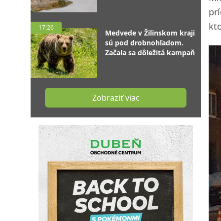
pr
kt
17:26
Medvede v Žilinskom kraji
sú pod drobnohľadom.
Začala sa dôležitá kampaň
Zobraziť viac