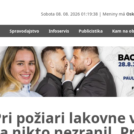
Sobota
08. 08. 2026 01:19:39
| Meniny má
Osk
Spravodajstvo
Infoservis
Publicistika
Kam na o
Pri požiari lakovn
a nikto nezranil. P