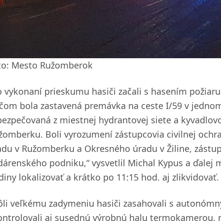
to: Mesto Ružomberok
o vykonaní prieskumu hasiči začali s hasením požiaru 
ičom bola zastavená premávka na ceste I/59 v jedno
bezpečovaná z miestnej hydrantovej siete a kyvadlov
žomberku. Boli vyrozumení zástupcovia civilnej ochr
adu v Ružomberku a Okresného úradu v Žiline, zást
dárenského podniku,“ vysvetlil Michal Kypus a ďalej m
iny lokalizovať a krátko po 11:15 hod. aj zlikvidovať.
ôli veľkému zadymeniu hasiči zasahovali s autonómn
ontrolovali aj susednú výrobnú halu termokamerou, n