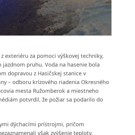
z exteriéru za pomoci výškovej techniky,
m jazdnom pruhu. Voda na hasenie bola
om dopravou z Hasičskej stanice v
any – odboru krízového riadenia Okresného
upcovia mesta Ružomberok a miestneho
édiám potvrdil, že požiar sa podarilo do
ymi dýchacími prístrojmi, pričom
ezaznamenali však zvýšenie teploty.