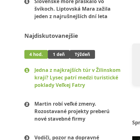
Slovenské more praskalo vo
švíkoch. Liptovská Mara zažila
jeden z najrušnejších dní leta
Najdiskutovanejšie
4 hod.
1 deň
Týždeň
Jedna z najkrajších túr v Žilinskom
kraji? Lysec patrí medzi turistické
poklady Veľkej Fatry
Martin robí veľké zmeny.
Rozostavané projekty preberú
nové stavebné firmy
Sp
Vodiči, pozor na dopravné