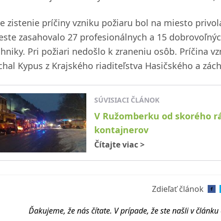
e zistenie príčiny vzniku požiaru bol na miesto privol
este zasahovalo 27 profesionálnych a 15 dobrovoľnýc
hniky. Pri požiari nedošlo k zraneniu osôb. Príčina vz
chal Kypus z Krajského riaditeľstva Hasičského a zách
SÚVISIACI ČLÁNOK
V Ružomberku od skorého rá
kontajnerov
Čítajte viac
>
Zdieľať článok
Ďakujeme, že nás čítate. V prípade, že ste našli v článk