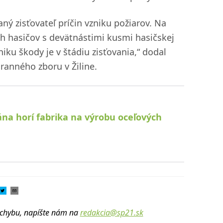
aný zisťovateľ príčin vzniku požiarov. Na
h hasičov s devätnástimi kusmi hasičskej
niku škody je v štádiu zisťovania,“ dodal
ranného zboru v Žiline.
na horí fabrika na výrobu oceľových
u chybu, napíšte nám na
redakcia@sp21.sk