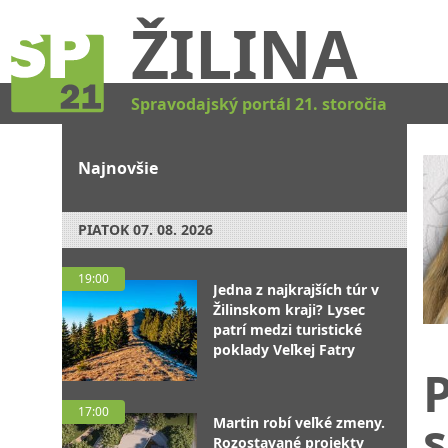
ŽILINA
Spravodajský portál 21. storočia
Najnovšie
PIATOK
07. 08. 2026
19:00
Jedna z najkrajších túr v
Žilinskom kraji? Lysec
patrí medzi turistické
poklady Veľkej Fatry
17:00
s
Martin robí veľké zmeny.
Rozostavané projekty