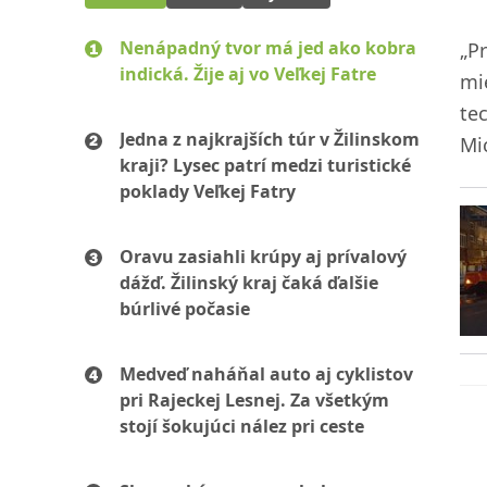
Nenápadný tvor má jed ako kobra
„Pr
indická. Žije aj vo Veľkej Fatre
mi
tec
Jedna z najkrajších túr v Žilinskom
Mi
kraji? Lysec patrí medzi turistické
poklady Veľkej Fatry
Oravu zasiahli krúpy aj prívalový
dážď. Žilinský kraj čaká ďalšie
búrlivé počasie
Medveď naháňal auto aj cyklistov
pri Rajeckej Lesnej. Za všetkým
stojí šokujúci nález pri ceste