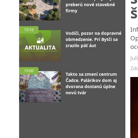
preberú nové stavebné
š
firmy
In
15:16
Vodiči, pozor na dopravné
Op
obmedzenie. Pri Bytči sa
zrazilo päť áut
oc
Ju
Zdi
15:00
Takto sa zmení centrum
Čadce. Palárikov dom aj
dvorana dostanú úplne
novú tvár