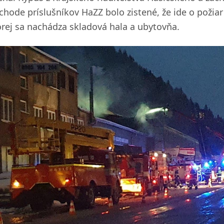
íchode príslušníkov HaZZ bolo zistené, že ide o požiar
orej sa nachádza skladová hala a ubytovňa.