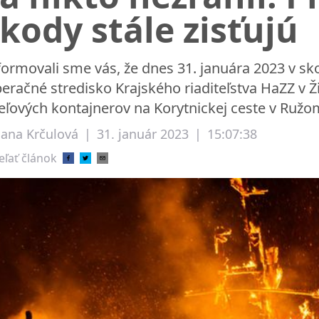
kody stále zisťujú
formovali sme vás, že dnes 31. januára 2023 v s
eračné stredisko Krajského riaditeľstva HaZZ v Ž
eľových kontajnerov na Korytnickej ceste v Ružom
liana Krčulová
|
31. január 2023
|
15:07:38
eľať článok