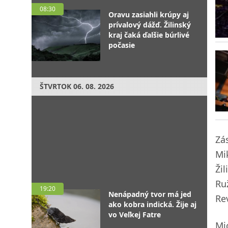
08:30
Oravu zasiahli krúpy aj
prívalový dážď. Žilinský
kraj čaká ďalšie búrlivé
počasie
ŠTVRTOK
06. 08. 2026
Zá
Mi
Ži
Ru
19:20
Nenápadný tvor má jed
Re
ako kobra indická. Žije aj
vo Veľkej Fatre
Mi