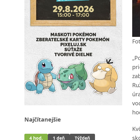
Fo
„P
pr
za
Ru
úr
vo
hod
Najčítanejšie
Kv
sk
4 hod.
1 deň
Týždeň