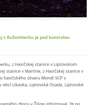
ej v Ružomberku je pod kontrolou
berku, z Hasičskej stanice v Liptovskom
ej stanice v Martine, z Hasičskej stanice v
ého hasičského útvaru Mondi SCP v
obcí Likavka, Liptovská Osada, Liptovské
ranného zboru v Žiline informoval, že po