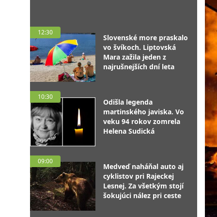
12:30
Slovenské more praskalo
vo švíkoch. Liptovská
Mara zažila jeden z
najrušnejších dní leta
10:30
Odišla legenda
martinského javiska. Vo
veku 94 rokov zomrela
Helena Sudická
09:00
Medveď naháňal auto aj
cyklistov pri Rajeckej
Lesnej. Za všetkým stojí
šokujúci nález pri ceste