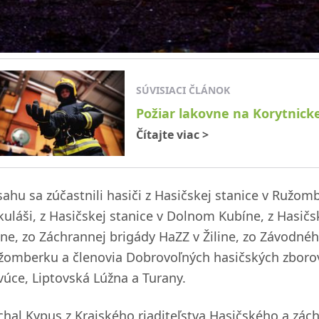
SÚVISIACI ČLÁNOK
Požiar lakovne na Korytnick
Čítajte viac
>
sahu sa zúčastnili hasiči z Hasičskej stanice v Ružom
kuláši, z Hasičskej stanice v Dolnom Kubíne, z Hasičsk
line, zo Záchrannej brigády HaZZ v Žiline, zo Závodn
žomberku a členovia Dobrovoľných hasičských zborov 
vúce, Liptovská Lúžna a Turany.
chal Kypus z Krajského riaditeľstva Hasičského a zách