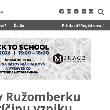
ar
Prihlasiť/Registrovať
bed?
Ďalšie
e v Ružomberku
ríčinu vzniku