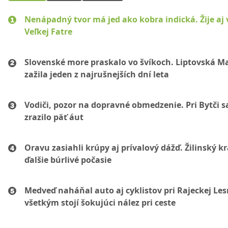
Nenápadný tvor má jed ako kobra indická. Žije aj 
Veľkej Fatre
Slovenské more praskalo vo švíkoch. Liptovská M
zažila jeden z najrušnejších dní leta
Vodiči, pozor na dopravné obmedzenie. Pri Bytči s
zrazilo päť áut
Oravu zasiahli krúpy aj prívalový dážď. Žilinský k
ďalšie búrlivé počasie
Medveď naháňal auto aj cyklistov pri Rajeckej Les
všetkým stojí šokujúci nález pri ceste