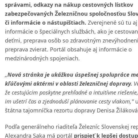
správami, odkazy na nákup cestovných lístkov
zabezpečovaných Železničnou spoločnosťou Slo
či informácie o nástupištiach.
Zverejnené sú tu aj
informácie o špeciálnych službách, ako je cestovan
deťmi, preprava osôb so zdravotným znevýhodnen
preprava zvierat. Portál obsahuje aj informácie o
medzinárodných spojeniach.
„
Nová stránka je ukážkou úspešnej spolupráce me
kľúčovými aktérmi v oblasti železničnej dopravy.
Ve
že cestujúcim poskytne prehľadné a intuitívne riešenie,
im ušetrí čas a zjednoduší plánovanie cesty vlakom,"
u
štátna tajomníčka rezortu dopravy Denisa Žiláková
Podľa generálneho riaditeľa Železníc Slovenskej re
Alexandra Saka má portál
prispieť k lepšej dostu