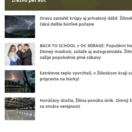
zrazilo päť áut
Oravu zasiahli krúpy aj prívalový dážď. Žilins
čaká ďalšie búrlivé počasie
BACK TO SCHOOL v OC MIRAGE: Populárni hos
Disney maskoti, súťaže aj autogramiáda. Žili
zažije popoludnie plné zábavy
Extrémne teplo vyvrcholí, v Žilinskom kraji s
pripravte na búrky!
Horúčavy útočia, Žilina ponúka únik. Zimný 
sa otvára verejnosti