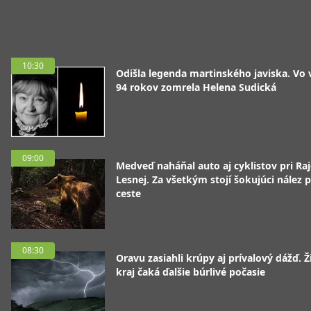
10:30
Odišla legenda martinského javiska. Vo
94 rokov zomrela Helena Sudická
09:00
Medveď naháňal auto aj cyklistov pri Raj
Lesnej. Za všetkým stojí šokujúci nález p
ceste
08:30
Oravu zasiahli krúpy aj prívalový dážď. Ž
kraj čaká ďalšie búrlivé počasie