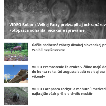
VIDEO Bobor z Veľkej Fatry prekvapil aj ochranárov
Fotopasca odhalila nečakané správanie
Ďalšie nádherné zábery divokej slovenskej pr
vznikli neplánovane
VIDEO Premostenie železnice v Žiline majú d
do konca roka. Od augusta budú robiť aj cez
víkendy
VIDEO Fotopasca zachytila mohutnú medvedi
najkrajšie však prišlo o chvíľu neskôr