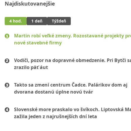
Najdiskutovanejšie
4 hod.
1 deň
Týždeň
Martin robí veľké zmeny. Rozostavané projekty p
nové stavebné firmy
Vodiči, pozor na dopravné obmedzenie. Pri Bytči s
zrazilo päť áut
Takto sa zmení centrum Čadce. Palárikov dom aj
dvorana dostanú úplne novú tvár
Slovenské more praskalo vo švíkoch. Liptovská M
zažila jeden z najrušnejších dní leta