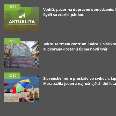
15:16
Vodiči, pozor na dopravné obmedzenie. 
Bytči sa zrazilo päť áut
15:00
Takto sa zmení centrum Čadce. Palárik
aj dvorana dostanú úplne novú tvár
12:30
Slovenské more praskalo vo švíkoch. Li
Mara zažila jeden z najrušnejších dní leta