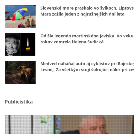
Slovenské more praskalo vo švíkoch. Liptov
Mara zažila jeden z najrušnejších dní leta
Odišla legenda martinského javiska. Vo veku
rokov zomrela Helena Sudická
Medveď naháňal auto aj cyklistov pri Rajecke
Lesnej. Za všetkým stojí šokujúci nález pri ce
Publicistika