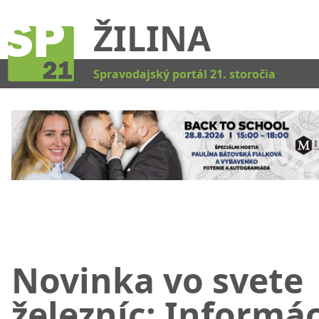
ŽILINA
Kat
Spravodajský portál 21. storočia
Novinka vo svete
železníc: Informá