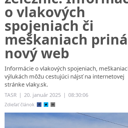
o vlakových
spojeniach či
meškaniach priná
nový web
Informácie o vlakových spojeniach, meškaniac
výlukách môžu cestujúci nájsť na internetovej
stránke vlaky.sk.
TASR
|
20. január 2025
|
08:30:06
Zdieľať článok