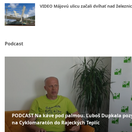
VIDEO Májovú ulicu začali dvíhať nad železni
Podcast
PODCAST Na káve pod palmou. Ľuboš Dupkala poz
na Cyklomaratón do Rajeckých Teplíc