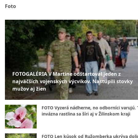
Foto
FOTOGALÉRIA V Martine odštartoval jeden z
najväčších vojenských výcvikov. Nastúpili stovky
mužov aj žien
FOTO Vyzerá nádherne, no odborníci varujú. 
invázna rastlina sa šíri aj v Žilinskom kraji
FOTO Len kúsok od Ružomberka ukrýva doli