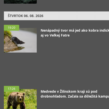
ŠTVRTOK
06. 08. 2026
19:20
Nenápadný tvor má jed ako kobra indická
aj vo Veľkej Fatre
17:26
Medvede v Žilinskom kraji sú pod
drobnohľadom. Začala sa dôležitá kamp