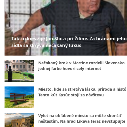
Takto dnes žije Ján Slota pri Žiline. Za bránami jeho
sídla sa skrýva nečakaný luxus
Nečakaný krok v Martine rozdelil Slovensko.
jednej farbe hovorí celý internet
Miesto, kde sa stretáva láska, príroda a histó
Tento kút Kysúc stojí za návštevu
Výlet na obľúbené miesto sa môže skončiť
nešťastím. Na hrad Likava teraz nevstupujte