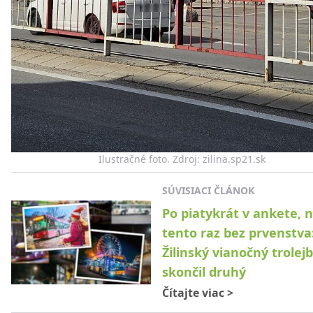
Ilustračné foto. Zdroj: zilina.sp21.sk
SÚVISIACI ČLÁNOK
Po piatykrát v ankete, 
tento raz bez prvenstva
Žilinský vianočný trolej
skončil druhý
Čítajte viac
>