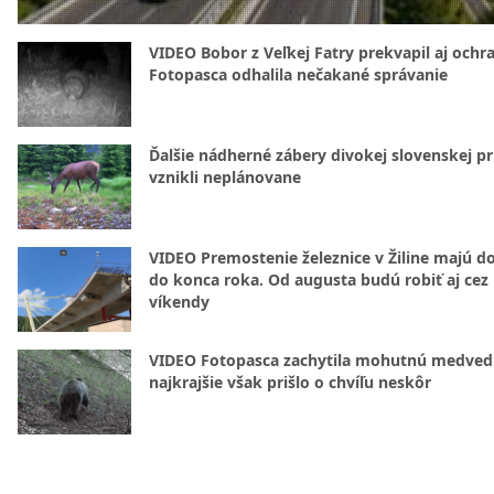
VIDEO Bobor z Veľkej Fatry prekvapil aj ochr
Fotopasca odhalila nečakané správanie
Ďalšie nádherné zábery divokej slovenskej pr
vznikli neplánovane
VIDEO Premostenie železnice v Žiline majú d
do konca roka. Od augusta budú robiť aj cez
víkendy
VIDEO Fotopasca zachytila mohutnú medvedi
najkrajšie však prišlo o chvíľu neskôr