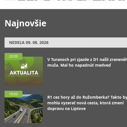
Najnovšie
NEDEĽA
09. 08. 2026
20:00
V Turanoch pri zjazde z D1 našli zranené
muža. Mal ho napadnúť medveď
18:00
R1 cez hory až do Ružomberka? Takto b
mohla vyzerať nová cesta, ktorá zmení
dopravu na Liptove