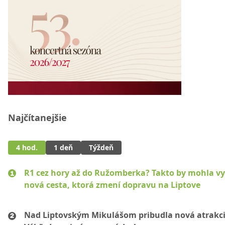
Najčítanejšie
4 hod.
1 deň
Týždeň
R1 cez hory až do Ružomberka? Takto by mohla vy
nová cesta, ktorá zmení dopravu na Liptove
Nad Liptovským Mikulášom pribudla nová atrakci