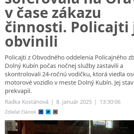
v čase zákazu
činnosti. Policajti 
obvinili
Policajti z Obvodného oddelenia Policajného z
Dolný Kubín počas nočnej služby zastavili a
skontrolovali 24-ročnú vodičku, ktorá viedla o
motorové vozidlo v meste Dolný Kubín. Jej stav
prekvapil.
Radka Kostánová
|
8. január 2025
|
13:30:06
Zdieľať článok