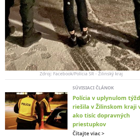
Zdroj: Facebook/Polícia SR - Žilinský kraj
SÚVISIACI ČLÁNOK
Polícia v uplynulom týžd
riešila v Žilinskom kraji 
ako tisíc dopravných
priestupkov
Čítajte viac
>