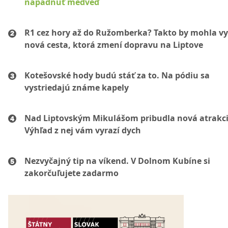
napadnúť medveď
R1 cez hory až do Ružomberka? Takto by mohla vy
nová cesta, ktorá zmení dopravu na Liptove
Kotešovské hody budú stáť za to. Na pódiu sa
vystriedajú známe kapely
Nad Liptovským Mikulášom pribudla nová atrakci
Výhľad z nej vám vyrazí dych
Nezvyčajný tip na víkend. V Dolnom Kubíne si
zakorčuľujete zadarmo