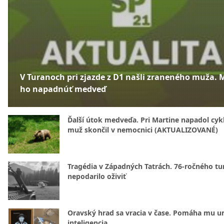
V Turanoch pri zjazde z D1 našli zraneného muža. 
ho napadnúť medveď
Ďalší útok medveďa. Pri Martine napadol cykl
muž skončil v nemocnici (AKTUALIZOVANÉ)
Tragédia v Západných Tatrách. 76-ročného tur
nepodarilo oživiť
Oravský hrad sa vracia v čase. Pomáha mu u
inteligencia