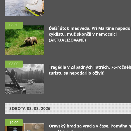
08:30
Ďalší útok medveďa. Pri Martine napado
cyklistu, muž skončil v nemocnici
(AKTUALIZOVANÉ)
08:00
Tragédia v Západných Tatrách. 76-ročné
turistu sa nepodarilo oživiť
SOBOTA
08. 08. 2026
19:00
Oravský hrad sa vracia v čase. Pomáha 