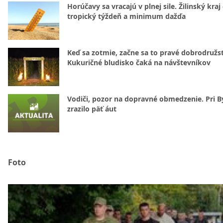
Horúčavy sa vracajú v plnej sile. Žilinský kraj
tropický týždeň a minimum dažďa
Keď sa zotmie, začne sa to pravé dobrodružs
Kukuričné bludisko čaká na návštevníkov
Vodiči, pozor na dopravné obmedzenie. Pri By
zrazilo päť áut
Foto