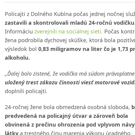
Policajti z Dolného Kubína počas jednej nočnej slu
zastavili a skontrolovali mladú 24-ročnú vodičku
Informáciu
zverejnili na sociálnej sieti.
Počas kontr
žena podrobila dychovej skúške, ktorá bola pozitívn
výsledok bol
0,83 miligramov na liter čo je 1,73 p
alkoholu.
„Ďalej bolo zistené, že vodička má súdom právoplatne
uložený trest zákazu činnosti viesť motorové vozid
doplnili policajti.
24-ročnej žene bola obmedzená osobná sloboda,
b
predvedená na policajný útvar a zároveň bola
obvinená z prečinu ohrozenia pod vplyvom návy
látky
a trestného činu marenia výkonu úradného