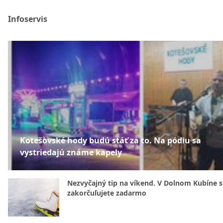
Infoservis
Kotešovské hody budú stáť za to. Na pódiu sa
vystriedajú známe kapely
Nezvyčajný tip na víkend. V Dolnom Kubíne s
zakorčuľujete zadarmo