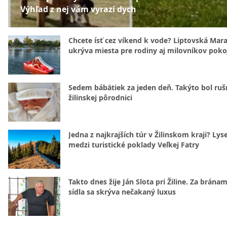
Výhľad z nej vám vyrazí dych
Chcete ísť cez víkend k vode? Liptovská Mar
ukrýva miesta pre rodiny aj milovníkov poko
Sedem bábätiek za jeden deň. Takýto bol rušn
žilinskej pôrodnici
Jedna z najkrajších túr v Žilinskom kraji? Lyse
medzi turistické poklady Veľkej Fatry
Takto dnes žije Ján Slota pri Žiline. Za bránam
sídla sa skrýva nečakaný luxus