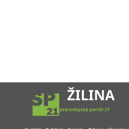
ŽILINA
Spravodajský portál 21