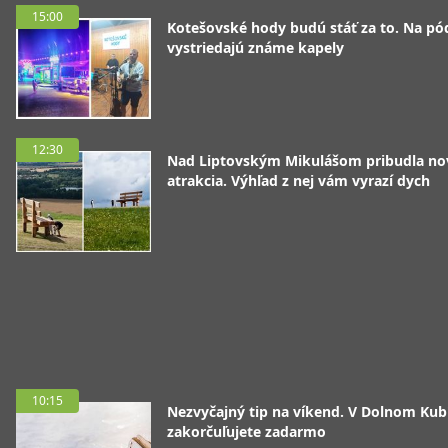
15:00
Kotešovské hody budú stáť za to. Na pó
vystriedajú známe kapely
12:30
Nad Liptovským Mikulášom pribudla no
atrakcia. Výhľad z nej vám vyrazí dych
10:15
Nezvyčajný tip na víkend. V Dolnom Kubí
zakorčuľujete zadarmo