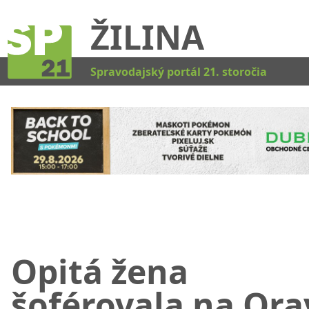
ŽILINA
Kat
Spravodajský portál 21. storočia
Opitá žena
šoférovala na Ora