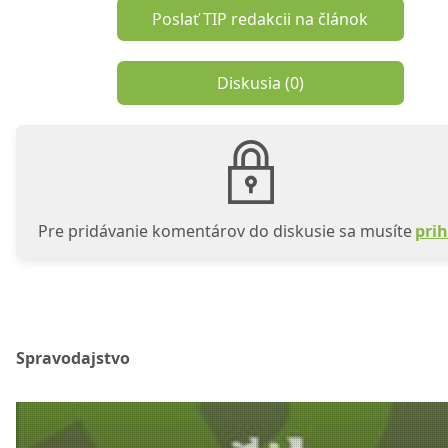
Poslať TIP redakcii na článok
Diskusia (
0
)
Pre pridávanie komentárov do diskusie sa musíte
prih
Spravodajstvo