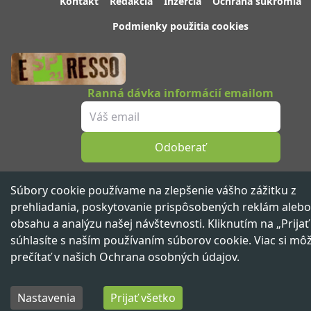
Kontakt
Redakcia
Inzercia
Ochrana súkromia
Podmienky použitia cookies
Ranná dávka informácií emailom
Odoberať
Sledujte nás
Súbory cookie používame na zlepšenie vášho zážitku z
prehliadania, poskytovanie prispôsobených reklám alebo
obsahu a analýzu našej návštevnosti. Kliknutím na „Prijať
súhlasíte s naším používaním súborov cookie. Viac si mô
Spravodajský portál 21. storočia ™ ©
2026
Všetky práva vyhradené
prečítať v našich
Ochrana osobných údajov
.
Vydáva
beNOW media group,
člen skupiny
Nastavenia
Prijať všetko
Domov
Najnovšie
Kategórie
Prof