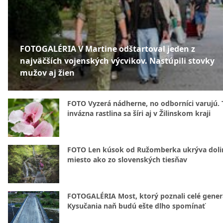
FOTOGALÉRIA V Martine odštartoval jeden z
najväčších vojenských výcvikov. Nastúpili stovky
mužov aj žien
FOTO Vyzerá nádherne, no odborníci varujú. 
invázna rastlina sa šíri aj v Žilinskom kraji
FOTO Len kúsok od Ružomberka ukrýva doli
miesto ako zo slovenských tiesňav
FOTOGALÉRIA Most, ktorý poznali celé gener
Kysučania naň budú ešte dlho spomínať