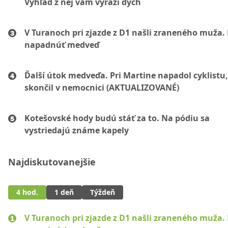
Výhľad z nej vám vyrazí dych
V Turanoch pri zjazde z D1 našli zraneného muža.
napadnúť medveď
Ďalší útok medveďa. Pri Martine napadol cyklistu
skončil v nemocnici (AKTUALIZOVANÉ)
Kotešovské hody budú stáť za to. Na pódiu sa
vystriedajú známe kapely
Najdiskutovanejšie
4 hod.
1 deň
Týždeň
V Turanoch pri zjazde z D1 našli zraneného muža.