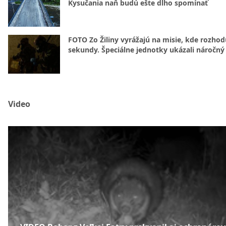
Kysučania naň budú ešte dlho spomínať
FOTO Zo Žiliny vyrážajú na misie, kde rozhod
sekundy. Špeciálne jednotky ukázali náročný
Video