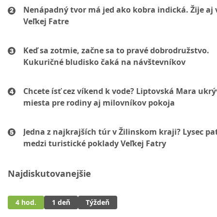
Nenápadný tvor má jed ako kobra indická. Žije aj 
Veľkej Fatre
Keď sa zotmie, začne sa to pravé dobrodružstvo.
Kukuričné bludisko čaká na návštevníkov
Chcete ísť cez víkend k vode? Liptovská Mara ukr
miesta pre rodiny aj milovníkov pokoja
Jedna z najkrajších túr v Žilinskom kraji? Lysec pat
medzi turistické poklady Veľkej Fatry
Najdiskutovanejšie
4 hod.
1 deň
Týždeň