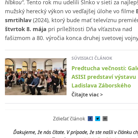
hĺbkou“
. Tento rok mu udelili Slnko v sieti za najlep
mužský herecký výkon vo vedľajšej úlohe vo filme
smrtihlav
(2024), ktorý bude mať televíznu premi
štvrtok 8. mája
pri príležitosti Dňa víťazstva nad
fašizmom a 80. výročia konca druhej svetovej vojny
SÚVISIACI ČLÁNOK
Predtucha večnosti: Gal
ASISI predstaví výstavu
Ladislava Záborského
Čítajte viac
>
Zdieľať článok
Ďakujeme, že nás čítate. V prípade, že ste našli v článku c