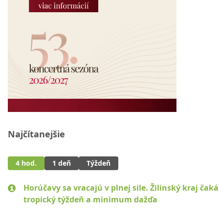
Najčítanejšie
4 hod.
1 deň
Týždeň
Horúčavy sa vracajú v plnej sile. Žilinský kraj čaká
tropický týždeň a minimum dažďa