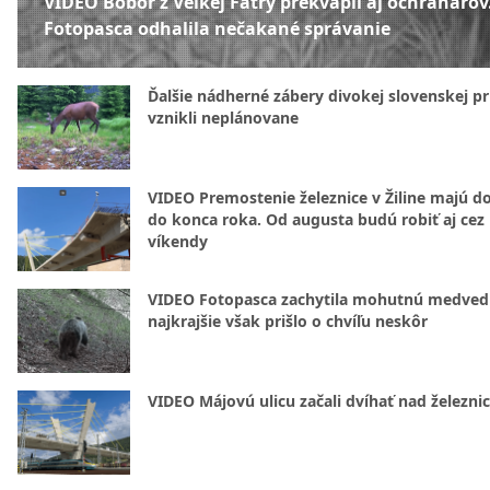
VIDEO Bobor z Veľkej Fatry prekvapil aj ochranárov
Fotopasca odhalila nečakané správanie
Ďalšie nádherné zábery divokej slovenskej pr
vznikli neplánovane
VIDEO Premostenie železnice v Žiline majú d
do konca roka. Od augusta budú robiť aj cez
víkendy
VIDEO Fotopasca zachytila mohutnú medvedi
najkrajšie však prišlo o chvíľu neskôr
VIDEO Májovú ulicu začali dvíhať nad železni