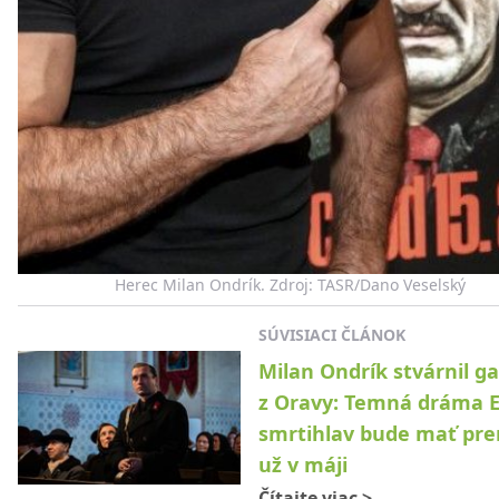
Herec Milan Ondrík. Zdroj: TASR/Dano Veselský
SÚVISIACI ČLÁNOK
Milan Ondrík stvárnil ga
z Oravy: Temná dráma 
smrtihlav bude mať pr
už v máji
Čítajte viac
>