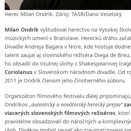
Herec Milan Ondrík. Zdroj: TASR/Dano Veselský
Milan Ondrík
vyštudoval herectvo na Vysokej škol
múzických umení v Bratislave. Hereckú dráhu začal
Divadle Andreja Bagara v Nitre, kde hosťuje dodne
talent zaujal aj slovinského režiséra Diega de Breu,
ho obsadil do titulnej úlohy v Shakespearovej tragé
Coriolanus
v Slovenskom národnom divadle. Od r
2011 je Ondrík členom jeho činoherného súboru.
Organizátori filmového festivalu ďalej pripomínajú,
Ondríkov
„autentický a novátorský herecký prejav“
za
viacerých slovenských filmových režisérov
, ktorí
pravidelne obsadzovali do náročných a komplexný
úloh. Divákov mohol zaujať ako traumatizovaný sy