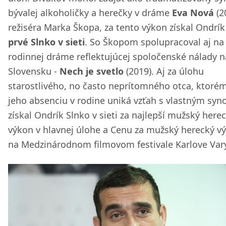
bývalej alkoholičky a herečky v dráme
Eva Nová
(2
režiséra Marka Škopa, za tento výkon získal Ondrík
prvé Slnko v sieti
. So Škopom spolupracoval aj na
rodinnej dráme reflektujúcej spoločenské nálady n
Slovensku -
Nech je svetlo
(2019). Aj za úlohu
starostlivého, no často neprítomného otca, ktoré
jeho absenciu v rodine uniká vzťah s vlastným syn
získal Ondrík Slnko v sieti za najlepší mužský here
výkon v hlavnej úlohe a Cenu za mužský herecký v
na Medzinárodnom filmovom festivale Karlove Vary