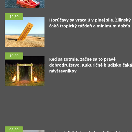
12:30
Horúčavy sa vracajú v plnej sile. Žilinský
čaká tropický týždeň a minimum dažďa
10:30
Keď sa zotmie, začne sa to pravé
dobrodružstvo. Kukuričné bludisko čaká
návštevníkov
08:30