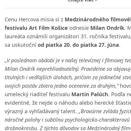
Cenu Hercova misia si z
Medzinárodného filmové
festivalu Art Film Košice
odnesie
Milan Ondrík
. 
laureáta oznámili organizátori 31. ročníka festivalu
sa uskutoční
od piatka 20. do piatka 27. júna
.
„V poslednom období je v našej televíznej i filmovej tv
Milan Ondrík neprehliadnuteľný. Pravidelne sa objavuj
titulných i vedľajších úlohách, pričom za jedinečné stv
svojich postáv zbiera jedno ocenenie za druhým,“
hovo
umelecký riaditeľ festivalu
Martin Palúch
. Podľa n
evidentné, že nejde o náhodu alebo herecké šťastie
výrazný a vyhľadávaný talent.
„Bravúrne zvláda fyzic
náročné polohy i subtílnu psychologicko-charakterovú
drobnokresbu. Z týchto dôvodov sa Medzinárodný film