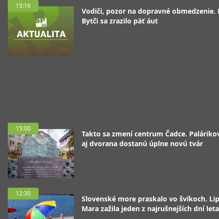
15:16
Vodiči, pozor na dopravné obmedzenie. 
Bytči sa zrazilo päť áut
15:00
Takto sa zmení centrum Čadce. Palárik
aj dvorana dostanú úplne novú tvár
12:30
Slovenské more praskalo vo švíkoch. Li
Mara zažila jeden z najrušnejších dní leta