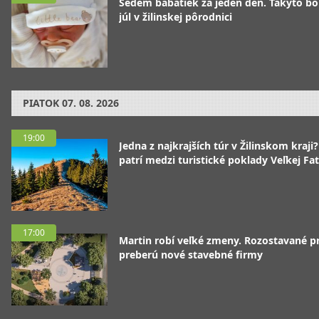
Sedem bábätiek za jeden deň. Takýto bo
júl v žilinskej pôrodnici
PIATOK
07. 08. 2026
19:00
Jedna z najkrajších túr v Žilinskom kraji
patrí medzi turistické poklady Veľkej Fa
17:00
Martin robí veľké zmeny. Rozostavané p
preberú nové stavebné firmy