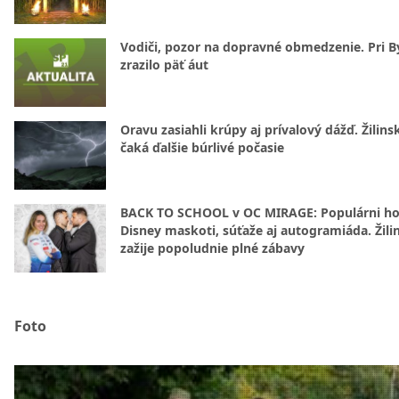
Vodiči, pozor na dopravné obmedzenie. Pri By
zrazilo päť áut
Oravu zasiahli krúpy aj prívalový dážď. Žilins
čaká ďalšie búrlivé počasie
BACK TO SCHOOL v OC MIRAGE: Populárni hos
Disney maskoti, súťaže aj autogramiáda. Žili
zažije popoludnie plné zábavy
Foto