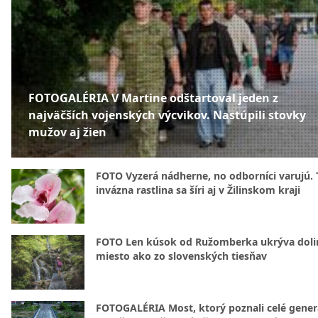
FOTOGALÉRIA V Martine odštartoval jeden z
najväčších vojenských výcvikov. Nastúpili stovky
mužov aj žien
FOTO Vyzerá nádherne, no odborníci varujú. 
invázna rastlina sa šíri aj v Žilinskom kraji
FOTO Len kúsok od Ružomberka ukrýva doli
miesto ako zo slovenských tiesňav
FOTOGALÉRIA Most, ktorý poznali celé gener