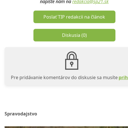
napíšte nám na
redakcia@sp21.sk
Poslať TIP redakcii na článok
Diskusia (
0
)
Pre pridávanie komentárov do diskusie sa musíte
prih
Spravodajstvo