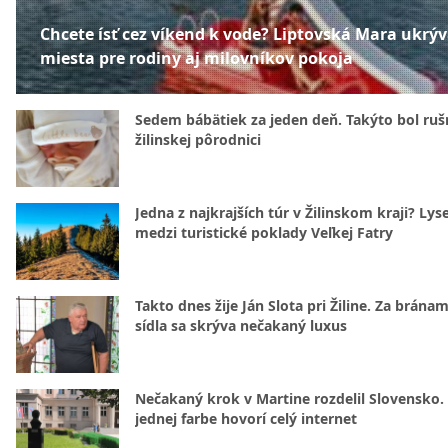
Chcete ísť cez víkend k vode? Liptovská Mara ukrý
miesta pre rodiny aj milovníkov pokoja
Sedem bábätiek za jeden deň. Takýto bol rušn
žilinskej pôrodnici
Jedna z najkrajších túr v Žilinskom kraji? Lyse
medzi turistické poklady Veľkej Fatry
Takto dnes žije Ján Slota pri Žiline. Za bránam
sídla sa skrýva nečakaný luxus
Nečakaný krok v Martine rozdelil Slovensko.
jednej farbe hovorí celý internet