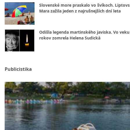
Slovenské more praskalo vo švíkoch. Liptov
Mara zažila jeden z najrušnejších dní leta
Odišla legenda martinského javiska. Vo veku
rokov zomrela Helena Sudická
Publicistika