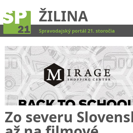
ŽILINA
Kat
Spravodajský portál 21. storočia
Zo severu Slovens
až na filmové