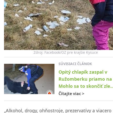
Zdroj: Facebook/OZ pre krajšie Kysuce
SÚVISIACI ČLÁNOK
Opitý chlapík zaspal v
Ružomberku priamo na 
Mohlo sa to skončiť zle..
Čítajte viac
>
„Alkohol, drogy, ohňostroje, prezervatívy a viacero