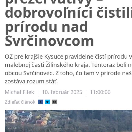
dobrovoľníci čistil
prírodu nad
Svrčinovcom
OZ pre krajšie Kysuce pravidelne čistí prírodu v
malebnej časti Žilinského kraja. Tentoraz boli 
obcou Svrčinovec. Z toho, čo tam v prírode našl
zostáva rozum stáť.
Michal Filek
|
10. február 2025
|
11:00:06
Zdieľať článok