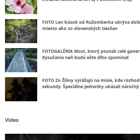
FOTO Len kúsok od Ružomberka ukrýva doli
miesto ako zo slovenských tiesňav
FOTOGALÉRIA Most, ktorý poznali celé gener
Kysučania naň budú ešte dlho spomínať
FOTO Zo Žiliny vyrážajú na misie, kde rozhod
sekundy. Špeciálne jednotky ukázali náročný
Video