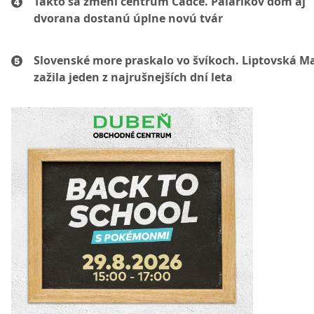
Takto sa zmení centrum Čadce. Palárikov dom aj
dvorana dostanú úplne novú tvár
Slovenské more praskalo vo švíkoch. Liptovská M
zažila jeden z najrušnejších dní leta