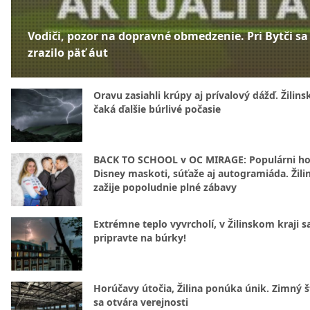
Vodiči, pozor na dopravné obmedzenie. Pri Bytči sa
zrazilo päť áut
Oravu zasiahli krúpy aj prívalový dážď. Žilins
čaká ďalšie búrlivé počasie
BACK TO SCHOOL v OC MIRAGE: Populárni hos
Disney maskoti, súťaže aj autogramiáda. Žili
zažije popoludnie plné zábavy
Extrémne teplo vyvrcholí, v Žilinskom kraji s
pripravte na búrky!
Horúčavy útočia, Žilina ponúka únik. Zimný 
sa otvára verejnosti