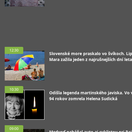
12:30
Slovenské more praskalo vo švíkoch. Li
Mara zažila jeden z najrušnejších dní leta
10:30
Odišla legenda martinského javiska. Vo
94 rokov zomrela Helena Sudická
09:00
Medveď naháňal auto aj cyklistov pri Raj