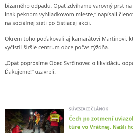
bizarného odpadu. Opäť zdvíhame varovný prst na
inak peknom vyhliadkovom mieste,“ napísali členo
na sociálnej sieti po čistiacej akcii.
Okrem toho poďakovali aj kamarátovi Martinovi, k
vyčistil širšie centrum obce počas týždňa.
„Opäť poprosíme Obec Svrčinovec o likvidáciu odp
Ďakujeme!“ uzavreli.
SÚVISIACI ČLÁNOK
Čech po zotmení uviazo
túre vo Vrátnej. Našli h