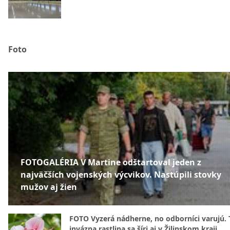
Foto
FOTOGALÉRIA V Martine odštartoval jeden z
najväčších vojenských výcvikov. Nastúpili stovky
mužov aj žien
FOTO Vyzerá nádherne, no odborníci varujú. 
invázna rastlina sa šíri aj v Žilinskom kraji