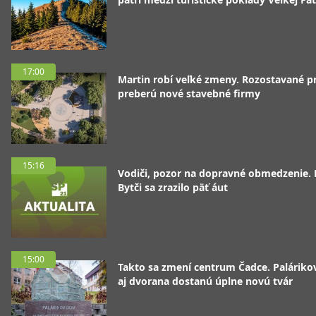
17:00
Martin robí veľké zmeny. Rozostavané p
preberú nové stavebné firmy
15:16
Vodiči, pozor na dopravné obmedzenie. 
Bytči sa zrazilo päť áut
15:00
Takto sa zmení centrum Čadce. Palárik
aj dvorana dostanú úplne novú tvár