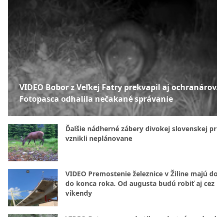
VIDEO Bobor z Veľkej Fatry prekvapil aj ochranárov
Fotopasca odhalila nečakané správanie
Ďalšie nádherné zábery divokej slovenskej pr
vznikli neplánovane
VIDEO Premostenie železnice v Žiline majú d
do konca roka. Od augusta budú robiť aj cez
víkendy