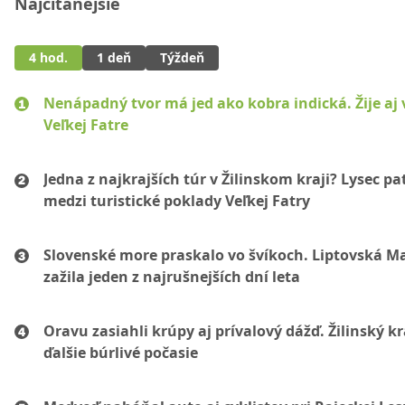
Najčítanejšie
4 hod.
1 deň
Týždeň
Nenápadný tvor má jed ako kobra indická. Žije aj 
Veľkej Fatre
Jedna z najkrajších túr v Žilinskom kraji? Lysec pat
medzi turistické poklady Veľkej Fatry
Slovenské more praskalo vo švíkoch. Liptovská M
zažila jeden z najrušnejších dní leta
Oravu zasiahli krúpy aj prívalový dážď. Žilinský k
ďalšie búrlivé počasie