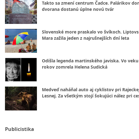
Takto sa zmení centrum Čadce. Palárikov do
dvorana dostanú úplne novú tvár
Slovenské more praskalo vo švíkoch. Liptov
Mara zažila jeden z najrušnejších dní leta
Odišla legenda martinského javiska. Vo veku
rokov zomrela Helena Sudická
Medveď naháňal auto aj cyklistov pri Rajecke
Lesnej. Za všetkým stojí šokujúci nález pri ce
Publicistika