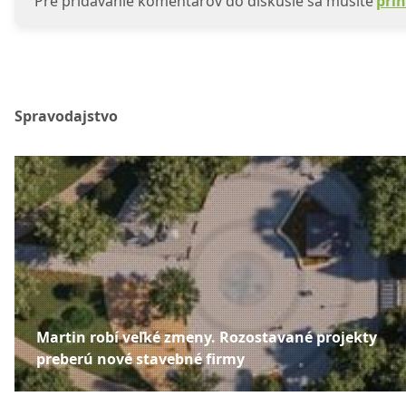
Pre pridávanie komentárov do diskusie sa musíte
prih
Spravodajstvo
Martin robí veľké zmeny. Rozostavané projekty
preberú nové stavebné firmy