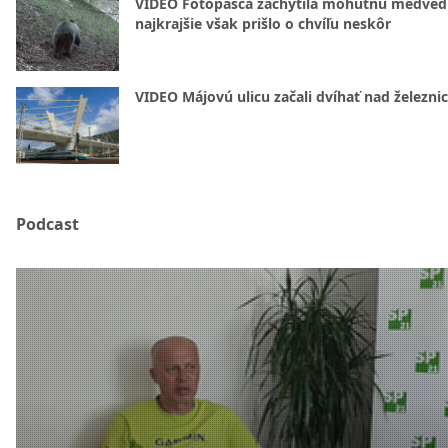
VIDEO Fotopasca zachytila mohutnú medvedi
najkrajšie však prišlo o chvíľu neskôr
VIDEO Májovú ulicu začali dvíhať nad železni
Podcast