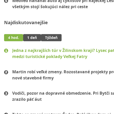
Medveď naháňal auto aj cyklistov pri Rajeckej Les
všetkým stojí šokujúci nález pri ceste
Najdiskutovanejšie
4 hod.
1 deň
Týždeň
Jedna z najkrajších túr v Žilinskom kraji? Lysec pat
medzi turistické poklady Veľkej Fatry
Martin robí veľké zmeny. Rozostavané projekty p
nové stavebné firmy
Vodiči, pozor na dopravné obmedzenie. Pri Bytči s
zrazilo päť áut