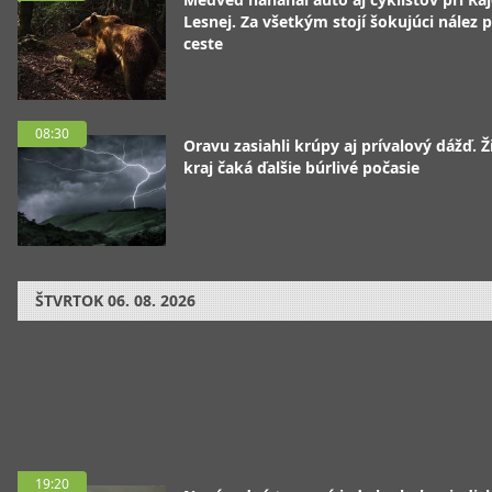
Lesnej. Za všetkým stojí šokujúci nález p
ceste
08:30
Oravu zasiahli krúpy aj prívalový dážď. Ž
kraj čaká ďalšie búrlivé počasie
ŠTVRTOK
06. 08. 2026
19:20