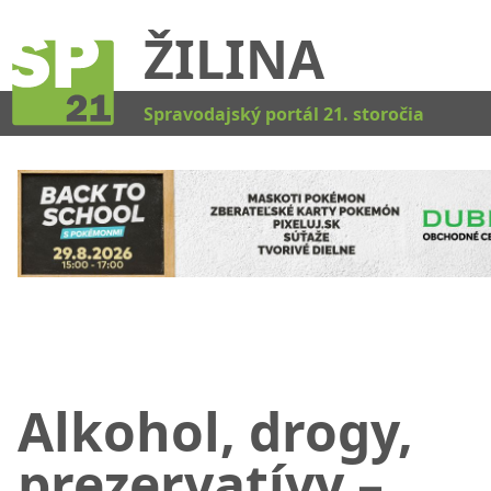
ŽILINA
Kat
Spravodajský portál 21. storočia
Alkohol, drogy,
prezervatívy –