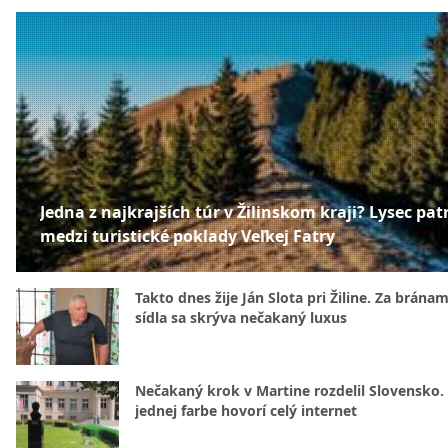
Jedna z najkrajších túr v Žilinskom kraji? Lysec patr
medzi turistické poklady Veľkej Fatry
Takto dnes žije Ján Slota pri Žiline. Za bránam
sídla sa skrýva nečakaný luxus
Nečakaný krok v Martine rozdelil Slovensko.
jednej farbe hovorí celý internet