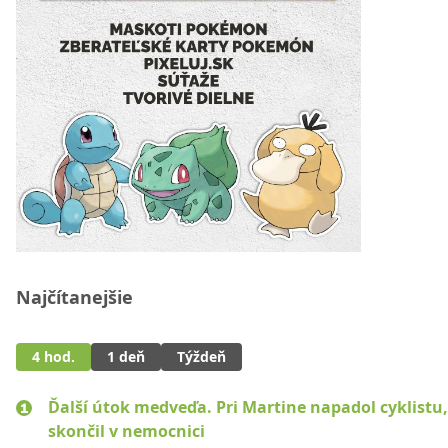
Najčítanejšie
4 hod.
1 deň
Týždeň
Ďalší útok medveďa. Pri Martine napadol cyklistu
skončil v nemocnici