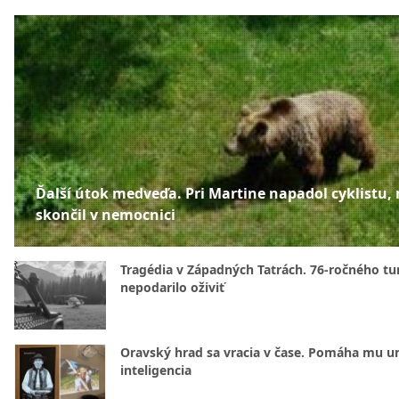
Ďalší útok medveďa. Pri Martine napadol cyklistu,
skončil v nemocnici
Tragédia v Západných Tatrách. 76-ročného tur
nepodarilo oživiť
Oravský hrad sa vracia v čase. Pomáha mu u
inteligencia