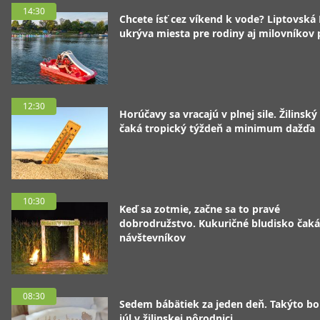
14:30
Chcete ísť cez víkend k vode? Liptovská
ukrýva miesta pre rodiny aj milovníkov
12:30
Horúčavy sa vracajú v plnej sile. Žilinský
čaká tropický týždeň a minimum dažďa
10:30
Keď sa zotmie, začne sa to pravé
dobrodružstvo. Kukuričné bludisko čaká
návštevníkov
08:30
Sedem bábätiek za jeden deň. Takýto bo
júl v žilinskej pôrodnici