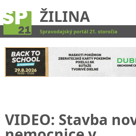
ŽILINA
Kat
Spravodajský portál 21. storočia
VIDEO: Stavba nov
nemocnice v