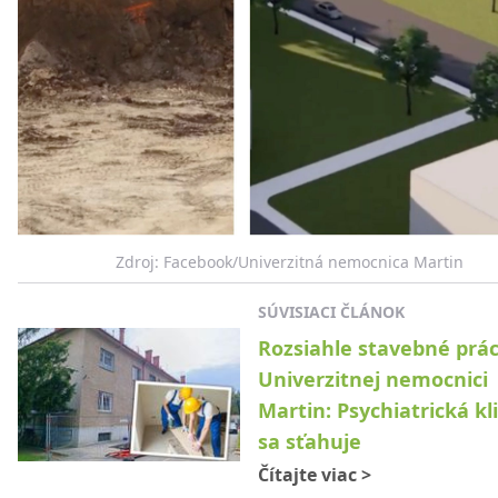
Zdroj: Facebook/Univerzitná nemocnica Martin
SÚVISIACI ČLÁNOK
Rozsiahle stavebné prác
Univerzitnej nemocnici
Martin: Psychiatrická kl
sa sťahuje
Čítajte viac
>