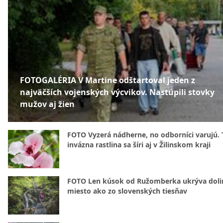
FOTOGALÉRIA V Martine odštartoval jeden z
najväčších vojenských výcvikov. Nastúpili stovky
mužov aj žien
FOTO Vyzerá nádherne, no odborníci varujú. 
invázna rastlina sa šíri aj v Žilinskom kraji
FOTO Len kúsok od Ružomberka ukrýva doli
miesto ako zo slovenských tiesňav