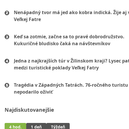
Nenápadný tvor má jed ako kobra indická. Žije aj 
Veľkej Fatre
Keď sa zotmie, začne sa to pravé dobrodružstvo.
Kukuričné bludisko čaká na návštevníkov
Jedna z najkrajších túr v Žilinskom kraji? Lysec pat
medzi turistické poklady Veľkej Fatry
Tragédia v Západných Tatrách. 76-ročného turistu
nepodarilo oživiť
Najdiskutovanejšie
4 hod.
1 deň
Týždeň