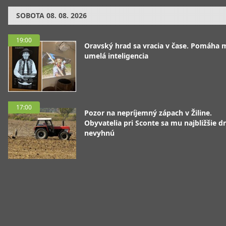
SOBOTA
08. 08. 2026
19:00
Oravský hrad sa vracia v čase. Pomáha 
umelá inteligencia
17:00
Pozor na nepríjemný zápach v Žiline.
Obyvatelia pri Sconte sa mu najbližšie d
nevyhnú