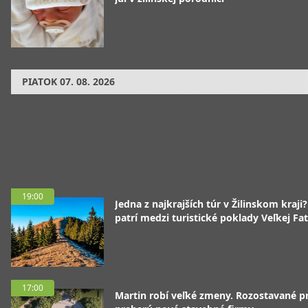
PIATOK
07. 08. 2026
19:00
Jedna z najkrajších túr v Žilinskom kraji
patrí medzi turistické poklady Veľkej Fa
17:00
Martin robí veľké zmeny. Rozostavané p