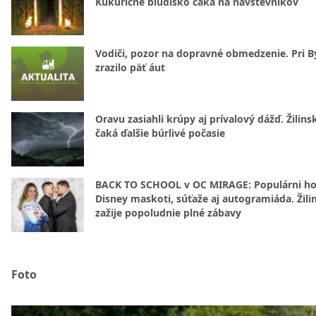
Kukuričné bludisko čaká na návštevníkov
Vodiči, pozor na dopravné obmedzenie. Pri By
zrazilo päť áut
Oravu zasiahli krúpy aj prívalový dážď. Žilins
čaká ďalšie búrlivé počasie
BACK TO SCHOOL v OC MIRAGE: Populárni hos
Disney maskoti, súťaže aj autogramiáda. Žili
zažije popoludnie plné zábavy
Foto