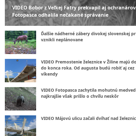
VIDEO Bobor z Veľkej Fatry prekvapil aj ochranárov
Fotopasca odhalila nečakané správanie
Ďalšie nádherné zábery divokej slovenskej pr
vznikli neplánovane
VIDEO Premostenie železnice v Žiline majú d
do konca roka. Od augusta budú robiť aj cez
víkendy
VIDEO Fotopasca zachytila mohutnú medvedi
najkrajšie však prišlo o chvíľu neskôr
VIDEO Májovú ulicu začali dvíhať nad železni