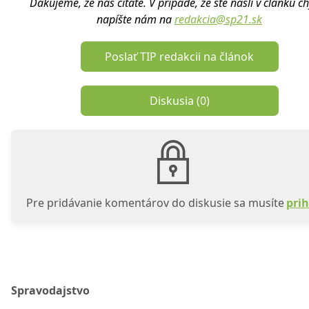
Ďakujeme, že nás čítate. V prípade, že ste našli v článku c
napíšte nám na
redakcia@sp21.sk
Poslať TIP redakcii na článok
Diskusia (
0
)
Pre pridávanie komentárov do diskusie sa musíte
prih
Spravodajstvo