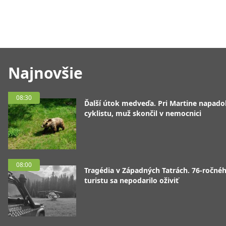
Najnovšie
08:30
Ďalší útok medveďa. Pri Martine napado
cyklistu, muž skončil v nemocnici
08:00
Tragédia v Západných Tatrách. 76-ročné
turistu sa nepodarilo oživiť