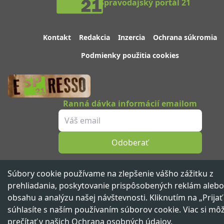
Spravodajský portál 21
Kontakt
Redakcia
Inzercia
Ochrana súkromia
Podmienky použitia cookies
Ranná dávka informácií emailom
Odoberať
Sledujte nás
Súbory cookie používame na zlepšenie vášho zážitku z
prehliadania, poskytovanie prispôsobených reklám alebo
obsahu a analýzu našej návštevnosti. Kliknutím na „Prijať
súhlasíte s naším používaním súborov cookie. Viac si mô
Spravodajský portál 21. storočia ™ ©
2026
Všetky práva vyhradené
prečítať v našich
Ochrana osobných údajov
.
Vydáva
beNOW media group,
člen skupiny