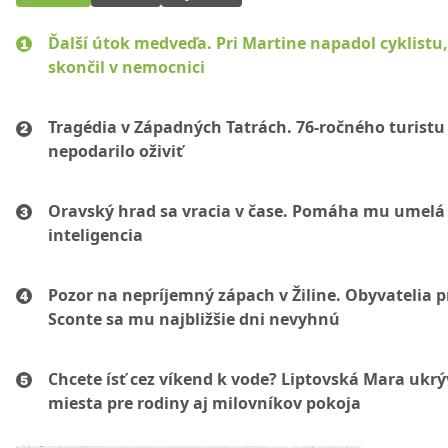
Ďalší útok medveďa. Pri Martine napadol cyklistu
skončil v nemocnici
Tragédia v Západných Tatrách. 76-ročného turistu
nepodarilo oživiť
Oravský hrad sa vracia v čase. Pomáha mu umelá
inteligencia
Pozor na nepríjemný zápach v Žiline. Obyvatelia p
Sconte sa mu najbližšie dni nevyhnú
Chcete ísť cez víkend k vode? Liptovská Mara ukr
miesta pre rodiny aj milovníkov pokoja