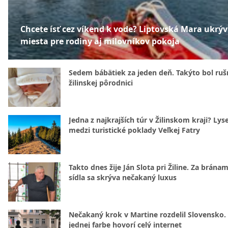
Chcete ísť cez víkend k vode? Liptovská Mara ukrý
miesta pre rodiny aj milovníkov pokoja
Sedem bábätiek za jeden deň. Takýto bol rušn
žilinskej pôrodnici
Jedna z najkrajších túr v Žilinskom kraji? Lyse
medzi turistické poklady Veľkej Fatry
Takto dnes žije Ján Slota pri Žiline. Za bránam
sídla sa skrýva nečakaný luxus
Nečakaný krok v Martine rozdelil Slovensko.
jednej farbe hovorí celý internet