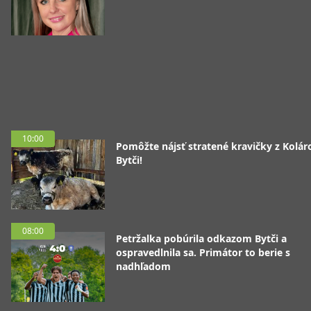
10:00
Pomôžte nájsť stratené kravičky z Koláro
Bytči!
08:00
Petržalka pobúrila odkazom Bytči a
ospravedlnila sa. Primátor to berie s
nadhľadom