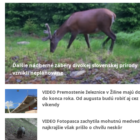
Ďalšie nádherné zábery divokej slovenskej prírody
vznikli neplánovane
VIDEO Premostenie železnice v Žiline majú d
do konca roka. Od augusta budú robiť aj cez
víkendy
VIDEO Fotopasca zachytila mohutnú medvedi
najkrajšie však prišlo o chvíľu neskôr