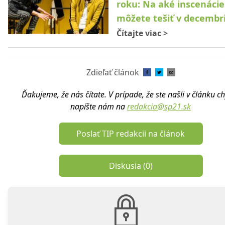
roku: Na aké inscenácie
môžete tešiť v decembr
Čítajte viac
>
Zdieľať článok
Ďakujeme, že nás čítate. V prípade, že ste našli v článku c
napíšte nám na
redakcia@sp21.sk
Poslať TIP redakcii na článok
Diskusia (
0
)