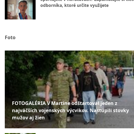
odborníka, ktoré určite využijete
Foto
FOTOGALÉRIA V Martine odštartoval jeden z
najväčších vojenských výcvikov. Nastúpili stovky
mužov aj žien