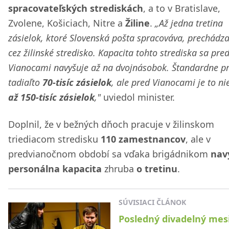
spracovateľských strediskách
, a to v Bratislave,
Zvolene, Košiciach, Nitre a
Žiline
.
„Až jedna tretina
zásielok, ktoré Slovenská pošta spracováva, prechádz
cez žilinské stredisko. Kapacita tohto strediska sa pre
Vianocami navyšuje až na dvojnásobok. Štandardne pr
tadiaľto
70-tisíc zásielok
, ale pred Vianocami je to ni
až 150-tisíc zásielok
,"
uviedol minister.
Doplnil, že v bežných dňoch pracuje v žilinskom
triediacom stredisku
110 zamestnancov
, ale v
predvianočnom období sa vďaka brigádnikom
nav
personálna kapacita
zhruba
o tretinu
.
SÚVISIACI ČLÁNOK
Posledný divadelný mes