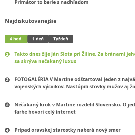
Primátor to berie s nadhľadom
Najdiskutovanejšie
4 hod.
1 deň
Týždeň
Takto dnes žije Ján Slota pri Žiline. Za bránami jeh
sa skrýva nečakaný luxus
FOTOGALÉRIA V Martine odštartoval jeden z najvä
vojenských výcvikov. Nastúpili stovky mužov aj ži
Nečakaný krok v Martine rozdelil Slovensko. O je
farbe hovorí celý internet
Prípad oravskej starostky naberá nový smer