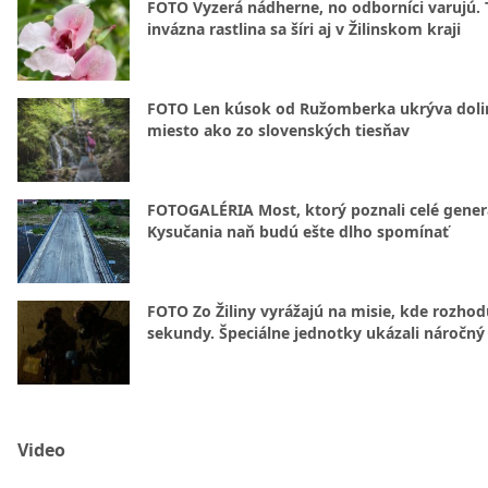
FOTO Vyzerá nádherne, no odborníci varujú. 
invázna rastlina sa šíri aj v Žilinskom kraji
FOTO Len kúsok od Ružomberka ukrýva doli
miesto ako zo slovenských tiesňav
FOTOGALÉRIA Most, ktorý poznali celé gener
Kysučania naň budú ešte dlho spomínať
FOTO Zo Žiliny vyrážajú na misie, kde rozhod
sekundy. Špeciálne jednotky ukázali náročný
Video