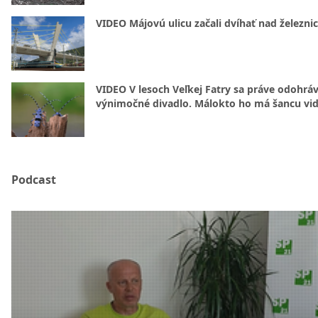
VIDEO Májovú ulicu začali dvíhať nad železni
VIDEO V lesoch Veľkej Fatry sa práve odohrá
výnimočné divadlo. Málokto ho má šancu vid
Podcast