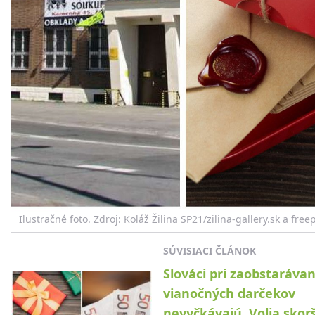
Ilustračné foto. Zdroj: Koláž Žilina SP21/zilina-gallery.sk a fre
SÚVISIACI ČLÁNOK
Slováci pri zaobstarávan
vianočných darčekov
nevyčkávajú. Volia skorš