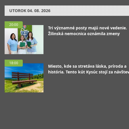
UTOROK
04. 08. 2026
20:00
Tri významné posty majú nové vedenie.
Žilinská nemocnica oznámila zmeny
18:00
Miesto, kde sa stretáva láska, príroda a
história. Tento kút Kysúc stojí za návšte