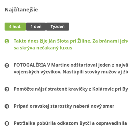
Najčítanejšie
4 hod.
1 deň
Týždeň
Takto dnes žije Ján Slota pri Žiline. Za bránami jeh
sa skrýva nečakaný luxus
FOTOGALÉRIA V Martine odštartoval jeden z najvä
vojenských výcvikov. Nastúpili stovky mužov aj ži
Pomôžte nájsť stratené kravičky z Kolárovíc pri By
Prípad oravskej starostky naberá nový smer
Petržalka pobúrila odkazom Bytči a ospravedlnila 