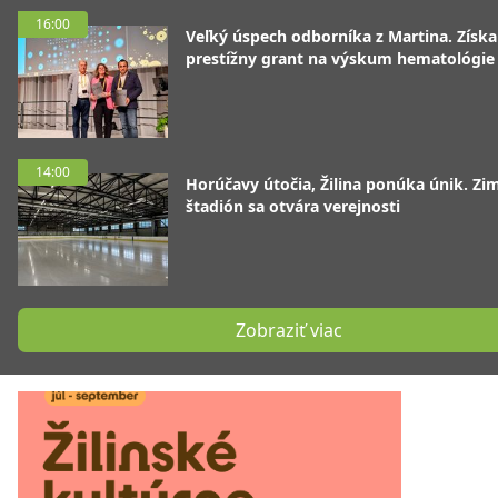
16:00
Veľký úspech odborníka z Martina. Získa
prestížny grant na výskum hematológie
14:00
Horúčavy útočia, Žilina ponúka únik. Zi
štadión sa otvára verejnosti
Zobraziť viac