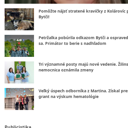
Pomôžte nájsť stratené kravičky z Kolárovíc 
Bytči!
Petržalka pobúrila odkazom Bytči a ospraved
sa. Primátor to berie s nadhľadom
Tri významné posty majú nové vedenie. Žilin
nemocnica oznámila zmeny
Veľký úspech odborníka z Martina. Získal pre
grant na výskum hematológie
Publicistika