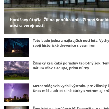
Horúčavy útočia, Žilina ponúka únik. Zimný štadió
otvára verejnosti
Toto bude jedna z najkrajších nocí leta. Vych
spojí historické drevenice s vesmírom
Žilinský kraj čaká poriadny teplotný šok. Ten
dátum však sledujte, prídu búrky
Meteorológovia vydali výstrahu pre Žilinský k
Dnes môžu udrieť silné búrky s vetrom aj kr
Športujete v horúčavách? Zapamätajte si tiet