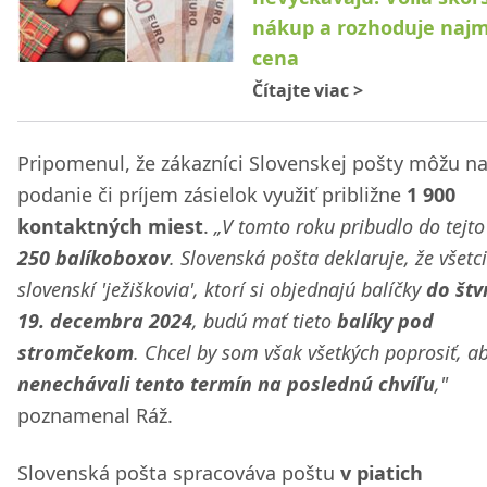
nákup a rozhoduje naj
cena
Čítajte viac
>
Pripomenul, že zákazníci Slovenskej pošty môžu n
podanie či príjem zásielok využiť približne
1 900
kontaktných miest
.
„V tomto roku pribudlo do tejto
250 balíkoboxov
. Slovenská pošta deklaruje, že všetci
slovenskí 'ježiškovia', ktorí si objednajú balíčky
do štv
19. decembra 2024
, budú mať tieto
balíky pod
stromčekom
. Chcel by som však všetkých poprosiť, ab
nenechávali tento termín na poslednú chvíľu
,"
poznamenal Ráž.
Slovenská pošta spracováva poštu
v piatich