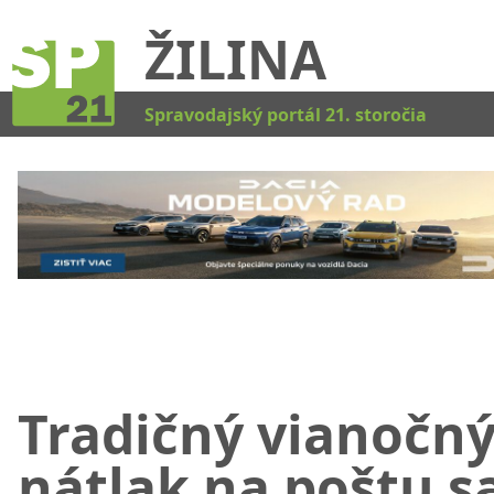
ŽILINA
Kat
Spravodajský portál 21. storočia
Tradičný vianočn
nátlak na poštu s