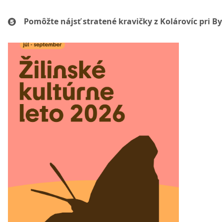
Pomôžte nájsť stratené kravičky z Kolárovíc pri By