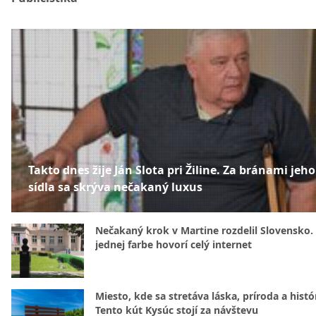
Takto dnes žije Ján Slota pri Žiline. Za bránami jeho
sídla sa skrýva nečakaný luxus
Nečakaný krok v Martine rozdelil Slovensko.
jednej farbe hovorí celý internet
Miesto, kde sa stretáva láska, príroda a histó
Tento kút Kysúc stojí za návštevu