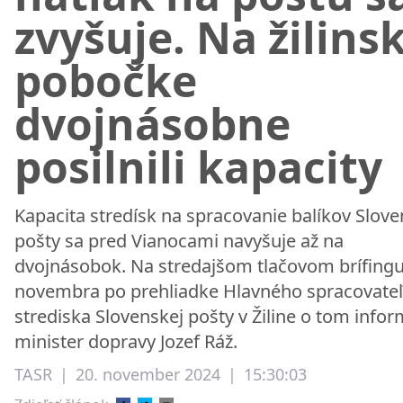
zvyšuje. Na žilins
pobočke
dvojnásobne
posilnili kapacity
Kapacita stredísk na spracovanie balíkov Slove
pošty sa pred Vianocami navyšuje až na
dvojnásobok. Na stredajšom tlačovom brífingu 
novembra po prehliadke Hlavného spracovate
strediska Slovenskej pošty v Žiline o tom info
minister dopravy Jozef Ráž.
TASR
|
20. november 2024
|
15:30:03