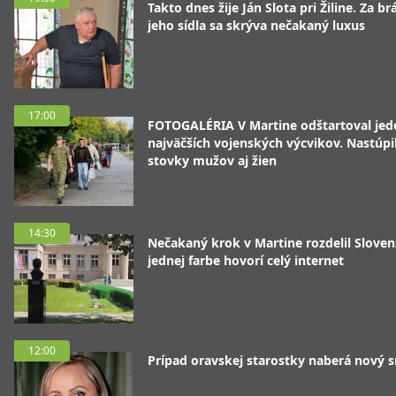
Takto dnes žije Ján Slota pri Žiline. Za b
jeho sídla sa skrýva nečakaný luxus
17:00
FOTOGALÉRIA V Martine odštartoval jed
najväčších vojenských výcvikov. Nastúpil
stovky mužov aj žien
14:30
Nečakaný krok v Martine rozdelil Sloven
jednej farbe hovorí celý internet
12:00
Prípad oravskej starostky naberá nový 