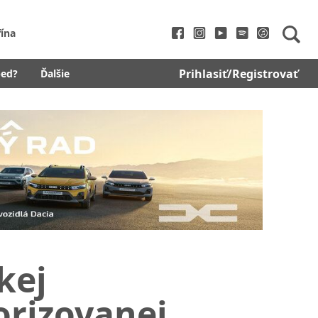
fína
Prihlasiť/Registrovať
bed?
Ďalšie
kej
rizovanej