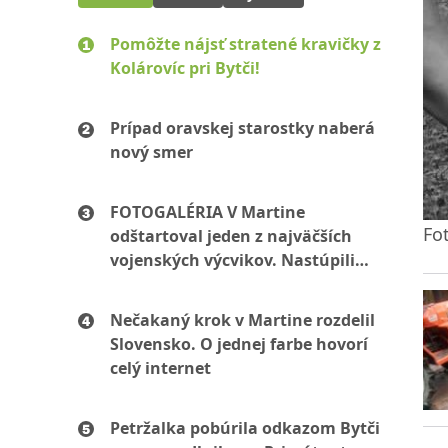
Pomôžte nájsť stratené kravičky z
Kolárovíc pri Bytči!
Prípad oravskej starostky naberá
nový smer
FOTOGALÉRIA V Martine
Fot
odštartoval jeden z najväčších
vojenských výcvikov. Nastúpili
stovky mužov aj žien
Nečakaný krok v Martine rozdelil
Slovensko. O jednej farbe hovorí
celý internet
Petržalka pobúrila odkazom Bytči