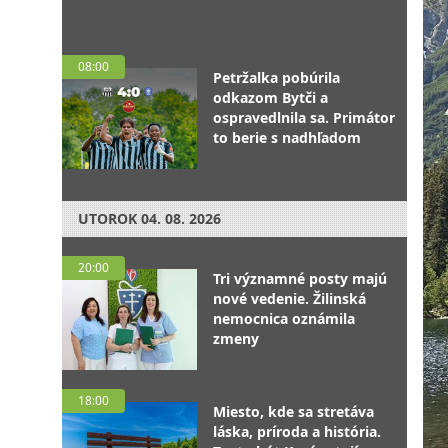
08:00
Petržalka pobúrila
odkazom Bytči a
ospravedlnila sa. Primátor
to berie s nadhľadom
UTOROK
04. 08. 2026
20:00
Tri významné posty majú
nové vedenie. Žilinská
nemocnica oznámila
zmeny
18:00
Miesto, kde sa stretáva
láska, príroda a história.