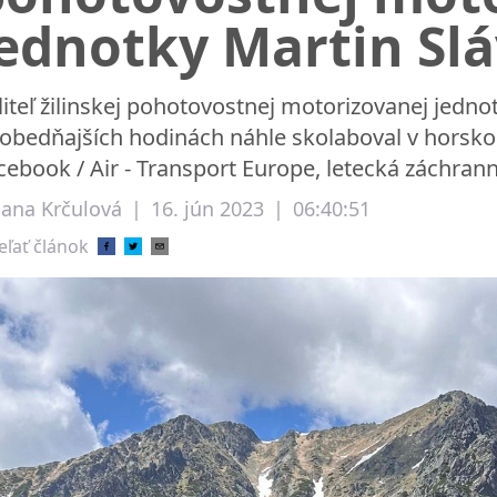
ednotky Martin Slá
liteľ žilinskej pohotovostnej motorizovanej jednotk
obedňajších hodinách náhle skolaboval v horsko
cebook / Air - Transport Europe, letecká záchran
liana Krčulová
|
16. jún 2023
|
06:40:51
eľať článok