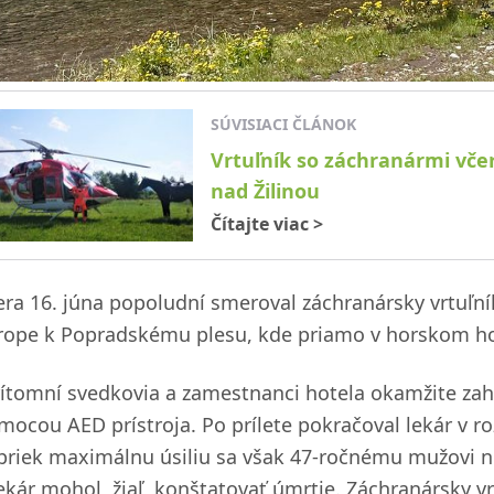
SÚVISIACI ČLÁNOK
Vrtuľník so záchranármi včer
nad Žilinou
Čítajte viac
>
era 16. júna popoludní smeroval záchranársky vrtuľník
rope k Popradskému plesu, kde priamo v horskom hote
rítomní svedkovia a zamestnanci hotela okamžite zahá
mocou AED prístroja. Po prílete pokračoval lekár v ro
priek maximálnu úsiliu sa však 47-ročnému mužovi ne
lekár mohol, žiaľ, konštatovať úmrtie. Záchranársky vr