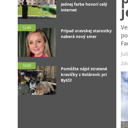
jednej farbe hovorí celý
j
internet
Ve
12:00
Prípad oravskej starostky
po
naberá nový smer
Fa
Ju
Zdi
10:00
Pomôžte nájsť stratené
kravičky z Kolárovíc pri
Bytči!