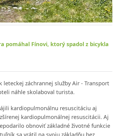
a pomáhal Fínovi, ktorý spadol z bicykla
 leteckej záchrannej služby Air - Transport
li náhle skolaboval turista.
jili kardiopulmonálnu resuscitáciu aj
zšírenej kardiopulmonálnej resuscitácii. Aj
podarilo obnoviť základné životné funkcie
tuľník sa vrátil na svoju základňu bez