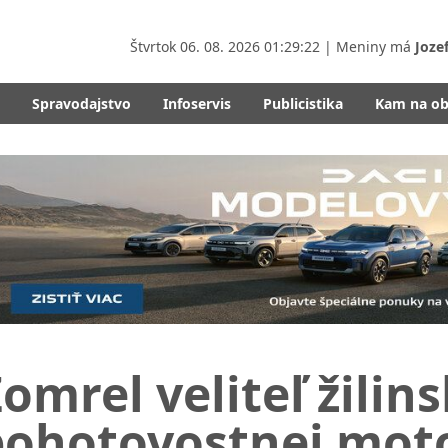
Štvrtok
06. 08. 2026 01:29:24
| Meniny má
Joze
Spravodajstvo
Infoservis
Publicistika
Kam na o
omrel veliteľ žilins
pohotovostnej moto