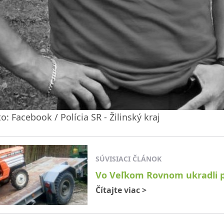
o: Facebook / Polícia SR - Žilinský kraj
SÚVISIACI ČLÁNOK
Vo Veľkom Rovnom ukradli pr
Čítajte viac
>