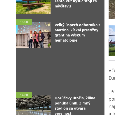
Tento kút Kysúc stojí za
návštevu
16:00
Veľký úspech odborníka z
Martina. Získal prestížny
grant na výskum
hematológie
Vč
Eu
„P
14:00
Horúčavy útočia, Žilina
po
ponúka únik. Zimný
na
štadión sa otvára
a 
verejnosti