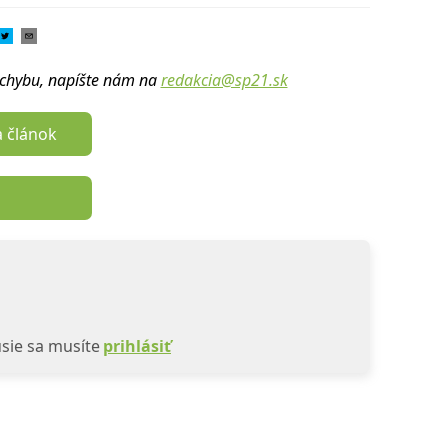
u chybu, napíšte nám na
redakcia@sp21.sk
a článok
sie sa musíte
prihlásiť