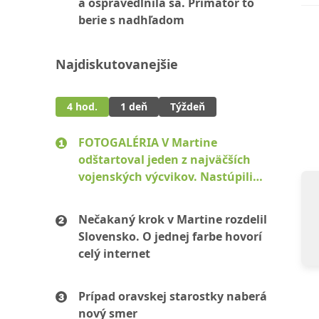
a ospravedlnila sa. Primátor to
berie s nadhľadom
Najdiskutovanejšie
4 hod.
1 deň
Týždeň
FOTOGALÉRIA V Martine
odštartoval jeden z najväčších
vojenských výcvikov. Nastúpili
stovky mužov aj žien
Nečakaný krok v Martine rozdelil
Slovensko. O jednej farbe hovorí
celý internet
Prípad oravskej starostky naberá
nový smer