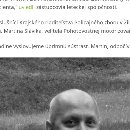
cienta,“
uviedli
zástupcovia leteckej spoločnosti.
slušníci Krajského riaditeľstva Policajného zboru v Žili
g. Martina Slávika, veliteľa Pohotovostnej motorizovan
odine vyslovujeme úprimnú sústrasť. Martin, odpočívaj 