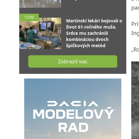
pa
12:00
Martinskí lekári bojovali o
Prí
život 61-ročného muža.
In
Srdce mu zachránili
kombináciou dvoch
špičkových metód
„R
Zobraziť viac