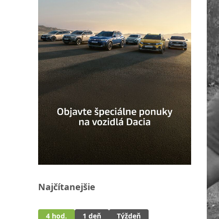
Najčítanejšie
4 hod.
1 deň
Týždeň