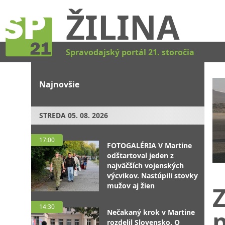
ŽILINA
Spravodajský portál 21. storočia
Najnovšie
STREDA
05. 08. 2026
17:00
FOTOGALÉRIA V Martine
odštartoval jeden z
najväčších vojenských
výcvikov. Nastúpili stovky
mužov aj žien
Z
14:30
Nečakaný krok v Martine
rozdelil Slovensko. O