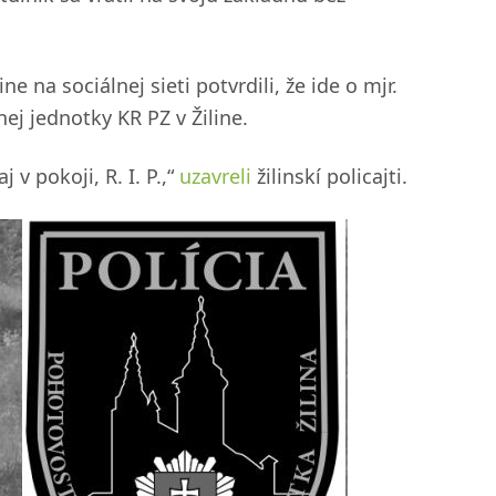
ne na sociálnej sieti potvrdili, že ide o mjr.
ej jednotky KR PZ v Žiline.
v pokoji, R. I. P.,“
uzavreli
žilinskí policajti.