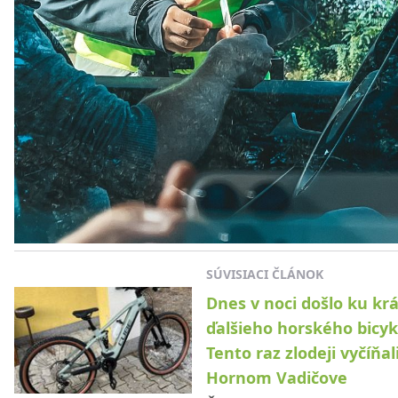
SÚVISIACI ČLÁNOK
Dnes v noci došlo ku kr
ďalšieho horského bicyk
Tento raz zlodeji vyčíňal
Hornom Vadičove