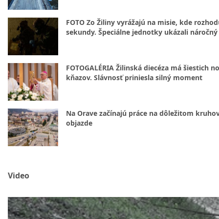
FOTO Zo Žiliny vyrážajú na misie, kde rozhod
sekundy. Špeciálne jednotky ukázali náročný
FOTOGALÉRIA Žilinská diecéza má šiestich n
kňazov. Slávnosť priniesla silný moment
Na Orave začínajú práce na dôležitom kruh
objazde
Video