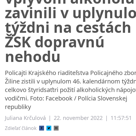
zavinili v uplynu
týždni na cestách
ŽSK dopravnú
nehodu
Policajti Krajského riaditeľstva Policajného zbo
Žiline zistili v uplynulom 46. kalendárnom týždn
celkovo štyridsaťtri požití alkoholických nápojo
vodičmi. Foto: Facebook / Polícia Slovenskej
republiky
Juliana Krčulová
|
22. november 2022
|
11:57:51
Zdieľať článok