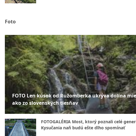
Foto
FOTO Len kúsok od Ružomberka ukrýva dolina mie
ako zo slovenských tiesňav
FOTOGALÉRIA Most, ktorý poznali celé gener
Kysučania naň budú ešte dlho spomínať