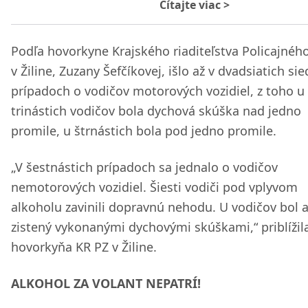
Čítajte viac
>
Podľa hovorkyne Krajského riaditeľstva Policajnéh
v Žiline, Zuzany Šefčíkovej, išlo až v dvadsiatich si
prípadoch o vodičov motorových vozidiel, z toho u
trinástich vodičov bola dychová skúška nad jedno
promile, u štrnástich bola pod jedno promile.
„V šestnástich prípadoch sa jednalo o vodičov
nemotorových vozidiel. Šiesti vodiči pod vplyvom
alkoholu zavinili dopravnú nehodu. U vodičov bol 
zistený vykonanými dychovými skúškami,“ priblížil
hovorkyňa KR PZ v Žiline.
ALKOHOL ZA VOLANT NEPATRÍ!