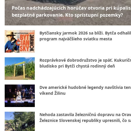
Počas nadchádzajúcich horúčav otvoria pri kúpali
bezplatné parkovanie. Kto sprístupní pozemky?
Bytčiansky jarmok 2026 sa blíži. Bytča odhali
program najväčšieho sviatku mesta
Rozprávkové dobrodružstvo je späť. Kukurič
bludisko pri Bytči chystá rodinný deň
Dve americké hudobné legendy navštívia ten
víkend Žilinu
Nehoda zastavila železničnú dopravu na Orav
Železnice Slovenskej republiky upresnili, čo s