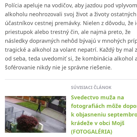
Polícia apeluje na vodičov, aby jazdou pod vplyvo
alkoholu neohrozovali svoj život a životy ostatných
účastníkov cestnej premávky. Nielen z dôvodu, že 
priestupok alebo trestný čin, ale najmä preto, že
následky dopravných nehôd bývajú v mnohých prí
tragické a alkohol za volant nepatrí. Každý by mal 
od seba, teda uvedomiť si, že kombinácia alkohol 
šoférovanie nikdy nie je správne riešenie.
SÚVISIACI ČLÁNOK
Svedectvo muža na
fotografiách môže dop
k objasneniu septembro
krádeže v obci Mojš
(FOTOGALÉRIA)