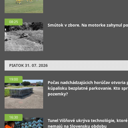
08:25
Smútok v zbore. Na motorke zahynul pol
PIATOK
31. 07. 2026
19:00
Počas nadchádzajúcich horúčav otvoria p
kúpalisku bezplatné parkovanie. Kto spr
pozemky?
16:30
Tunel Višňové ukrýva technológie, ktoré
nemajú na Slovensku obdobu