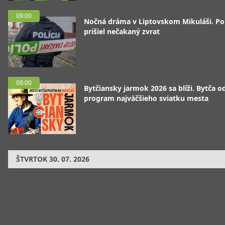
09:00
Nočná dráma v Liptovskom Mikuláši. P
prišiel nečakaný zvrat
08:00
Bytčiansky jarmok 2026 sa blíži. Bytča od
program najväčšieho sviatku mesta
ŠTVRTOK
30. 07. 2026