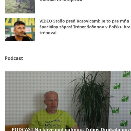
VIDEO Staňo pred Katovicami: Je to pre mňa
špeciálny zápas! Tréner šošonov v Poľsku hral
trénoval
Podcast
PODCAST Na káve pod palmou. Ľuboš Dupkala poz