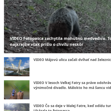
VIDEO Fotopasca zachytila mohutnú medvedicu. T
najkrajšie však prišlo o chvíľu neskôr
VIDEO Májovú ulicu začali dvíhať nad železni
VIDEO V lesoch Veľkej Fatry sa práve odohrá
výnimočné divadlo. Málokto ho má šancu vid
VIDEO Čo sa deje v Malej Fatre, keď odídu tur
Ukázala to fotopasca