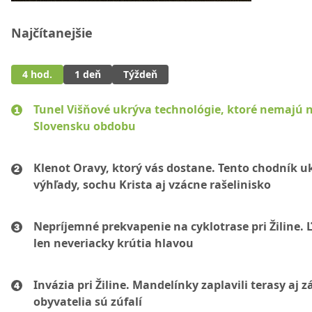
Najčítanejšie
4 hod.
1 deň
Týždeň
Tunel Višňové ukrýva technológie, ktoré nemajú 
Slovensku obdobu
Klenot Oravy, ktorý vás dostane. Tento chodník u
výhľady, sochu Krista aj vzácne rašelinisko
Nepríjemné prekvapenie na cyklotrase pri Žiline. 
len neveriacky krútia hlavou
Invázia pri Žiline. Mandelínky zaplavili terasy aj 
obyvatelia sú zúfalí