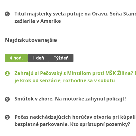
Titul majsterky sveta putuje na Oravu. Soňa Sta
zažiarila v Amerike
Najdiskutovanejšie
4 hod.
1 deň
Týždeň
Zahrajú si Pečovský s Mintálom proti MŠK Žilina? 
je krok od senzácie, rozhodne sa v sobotu
Smútok v zbore. Na motorke zahynul policajt!
Počas nadchádzajúcich horúčav otvoria pri kúpal
bezplatné parkovanie. Kto sprístupní pozemky?