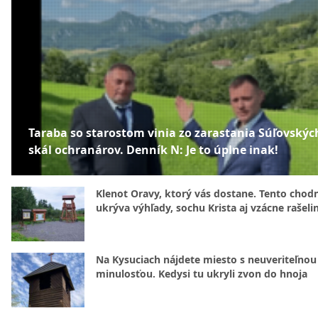
Taraba so starostom vinia zo zarastania Súľovskýc
skál ochranárov. Denník N: Je to úplne inak!
Klenot Oravy, ktorý vás dostane. Tento chod
ukrýva výhľady, sochu Krista aj vzácne rašeli
Na Kysuciach nájdete miesto s neuveriteľnou
minulosťou. Kedysi tu ukryli zvon do hnoja