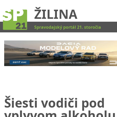
ŽILINA
Kat
Spravodajský portál 21. storočia
Šiesti vodiči pod
vplyvom alkoholu