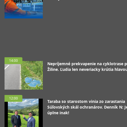
14:00
Nepríjemné prekvapenie na cyklotrase p
Žiline. Ľudia len neveriacky krútia hlavo
12:00
Taraba so starostom vinia zo zarastania
Súľovských skál ochranárov. Denník N: J
úplne inak!