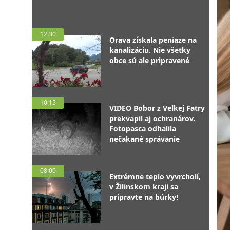
12:30
Orava získala peniaze na
kanalizáciu. Nie všetky
obce sú ale pripravené
10:15
VIDEO Bobor z Veľkej Fatry
prekvapil aj ochranárov.
Fotopasca odhalila
nečakané správanie
08:00
Extrémne teplo vyvrcholí,
v Žilinskom kraji sa
pripravte na búrky!