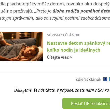
dľa psychologičky môže deťom, rovnako ako dospelým,
tuálne prežívajú.
„Preto je
úloha rodiča pomáhať deťo
astným správaním, ako so svojimi pocitmi zaobchádzame
SÚVISIACI ČLÁNOK
Nastavte deťom spánkový rež
koľko hodín je ideálnych
Čítajte viac
>
Zdieľať článok
Ďakujeme, že nás čítate. V prípade, že ste našli v článk
Poslať TIP redakcii n