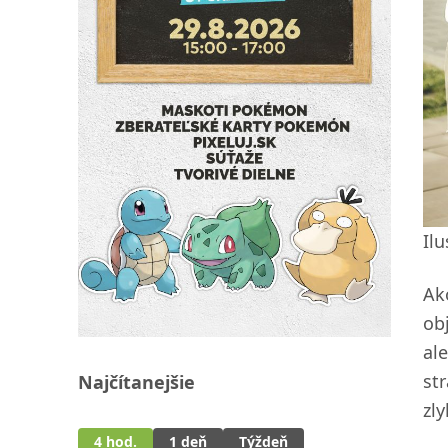
Ilu
Ak
ob
ale
st
Najčítanejšie
zl
4 hod.
1 deň
Týždeň