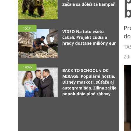
Začala sa dôležitá kampaň
b
Pr
15:01
VIDEO Na toto všetci
do
čakali. Projekt Ľudia a
hrady dostane milióny eur
TA
Zdi
14:45
BACK TO SCHOOL v OC
MIRAGE: Populárni hostia,
Disney maskoti, súťaže aj
autogramiáda. Žilina zažije
popoludnie plné zábavy