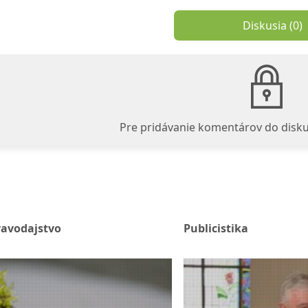
Diskusia (
0
)
Pre pridávanie komentárov do disku
ravodajstvo
Publicistika