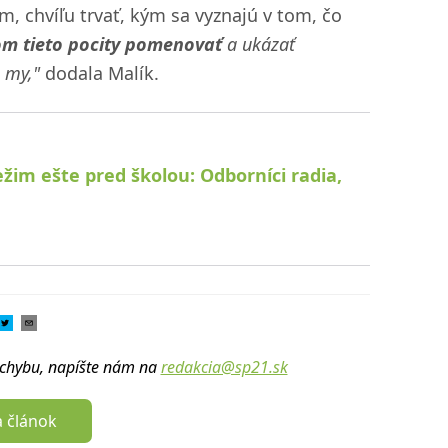
 chvíľu trvať, kým sa vyznajú v tom, čo
m tieto pocity pomenovať
a ukázať
 my,"
dodala Malík.
im ešte pred školou: Odborníci radia,
u chybu, napíšte nám na
redakcia@sp21.sk
a článok