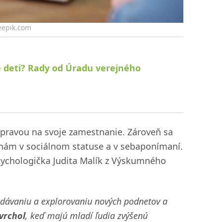
reepik.com
 deti? Rady od Úradu verejného
rípravou na svoje zamestnanie. Zároveň sa
nám v sociálnom statuse a v sebaponímaní.
psychologička Judita Malík z Výskumného
dávaniu a explorovaniu nových podnetov a
vrchol
, keď majú mladí ľudia zvýšenú