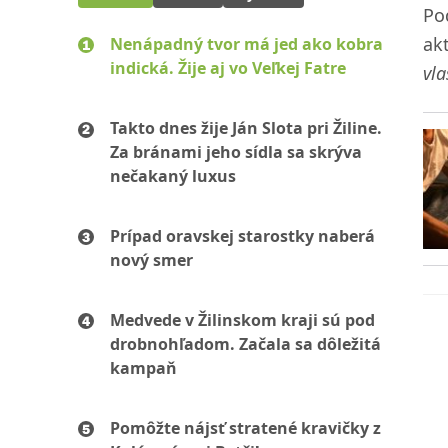
Po
ak
Nenápadný tvor má jed ako kobra
indická. Žije aj vo Veľkej Fatre
vl
Takto dnes žije Ján Slota pri Žiline.
Za bránami jeho sídla sa skrýva
nečakaný luxus
Prípad oravskej starostky naberá
nový smer
Medvede v Žilinskom kraji sú pod
drobnohľadom. Začala sa dôležitá
kampaň
Pomôžte nájsť stratené kravičky z