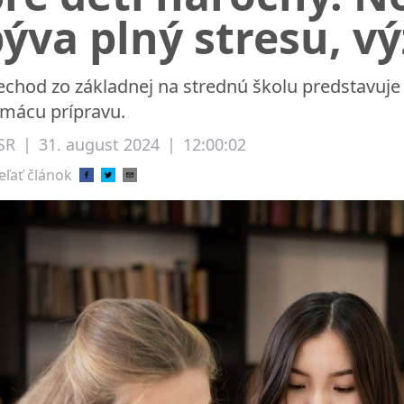
ýva plný stresu, vý
echod zo základnej na strednú školu predstavuje
mácu prípravu.
SR
|
31. august 2024
|
12:00:02
eľať článok