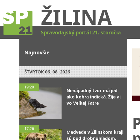
ŽILINA
Spravodajský portál 21. storočia
Najnovšie
ŠTVRTOK
06. 08. 2026
19:20
Nenápadný tvor má jed
ako kobra indická. Žije aj
vo Veľkej Fatre
17:26
p
Medvede v Žilinskom kraji
sú pod drobnohľadom.