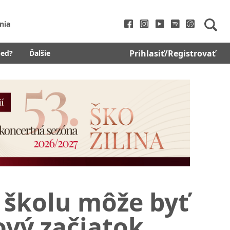
nia
Prihlasiť/Registrovať
bed?
Ďalšie
 školu môže byť
ový začiatok