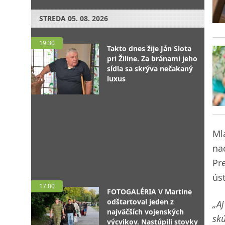
STREDA
05. 08. 2026
19:30
Takto dnes žije Ján Slota
pri Žiline. Za bránami jeho
sídla sa skrýva nečakaný
luxus
Ml
na
Pr
ús
17:00
FOTOGALÉRIA V Martine
odštartoval jeden z
„A
najväčších vojenských
skú
výcvikov. Nastúpili stovky