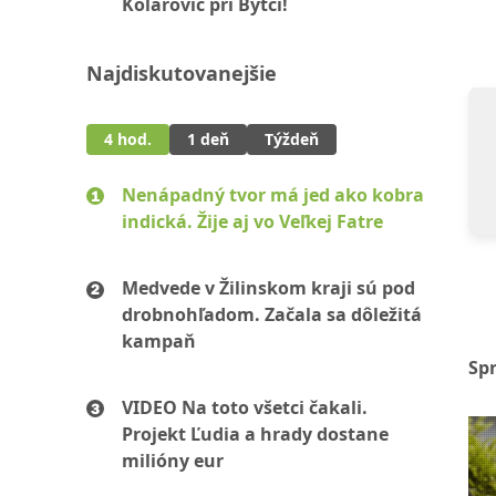
Kolárovíc pri Bytči!
Najdiskutovanejšie
4 hod.
1 deň
Týždeň
Nenápadný tvor má jed ako kobra
indická. Žije aj vo Veľkej Fatre
Medvede v Žilinskom kraji sú pod
drobnohľadom. Začala sa dôležitá
kampaň
Sp
VIDEO Na toto všetci čakali.
Projekt Ľudia a hrady dostane
milióny eur