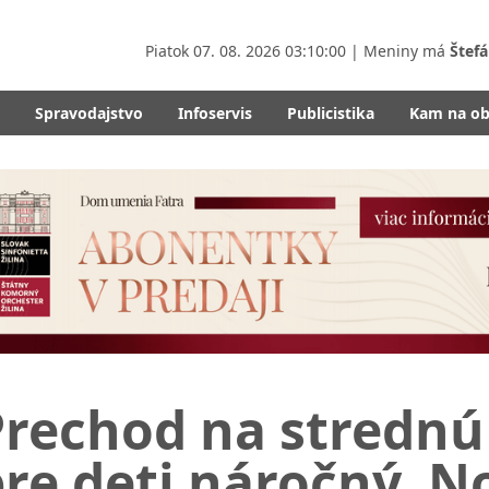
Piatok
07. 08. 2026 03:10:02
| Meniny má
Štefá
Spravodajstvo
Infoservis
Publicistika
Kam na o
Prechod na strednú
re deti náročný. N