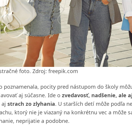
stračné foto. Zdroj: freepik.com
o poznamenala, pocity pred nástupom do školy môžu
javovať aj súčasne. Ide o
zvedavosť, nadšenie, ale 
 aj
strach zo zlyhania
. U starších detí môže podľa n
rachu, ktorý nie je viazaný na konkrétnu vec a môže s
yhanie, neprijatie a podobne.