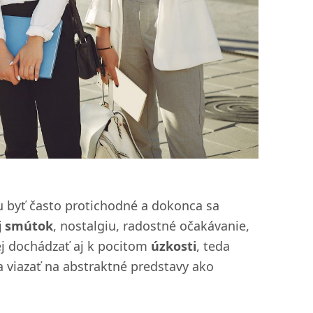
 byť často protichodné a dokonca sa
aj smútok
, nostalgiu, radostné očakávanie,
ej dochádzať aj k pocitom
úzkosti
, teda
a viazať na abstraktné predstavy ako