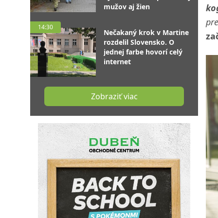
mužov aj žien
ko
pr
14:30
Nečakaný krok v Martine
za
rozdelil Slovensko. O
jednej farbe hovorí celý
internet
Zobraziť viac