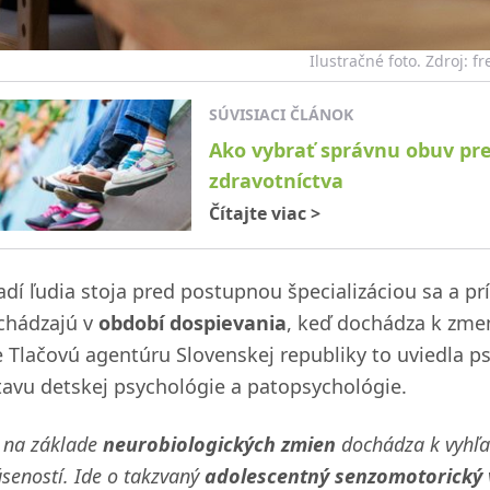
Ilustračné foto. Zdroj: f
SÚVISIACI ČLÁNOK
Ako vybrať správnu obuv pre
zdravotníctva
Čítajte viac
>
adí ľudia stoja pred postupnou špecializáciou sa a p
chádzajú v
období dospievania
, keď dochádza k zme
e Tlačovú agentúru Slovenskej republiky to uviedla 
tavu detskej psychológie a patopsychológie.
j na základe
neurobiologických zmien
dochádza k vyhľa
seností. Ide o takzvaný
adolescentný senzomotorický 