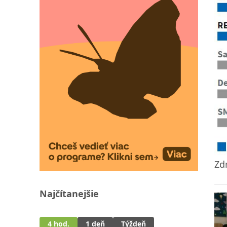
Zdr
Najčítanejšie
4 hod.
1 deň
Týždeň