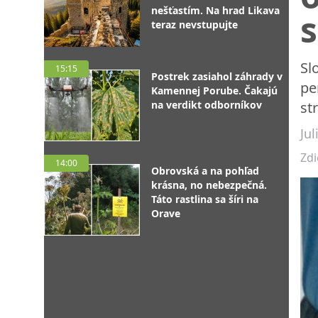
nešťastím. Na hrad Likava
s
teraz nevstupujte
Sl
15:15
Postrek zasiahol záhrady v
pe
Kamennej Porube. Čakajú
na verdikt odborníkov
st
Ju
Zdi
14:00
Obrovská a na pohľad
krásna, no nebezpečná.
Táto rastlina sa šíri na
Orave