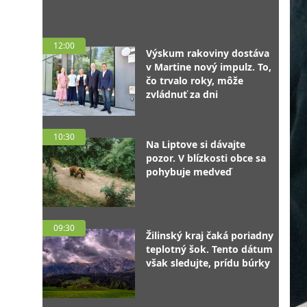
12:00
Výskum rakoviny dostáva
v Martine nový impulz. To,
čo trvalo roky, môže
zvládnuť za dni
10:30
Na Liptove si dávajte
pozor. V blízkosti obce sa
pohybuje medveď
09:30
Žilinský kraj čaká poriadny
teplotný šok. Tento dátum
však sledujte, prídu búrky