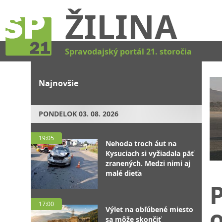
ŽILINA
Spravodajský portál 21. storočia
Najnovšie
PONDELOK
03. 08. 2026
19:05
Nehoda troch áut na
Kysuciach si vyžiadala päť
zranených. Medzi nimi aj
malé dieťa
P
17:00
o
Výlet na obľúbené miesto
sa môže skončiť