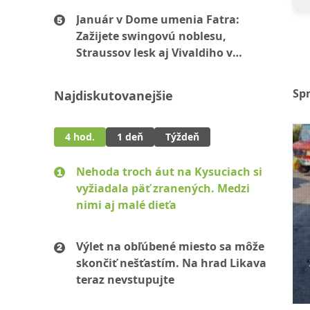
Január v Dome umenia Fatra:
Zažijete swingovú noblesu,
Straussov lesk aj Vivaldiho v
Janoska štýle
Sp
Najdiskutovanejšie
4 hod.
1 deň
Týždeň
Nehoda troch áut na Kysuciach si
vyžiadala päť zranených. Medzi
nimi aj malé dieťa
Výlet na obľúbené miesto sa môže
skončiť nešťastím. Na hrad Likava
teraz nevstupujte