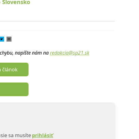
e Slovensko
u chybu, napíšte nám na
redakcia@sp21.sk
a článok
sie sa musíte
prihlásiť