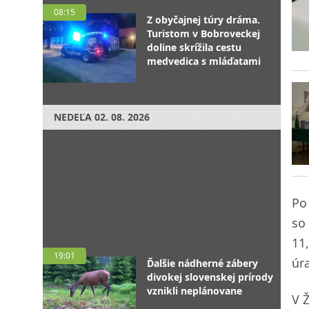
08:15
Z obyčajnej túry dráma.
Turistom v Bobroveckej
doline skrížila cestu
medvedica s mláďatami
NEDEĽA
02. 08. 2026
Po
so
11
19:01
úr
Ďalšie nádherné zábery
divokej slovenskej prírody
vznikli neplánovane
V 