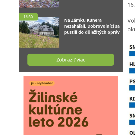
16
16:30
Vo
Na Zámku Kunera
nezaháľali. Dobrovoľníci sa
ok
pustili do dôležitých opráv
Zobraziť viac