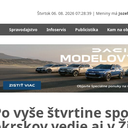
Štvrtok
06. 08. 2026 07:28:41
| Meniny má
Joze
Spravodajstvo
Infoservis
Publicistika
Kam na o
o vyše štvrtine sp
krskov vedie aj v Ž