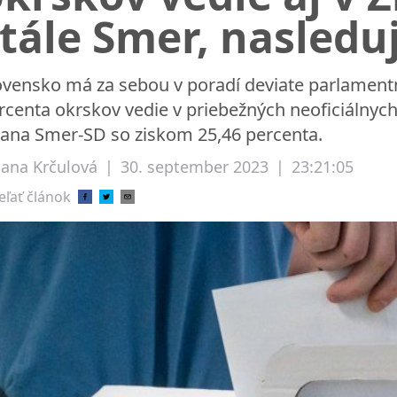
tále Smer, nasleduj
ovensko má za sebou v poradí deviate parlamentné
rcenta okrskov vedie v priebežných neoficiálnych 
rana Smer-SD so ziskom 25,46 percenta.
liana Krčulová
|
30. september 2023
|
23:21:05
eľať článok