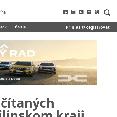
fína
Prihlasiť/Registrovať
bed?
Ďalšie
očítaných
ilinskom kraji