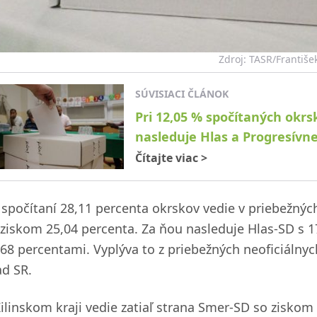
Zdroj: TASR/Františe
SÚVISIACI ČLÁNOK
Pri 12,05 % spočítaných okrs
nasleduje Hlas a Progresívn
Čítajte viac
>
 spočítaní 28,11 percenta okrskov vedie v priebežnýc
 ziskom 25,04 percenta. Za ňou nasleduje Hlas-SD s 
,68 percentami. Vyplýva to z priebežných neoficiálnych
ad SR.
Žilinskom kraji vedie zatiaľ strana Smer-SD so ziskom