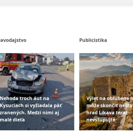
ravodajstvo
Publicistika
Nehoda troch áut na
Výlet na obľúbené 
Kysuciach si vyžiadala päť
môže skončiť nešťa
zranených. Medzi nimi aj
hrad Likava teraz
malé dieťa
nevstupujte