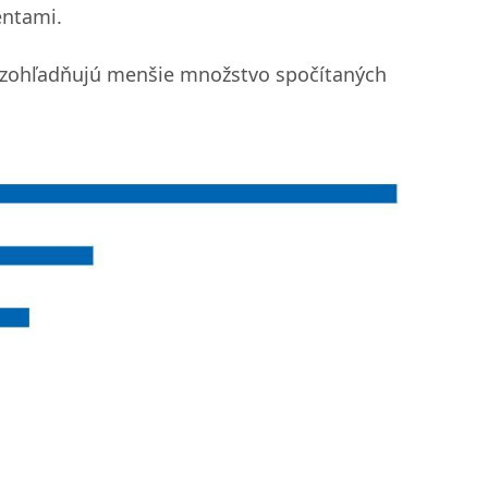
entami.
ľ zohľadňujú menšie množstvo spočítaných