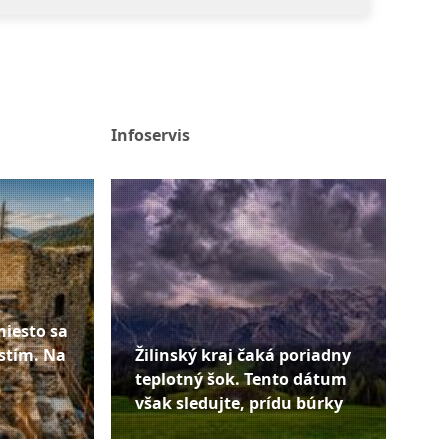
Infoservis
miesto sa
stím. Na
Žilinský kraj čaká poriadny
teplotný šok. Tento dátum
však sledujte, prídu búrky