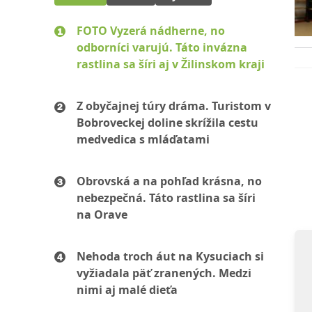
FOTO Vyzerá nádherne, no
odborníci varujú. Táto invázna
rastlina sa šíri aj v Žilinskom kraji
Z obyčajnej túry dráma. Turistom v
Bobroveckej doline skrížila cestu
medvedica s mláďatami
Obrovská a na pohľad krásna, no
nebezpečná. Táto rastlina sa šíri
na Orave
Nehoda troch áut na Kysuciach si
vyžiadala päť zranených. Medzi
nimi aj malé dieťa