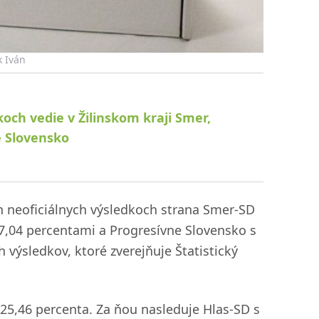
k Iván
koch vedie v Žilinskom kraji Smer,
e Slovensko
h neoficiálnych výsledkoch strana Smer-SD
17,04 percentami a Progresívne Slovensko s
 výsledkov, ktoré zverejňuje Štatistický
 25,46 percenta. Za ňou nasleduje Hlas-SD s