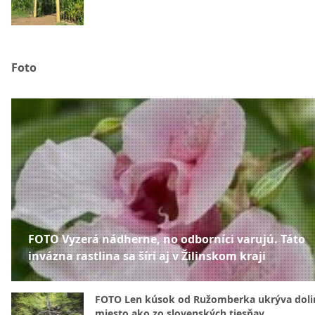
Foto
FOTO Vyzerá nádherne, no odborníci varujú. Táto
invázna rastlina sa šíri aj v Žilinskom kraji
FOTO Len kúsok od Ružomberka ukrýva doli
miesto ako zo slovenských tiesňav