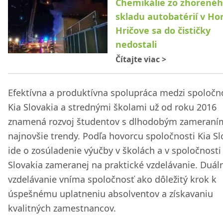
Chemikálie zo zhorené
skladu autobatérií v H
Hričove sa do čističky
nedostali
Čítajte viac
>
Efektívna a produktívna spolupráca medzi spoločn
Kia Slovakia a strednými školami už od roku 2016
znamená rozvoj študentov s dlhodobým zameraní
najnovšie trendy. Podľa hovorcu spoločnosti Kia Sl
ide o zosúladenie výučby v školách a v spoločnosti
Slovakia zameranej na praktické vzdelávanie. Duál
vzdelávanie vníma spoločnosť ako dôležitý krok k
úspešnému uplatneniu absolventov a získavaniu
kvalitných zamestnancov.