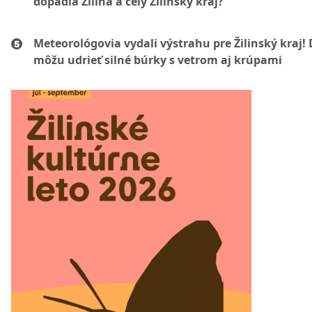
dopadla Žilina a celý Žilinský kraj?
Meteorológovia vydali výstrahu pre Žilinský kraj!
môžu udrieť silné búrky s vetrom aj krúpami