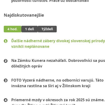
pozornosti turistov. Práce už odštartovali
Najdiskutovanejšie
4 hod.
1 deň
Týždeň
Ďalšie nádherné zábery divokej slovenskej prírody
vznikli neplánovane
Na Zámku Kunera nezaháľali. Dobrovoľníci sa pust
dôležitých opráv
FOTO Vyzerá nádherne, no odborníci varujú. Táto
invázna rastlina sa šíri aj v Žilinskom kraji
Priemerné mzdy v okresoch za rok 2025 sú známe.