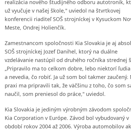
realizácia nového študijného odboru autotronik, kt
už vyučuje v našej škole," uviedol na štvrtkovej
konferencii riaditeľ SOŠ strojníckej v Kysuckom N
Meste, Ondrej Holienčík.
Zamestnancom spoločnosti Kia Slovakia je aj abso
SOŠ strojníckej Jozef Danihel, ktorý na duálne
vzdelávanie nastúpil od druhého ročníka strednej š
„Pripravilo ma to celkom dobre, lebo niektorí ľudia
a nevedia, čo robiť. Ja už som bol takmer zaučený.
praxi ma pripravili tak, že väčšinu z toho, čo som s
naučil, som preniesol do práce," uviedol.
Kia Slovakia je jediným výrobným závodom spoloč
Kia Corporation v Európe. Závod bol vybudovaný v
období rokov 2004 až 2006. Výroba automobilov ak