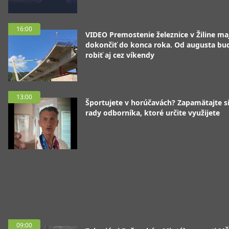
16:00
VIDEO Premostenie železnice v Žiline ma
dokončiť do konca roka. Od augusta bu
robiť aj cez víkendy
13:00
Športujete v horúčavách? Zapamätajte si
rady odborníka, ktoré určite využijete
09:00