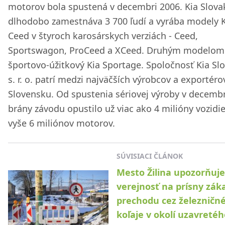
motorov bola spustená v decembri 2006. Kia Slova
dlhodobo zamestnáva 3 700 ľudí a vyrába modely K
Ceed v štyroch karosárskych verziách - Ceed,
Sportswagon, ProCeed a XCeed. Druhým modelom 
športovo-úžitkový Kia Sportage. Spoločnosť Kia Sl
s. r. o. patrí medzi najväčších výrobcov a exportéro
Slovensku. Od spustenia sériovej výroby v decemb
brány závodu opustilo už viac ako 4 milióny vozidie
vyše 6 miliónov motorov.
SÚVISIACI ČLÁNOK
Mesto Žilina upozorňuje
verejnosť na prísny zák
prechodu cez železničn
koľaje v okolí uzavretéh