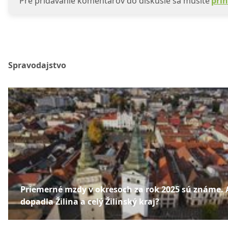
Pre pridávanie komentárov do diskusie sa musíte
prih
Spravodajstvo
Priemerné mzdy v okresoch za rok 2025 sú známe.
dopadla Žilina a celý Žilinský kraj?