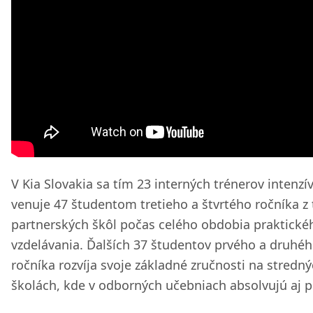
V Kia Slovakia sa tím 23 interných trénerov intenzí
venuje 47 študentom tretieho a štvrtého ročníka z 
partnerských škôl počas celého obdobia praktické
vzdelávania. Ďalších 37 študentov prvého a druhé
ročníka rozvíja svoje základné zručnosti na stredn
školách, kde v odborných učebniach absolvujú aj p