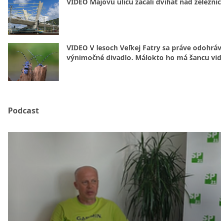
VIDEO Májovú ulicu začali dvíhať nad železni
VIDEO V lesoch Veľkej Fatry sa práve odohrá
výnimočné divadlo. Málokto ho má šancu vid
Podcast