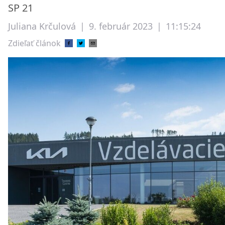
SP 21
Juliana Krčulová
|
9. február 2023
|
11:15:24
Zdieľať článok