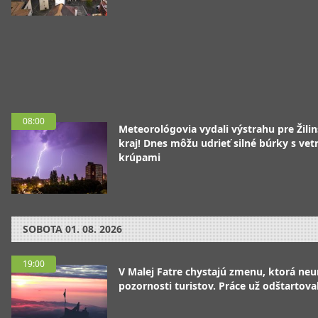
08:00
Meteorológovia vydali výstrahu pre Žili
kraj! Dnes môžu udrieť silné búrky s vet
krúpami
SOBOTA
01. 08. 2026
19:00
V Malej Fatre chystajú zmenu, ktorá ne
pozornosti turistov. Práce už odštartoval