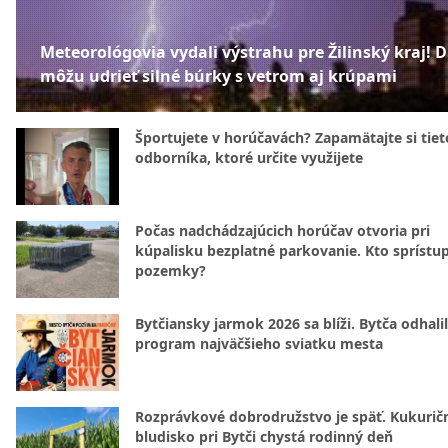
Meteorológovia vydali výstrahu pre Žilinský kraj! 
môžu udrieť silné búrky s vetrom aj krúpami
Športujete v horúčavách? Zapamätajte si tiet
odborníka, ktoré určite využijete
Počas nadchádzajúcich horúčav otvoria pri
kúpalisku bezplatné parkovanie. Kto sprístu
pozemky?
Bytčiansky jarmok 2026 sa blíži. Bytča odhali
program najväčšieho sviatku mesta
Rozprávkové dobrodružstvo je späť. Kukurič
bludisko pri Bytči chystá rodinný deň