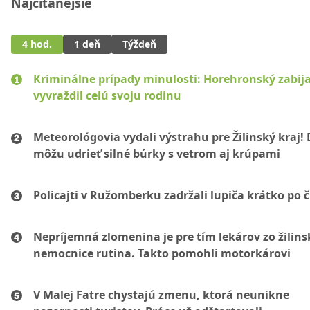
Najčítanejšie
4 hod.
1 deň
Týždeň
Kriminálne prípady minulosti: Horehronský zabij
vyvraždil celú svoju rodinu
Meteorológovia vydali výstrahu pre Žilinský kraj!
môžu udrieť silné búrky s vetrom aj krúpami
Policajti v Ružomberku zadržali lupiča krátko po č
Nepríjemná zlomenina je pre tím lekárov zo žilins
nemocnice rutina. Takto pomohli motorkárovi
V Malej Fatre chystajú zmenu, ktorá neunikne