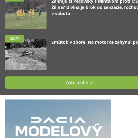
Zahrajú si Pečovský s Mintálom proti M
Žilina? Divina je krok od senzácie, rozho
v sobotu
08:25
Smútok v zbore. Na motorke zahynul pol
Zobraziť viac