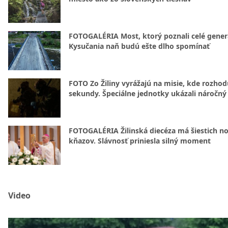
FOTOGALÉRIA Most, ktorý poznali celé gener
Kysučania naň budú ešte dlho spomínať
FOTO Zo Žiliny vyrážajú na misie, kde rozhod
sekundy. Špeciálne jednotky ukázali náročný
FOTOGALÉRIA Žilinská diecéza má šiestich n
kňazov. Slávnosť priniesla silný moment
Video