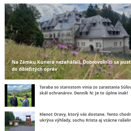
Na Zámku Kunera nezaháľali. Dobrovoľníci sa pusti
do dôležitých opráv
Taraba so starostom vinia zo zarastania Súľ
skál ochranárov. Denník N: Je to úplne inak!
Klenot Oravy, ktorý vás dostane. Tento chod
ukrýva výhľady, sochu Krista aj vzácne rašeli