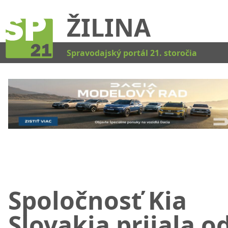
ŽILINA
Kat
Spravodajský portál 21. storočia
Spoločnosť Kia
Slovakia prijala o