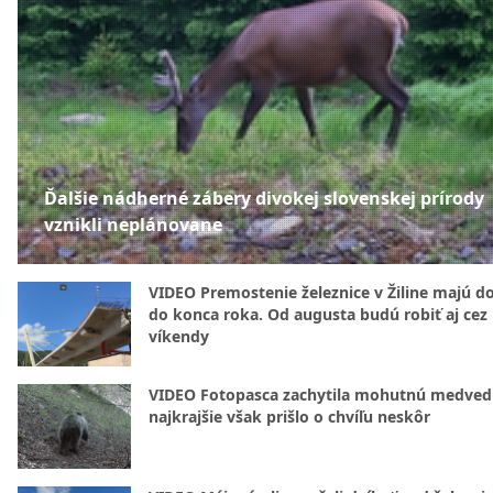
Ďalšie nádherné zábery divokej slovenskej prírody
vznikli neplánovane
VIDEO Premostenie železnice v Žiline majú d
do konca roka. Od augusta budú robiť aj cez
víkendy
VIDEO Fotopasca zachytila mohutnú medvedi
najkrajšie však prišlo o chvíľu neskôr