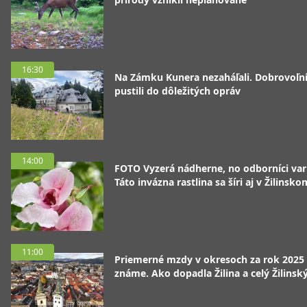
16:30
Na Zámku Kunera nezaháľali. Dobrovoľní
pustili do dôležitých opráv
14:00
FOTO Vyzerá nádherne, no odborníci var
Táto invázna rastlina sa šíri aj v Žilinsko
11:00
Priemerné mzdy v okresoch za rok 2025
známe. Ako dopadla Žilina a celý Žilinský