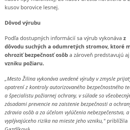
kusov borovice lesnej.
Dôvod výrubu
Podľa dostupných informácií sa výrub vykonáva
z
dôvodu suchých a odumretých stromov, ktoré 
ohroziť bezpečnosť osôb
a zároveň predstavujú a
vzniku požiaru.
„Mesto Žilina vykonáva uvedené výruby v zmysle prijat
opatrení z kontroly autorizovaného bezpečnostného t
a špecialistu požiarnej ochrany, v súlade so všeobecn
zásadami prevencie na zaistenie bezpečnosti a ochran
zdravia osôb a za účelom vylúčenia nebezpečenstva, a
vyplývajúceho rizika na mieste jeho vzniku,"
priblížila
Gazdíková.