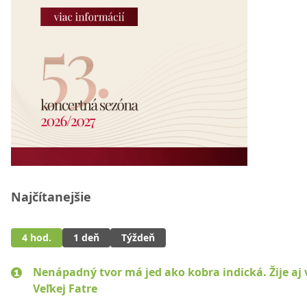
Najčítanejšie
4 hod.
1 deň
Týždeň
Nenápadný tvor má jed ako kobra indická. Žije aj 
Veľkej Fatre