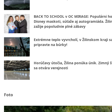
BACK TO SCHOOL v OC MIRAGE: Populárni hos
Disney maskoti, súťaže aj autogramiáda. Žili
zažije popoludnie plné zábavy
Extrémne teplo vyvrcholí, v Žilinskom kraji s
pripravte na búrky!
Horúčavy útočia, Žilina ponúka únik. Zimný 
sa otvára verejnosti
Foto