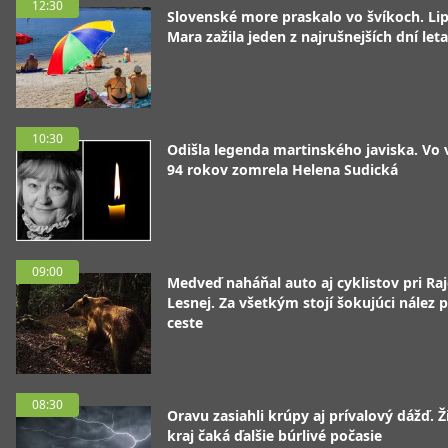
12:30
Slovenské more praskalo vo švíkoch. Li
Mara zažila jeden z najrušnejších dní leta
10:30
Odišla legenda martinského javiska. Vo
94 rokov zomrela Helena Sudická
09:00
Medveď naháňal auto aj cyklistov pri Raj
Lesnej. Za všetkým stojí šokujúci nález p
ceste
08:30
Oravu zasiahli krúpy aj prívalový dážď. Ž
kraj čaká ďalšie búrlivé počasie