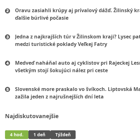
Oravu zasiahli krúpy aj prívalový dážď. Žilinský k
ďalšie búrlivé počasie
Jedna z najkrajších túr v Žilinskom kraji? Lysec pat
medzi turistické poklady Veľkej Fatry
Medveď naháňal auto aj cyklistov pri Rajeckej Les
všetkým stojí šokujúci nález pri ceste
Slovenské more praskalo vo švíkoch. Liptovská M
zažila jeden z najrušnejších dní leta
Najdiskutovanejšie
4 hod.
1 deň
Týždeň