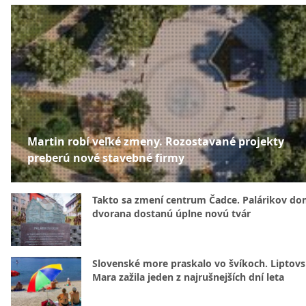
Martin robí veľké zmeny. Rozostavané projekty
preberú nové stavebné firmy
Takto sa zmení centrum Čadce. Palárikov do
dvorana dostanú úplne novú tvár
Slovenské more praskalo vo švíkoch. Liptov
Mara zažila jeden z najrušnejších dní leta