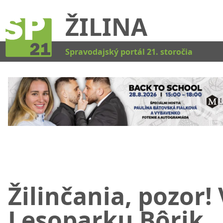
ŽILINA
Kat
Spravodajský portál 21. storočia
Žilinčania, pozor! 
Lesoparku Bôrik