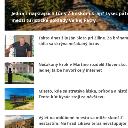
Jedna z najkrajších túr v Žilinskom kraji? Lysec patr
medzi turistické poklady Veľkej Fatry
Takto dnes žije Ján Slota pri Žiline. Za bránam
sídla sa skrýva nečakaný luxus
Nečakaný krok v Martine rozdelil Slovensko.
jednej farbe hovorí celý internet
Miesto, kde sa stretáva láska, príroda a histó
Tento kút Kysúc stojí za návštevu
Výlet na obľúbené miesto sa môže skončiť
nešťastím. Na hrad Likava teraz nevstupujte