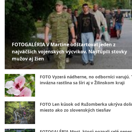
FOTOGALÉRIA V Martine odštartoval jeden z
najväčších vojenských výcvikov. Nastúpili stovky
mužov aj žien
FOTO Vyzerá nádherne, no odborníci varujú. 
invázna rastlina sa šíri aj v Žilinskom kraji
FOTO Len kúsok od Ružomberka ukrýva doli
miesto ako zo slovenských tiesňav
FOTOGALÉRIA Most, ktorý poznali celé gener