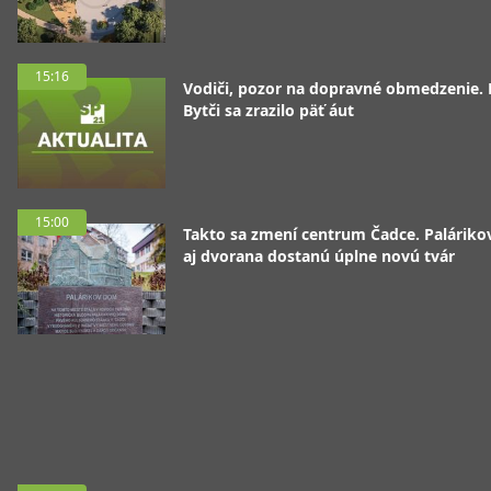
15:16
Vodiči, pozor na dopravné obmedzenie. 
Bytči sa zrazilo päť áut
15:00
Takto sa zmení centrum Čadce. Palárik
aj dvorana dostanú úplne novú tvár