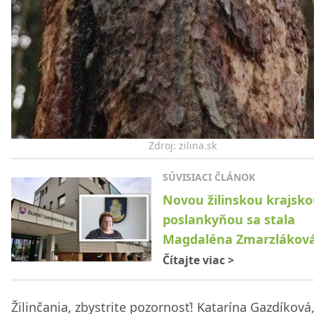
Zdroj: zilina.sk
SÚVISIACI ČLÁNOK
Novou žilinskou krajsk
poslankyňou sa stala
Magdaléna Zmarzlákov
Čítajte viac
>
Žilinčania, zbystrite pozornosť! Katarína Gazdíková,