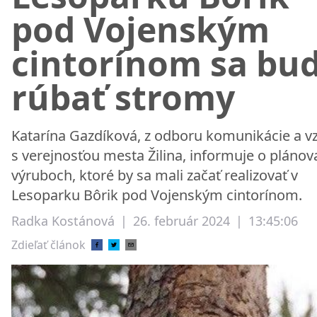
pod Vojenským
cintorínom sa bu
rúbať stromy
Katarína Gazdíková, z odboru komunikácie a v
s verejnosťou mesta Žilina, informuje o pláno
výruboch, ktoré by sa mali začať realizovať v
Lesoparku Bôrik pod Vojenským cintorínom.
Radka Kostánová
|
26. február 2024
|
13:45:06
Zdieľať článok