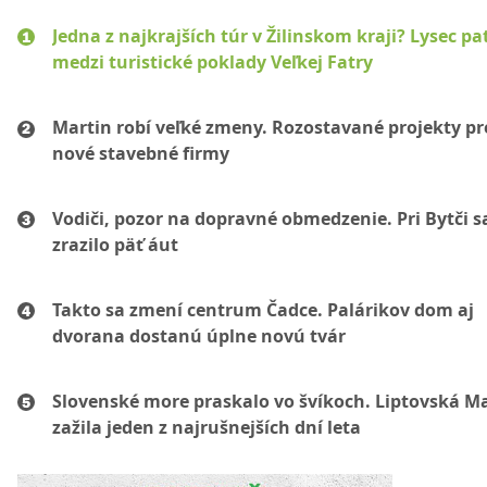
Jedna z najkrajších túr v Žilinskom kraji? Lysec pat
medzi turistické poklady Veľkej Fatry
Martin robí veľké zmeny. Rozostavané projekty p
nové stavebné firmy
Vodiči, pozor na dopravné obmedzenie. Pri Bytči s
zrazilo päť áut
Takto sa zmení centrum Čadce. Palárikov dom aj
dvorana dostanú úplne novú tvár
Slovenské more praskalo vo švíkoch. Liptovská M
zažila jeden z najrušnejších dní leta