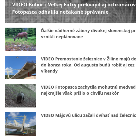
VIDEO Bobor z Veľkej Fatry prekvapil aj ochranárov
Fotopasca odhalila nečakané správanie
Ďalšie nádherné zábery divokej slovenskej pr
vznikli neplánovane
VIDEO Premostenie železnice v Žiline majú d
do konca roka. Od augusta budú robiť aj cez
víkendy
VIDEO Fotopasca zachytila mohutnú medvedi
najkrajšie však prišlo o chvíľu neskôr
VIDEO Májovú ulicu začali dvíhať nad železni