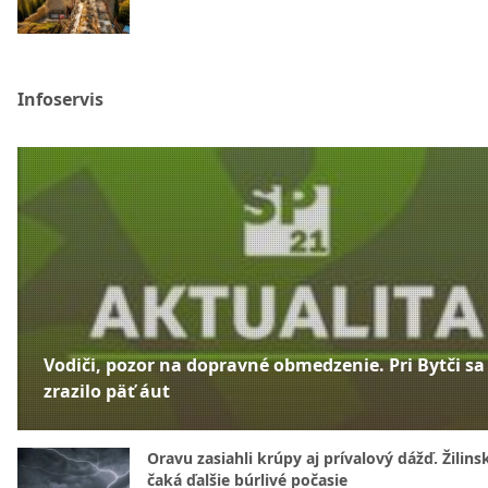
Infoservis
Vodiči, pozor na dopravné obmedzenie. Pri Bytči sa
zrazilo päť áut
Oravu zasiahli krúpy aj prívalový dážď. Žilins
čaká ďalšie búrlivé počasie