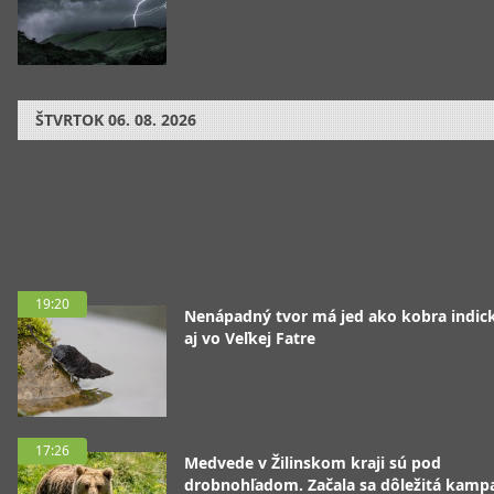
ŠTVRTOK
06. 08. 2026
19:20
Nenápadný tvor má jed ako kobra indická
aj vo Veľkej Fatre
17:26
Medvede v Žilinskom kraji sú pod
drobnohľadom. Začala sa dôležitá kamp