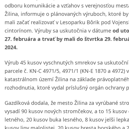
odboru komunikácie a vzťahov s verejnosťou mest
Žilina, informuje o plánovaných výruboch, ktoré by
mali začať realizovať v Lesoparku Bôrik pod Vojen
cintorínom. Výruby sa uskutočnia v dátume
od ut
27. februára a trvať by mali do štvrtka 29. febru
2024.
Výrub 45 kusov vyschnutých smrekov sa uskutoční
parcele č. KN-C 4971/5, 4971/1 (KN-E 1870 a 4972) v
katastrálnom území Žilina na základe právoplatné
rozhodnutia, ktoré vydal príslušný orgán ochrany p
Gazdíková dodala, že mesto Žilina za vyrúbané st
vysadí 90 kusov nových stromčekov, a to 15 kusov
letného, 20 kusov buka lesného, 8 kusov jelši lepka
kusov lipy malolistej, 20 kusov bresta horského a 