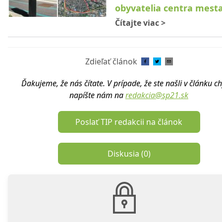
obyvatelia centra mest
Čítajte viac
>
Zdieľať článok
Ďakujeme, že nás čítate. V prípade, že ste našli v článku c
napíšte nám na
redakcia@sp21.sk
Poslať TIP redakcii na článok
Diskusia (
0
)