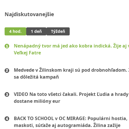
Najdiskutovanejšie
4 hod.
1 deň
Týždeň
Nenápadný tvor má jed ako kobra indická. Žije aj 
Veľkej Fatre
Medvede v Žilinskom kraji sú pod drobnohľadom. 
sa dôležitá kampaň
VIDEO Na toto všetci čakali. Projekt Ľudia a hrady
dostane milióny eur
BACK TO SCHOOL v OC MIRAGE: Populárni hostia,
maskoti, súťaže aj autogramiáda. Žilina zažije