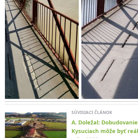
SÚVISIACI ČLÁNOK
A. Doležal: Dobudovanie
Kysuciach môže byť reá