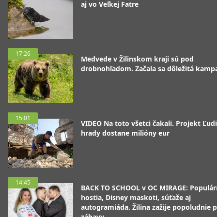
aj vo Veľkej Fatre
17:26
Medvede v Žilinskom kraji sú pod
drobnohľadom. Začala sa dôležitá kamp
15:01
VIDEO Na toto všetci čakali. Projekt Ľudi
hrady dostane milióny eur
14:45
BACK TO SCHOOL v OC MIRAGE: Populár
hostia, Disney maskoti, súťaže aj
autogramiáda. Žilina zažije popoludnie p
zábavy