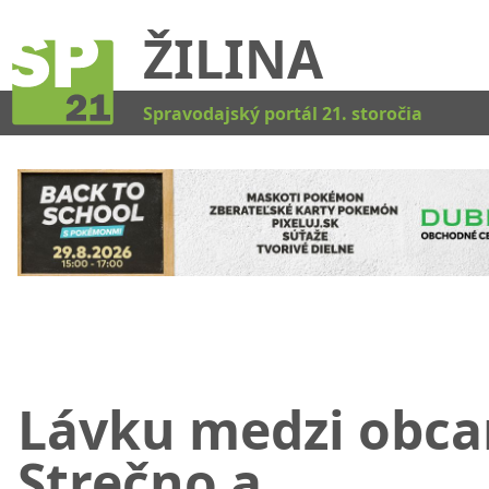
ŽILINA
Kat
Spravodajský portál 21. storočia
Lávku medzi obc
Strečno a