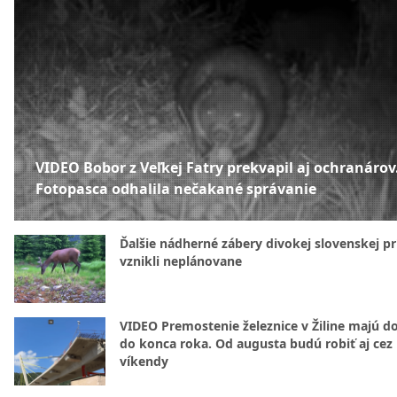
VIDEO Bobor z Veľkej Fatry prekvapil aj ochranárov
Fotopasca odhalila nečakané správanie
Ďalšie nádherné zábery divokej slovenskej pr
vznikli neplánovane
VIDEO Premostenie železnice v Žiline majú d
do konca roka. Od augusta budú robiť aj cez
víkendy