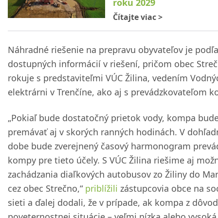
roku 2029
Čítajte viac
>
Náhradné riešenie na prepravu obyvateľov je podľ
dostupných informácií v riešení, pričom obec Stre
rokuje s predstaviteľmi VÚC Žilina, vedením Vodný
elektrárni v Trenčíne, ako aj s prevádzkovateľom 
„Pokiaľ bude dostatočný prietok vody, kompa bud
premávať aj v skorých ranných hodinách. V dohľad
dobe bude zverejnený časový harmonogram prevá
kompy pre tieto účely. S VÚC Žilina riešime aj mož
zachádzania diaľkových autobusov zo Žiliny do Mar
cez obec Strečno,“
priblížili
zástupcovia obce na soc
sieti a ďalej dodali, že v prípade, ak kompa z dôvo
poveternostnej situácie – veľmi nízka alebo vysoká