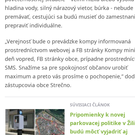
hladina vody, silný nárazový vietor, búrka - nebud
premávať, cestujúci sa budú musieť do zamestnan
prepraviť individuálne.
„Verejnosť bude o prevádzke kompy informovaná
prostredníctvom webovej a FB stránky Kompy min
deň vopred, FB stránky obce, prípadne prostrední
SMS. Snažíme sa pre spokojnosť občanov urobiť
maximum a preto vás prosíme o pochopenie,“ dod
zástupcovia obce Strečno.
SÚVISIACI ČLÁNOK
Pripomienky k novej
parkovacej politike v Žil
budú môcť vyjadriť aj