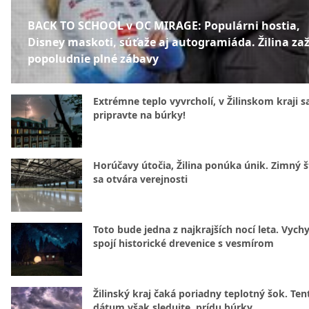
BACK TO SCHOOL v OC MIRAGE: Populárni hostia,
Disney maskoti, súťaže aj autogramiáda. Žilina zaž
popoludnie plné zábavy
Extrémne teplo vyvrcholí, v Žilinskom kraji s
pripravte na búrky!
Horúčavy útočia, Žilina ponúka únik. Zimný 
sa otvára verejnosti
Toto bude jedna z najkrajších nocí leta. Vych
spojí historické drevenice s vesmírom
Žilinský kraj čaká poriadny teplotný šok. Ten
dátum však sledujte, prídu búrky