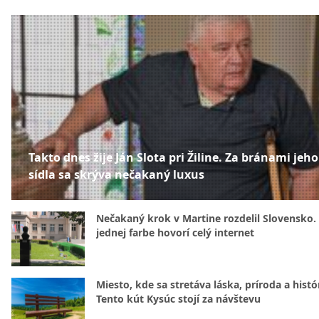
Takto dnes žije Ján Slota pri Žiline. Za bránami jeho
sídla sa skrýva nečakaný luxus
Nečakaný krok v Martine rozdelil Slovensko.
jednej farbe hovorí celý internet
Miesto, kde sa stretáva láska, príroda a histó
Tento kút Kysúc stojí za návštevu