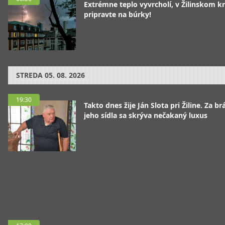
Extrémne teplo vyvrcholí, v Žilinskom kr
pripravte na búrky!
STREDA
05. 08. 2026
19:30
Takto dnes žije Ján Slota pri Žiline. Za b
jeho sídla sa skrýva nečakaný luxus