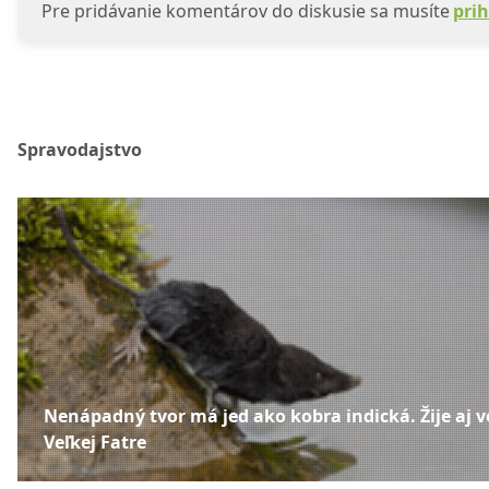
Pre pridávanie komentárov do diskusie sa musíte
prih
Spravodajstvo
Nenápadný tvor má jed ako kobra indická. Žije aj v
Veľkej Fatre