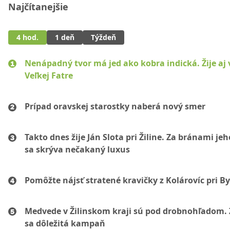
Najčítanejšie
4 hod.
1 deň
Týždeň
Nenápadný tvor má jed ako kobra indická. Žije aj 
Veľkej Fatre
Prípad oravskej starostky naberá nový smer
Takto dnes žije Ján Slota pri Žiline. Za bránami jeh
sa skrýva nečakaný luxus
Pomôžte nájsť stratené kravičky z Kolárovíc pri By
Medvede v Žilinskom kraji sú pod drobnohľadom. 
sa dôležitá kampaň