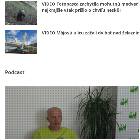
VIDEO Fotopasca zachytila mohutnú medvedi
najkrajšie však prišlo o chvíľu neskôr
VIDEO Májovú ulicu začali dvíhať nad železni
Podcast