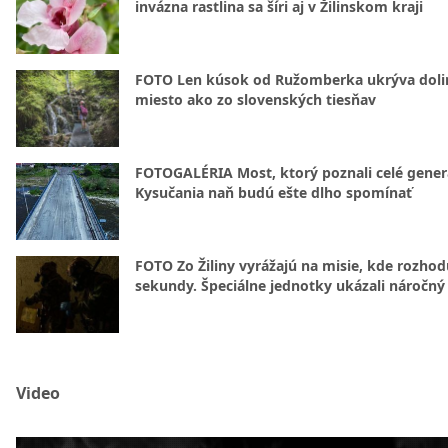
invázna rastlina sa šíri aj v Žilinskom kraji
FOTO Len kúsok od Ružomberka ukrýva doli
miesto ako zo slovenských tiesňav
FOTOGALÉRIA Most, ktorý poznali celé gener
Kysučania naň budú ešte dlho spomínať
FOTO Zo Žiliny vyrážajú na misie, kde rozhod
sekundy. Špeciálne jednotky ukázali náročný
Video