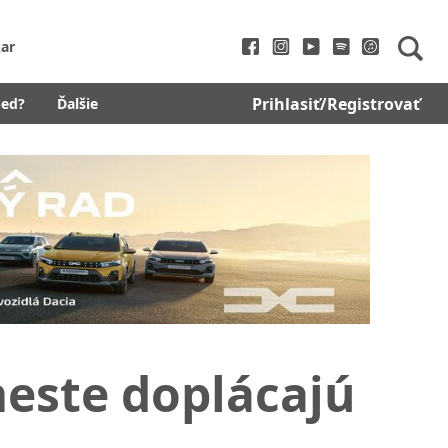
ar
Prihlasiť/Registrovať
bed?
Ďalšie
este doplácajú