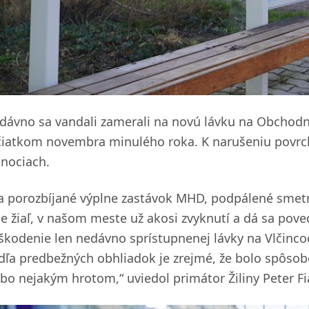
dávno sa vandali zamerali na novú lávku na Obchodnej 
čiatkom novembra minulého roka. K narušeniu povrc
anociach.
a porozbíjané výplne zastávok MHD, podpálené smet
e žiaľ, v našom meste už akosi zvyknutí a dá sa pove
škodenie len nedávno sprístupnenej lávky na Vlčinco
dľa predbežných obhliadok je zrejmé, že bolo spôs
ebo nejakým hrotom,“ uviedol primátor Žiliny Peter F