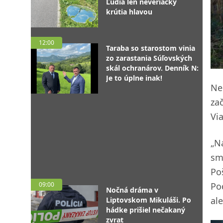
Ľudia len neveriacky
krútia hlavou
12:00
Taraba so starostom vinia
zo zarastania Súľovských
skál ochranárov. Denník N:
Je to úplne inak!
Ne
za
Vi
„N
sm
Po
09:00
Po
Nočná dráma v
al
Liptovskom Mikuláši. Po
hádke prišiel nečakaný
zvrat