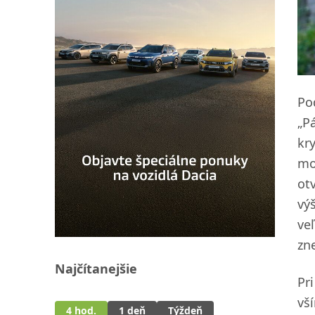
Po
„P
kr
mo
ot
vý
ve
zn
Najčítanejšie
Pr
vš
4 hod.
1 deň
Týždeň