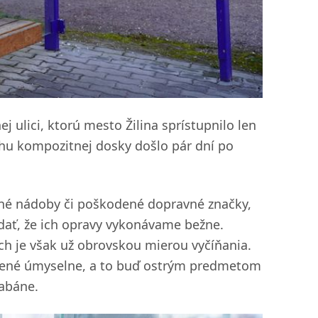
ulici, ktorú mesto Žilina sprístupnilo len
hu kompozitnej dosky došlo pár dní po
né nádoby či poškodené dopravné značky,
dať, že ich opravy vykonávame bežne.
ch je však už obrovskou mierou vyčíňania.
obené úmyselne, a to buď ostrým predmetom
iabáne.