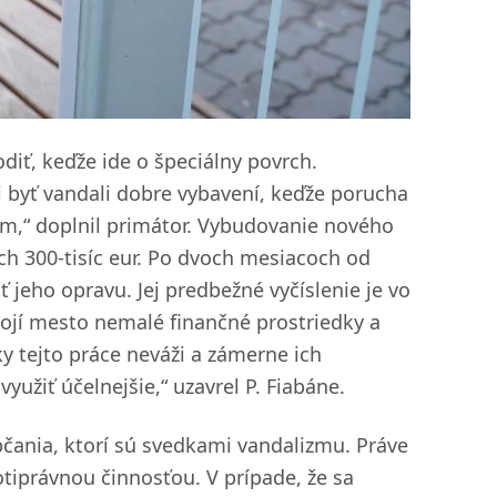
diť, keďže ide o špeciálny povrch.
i byť vandali dobre vybavení, keďže porucha
,“ doplnil primátor. Vybudovanie nového
ch 300-tisíc eur. Po dvoch mesiacoch od
 jeho opravu. Jej predbežné vyčíslenie je vo
tojí mesto nemalé finančné prostriedky a
ky tejto práce neváži a zámerne ich
užiť účelnejšie,“ uzavrel P. Fiabáne.
čania, ktorí sú svedkami vandalizmu. Práve
tiprávnou činnosťou. V prípade, že sa