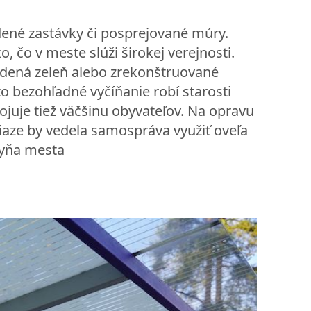
ené zastávky či posprejované múry.
, čo v meste slúži širokej verejnosti.
adená zeleň alebo zrekonštruované
o bezohľadné vyčíňanie robí starosti
uje tiež väčšinu obyvateľov. Na opravu
iaze by vedela samospráva využiť oveľa
kyňa mesta