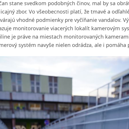
čan stane svedkom podobných činov, mal by sa obrátiť
licajný zbor. Vo všeobecnosti platí, že tmavé a odľahl
tvárajú vhodné podmienky pre vyčíňanie vandalov. V
azuje monitorovanie viacerých lokalít kamerovým sy
Žiline je práve na miestach monitorovaných kamerami n
merový systém navyše nielen odrádza, ale i pomáha pr