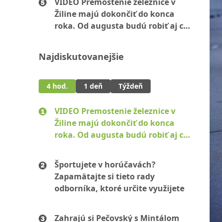
VIDEO Premostenie železnice v
Žiline majú dokončiť do konca
roka. Od augusta budú robiť aj cez
víkendy
Najdiskutovanejšie
4 hod.
1 deň
Týždeň
VIDEO Premostenie železnice v
Žiline majú dokončiť do konca
roka. Od augusta budú robiť aj cez
víkendy
Športujete v horúčavách?
Zapamätajte si tieto rady
odborníka, ktoré určite využijete
Zahrajú si Pečovský s Mintálom