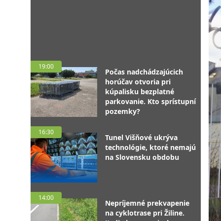
19:00
Počas nadchádzajúcich
horúčav otvoria pri
kúpalisku bezplatné
parkovanie. Kto sprístupní
pozemky?
16:30
Tunel Višňové ukrýva
technológie, ktoré nemajú
na Slovensku obdobu
14:00
Nepríjemné prekvapenie
na cyklotrase pri Žiline.