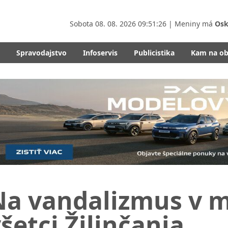
Sobota
08. 08. 2026 09:51:28
| Meniny má
Osk
Spravodajstvo
Infoservis
Publicistika
Kam na o
Na vandalizmus v m
šetci Žilinčania