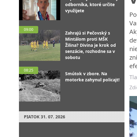
odborníka, ktoré určite
využijete
Po
Va
09:00
Ak
Zahrajú si Pečovský s
Mintálom proti MŠK
de
Žilina? Divina je krok od
ni
senzácie, rozhodne sa v
zn
sobotu
ef
08:25
Smútok v zbore. Na
Tl
motorke zahynul policajt!
Zdi
PIATOK
31. 07. 2026