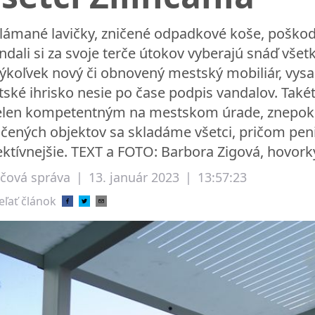
lámané lavičky, zničené odpadkové koše, poškod
ndali si za svoje terče útokov vyberajú snáď všetko
ýkoľvek nový či obnovený mestský mobiliár, vys
tské ihrisko nesie po čase podpis vandalov. Takét
elen kompetentným na mestskom úrade, znepokoj
ičených objektov sa skladáme všetci, pričom pen
ektívnejšie. TEXT a FOTO: Barbora Zigová, hovor
ačová správa
|
13. január 2023
|
13:57:23
eľať článok