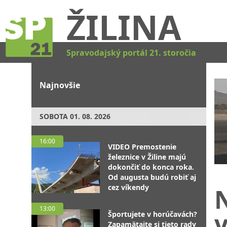
ŽILINA
Spravodajský portál 21. storočia
Najnovšie
SOBOTA
01. 08. 2026
16:00
VIDEO Premostenie
železnice v Žiline majú
dokončiť do konca roka.
Od augusta budú robiť aj
cez víkendy
13:00
v
Športujete v horúčavách?
Zapamätajte si tieto rady