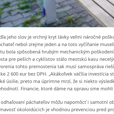
dľa jeho slov je vrchný kryt lávky veľmi náročné poško
áchateľ nebol zrejme jeden a na toto vyčíňanie musel
ytu bola spôsobená hrubým mechanickým poškodením
sta pre peších a cyklistov stálo mestskú kasu necelý
vorenia tohto premostenia tak musí samospráva riešiť
ške 2 600 eur bez DPH. „Akákoľvek väčšia investícia s
ľké úsilie, preto ma úprimne mrzí, že si niekto výsled
ehodnotí. Financie, ktoré dáme na opravu sme mohli vy
i odhaľovaní páchateľov môžu napomôcť i samotní ob
ímavosť okoloidúcich je vhodnou prevenciou pred pro