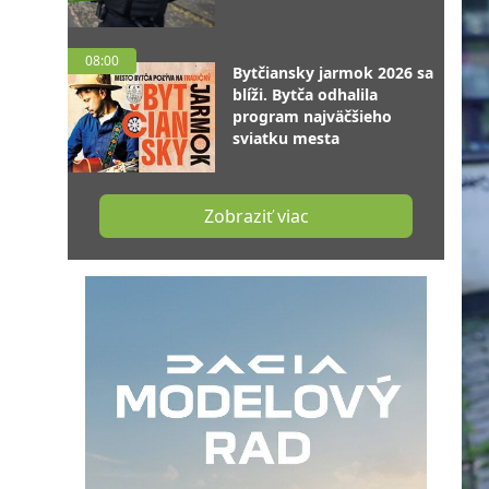
08:00
Bytčiansky jarmok 2026 sa
blíži. Bytča odhalila
program najväčšieho
sviatku mesta
Zobraziť viac