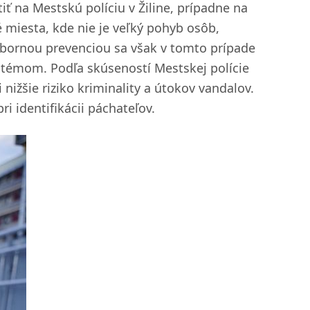
 na Mestskú políciu v Žiline, prípadne na
é miesta, kde nie je veľký pohyb osôb,
ýbornou prevenciou sa však v tomto prípade
stémom. Podľa skúseností Mestskej polície
ižšie riziko kriminality a útokov vandalov.
i identifikácii páchateľov.