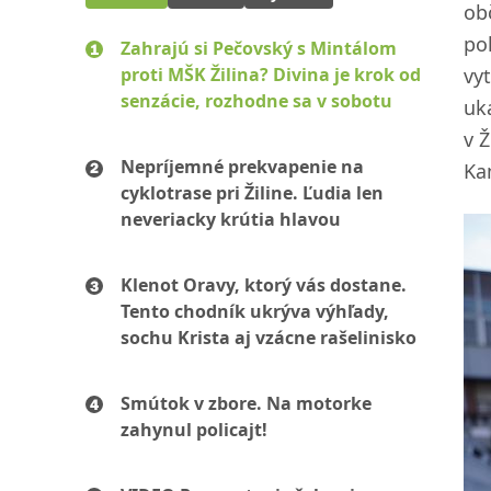
ob
po
Zahrajú si Pečovský s Mintálom
vy
proti MŠK Žilina? Divina je krok od
senzácie, rozhodne sa v sobotu
uk
v 
Nepríjemné prekvapenie na
Ka
cyklotrase pri Žiline. Ľudia len
neveriacky krútia hlavou
Klenot Oravy, ktorý vás dostane.
Tento chodník ukrýva výhľady,
sochu Krista aj vzácne rašelinisko
Smútok v zbore. Na motorke
zahynul policajt!