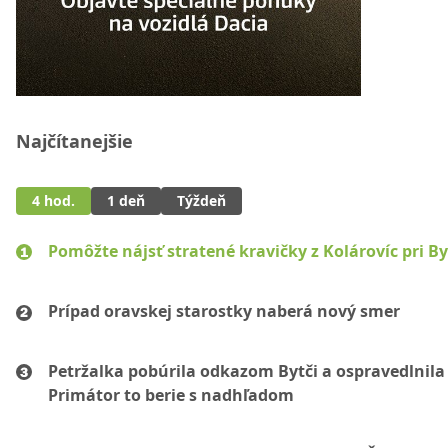
Najčítanejšie
4 hod.
1 deň
Týždeň
Pomôžte nájsť stratené kravičky z Kolárovíc pri By
Prípad oravskej starostky naberá nový smer
Petržalka pobúrila odkazom Bytči a ospravedlnila 
Primátor to berie s nadhľadom