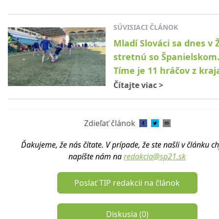
SÚVISIACI ČLÁNOK
Mladí Slováci sa dnes v Ž
stretnú so Španielskom.
Tíme je 11 hráčov z kraj
Čítajte viac
>
Zdieľať článok
Ďakujeme, že nás čítate. V prípade, že ste našli v článku c
napíšte nám na
redakcia@sp21.sk
Poslať TIP redakcii na článok
Diskusia (
0
)