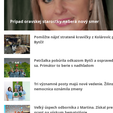
Prípad oravskej starostky naberá nový smer
Pomôžte nájsť stratené kravičky z Kolárovíc 
Bytči!
Petržalka pobúrila odkazom Bytči a ospraved
sa. Primátor to berie s nadhľadom
Tri významné posty majú nové vedenie. Žilin
nemocnica oznámila zmeny
Veľký úspech odborníka z Martina. Získal pre
grant na výskum hematológie