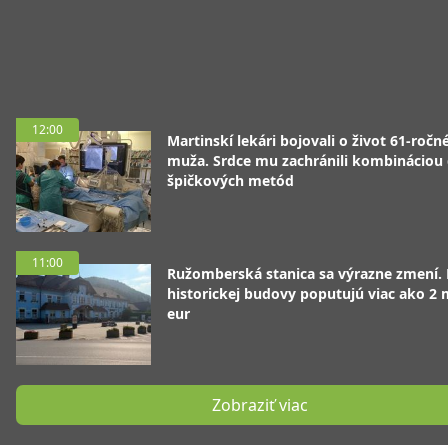
12:00
Martinskí lekári bojovali o život 61-ročn
muža. Srdce mu zachránili kombináciou
špičkových metód
11:00
Ružomberská stanica sa výrazne zmení.
historickej budovy poputujú viac ako 2 
eur
Zobraziť viac