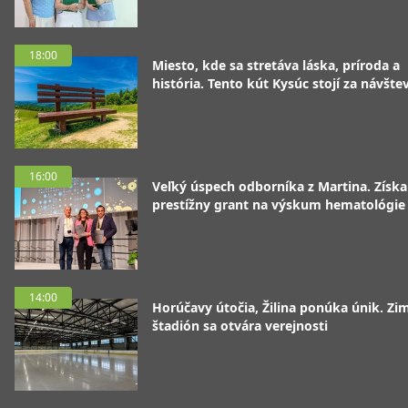
18:00
Miesto, kde sa stretáva láska, príroda a
história. Tento kút Kysúc stojí za návšte
16:00
Veľký úspech odborníka z Martina. Získa
prestížny grant na výskum hematológie
14:00
Horúčavy útočia, Žilina ponúka únik. Zi
štadión sa otvára verejnosti