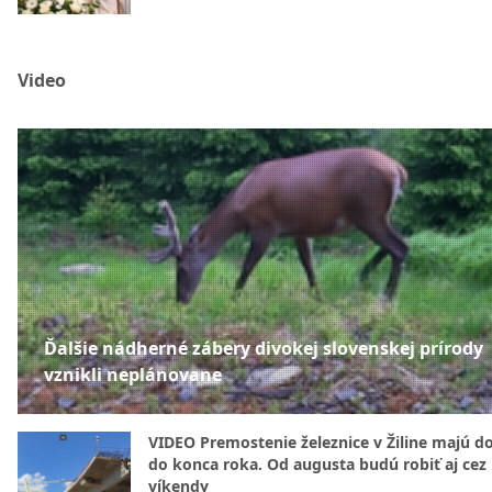
Video
Ďalšie nádherné zábery divokej slovenskej prírody
vznikli neplánovane
VIDEO Premostenie železnice v Žiline majú d
do konca roka. Od augusta budú robiť aj cez
víkendy