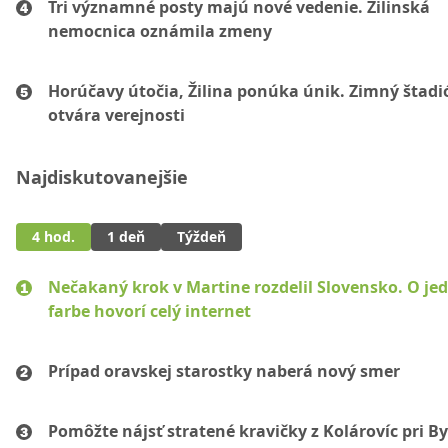
Tri významné posty majú nové vedenie. Žilinská
nemocnica oznámila zmeny
Horúčavy útočia, Žilina ponúka únik. Zimný štadi
otvára verejnosti
Najdiskutovanejšie
4 hod.
1 deň
Týždeň
Nečakaný krok v Martine rozdelil Slovensko. O je
farbe hovorí celý internet
Prípad oravskej starostky naberá nový smer
Pomôžte nájsť stratené kravičky z Kolárovíc pri By