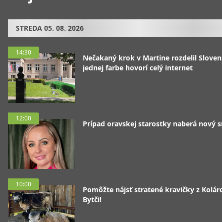
STREDA
05. 08. 2026
14:30
Nečakaný krok v Martine rozdelil Sloven
jednej farbe hovorí celý internet
12:00
Prípad oravskej starostky naberá nový 
10:00
Pomôžte nájsť stratené kravičky z Koláro
Bytči!