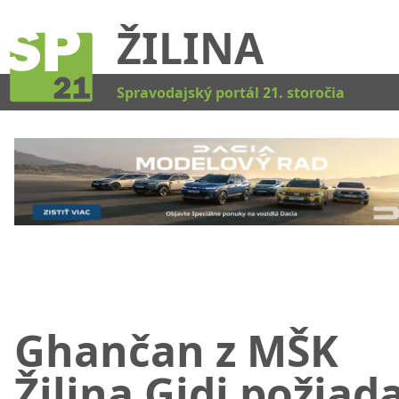
ŽILINA
Kat
Spravodajský portál 21. storočia
Ghančan z MŠK
Žilina Gidi požiada