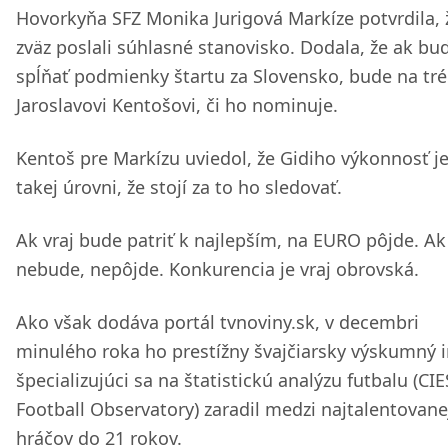
Hovorkyňa SFZ Monika Jurigová Markíze potvrdila, 
zväz poslali súhlasné stanovisko. Dodala, že ak bu
spĺňať podmienky štartu za Slovensko, bude na tré
Jaroslavovi Kentošovi, či ho nominuje.
Kentoš pre Markízu uviedol, že Gidiho výkonnosť j
takej úrovni, že stojí za to ho sledovať.
Ak vraj bude patriť k najlepším, na EURO pôjde. Ak
nebude, nepôjde. Konkurencia je vraj obrovská.
Ako však dodáva portál tvnoviny.sk, v decembri
minulého roka ho prestížny švajčiarsky výskumný i
špecializujúci sa na štatistickú analýzu futbalu (CIE
Football Observatory) zaradil medzi najtalentovane
hráčov do 21 rokov.