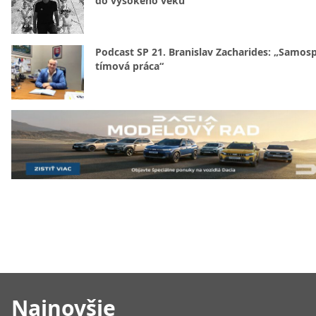
do vysokého veku
Podcast SP 21. Branislav Zacharides: „Samosp
tímová práca“
Najnovšie