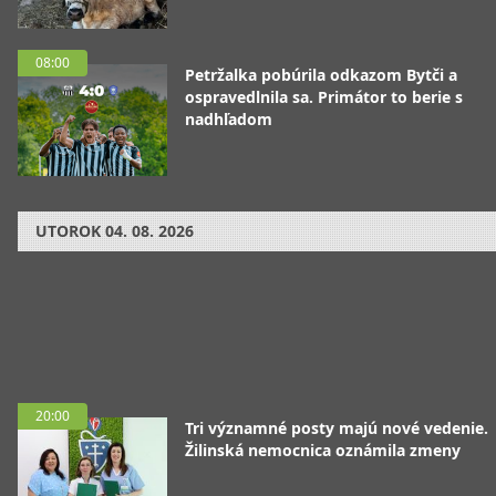
08:00
Petržalka pobúrila odkazom Bytči a
ospravedlnila sa. Primátor to berie s
nadhľadom
UTOROK
04. 08. 2026
20:00
Tri významné posty majú nové vedenie.
Žilinská nemocnica oznámila zmeny