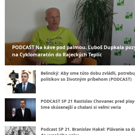
PODCAST Na káve pod palmou. Ľuboš Dupkala poz
na Cyklomaratón do Rajeckých Teplíc
Belinský: Aby sme túto dobu zvládli, potreb
politikov so životným príbehom (PODCAST)
PODCAST SP 21 Rastislav Chovanec pred play-
Sme skúsenejší a chalani si veľmi veria
Podcast SP 21. Branislav Hakel: Plávanie sa d