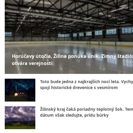
Horúčavy útočia, Žilina ponúka únik. Zimný štadió
otvára verejnosti
Toto bude jedna z najkrajších nocí leta. Vych
spojí historické drevenice s vesmírom
Žilinský kraj čaká poriadny teplotný šok. Ten
dátum však sledujte, prídu búrky