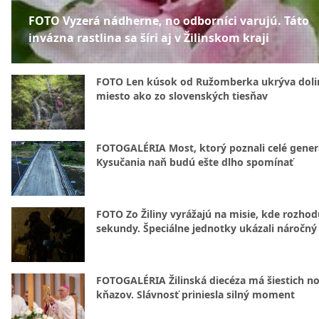
FOTO Vyzerá nádherne, no odborníci varujú. Táto
invázna rastlina sa šíri aj v Žilinskom kraji
FOTO Len kúsok od Ružomberka ukrýva doli
miesto ako zo slovenských tiesňav
FOTOGALÉRIA Most, ktorý poznali celé gener
Kysučania naň budú ešte dlho spomínať
FOTO Zo Žiliny vyrážajú na misie, kde rozhod
sekundy. Špeciálne jednotky ukázali náročný
FOTOGALÉRIA Žilinská diecéza má šiestich n
kňazov. Slávnosť priniesla silný moment