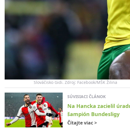
Slováčisko Gidi. Zdroj: Facebook/MŠK Žilina
SÚVISIACI ČLÁNOK
Na Hancka zacielil úrad
šampión Bundesligy
Čítajte viac
>