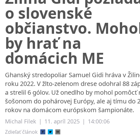
o slovenské
občianstvo. Moho
by hrať na
domácich ME
Ghanský stredopoliar Samuel Gidi hráva v Žili
roku 2022. V žlto-zelenom drese odohral 88 zá
a strelil 6 gólov. Už onedlho by mohol pomôcť 
šošonom do pohárovej Európy, ale aj tímu do 
rokov na domácom európskom šampionáte.
Michal Filek
|
11. apríl 2025
|
14:00:06
Zdieľať článok