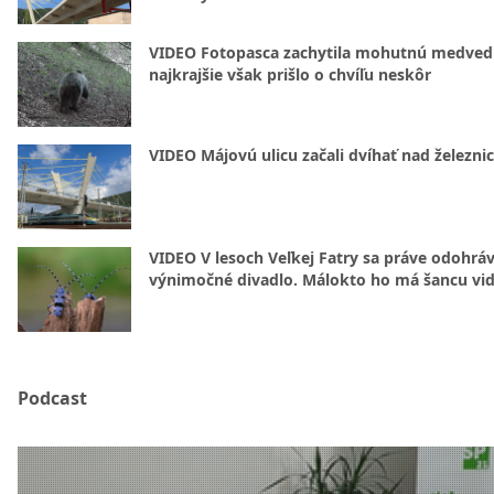
VIDEO Fotopasca zachytila mohutnú medvedi
najkrajšie však prišlo o chvíľu neskôr
VIDEO Májovú ulicu začali dvíhať nad železni
VIDEO V lesoch Veľkej Fatry sa práve odohrá
výnimočné divadlo. Málokto ho má šancu vid
Podcast