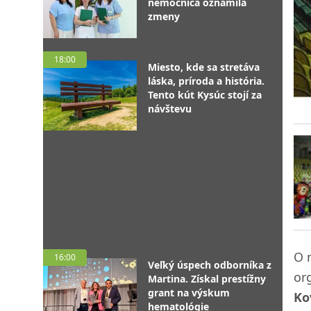
nemocnica oznámila
zmeny
18:00
Miesto, kde sa stretáva
láska, príroda a história.
Tento kút Kysúc stojí za
návštevu
O 
16:00
Veľký úspech odborníka z
or
Martina. Získal prestížny
grant na výskum
Ko
hematológie