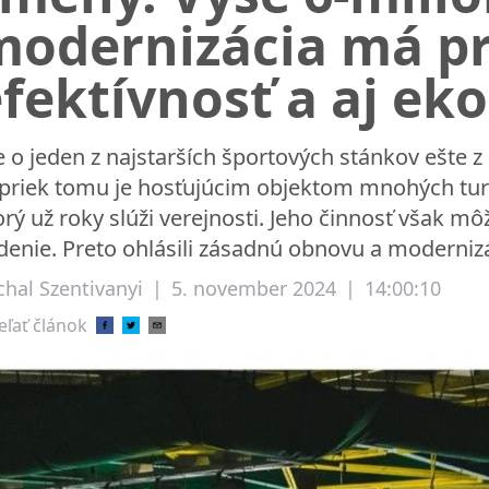
modernizácia má pr
fektívnosť a aj ek
e o jeden z najstarších športových stánkov ešte 
priek tomu je hosťujúcim objektom mnohých turna
orý už roky slúži verejnosti. Jeho činnosť však mô
denie. Preto ohlásili zásadnú obnovu a moderniz
chal Szentivanyi
|
5. november 2024
|
14:00:10
eľať článok