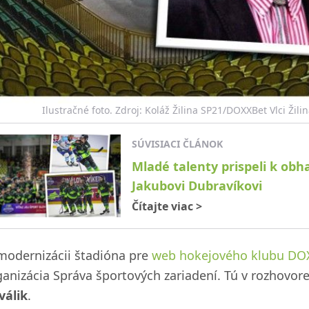
Ilustračné foto. Zdroj: Koláž Žilina SP21/DOXXBet Vlci Žili
SÚVISIACI ČLÁNOK
Mladé talenty prispeli k obha
Jakubovi Dubravíkovi
Čítajte viac
>
modernizácii štadióna pre
web hokejového klubu DOXX
ganizácia Správa športových zariadení. Tú v rozhovore
válik
.