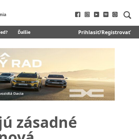
nia
Prihlasiť/Registrovať
bed?
Ďalšie
jú zásadné
ónová