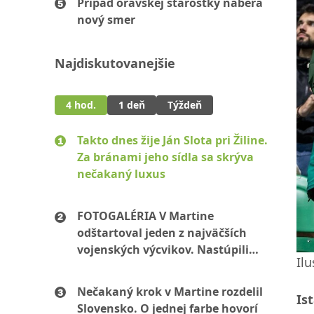
Prípad oravskej starostky naberá
nový smer
Najdiskutovanejšie
4 hod.
1 deň
Týždeň
Takto dnes žije Ján Slota pri Žiline.
Za bránami jeho sídla sa skrýva
nečakaný luxus
FOTOGALÉRIA V Martine
odštartoval jeden z najväčších
vojenských výcvikov. Nastúpili
Ilu
stovky mužov aj žien
Nečakaný krok v Martine rozdelil
Is
Slovensko. O jednej farbe hovorí