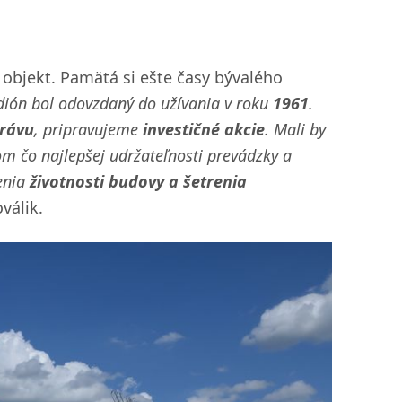
 objekt. Pamätá si ešte časy bývalého
dión bol odovzdaný do užívania v roku
1961
.
právu
, pripravujeme
investičné akcie
. Mali by
ľom čo najlepšej udržateľnosti prevádzky a
enia
životnosti budovy a šetrenia
válik.