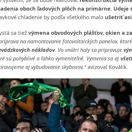
ladenia oboch ľadových plôch na primárne
.
Udeje s
avkové chladenie by podľa všetkého malo
ušetriť as
ystá sa tiež
výmena obvodových plášťov, okien a za
príprava na namontovanie fotovoltaických panelov, ktoré
evádzkových nákladov
. Vo vnútri haly sa pripravuje
vým
ré sú pohyblivé a ľahko vymeniteľné. Vymenia sa aj
všet
ipravujeme aj vybudovanie skyboxov,"
avizoval Koválik.