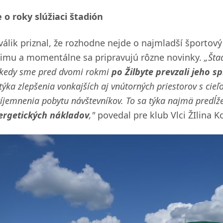
e o roky slúžiaci štadión
válik priznal, že rozhodne nejde o najmladší športový
žimu a momentálne sa pripravujú rôzne novinky.
„Šta
kedy sme pred dvomi rokmi
po Žilbyte prevzali jeho s
týka zlepšenia vonkajších aj vnútorných priestorov s cie
íjemnenia pobytu návštevníkov. To sa týka najmä predĺž
ergetických nákladov
,"
povedal pre klub Vlci ŽIlina Ko