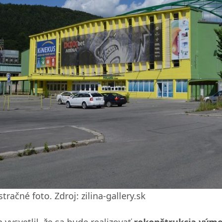
stračné foto. Zdroj: zilina-gallery.sk
 vysvetlil, že sa bude realizovať
rekonštrukcia výme