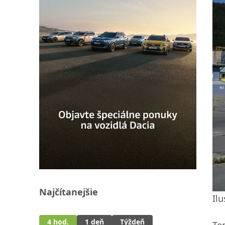
Najčítanejšie
Ilu
4 hod.
1 deň
Týždeň
Ten