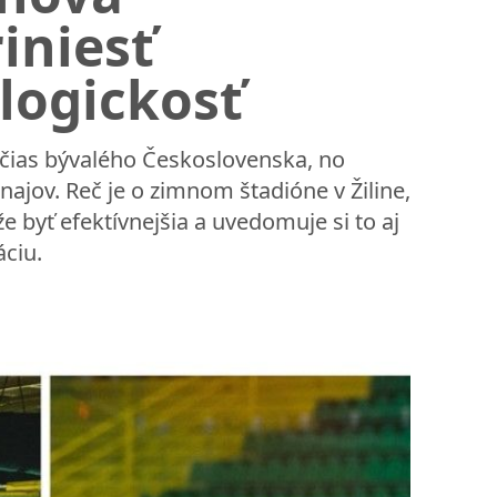
iniesť
ologickosť
z čias bývalého Československa, no
jov. Reč je o zimnom štadióne v Žiline,
že byť efektívnejšia a uvedomuje si to aj
áciu.