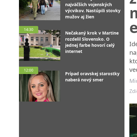
najväčších vojenských
výcvikov. Nastúpili stovky
mužov aj žien
e
14:30
Nečakaný krok v Martine
rozdelil Slovensko. O
Id
jednej farbe hovorí celý
internet
na
kt
ve
12:00
Prípad oravskej starostky
naberá nový smer
Mi
Zdi