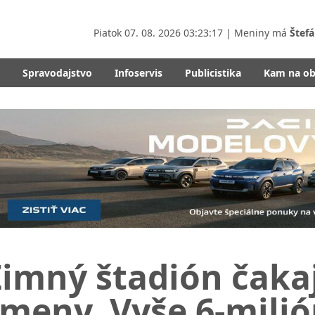
Piatok
07. 08. 2026 03:23:19
| Meniny má
Štefá
Spravodajstvo
Infoservis
Publicistika
Kam na o
Zimný štadión čaka
zmeny. Vyše 6-mili