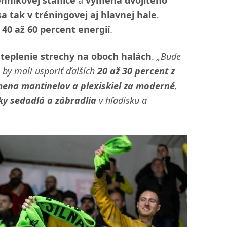
a tak v tréningovej aj hlavnej hale
.
i 40 až 60 percent energií
.
teplenie strechy na oboch halách
.
„Bude
 by mali usporiť ďalších
20 až 30 percent z
ena mantinelov a plexiskiel za moderné
,
ky sedadlá a zábradlia
v hľadisku a