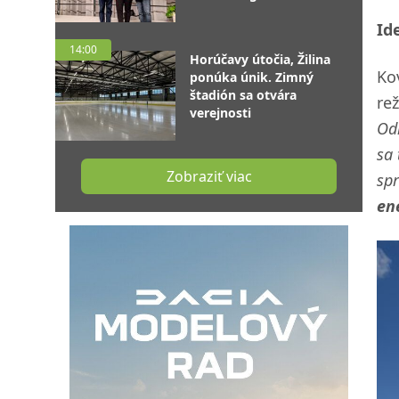
Id
14:00
Horúčavy útočia, Žilina
Ko
ponúka únik. Zimný
štadión sa otvára
re
verejnosti
Od
sa 
Zobraziť viac
spr
en