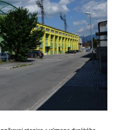
nníkovej stanice
a
výmena dvojitého