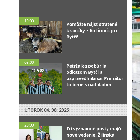
10:00
Pomôžte nájsť stratené
kravičky z Kolárovíc pri
Bytči!
08:00
Petržalka pobúrila
odkazom Bytči a
ospravedlnila sa. Primátor
to berie s nadhľadom
UTOROK
04. 08. 2026
20:00
Tri významné posty majú
nové vedenie. Žilinská