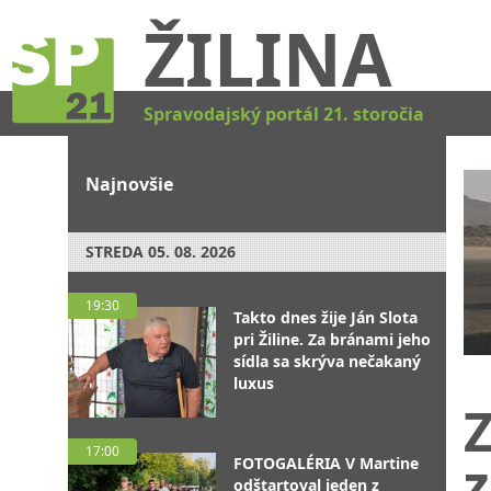
ŽILINA
Spravodajský portál 21. storočia
Najnovšie
STREDA
05. 08. 2026
19:30
Takto dnes žije Ján Slota
pri Žiline. Za bránami jeho
sídla sa skrýva nečakaný
luxus
17:00
FOTOGALÉRIA V Martine
odštartoval jeden z