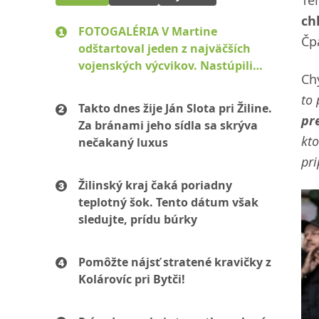
ch
FOTOGALÉRIA V Martine
Čp
odštartoval jeden z najväčších
vojenských výcvikov. Nastúpili
Ch
stovky mužov aj žien
to 
Takto dnes žije Ján Slota pri Žiline.
pr
Za bránami jeho sídla sa skrýva
kto
nečakaný luxus
pr
Žilinský kraj čaká poriadny
teplotný šok. Tento dátum však
sledujte, prídu búrky
Pomôžte nájsť stratené kravičky z
Kolárovíc pri Bytči!