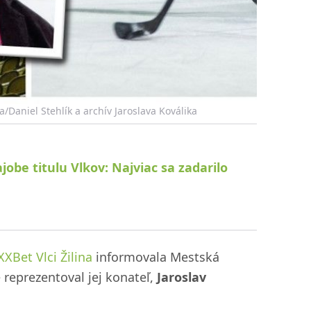
na/Daniel Stehlík a archív Jaroslava Koválika
jobe titulu Vlkov: Najviac sa zadarilo
Bet Vlci Žilina
informovala Mestská
 reprezentoval jej konateľ,
Jaroslav