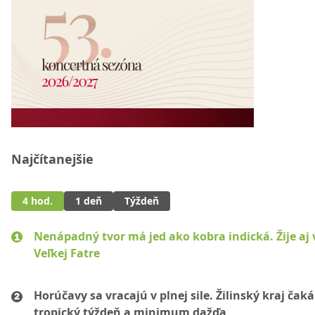
Najčítanejšie
4 hod.
1 deň
Týždeň
Nenápadný tvor má jed ako kobra indická. Žije aj 
Veľkej Fatre
Horúčavy sa vracajú v plnej sile. Žilinský kraj čaká
tropický týždeň a minimum dažďa