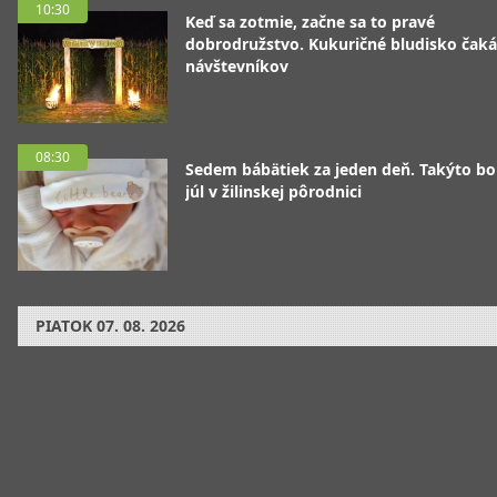
10:30
Keď sa zotmie, začne sa to pravé
dobrodružstvo. Kukuričné bludisko čaká
návštevníkov
08:30
Sedem bábätiek za jeden deň. Takýto bo
júl v žilinskej pôrodnici
PIATOK
07. 08. 2026