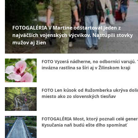
FOTOGALÉRIA V Martine odštartoval jeden z
najväčších vojenských výcvikov. Nastúpili stovky
mužov aj žien
FOTO Vyzerá nádherne, no odborníci varujú. 
invázna rastlina sa šíri aj v Žilinskom kraji
FOTO Len kúsok od Ružomberka ukrýva doli
miesto ako zo slovenských tiesňav
FOTOGALÉRIA Most, ktorý poznali celé gener
Kysučania naň budú ešte dlho spomínať