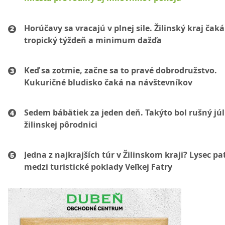
Horúčavy sa vracajú v plnej sile. Žilinský kraj čaká
tropický týždeň a minimum dažďa
Keď sa zotmie, začne sa to pravé dobrodružstvo.
Kukuričné bludisko čaká na návštevníkov
Sedem bábätiek za jeden deň. Takýto bol rušný júl
žilinskej pôrodnici
Jedna z najkrajších túr v Žilinskom kraji? Lysec pat
medzi turistické poklady Veľkej Fatry