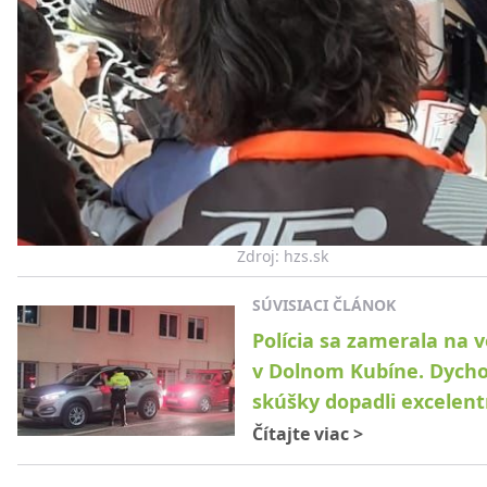
Zdroj: hzs.sk
SÚVISIACI ČLÁNOK
Polícia sa zamerala na 
v Dolnom Kubíne. Dych
skúšky dopadli excelen
Čítajte viac
>