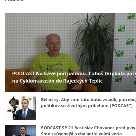
PODCAST Na káve pod palmou. Ľuboš Dupkala poz
na Cyklomaratón do Rajeckých Teplíc
Belinský: Aby sme túto dobu zvládli, potreb
politikov so životným príbehom (PODCAST)
PODCAST SP 21 Rastislav Chovanec pred play-
Sme skúsenejší a chalani si veľmi veria