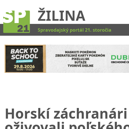
ŽILINA
Kat
Spravodajský portál 21. storočia
Horskí záchranári
oživovali poľskéh