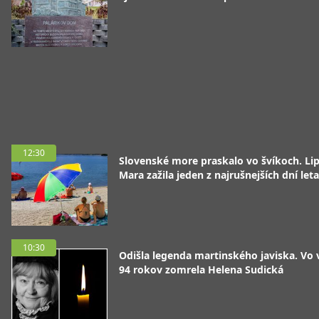
12:30
Slovenské more praskalo vo švíkoch. Li
Mara zažila jeden z najrušnejších dní leta
10:30
Odišla legenda martinského javiska. Vo
94 rokov zomrela Helena Sudická