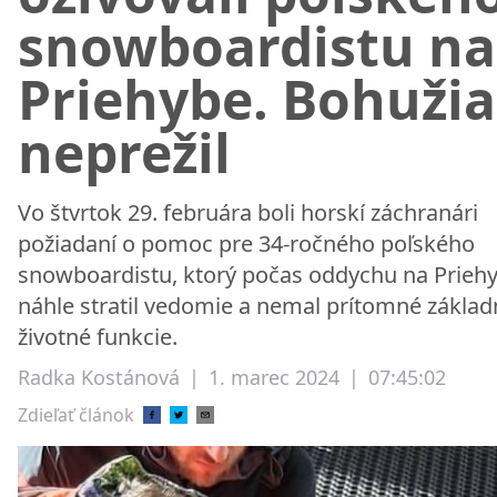
snowboardistu na
Priehybe. Bohužia
neprežil
Vo štvrtok 29. februára boli horskí záchranári
požiadaní o pomoc pre 34-ročného poľského
snowboardistu, ktorý počas oddychu na Prieh
náhle stratil vedomie a nemal prítomné základ
životné funkcie.
Radka Kostánová
|
1. marec 2024
|
07:45:02
Zdieľať článok