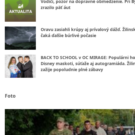
Vodiči, pozor na dopravné obmedzenie. Pri By
zrazilo päť áut
Oravu zasiahli krúpy aj prívalový dážď. Žilins
čaká ďalšie búrlivé počasie
BACK TO SCHOOL v OC MIRAGE: Populárni hos
Disney maskoti, súťaže aj autogramiáda. Žili
zažije popoludnie plné zábavy
Foto