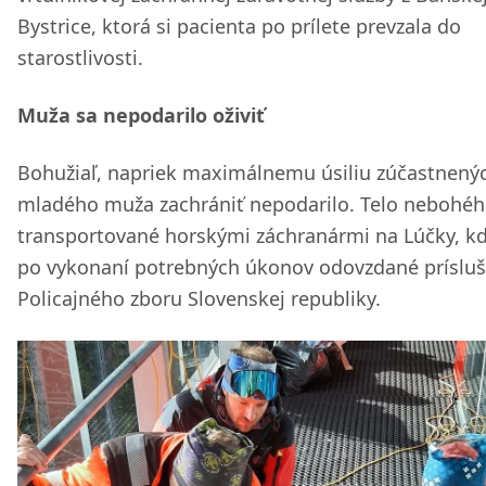
Bystrice, ktorá si pacienta po prílete prevzala do
starostlivosti.
Muža sa nepodarilo oživiť
Bohužiaľ, napriek maximálnemu úsiliu zúčastnenýc
mladého muža zachrániť nepodarilo. Telo nebohéh
transportované horskými záchranármi na Lúčky, k
po vykonaní potrebných úkonov odovzdané príslu
Policajného zboru Slovenskej republiky.