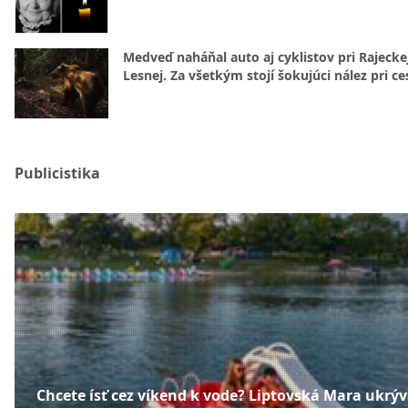
Medveď naháňal auto aj cyklistov pri Rajecke
Lesnej. Za všetkým stojí šokujúci nález pri ce
Publicistika
Chcete ísť cez víkend k vode? Liptovská Mara ukrý