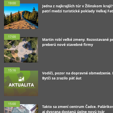
19:00
Jedna z najkrajších túr v Žilinskom kraji
patrí medzi turistické poklady Veľkej Fa
17:00
Martin robí veľké zmeny. Rozostavané p
preberú nové stavebné firmy
15:16
Vodiči, pozor na dopravné obmedzenie. 
Bytči sa zrazilo päť áut
15:00
Takto sa zmení centrum Čadce. Palárik
aj dvorana dostanú úplne novú tvár