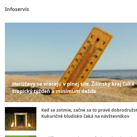
Infoservis
Horúčavy sa vracajú v plnej sile. Žilinský kraj čaká
tropický týždeň a minimum dažďa
Keď sa zotmie, začne sa to pravé dobrodružs
Kukuričné bludisko čaká na návštevníkov