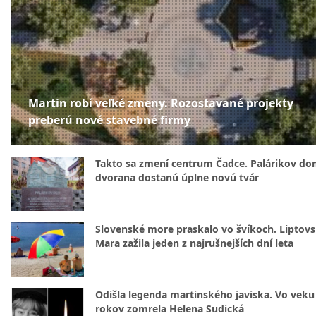
Martin robí veľké zmeny. Rozostavané projekty
preberú nové stavebné firmy
Takto sa zmení centrum Čadce. Palárikov do
dvorana dostanú úplne novú tvár
Slovenské more praskalo vo švíkoch. Liptov
Mara zažila jeden z najrušnejších dní leta
Odišla legenda martinského javiska. Vo veku
rokov zomrela Helena Sudická