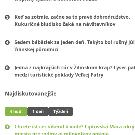
Keď sa zotmie, začne sa to pravé dobrodružstvo.
Kukuričné bludisko čaká na návštevníkov
Sedem bábätiek za jeden deň. Takýto bol rušný júl
žilinskej pôrodnici
Jedna z najkrajších túr v Žilinskom kraji? Lysec pat
medzi turistické poklady Veľkej Fatry
Najdiskutovanejšie
4 hod.
1 deň
Týždeň
Chcete ísť cez víkend k vode? Liptovská Mara ukr
miesta pre rodiny aj milovníkov pokoja