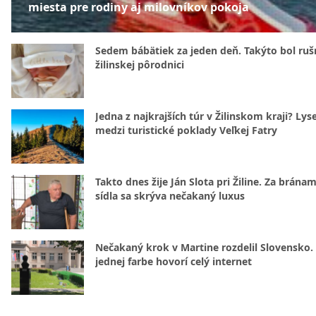
miesta pre rodiny aj milovníkov pokoja
Sedem bábätiek za jeden deň. Takýto bol rušn
žilinskej pôrodnici
Jedna z najkrajších túr v Žilinskom kraji? Lyse
medzi turistické poklady Veľkej Fatry
Takto dnes žije Ján Slota pri Žiline. Za bránam
sídla sa skrýva nečakaný luxus
Nečakaný krok v Martine rozdelil Slovensko.
jednej farbe hovorí celý internet