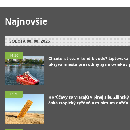
Najnovšie
SOBOTA
08. 08. 2026
14:30
Chcete ísť cez víkend k vode? Liptovská
ukrýva miesta pre rodiny aj milovníkov
12:30
Horúčavy sa vracajú v plnej sile. Žilinský
čaká tropický týždeň a minimum dažďa