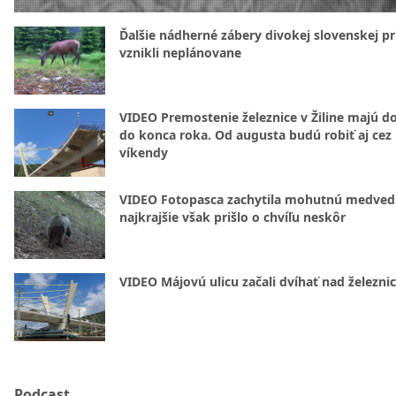
Ďalšie nádherné zábery divokej slovenskej pr
vznikli neplánovane
VIDEO Premostenie železnice v Žiline majú d
do konca roka. Od augusta budú robiť aj cez
víkendy
VIDEO Fotopasca zachytila mohutnú medvedi
najkrajšie však prišlo o chvíľu neskôr
VIDEO Májovú ulicu začali dvíhať nad železni
Podcast