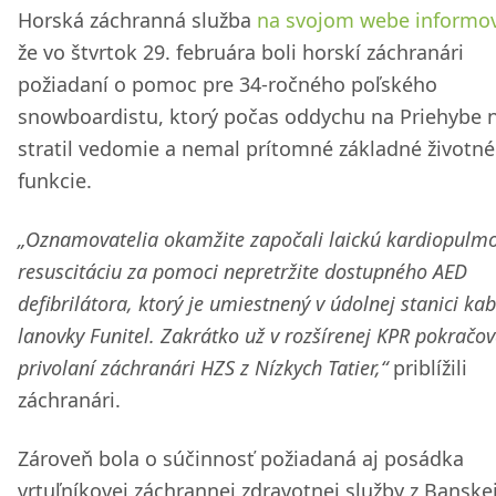
Horská záchranná služba
na svojom webe informov
že vo štvrtok 29. februára boli horskí záchranári
požiadaní o pomoc pre 34-ročného poľského
snowboardistu, ktorý počas oddychu na Priehybe 
stratil vedomie a nemal prítomné základné životné
funkcie.
„Oznamovatelia okamžite započali laickú kardiopulm
resuscitáciu za pomoci nepretržite dostupného AED
defibrilátora, ktorý je umiestnený v údolnej stanici ka
lanovky Funitel. Zakrátko už v rozšírenej KPR pokračov
privolaní záchranári HZS z Nízkych Tatier,“
priblížili
záchranári.
Zároveň bola o súčinnosť požiadaná aj posádka
vrtuľníkovej záchrannej zdravotnej služby z Banske