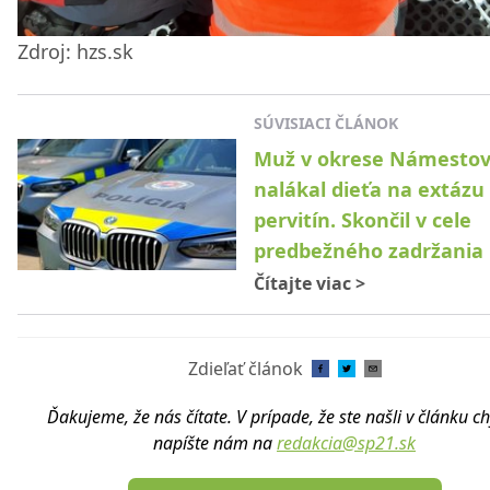
Zdroj: hzs.sk
SÚVISIACI ČLÁNOK
Muž v okrese Námesto
nalákal dieťa na extázu
pervitín. Skončil v cele
predbežného zadržania
Čítajte viac
>
Zdieľať článok
Ďakujeme, že nás čítate. V prípade, že ste našli v článku c
napíšte nám na
redakcia@sp21.sk