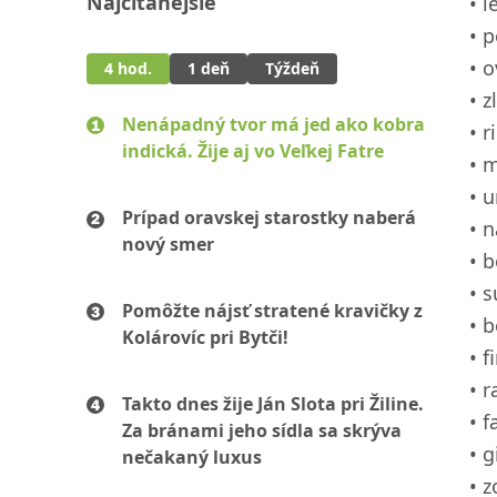
Najčítanejšie
l
p
o
4 hod.
1 deň
Týždeň
z
Nenápadný tvor má jed ako kobra
r
indická. Žije aj vo Veľkej Fatre
m
u
Prípad oravskej starostky naberá
n
nový smer
b
s
Pomôžte nájsť stratené kravičky z
b
Kolárovíc pri Bytči!
f
r
Takto dnes žije Ján Slota pri Žiline.
f
Za bránami jeho sídla sa skrýva
g
nečakaný luxus
z