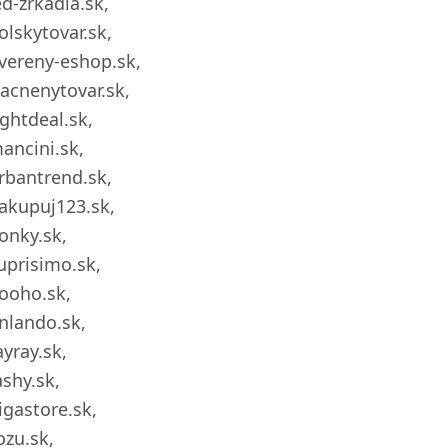
ed-zrkadla.sk,
olskytovar.sk,
vereny-eshop.sk,
lacnenytovar.sk,
ightdeal.sk,
ancini.sk,
rbantrend.sk,
akupuj123.sk,
onky.sk,
uprisimo.sk,
ooho.sk,
inlando.sk,
ayray.sk,
ashy.sk,
igastore.sk,
ozu.sk,