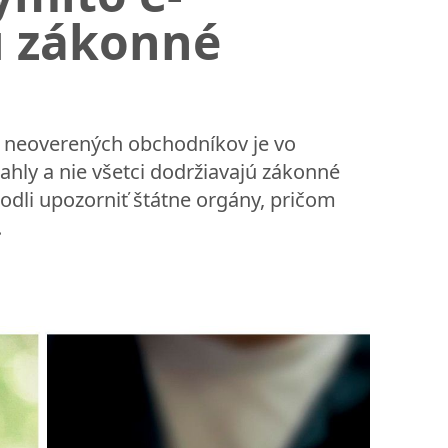
ú zákonné
e neoverených obchodníkov je vo
ahly a nie všetci dodržiavajú zákonné
zhodli upozorniť štátne orgány, pričom
.