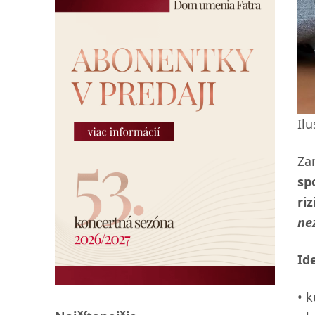
Ilu
Za
sp
ri
ne
Id
k