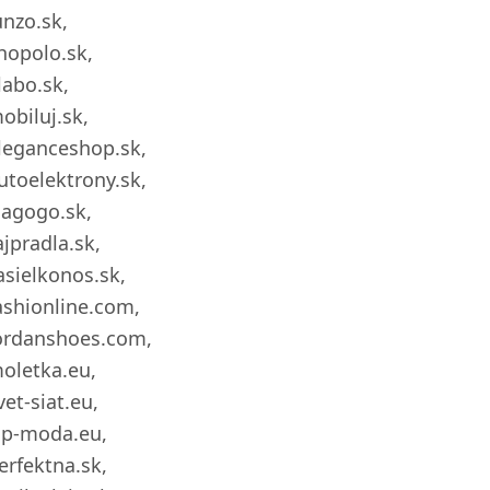
unzo.sk,
hopolo.sk,
labo.sk,
obiluj.sk,
leganceshop.sk,
utoelektrony.sk,
iagogo.sk,
ajpradla.sk,
asielkonos.sk,
ashionline.com,
ordanshoes.com,
oletka.eu,
vet-siat.eu,
ip-moda.eu,
erfektna.sk,