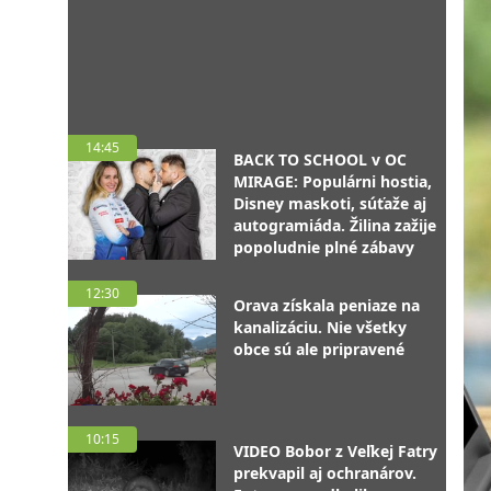
14:45
BACK TO SCHOOL v OC
MIRAGE: Populárni hostia,
Disney maskoti, súťaže aj
autogramiáda. Žilina zažije
popoludnie plné zábavy
12:30
Orava získala peniaze na
kanalizáciu. Nie všetky
obce sú ale pripravené
10:15
VIDEO Bobor z Veľkej Fatry
prekvapil aj ochranárov.