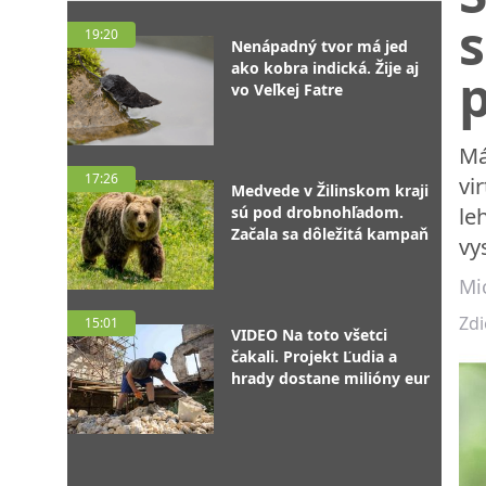
19:20
Nenápadný tvor má jed
ako kobra indická. Žije aj
vo Veľkej Fatre
Má
17:26
vi
Medvede v Žilinskom kraji
sú pod drobnohľadom.
le
Začala sa dôležitá kampaň
vy
Mi
Zdi
15:01
VIDEO Na toto všetci
čakali. Projekt Ľudia a
hrady dostane milióny eur