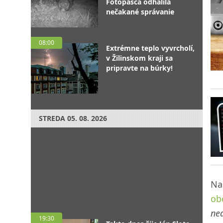
Fotopasca odhalila
nečakané správanie
08:00
Extrémne teplo vyvrcholí,
v Žilinskom kraji sa
pripravte na búrky!
STREDA
05. 08. 2026
Na
ob
ned
19:30