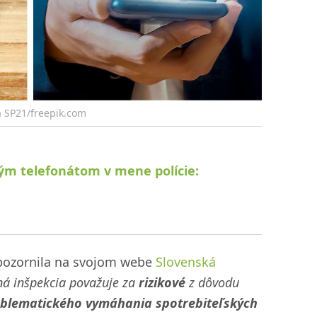
na SP21/freepik.com
ým telefonátom v mene polície:
upozornila na svojom webe
Slovenská
á inšpekcia považuje za
rizikové
z dôvodu
blematického vymáhania spotrebiteľských