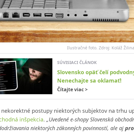
Ilustračné foto. Zdroj: Koláž Žili
SÚVISIACI ČLÁNOK
Slovensko opäť čelí podvodn
Nenechajte sa oklamať!
Čítajte viac
>
 nekorektné postupy niektorých subjektov na trhu 
chodná inšpekcia
.
„Uvedené e-shopy Slovenská obchodn
održiavania niektorých zákonných povinností, ale aj
pro