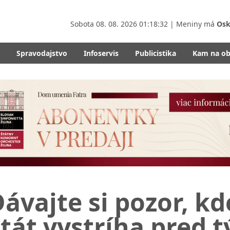
Sobota
08. 08. 2026 01:18:33
| Meniny má
Osk
Spravodajstvo
Infoservis
Publicistika
Kam na o
ávajte si pozor, k
tát vystríha pred t