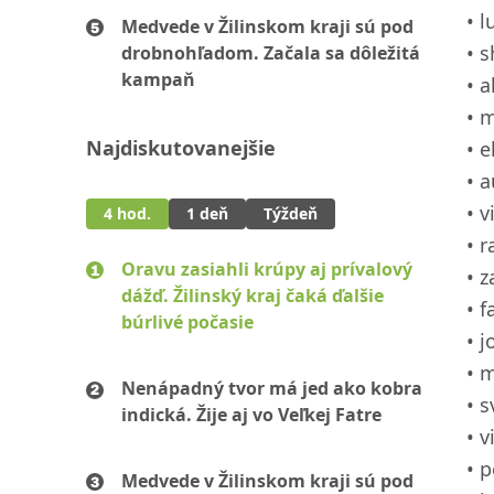
l
Medvede v Žilinskom kraji sú pod
s
drobnohľadom. Začala sa dôležitá
kampaň
a
m
Najdiskutovanejšie
e
a
v
4 hod.
1 deň
Týždeň
r
Oravu zasiahli krúpy aj prívalový
z
dážď. Žilinský kraj čaká ďalšie
f
búrlivé počasie
j
m
Nenápadný tvor má jed ako kobra
s
indická. Žije aj vo Veľkej Fatre
v
p
Medvede v Žilinskom kraji sú pod