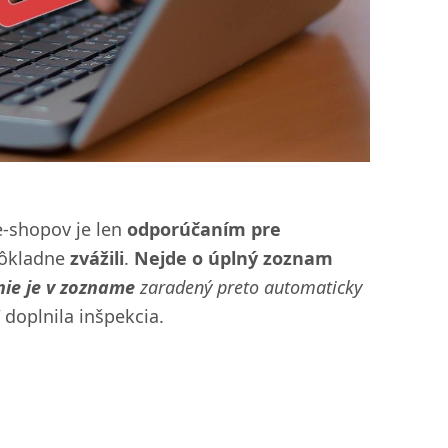
e-shopov je len
odporúčaním pre
dôkladne
zvážili
.
Nejde o úplný zoznam
nie je v zozname
zaradený preto automaticky
doplnila inšpekcia.