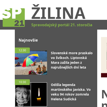
ŽILINA
Spravodajský portál 21. storočia
Najnovšie
12:30
Slovenské more praskalo
vo švíkoch. Liptovská
Mara zažila jeden z
najrušnejších dní leta
10:30
Odišla legenda
martinského javiska. Vo
veku 94 rokov zomrela
Helena Sudická