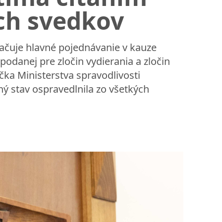
och svedkov
račuje hlavné pojednávanie v kauze
odanej pre zločin vydierania a zločin
íčka Ministerstva spravodlivosti
tný stav ospravedlnila zo všetkých