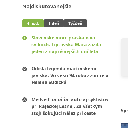
Najdiskutovanejšie
4 hod.
1 deň
Týždeň
Slovenské more praskalo vo
švíkoch. Liptovská Mara zažila
jeden z najrušnejších dní leta
Odišla legenda martinského
javiska. Vo veku 94 rokov zomrela
Helena Sudická
Medveď naháňal auto aj cyklistov
pri Rajeckej Lesnej. Za všetkým
Sp
stojí šokujúci nález pri ceste