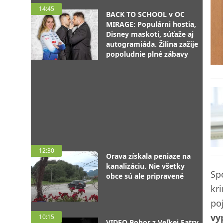
14:45
BACK TO SCHOOL v OC
MIRAGE: Populárni hostia,
Disney maskoti, súťaže aj
autogramiáda. Žilina zažije
popoludnie plné zábavy
12:30
Orava získala peniaze na
kanalizáciu. Nie všetky
Sp
obce sú ale pripravené
kr
po
vy
10:15
VIDEO Bobor z Veľkej Fatry