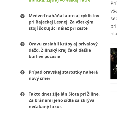
indická. Žije aj vo Veľkej Fatre
Pr
vš
Medveď naháňal auto aj cyklistov
se
pri Rajeckej Lesnej. Za všetkým
pr
stojí šokujúci nález pri ceste
hl
Oravu zasiahli krúpy aj prívalový
dážď. Žilinský kraj čaká ďalšie
búrlivé počasie
Prípad oravskej starostky naberá
nový smer
Takto dnes žije Ján Slota pri Žiline.
Za bránami jeho sídla sa skrýva
nečakaný luxus