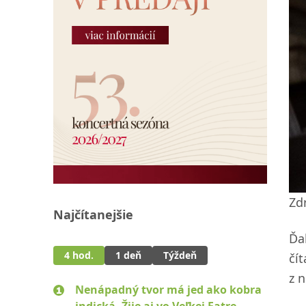
Zd
Najčítanejšie
Ďa
4 hod.
1 deň
Týždeň
čí
z 
Nenápadný tvor má jed ako kobra