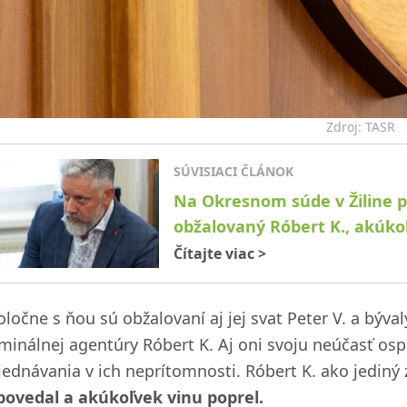
Zdroj: TASR
SÚVISIACI ČLÁNOK
Na Okresnom súde v Žiline 
obžalovaný Róbert K., akúko
Čítajte viac
>
oločne s ňou sú obžalovaní aj jej svat Peter V. a býv
iminálnej agentúry Róbert K. Aj oni svoju neúčasť osp
jednávania v ich neprítomnosti. Róbert K. ako jediný
povedal a akúkoľvek vinu poprel.