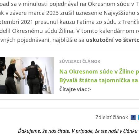
ípad sa v minulosti pojednával na Okresnom súde v T
ak v závere marca 2023 zrušil uznesenie Najvyššieho s
ptembri 2021 presunul kauzu Fatima zo súdu z Trenčí
idelil Okresnému súdu Žilina. V tomto kalendárnom r
avných pojednávaní, najbližšie sa
uskutoční vo štvrt
SÚVISIACI ČLÁNOK
Na Okresnom súde v Žiline 
Bývalá štátna tajomníčka sa
Čítajte viac
>
Zdieľať článok
Ďakujeme, že nás čítate. V prípade, že ste našli v článk