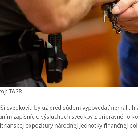
roj: TASR
lší svedkovia by už pred súdom vypovedať nemali, hl
taním zápisníc o výsluchoch svedkov z prípravného kon
nitrianskej expozitúry národnej jednotky finančnej po