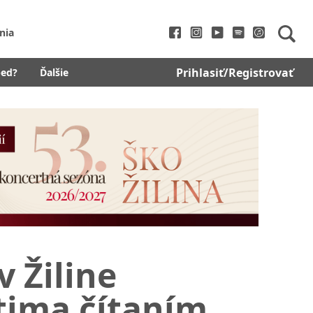
nia
Prihlasiť/Registrovať
bed?
Ďalšie
 Žiline
tima čítaním