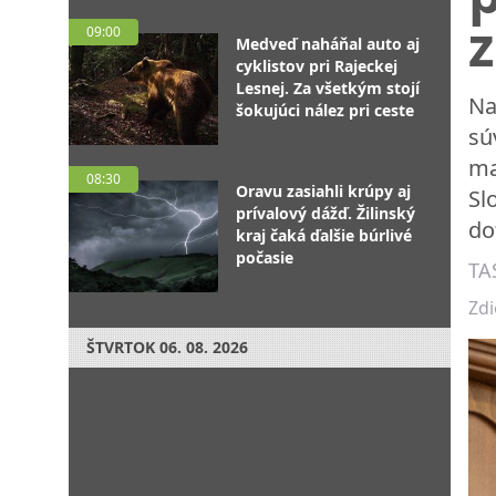
z
09:00
Medveď naháňal auto aj
cyklistov pri Rajeckej
Lesnej. Za všetkým stojí
Na
šokujúci nález pri ceste
sú
ma
08:30
Oravu zasiahli krúpy aj
Sl
prívalový dážď. Žilinský
do
kraj čaká ďalšie búrlivé
počasie
TA
Zdi
ŠTVRTOK
06. 08. 2026