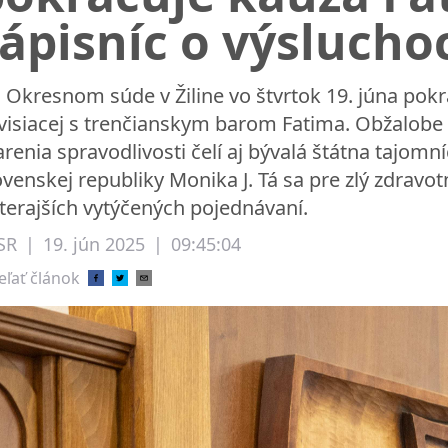
ápisníc o výsluch
 Okresnom súde v Žiline vo štvrtok 19. júna pok
visiacej s trenčianskym barom Fatima. Obžalobe p
renia spravodlivosti čelí aj bývalá štátna tajomn
ovenskej republiky Monika J. Tá sa pre zlý zdravo
terajších vytýčených pojednávaní.
SR
|
19. jún 2025
|
09:45:04
eľať článok