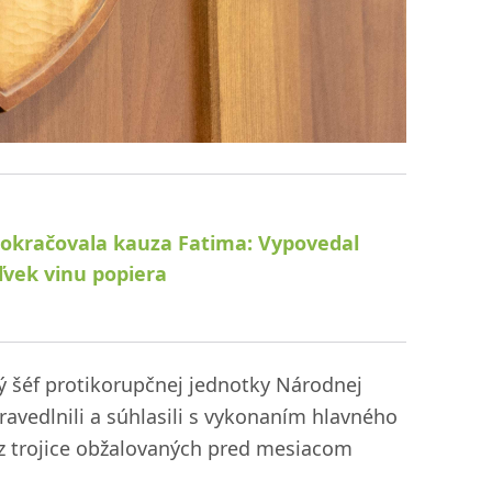
pokračovala kauza Fatima: Vypovedal
ľvek vinu popiera
alý šéf protikorupčnej jednotky Národnej
ravedlnili a súhlasili s vykonaním hlavného
 z trojice obžalovaných pred mesiacom