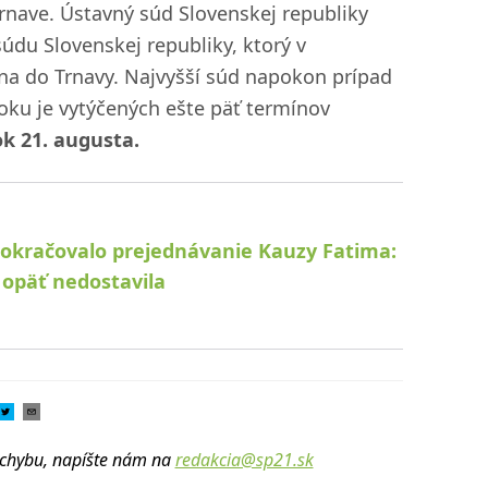
rnave. Ústavný súd Slovenskej republiky
údu Slovenskej republiky, ktorý v
na do Trnavy. Najvyšší súd napokon prípad
oku je vytýčených ešte päť termínov
ok 21. augusta.
pokračovalo prejednávanie Kauzy Fatima:
 opäť nedostavila
u chybu, napíšte nám na
redakcia@sp21.sk