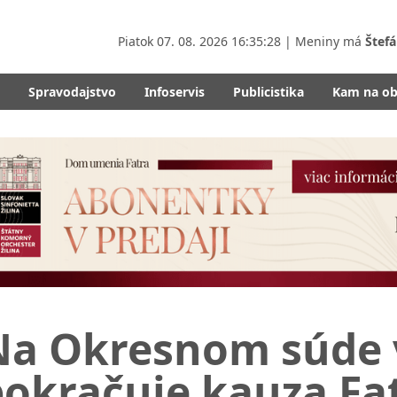
Piatok
07. 08. 2026 16:35:29
| Meniny má
Štefá
Spravodajstvo
Infoservis
Publicistika
Kam na o
Na Okresnom súde v
pokračuje kauza Fa