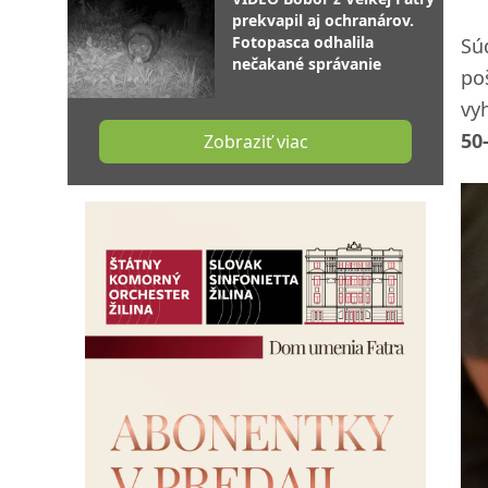
prekvapil aj ochranárov.
Fotopasca odhalila
Sú
nečakané správanie
po
vy
50-
Zobraziť viac