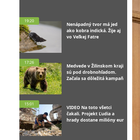
19:20
Nenápadný tvor má jed
ako kobra indická. Žije aj
vo Veľkej Fatre
17:26
Medvede v Žilinskom kraji
sú pod drobnohľadom.
Začala sa dôležitá kampaň
15:01
VIDEO Na toto všetci
čakali. Projekt Ľudia a
hrady dostane milióny eur