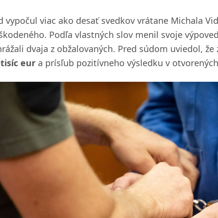
d vypočul viac ako desať svedkov vrátane Michala Vidu
škodeného. Podľa vlastných slov menil svoje výpov
hrážali dvaja z obžalovaných. Pred súdom uviedol, ž
tisíc eur
a prísľub pozitívneho výsledku v otvorenýc