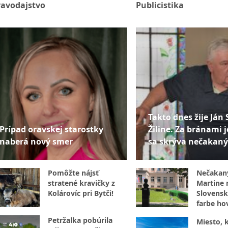
ravodajstvo
Publicistika
Takto dnes žije Ján 
Prípad oravskej starostky
Žiline. Za bránami j
naberá nový smer
sa skrýva nečakaný
Pomôžte nájsť
Nečakan
stratené kravičky z
Martine r
Kolárovíc pri Bytči!
Slovensk
farbe hov
internet
Petržalka pobúrila
Miesto, 