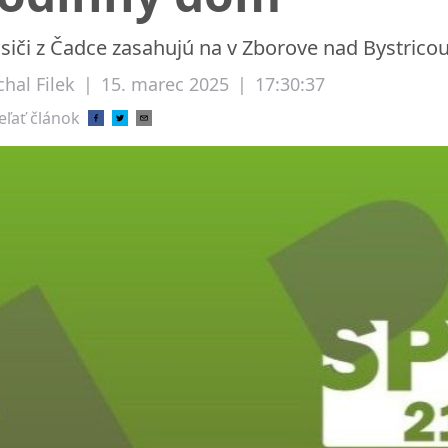
siči z Čadce zasahujú na v Zborove nad Bystrico
hal Filek
|
15. marec 2025
|
17:30:37
eľať článok