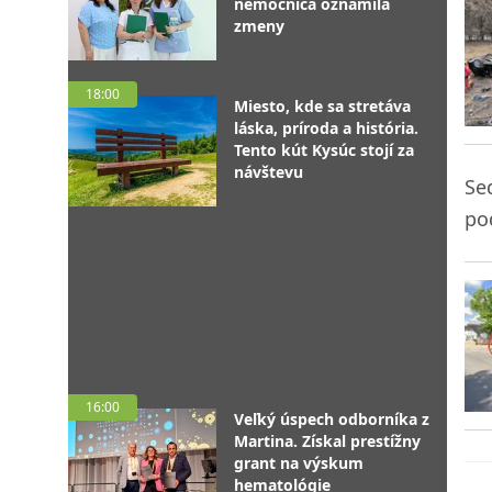
nemocnica oznámila
zmeny
18:00
Miesto, kde sa stretáva
láska, príroda a história.
Tento kút Kysúc stojí za
návštevu
Se
po
16:00
Veľký úspech odborníka z
Martina. Získal prestížny
grant na výskum
hematológie