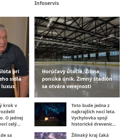
Infoservis
Slota pri
Horúčavy útočia, Žilina
eho sídla
ponúka únik. Zimný štadión
 luxus
sa otvára verejnosti
ý krok v
Toto bude jedna z
ozdelil
najkrajších nocí leta.
o. O jednej
Vychylovka spojí
orí celý
historické drevenice
s vesmírom
kde sa
Žilinský kraj čaká