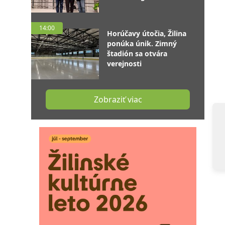
14:00
Horúčavy útočia, Žilina
ponúka únik. Zimný
štadión sa otvára
verejnosti
Zobraziť viac