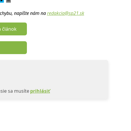
u chybu, napíšte nám na
redakcia@sp21.sk
a článok
sie sa musíte
prihlásiť