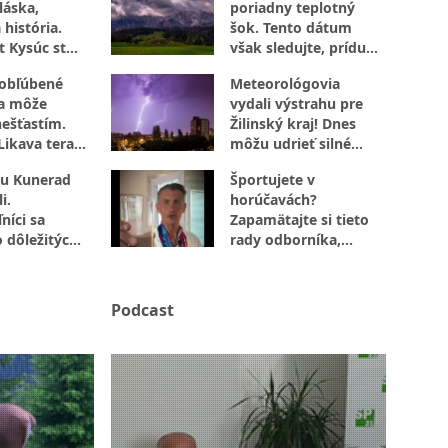
láska,
poriadny teplotný
 história.
šok. Tento dátum
t Kysúc stojí
však sledujte, prídu
evu
búrky
 obľúbené
Meteorológovia
sa môže
vydali výstrahu pre
nešťastím.
Žilinský kraj! Dnes
Likava teraz
môžu udrieť silné
jte
búrky s vetrom aj
u Kunerad
Športujete v
krúpami
i.
horúčavách?
níci sa
Zapamätajte si tieto
o dôležitých
rady odborníka,
ktoré určite využijete
Podcast