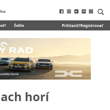
fína
Prihlasiť/Registrovať
bed?
Ďalšie
iach horí