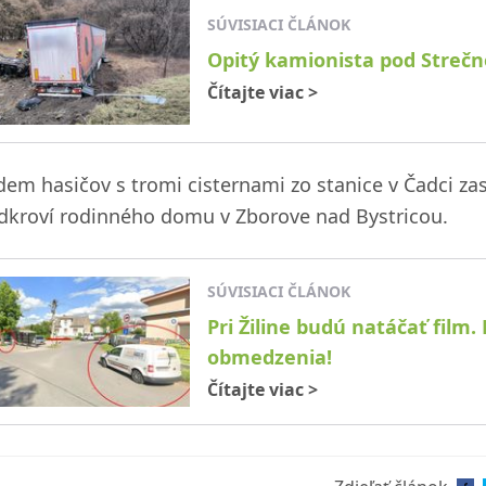
SÚVISIACI ČLÁNOK
Opitý kamionista pod Strečn
Čítajte viac
>
dem hasičov s tromi cisternami zo stanice v Čadci zas
dkroví rodinného domu v Zborove nad Bystricou.
SÚVISIACI ČLÁNOK
Pri Žiline budú natáčať film.
obmedzenia!
Čítajte viac
>