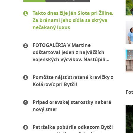
Takto dnes žije Ján Slota pri Žiline.
Za bránami jeho sídla sa skrýva
nečakaný luxus
FOTOGALÉRIA V Martine
odštartoval jeden z najväčších
vojenských výcvikov. Nastúpili
stovky mužov aj žien
Pomôžte nájsť stratené kravičky z
Kolárovíc pri Bytči!
Fo
Prípad oravskej starostky naberá
nový smer
Petržalka pobúrila odkazom Bytči