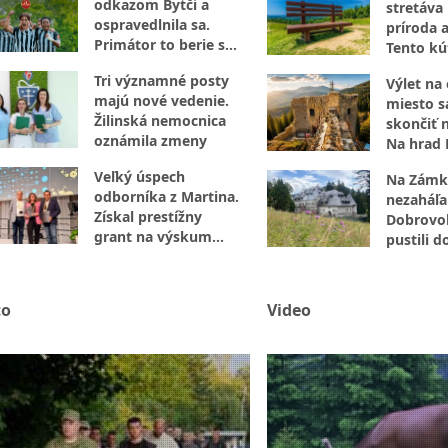
odkazom Bytči a
stretáva 
ospravedlnila sa.
príroda a
Primátor to berie s
Tento kú
nadhľadom
za návšt
Tri významné posty
Výlet na
majú nové vedenie.
miesto 
Žilinská nemocnica
skončiť 
oznámila zmeny
Na hrad 
nevstupu
Veľký úspech
Na Zámk
odborníka z Martina.
nezaháľal
Získal prestížny
Dobrovoľ
grant na výskum
pustili d
hematológie
opráv
to
Video