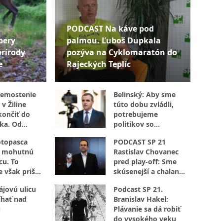
PODCAST Na káve pod
bery
palmou. Ľuboš Dupkala
prírody
pozýva na Cyklomaratón do
e
Rajeckých Teplíc
remostenie
Belinský: Aby sme
 v Žiline
túto dobu zvládli,
ončiť do
potrebujeme
ka. Od
politikov so
budú robiť
životným príbehom
otopasca
PODCAST SP 21
íkendy
(PODCAST)
a mohutnú
Rastislav Chovanec
u. To
pred play-off: Sme
e však prišlo
skúsenejší a chalani
 neskôr
si veľmi veria
jovú ulicu
Podcast SP 21.
íhať nad
Branislav Hakel:
u
Plávanie sa dá robiť
do vysokého veku