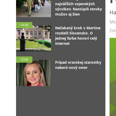
najväčších vojenských
výcvikov. Nastúpili stovky
Ha
mužov aj žien
Mic
14:30
Nečakaný krok v Martine
Zdi
rozdelil Slovensko. O
jednej farbe hovorí celý
internet
12:00
Prípad oravskej starostky
naberá nový smer