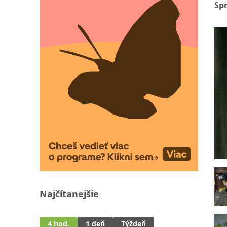
Sp
Najčítanejšie
4 hod.
1 deň
Týždeň