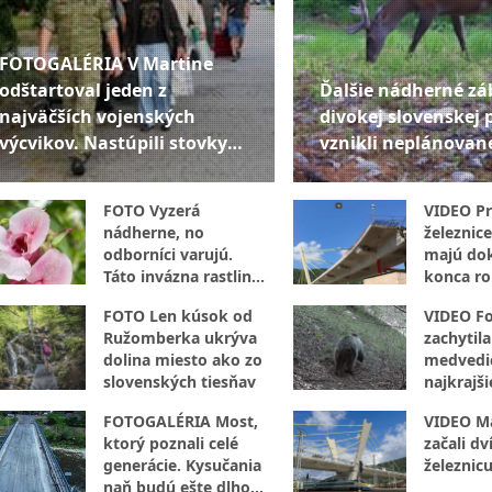
FOTOGALÉRIA V Martine
odštartoval jeden z
Ďalšie nádherné zá
najväčších vojenských
divokej slovenskej 
výcvikov. Nastúpili stovky
vznikli neplánovan
mužov aj žien
FOTO Vyzerá
VIDEO P
nádherne, no
železnice
odborníci varujú.
majú dok
Táto invázna rastlina
konca ro
sa šíri aj v Žilinskom
augusta 
FOTO Len kúsok od
VIDEO F
kraji
aj cez v
Ružomberka ukrýva
zachytil
dolina miesto ako zo
medvedic
slovenských tiesňav
najkrajši
o chvíľu
FOTOGALÉRIA Most,
VIDEO Má
ktorý poznali celé
začali dv
generácie. Kysučania
železnic
naň budú ešte dlho