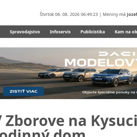
Štvrtok
06. 08. 2026 06:49:25
| Meniny má
Joze
Spravodajstvo
Infoservis
Publicistika
Kam na o
 Zborove na Kysuc
rodinný dom