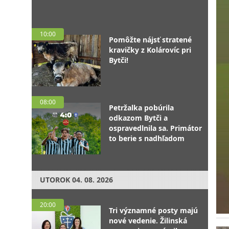
10:00
Pomôžte nájsť stratené
kravičky z Kolárovíc pri
Bytči!
08:00
Petržalka pobúrila
odkazom Bytči a
ospravedlnila sa. Primátor
to berie s nadhľadom
UTOROK
04. 08. 2026
20:00
Tri významné posty majú
nové vedenie. Žilinská