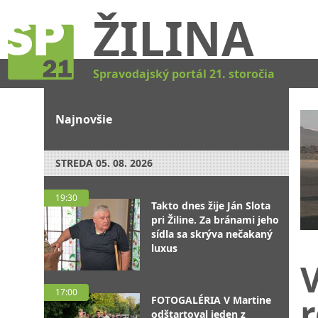
ŽILINA
Spravodajský portál 21. storočia
Najnovšie
STREDA
05. 08. 2026
19:30
Takto dnes žije Ján Slota
pri Žiline. Za bránami jeho
sídla sa skrýva nečakaný
luxus
V
17:00
FOTOGALÉRIA V Martine
odštartoval jeden z