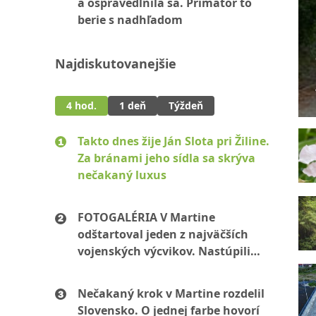
a ospravedlnila sa. Primátor to
berie s nadhľadom
Najdiskutovanejšie
4 hod.
1 deň
Týždeň
Takto dnes žije Ján Slota pri Žiline.
Za bránami jeho sídla sa skrýva
nečakaný luxus
FOTOGALÉRIA V Martine
odštartoval jeden z najväčších
vojenských výcvikov. Nastúpili
stovky mužov aj žien
Nečakaný krok v Martine rozdelil
Slovensko. O jednej farbe hovorí