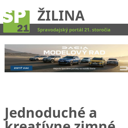
ŽILINA
Kat
Spravodajský portál 21. storočia
Jednoduché a
kreatívne zimné