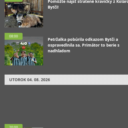
Pomôžte nájsť stratené kravičky z Koláro
Bytči!
08:00
Petržalka pobúrila odkazom Bytči a
ospravedlnila sa. Primátor to berie s
nadhľadom
UTOROK
04. 08. 2026
20:00