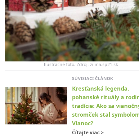
Ilustračné foto. Zdroj: zilina.sp21.sk
SÚVISIACI ČLÁNOK
Kresťanská legenda,
pohanské rituály a rodi
tradície: Ako sa vianočn
stromček stal symbolo
Vianoc?
Čítajte viac
>