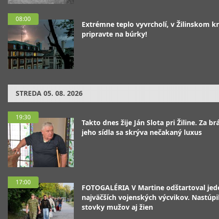
08:00
Extrémne teplo vyvrcholí, v Žilinskom kr
pripravte na búrky!
STREDA
05. 08. 2026
19:30
Takto dnes žije Ján Slota pri Žiline. Za b
jeho sídla sa skrýva nečakaný luxus
17:00
FOTOGALÉRIA V Martine odštartoval jed
najväčších vojenských výcvikov. Nastúpil
stovky mužov aj žien