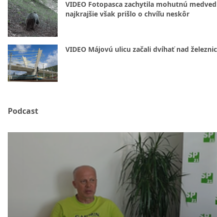
VIDEO Fotopasca zachytila mohutnú medvedi
najkrajšie však prišlo o chvíľu neskôr
VIDEO Májovú ulicu začali dvíhať nad železni
Podcast