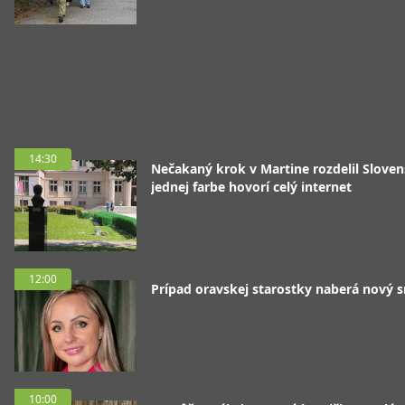
14:30
Nečakaný krok v Martine rozdelil Sloven
jednej farbe hovorí celý internet
12:00
Prípad oravskej starostky naberá nový 
10:00