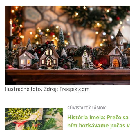
Ilustračné foto. Zdroj: Freepik.com
SÚVISIACI ČLÁNOK
História imela: Prečo sa
ním bozkávame počas V