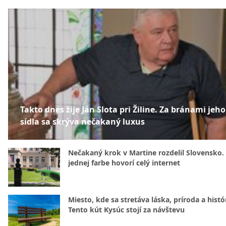
Takto dnes žije Ján Slota pri Žiline. Za bránami jeho
sídla sa skrýva nečakaný luxus
Nečakaný krok v Martine rozdelil Slovensko.
jednej farbe hovorí celý internet
Miesto, kde sa stretáva láska, príroda a histó
Tento kút Kysúc stojí za návštevu