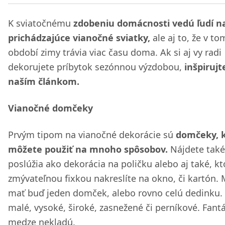
K sviatočnému
zdobeniu domácnosti vedú ľudí 
prichádzajúce vianočné sviatky,
ale aj to, že v to
období zimy trávia viac času doma. Ak si aj vy radi
dekorujete príbytok sezónnou výzdobou,
inšpirujt
naším článkom.
Vianočné domčeky
Prvým tipom na vianočné dekorácie sú
domčeky, 
môžete použiť na mnoho spôsobov.
Nájdete také
poslúžia ako dekorácia na poličku alebo aj také, kt
zmývateľnou fixkou nakreslíte na okno, či kartón.
mať buď jeden domček, alebo rovno celú dedinku. 
malé, vysoké, široké, zasnežené či perníkové. Fantá
medze nekladú.