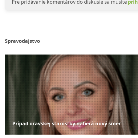
Pre pridávanie komentárov do diskusie sa musíte
prih
Spravodajstvo
Prípad oravskej starostky naberá nový smer