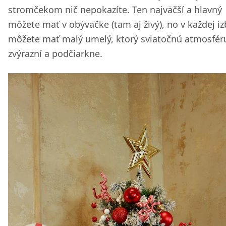
stromčekom nič nepokazíte. Ten najväčší a hlavný
môžete mať v obývačke (tam aj živý), no v každej i
môžete mať malý umelý, ktorý sviatočnú atmosfér
zvýrazní a podčiarkne.