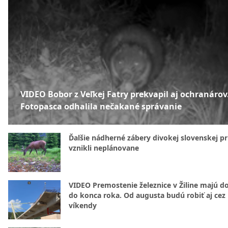
VIDEO Bobor z Veľkej Fatry prekvapil aj ochranárov
Fotopasca odhalila nečakané správanie
Ďalšie nádherné zábery divokej slovenskej pr
vznikli neplánovane
VIDEO Premostenie železnice v Žiline majú d
do konca roka. Od augusta budú robiť aj cez
víkendy