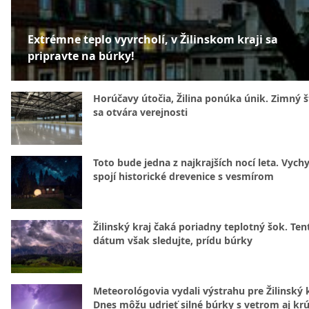
Extrémne teplo vyvrcholí, v Žilinskom kraji sa
pripravte na búrky!
Horúčavy útočia, Žilina ponúka únik. Zimný 
sa otvára verejnosti
Toto bude jedna z najkrajších nocí leta. Vych
spojí historické drevenice s vesmírom
Žilinský kraj čaká poriadny teplotný šok. Ten
dátum však sledujte, prídu búrky
Meteorológovia vydali výstrahu pre Žilinský k
Dnes môžu udrieť silné búrky s vetrom aj kr