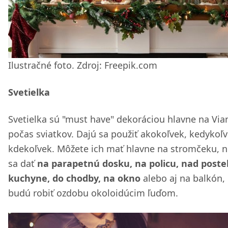
Ilustračné foto. Zdroj: Freepik.com
Svetielka
Svetielka sú "must have" dekoráciou hlavne na Via
počas sviatkov. Dajú sa použiť akokoľvek, kedykoľv
kdekoľvek. Môžete ich mať hlavne na stromčeku, n
sa dať
na parapetnú dosku, na policu, nad posteľ
kuchyne, do chodby, na okno
alebo aj na balkón,
budú robiť ozdobu okoloidúcim ľuďom.