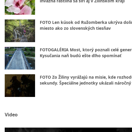
invázna rastlina sa šíri aj v Žilinskom kraji
FOTO Len kúsok od Ružomberka ukrýva doli
miesto ako zo slovenských tiesňav
FOTOGALÉRIA Most, ktorý poznali celé gener
Kysučania naň budú ešte dlho spomínať
FOTO Zo Žiliny vyrážajú na misie, kde rozhod
sekundy. Špeciálne jednotky ukázali náročný
Video