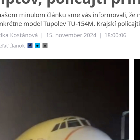
našom minulom článku sme vás informovali, že na
nkrétne model Tupolev TU-154M. Krajskí policajti p
dka Kostánová
|
15. november 2024
|
18:00:06
eľať článok