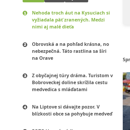
Nehoda troch áut na Kysuciach si
vyžiadala päť zranených. Medzi
nimi aj malé dieťa
Obrovská a na pohľad krásna, no
nebezpečná. Táto rastlina sa šíri
na Orave
Sp
Z obyčajnej túry dráma. Turistom v
Bobroveckej doline skrížila cestu
medvedica s mláďatami
Na Liptove si dávajte pozor. V
blízkosti obce sa pohybuje medveď