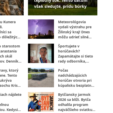
teplotný šok. Tento dátum
však sledujte, prídu búrky
u Kunera
Meteorológovia
i.
vydali výstrahu pre
níci sa
Žilinský kraj! Dnes
o dôležitých
môžu udrieť silné
búrky s vetrom aj
o starostom
Športujete v
krúpami
zarastania
horúčavách?
ch skál
Zapamätajte si tieto
ov. Denník
rady odborníka,
úplne inak!
ktoré určite využijete
ravy, ktorý
Počas
ane. Tento
nadchádzajúcich
ukrýva
horúčav otvoria pri
 sochu Krista
kúpalisku bezplatné
 rašelinisko
parkovanie. Kto
iach nájdete
Bytčiansky jarmok
sprístupní pozemky?
2026 sa blíži. Bytča
eľnou
odhalila program
ou. Kedysi
najväčšieho sviatku