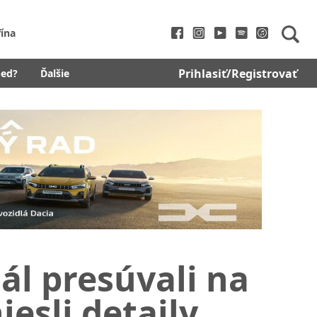
fína
Prihlasiť/Registrovať
bed?
Ďalšie
ál presúvali na
niesli detaily