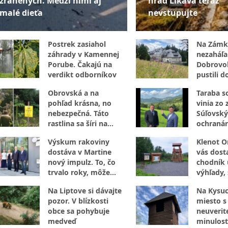
zranených. Medzi nimi aj
hrad Likava teraz
malé dieťa
nevstupujte
Postrek zasiahol
Na Zámk
záhrady v Kamennej
nezaháľal
Porube. Čakajú na
Dobrovoľ
verdikt odborníkov
pustili d
opráv
Obrovská a na
Taraba s
pohľad krásna, no
vinia zo 
nebezpečná. Táto
Súľovský
rastlina sa šíri na
ochranár
Orave
N: Je to 
Výskum rakoviny
Klenot O
dostáva v Martine
vás dost
nový impulz. To, čo
chodník 
trvalo roky, môže
výhľady,
zvládnuť za dni
aj vzácne
Na Liptove si dávajte
Na Kysuc
pozor. V blízkosti
miesto s
obce sa pohybuje
neuverit
medveď
minulosť