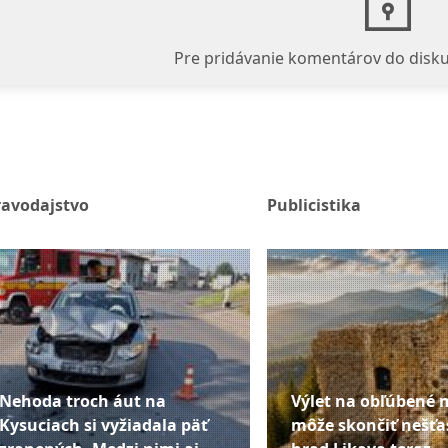
Pre pridávanie komentárov do disku
ravodajstvo
Publicistika
Nehoda troch áut na
Výlet na obľúbené 
Kysuciach si vyžiadala päť
môže skončiť nešťa