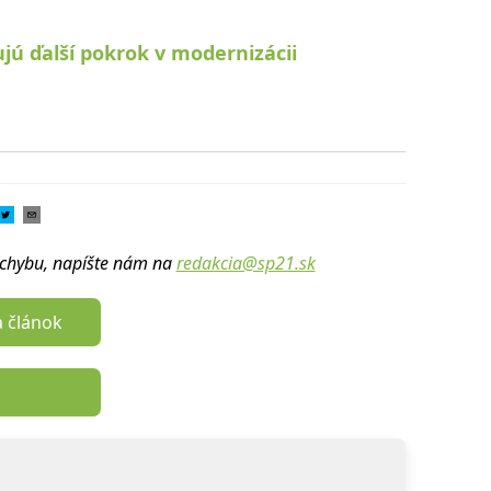
jú ďalší pokrok v modernizácii
u chybu, napíšte nám na
redakcia@sp21.sk
a článok