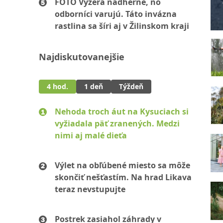
FOTO Vyzerá nádherne, no
odborníci varujú. Táto invázna
rastlina sa šíri aj v Žilinskom kraji
Najdiskutovanejšie
4 hod.
1 deň
Týždeň
Nehoda troch áut na Kysuciach si
vyžiadala päť zranených. Medzi
nimi aj malé dieťa
Výlet na obľúbené miesto sa môže
skončiť nešťastím. Na hrad Likava
teraz nevstupujte
Postrek zasiahol záhrady v