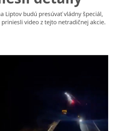
 Liptov budú presúvať vládny špeciál,
riniesli video z tejto netradičnej akcie.