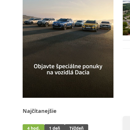
Najčítanejšie
4 hod.
1 deň
Týždeň