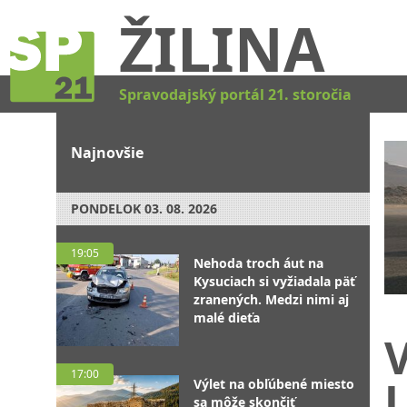
ŽILINA
Spravodajský portál 21. storočia
Najnovšie
PONDELOK
03. 08. 2026
19:05
Nehoda troch áut na
Kysuciach si vyžiadala päť
zranených. Medzi nimi aj
malé dieťa
V
17:00
L
Výlet na obľúbené miesto
sa môže skončiť