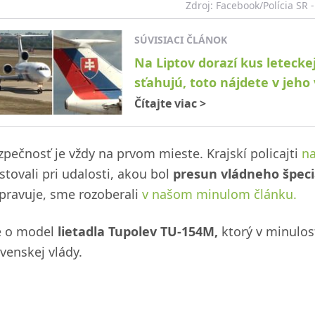
Zdroj: Facebook/Polícia SR - 
SÚVISIACI ČLÁNOK
Na Liptov dorazí kus leteckej
sťahujú, toto nájdete v jeho 
Čítajte viac
>
zpečnosť je vždy na prvom mieste. Krajskí policajti
na
stovali pri udalosti, akou bol
presun vládneho špeciá
ipravuje, sme rozoberali
v našom minulom článku.
e o model
lietadla Tupolev TU-154M,
ktorý v minulost
ovenskej vlády.