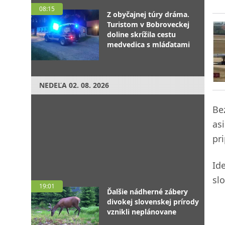
08:15
Z obyčajnej túry dráma.
Turistom v Bobroveckej
doline skrížila cestu
medvedica s mláďatami
NEDEĽA
02. 08. 2026
Be
asi
pr
Id
sl
19:01
Ďalšie nádherné zábery
divokej slovenskej prírody
vznikli neplánovane