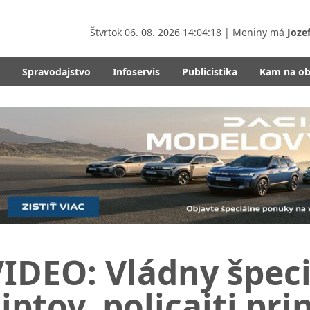
Štvrtok
06. 08. 2026 14:04:19
| Meniny má
Joze
Spravodajstvo
Infoservis
Publicistika
Kam na o
IDEO: Vládny špeci
iptov, policajti pri