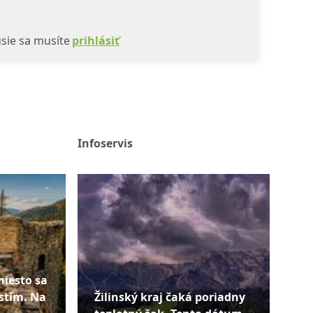
sie sa musíte
prihlásiť
Infoservis
miesto sa
stím. Na
Žilinský kraj čaká poriadny