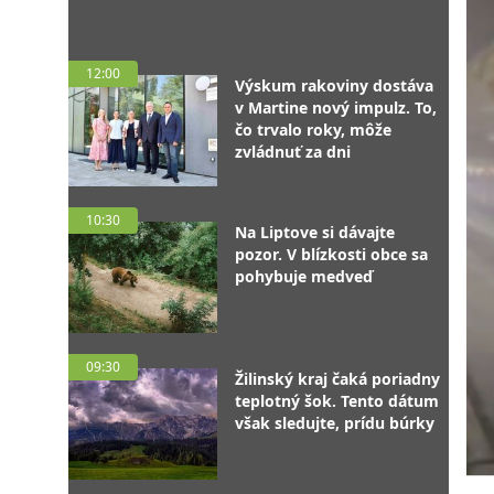
12:00
Výskum rakoviny dostáva
v Martine nový impulz. To,
čo trvalo roky, môže
zvládnuť za dni
10:30
Na Liptove si dávajte
pozor. V blízkosti obce sa
pohybuje medveď
09:30
Žilinský kraj čaká poriadny
teplotný šok. Tento dátum
však sledujte, prídu búrky