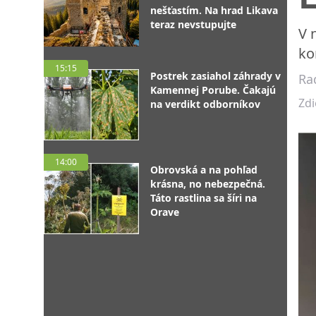
nešťastím. Na hrad Likava
teraz nevstupujte
V 
ko
15:15
Postrek zasiahol záhrady v
Ra
Kamennej Porube. Čakajú
Zdi
na verdikt odborníkov
14:00
Obrovská a na pohľad
krásna, no nebezpečná.
Táto rastlina sa šíri na
Orave