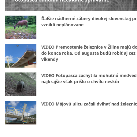
Ďalšie nádherné zábery divokej slovenskej pr
vznikli neplánovane
VIDEO Premostenie železnice v Žiline majú d
do konca roka. Od augusta budú robiť aj cez
víkendy
VIDEO Fotopasca zachytila mohutnú medvedi
najkrajšie však prišlo o chvíľu neskôr
VIDEO Májovú ulicu začali dvíhať nad železni