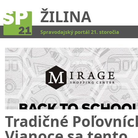
ŽILINA
Kat
Spravodajský portál 21. storočia
Tradičné Poľovníc
Vianoce sa tento