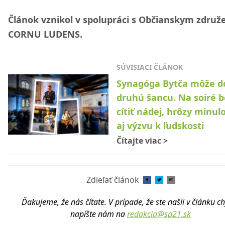
Článok vznikol v spolupráci s Občianskym zdru
CORNU LUDENS.
SÚVISIACI ČLÁNOK
Synagóga Bytča môže d
druhú šancu. Na soiré b
cítiť nádej, hrôzy minulo
aj výzvu k ľudskosti
Čítajte viac
>
Zdieľať článok
Ďakujeme, že nás čítate. V prípade, že ste našli v článku c
napíšte nám na
redakcia@sp21.sk