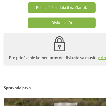
Poslať TIP redakcii na článok
Diskusia (
0
)
Pre pridávanie komentárov do diskusie sa musíte
prih
Spravodajstvo