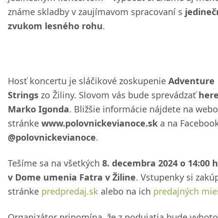
známe skladby v zaujímavom spracovaní s
jedine
zvukom lesného rohu
.
Hosť koncertu je sláčikové zoskupenie
Adventure
Strings
zo Žiliny. Slovom vás bude sprevádzať
her
Marko Igonda
. Bližšie informácie nájdete na webo
stránke
www.polovnickevianoce.sk
a na Faceboo
@polovnickevianoce
.
Tešíme sa na všetkých
8. decembra 2024 o 14:00 
v Dome umenia Fatra v Žiline
. Vstupenky si zakú
stránke
predpredaj.sk
alebo na ich
predajných mie
Organizátor pripomína, že z podujatia bude vyhot