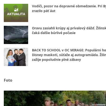
Vodiči, pozor na dopravné obmedzenie. Pri By
zrazilo päť áut
Oravu zasiahli krúpy aj prívalový dážď. Žilins
čaká ďalšie búrlivé počasie
BACK TO SCHOOL v OC MIRAGE: Populárni hos
Disney maskoti, súťaže aj autogramiáda. Žili
zažije popoludnie plné zábavy
Foto