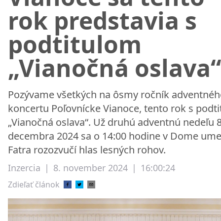
rok predstavia s
podtitulom
„Vianočná oslava“
Pozývame všetkých na ôsmy ročník adventnéh
koncertu Poľovnícke Vianoce, tento rok s podt
„Vianočná oslava“. Už druhú adventnú nedeľu 8
decembra 2024 sa o 14:00 hodine v Dome ume
Fatra rozozvučí hlas lesných rohov.
Inzercia
|
8. november 2024
|
16:00:24
Zdieľať článok