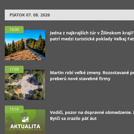
PIATOK
07. 08. 2026
19:00
Jedna z najkrajších túr v Žilinskom kraji
patrí medzi turistické poklady Veľkej Fa
17:00
Martin robí veľké zmeny. Rozostavané p
preberú nové stavebné firmy
15:16
Vodiči, pozor na dopravné obmedzenie. 
Bytči sa zrazilo päť áut