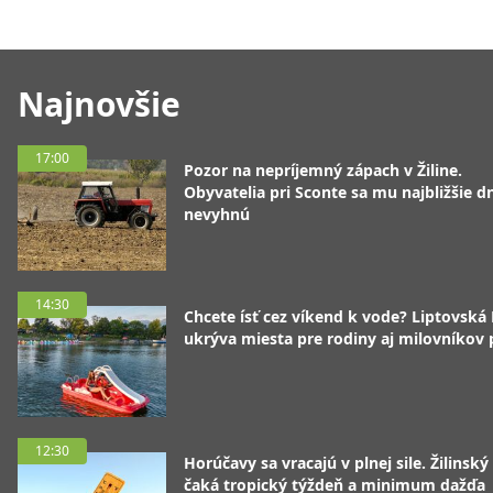
Najnovšie
17:00
Pozor na nepríjemný zápach v Žiline.
Obyvatelia pri Sconte sa mu najbližšie d
nevyhnú
14:30
Chcete ísť cez víkend k vode? Liptovská
ukrýva miesta pre rodiny aj milovníkov
12:30
Horúčavy sa vracajú v plnej sile. Žilinský
čaká tropický týždeň a minimum dažďa