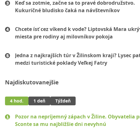
Keď sa zotmie, začne sa to pravé dobrodružstvo.
Kukuričné bludisko čaká na návštevníkov
Chcete ísť cez víkend k vode? Liptovská Mara ukr
miesta pre rodiny aj milovníkov pokoja
Jedna z najkrajších túr v Žilinskom kraji? Lysec pat
medzi turistické poklady Veľkej Fatry
Najdiskutovanejšie
4 hod.
1 deň
Týždeň
Pozor na nepríjemný zápach v Žiline. Obyvatelia p
Sconte sa mu najbližšie dni nevyhnú