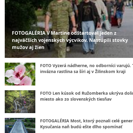
FOTOGALÉRIA V Martine odštartoval jeden z
najväčších vojenských výcvikov. Nastúpili stovky
mužov aj žien
FOTO Vyzerá nádherne, no odborníci varujú. 
invázna rastlina sa šíri aj v Žilinskom kraji
FOTO Len kúsok od Ružomberka ukrýva doli
miesto ako zo slovenských tiesňav
FOTOGALÉRIA Most, ktorý poznali celé gener
Kysučania naň budú ešte dlho spomínať