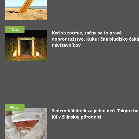
10:30
Keď sa zotmie, začne sa to pravé
dobrodružstvo. Kukuričné bludisko čaká
návštevníkov
08:30
Sedem bábätiek za jeden deň. Takýto bo
júl v žilinskej pôrodnici