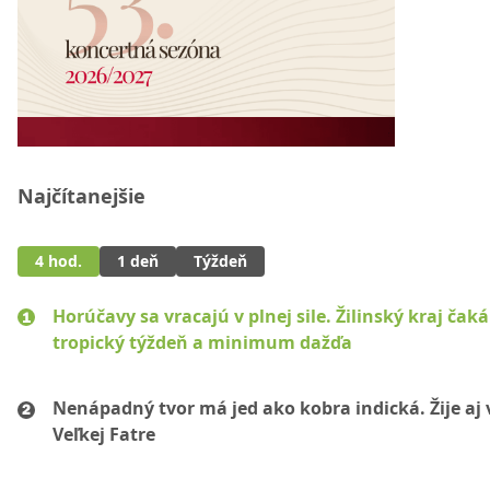
Najčítanejšie
4 hod.
1 deň
Týždeň
Horúčavy sa vracajú v plnej sile. Žilinský kraj čaká
tropický týždeň a minimum dažďa
Nenápadný tvor má jed ako kobra indická. Žije aj 
Veľkej Fatre