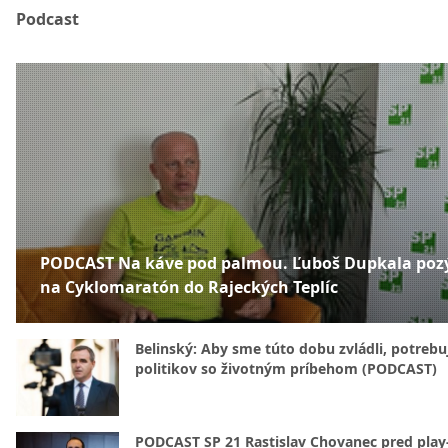
Podcast
PODCAST Na káve pod palmou. Ľuboš Dupkala poz
na Cyklomaratón do Rajeckých Teplíc
Belinský: Aby sme túto dobu zvládli, potreb
politikov so životným príbehom (PODCAST)
PODCAST SP 21 Rastislav Chovanec pred play-