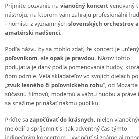
Prijmite pozvanie na
vianočný koncert
venovaný 
nástroju, na ktorom vám zahrajú profesionálni hu
- hornisti z významných
slovenských orchestrov a
amatérski nadšenci
.
Podľa názvu by sa mohlo zdať, že koncert je určený
poľovníkom
, ale
opak je pravdou
. Názov tohto
podujatia je daný podľa pomenovania hudby, ktorá
ňom odznie. Veľa skladateľov vo svojich dielach po
„
zvuk lesného či poľovníckeho rohu
“, od Mozarta
súčasnú filmovú, modernú a vážnu hudbu a práve 
sa snažíme prinášať nášmu publiku.
Príďte sa
započúvať do krásnych
, nielen vianočný
melódií a spríjemniť si tak adventný čas týmto
jedinečným koncertom – vypočuť si známe aj mene