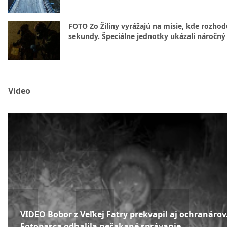
FOTO Zo Žiliny vyrážajú na misie, kde rozhod
sekundy. Špeciálne jednotky ukázali náročný
Video
VIDEO Bobor z Veľkej Fatry prekvapil aj ochranárov
Fotopasca odhalila nečakané správanie