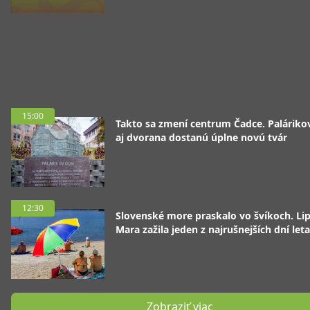
15:00
Takto sa zmení centrum Čadce. Palárik
aj dvorana dostanú úplne novú tvár
12:30
Slovenské more praskalo vo švíkoch. Li
Mara zažila jeden z najrušnejších dní leta
Zobraziť viac