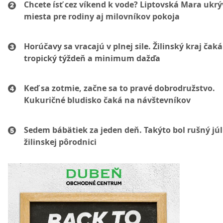
Chcete ísť cez víkend k vode? Liptovská Mara ukr
miesta pre rodiny aj milovníkov pokoja
Horúčavy sa vracajú v plnej sile. Žilinský kraj čaká
tropický týždeň a minimum dažďa
Keď sa zotmie, začne sa to pravé dobrodružstvo.
Kukuričné bludisko čaká na návštevníkov
Sedem bábätiek za jeden deň. Takýto bol rušný júl
žilinskej pôrodnici