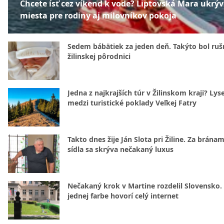
Chcete ísť cez víkend k vode? Liptovská Mara ukrý
miesta pre rodiny aj milovníkov pokoja
Sedem bábätiek za jeden deň. Takýto bol rušn
žilinskej pôrodnici
Jedna z najkrajších túr v Žilinskom kraji? Lyse
medzi turistické poklady Veľkej Fatry
Takto dnes žije Ján Slota pri Žiline. Za bránam
sídla sa skrýva nečakaný luxus
Nečakaný krok v Martine rozdelil Slovensko.
jednej farbe hovorí celý internet