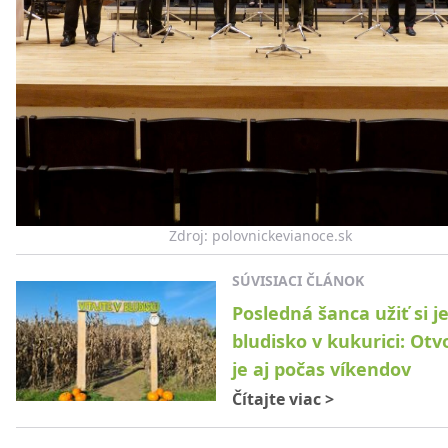
Zdroj: polovnickevianoce.sk
SÚVISIACI ČLÁNOK
Posledná šanca užiť si 
bludisko v kukurici: Ot
je aj počas víkendov
Čítajte viac
>