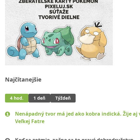
Najčítanejšie
4 hod.
1 deň
Týždeň
Nenápadný tvor má jed ako kobra indická. Žije aj 
Veľkej Fatre