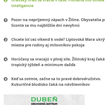
Oravský hrad sa vracia v čase. Pomáha mu umelá
inteligencia
Pozor na nepríjemný zápach v Žiline. Obyvatelia p
Sconte sa mu najbližšie dni nevyhnú
Chcete ísť cez víkend k vode? Liptovská Mara ukr
miesta pre rodiny aj milovníkov pokoja
Horúčavy sa vracajú v plnej sile. Žilinský kraj čaká
tropický týždeň a minimum dažďa
Keď sa zotmie, začne sa to pravé dobrodružstvo.
Kukuričné bludisko čaká na návštevníkov