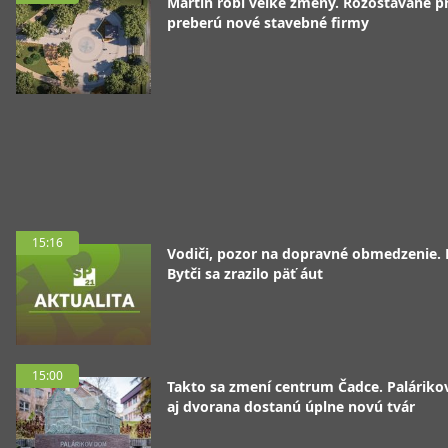
Martin robí veľké zmeny. Rozostavané p
preberú nové stavebné firmy
15:16
Vodiči, pozor na dopravné obmedzenie. 
Bytči sa zrazilo päť áut
15:00
Takto sa zmení centrum Čadce. Palárik
aj dvorana dostanú úplne novú tvár