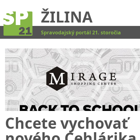
ŽILINA
Kat
Spravodajský portál 21. storočia
Chcete vychovať
nového Cehlárika