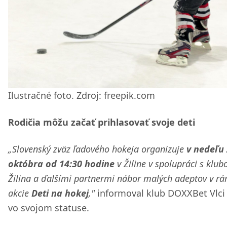
Ilustračné foto. Zdroj: freepik.com
Rodičia môžu začať prihlasovať svoje deti
„Slovenský zväz ľadového hokeja organizuje
v nedeľu 
októbra od 14:30 hodine
v Žiline v spolupráci s klub
Žilina a ďalšími partnermi nábor malých adeptov v rá
akcie
Deti na hokej
,"
informoval klub DOXXBet Vlci 
vo svojom statuse.