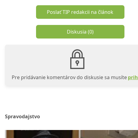
Poslať TIP redakcii na článok
Diskusia (
0
)
Pre pridávanie komentárov do diskusie sa musíte
prih
Spravodajstvo