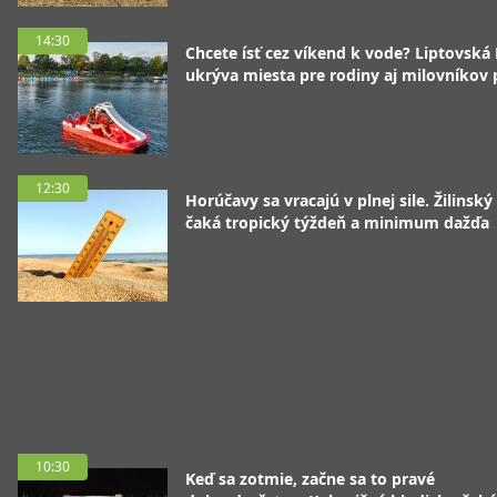
14:30
Chcete ísť cez víkend k vode? Liptovská
ukrýva miesta pre rodiny aj milovníkov
12:30
Horúčavy sa vracajú v plnej sile. Žilinský
čaká tropický týždeň a minimum dažďa
10:30
Keď sa zotmie, začne sa to pravé