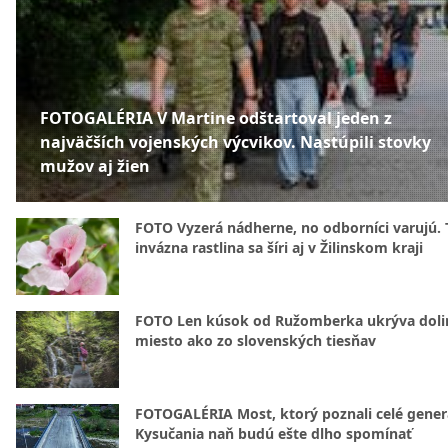
FOTOGALÉRIA V Martine odštartoval jeden z
najväčších vojenských výcvikov. Nastúpili stovky
mužov aj žien
FOTO Vyzerá nádherne, no odborníci varujú. 
invázna rastlina sa šíri aj v Žilinskom kraji
FOTO Len kúsok od Ružomberka ukrýva doli
miesto ako zo slovenských tiesňav
FOTOGALÉRIA Most, ktorý poznali celé gener
Kysučania naň budú ešte dlho spomínať