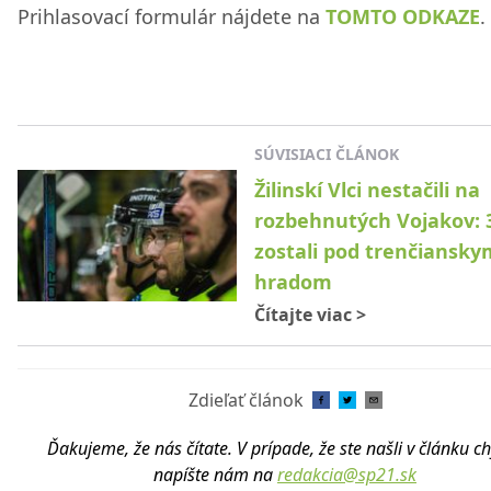
Prihlasovací formulár nájdete na
TOMTO ODKAZE
.
SÚVISIACI ČLÁNOK
Žilinskí Vlci nestačili na
rozbehnutých Vojakov: 
zostali pod trenčiansky
hradom
Čítajte viac
>
Zdieľať článok
Ďakujeme, že nás čítate. V prípade, že ste našli v článku c
napíšte nám na
redakcia@sp21.sk