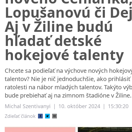
Lopušanovú či De
Aj v Žiline budú
hľadať detské
hokejové talenty
Chcete sa podieľať na výchove nových hokejov
talentov? Nie je nič jednoduchšie, ako prihlásiť
ratolesti na nábor mladých talentov. Takýto vý
bude prebiehať aj na zimnom štadióne v Žiline.
Michal Szentivanyi
|
10. október 2024
|
15:30:20
Zdieľať článok