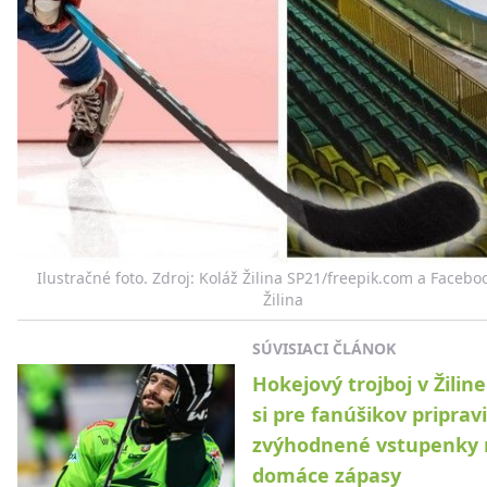
Ilustračné foto. Zdroj: Koláž Žilina SP21/freepik.com a Faceboo
Žilina
SÚVISIACI ČLÁNOK
Hokejový trojboj v Žiline:
si pre fanúšikov pripravi
zvýhodnené vstupenky 
domáce zápasy