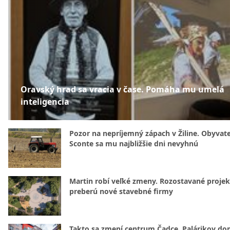
Oravský hrad sa vracia v čase. Pomáha mu umelá
inteligencia
Pozor na nepríjemný zápach v Žiline. Obyvatel
Sconte sa mu najbližšie dni nevyhnú
Martin robí veľké zmeny. Rozostavané projek
preberú nové stavebné firmy
Takto sa zmení centrum Čadce. Palárikov do