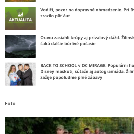
Vodiči, pozor na dopravné obmedzenie. Pri By
zrazilo päť áut
Oravu zasiahli krúpy aj prívalový dážď. Žilins
čaká ďalšie búrlivé počasie
BACK TO SCHOOL v OC MIRAGE: Populárni hos
Disney maskoti, súťaže aj autogramiáda. Žili
zažije popoludnie plné zábavy
Foto