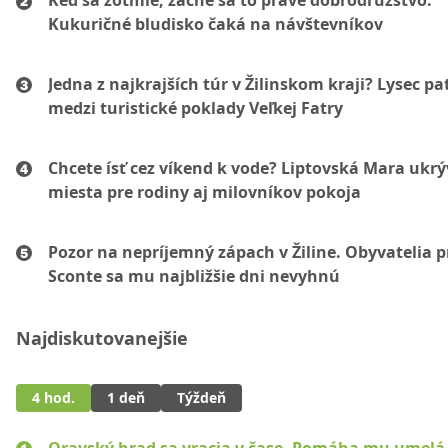
Keď sa zotmie, začne sa to pravé dobrodružstvo.
Kukuričné bludisko čaká na návštevníkov
Jedna z najkrajších túr v Žilinskom kraji? Lysec pat
medzi turistické poklady Veľkej Fatry
Chcete ísť cez víkend k vode? Liptovská Mara ukr
miesta pre rodiny aj milovníkov pokoja
Pozor na nepríjemný zápach v Žiline. Obyvatelia p
Sconte sa mu najbližšie dni nevyhnú
Najdiskutovanejšie
4 hod.
1 deň
Týždeň