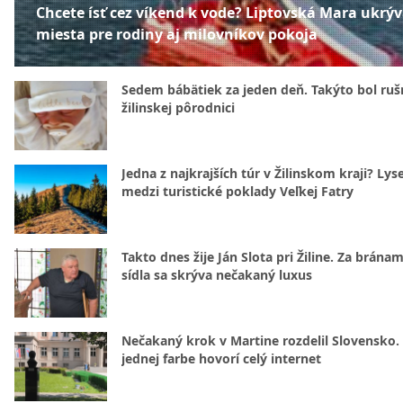
Chcete ísť cez víkend k vode? Liptovská Mara ukrý
miesta pre rodiny aj milovníkov pokoja
Sedem bábätiek za jeden deň. Takýto bol rušn
žilinskej pôrodnici
Jedna z najkrajších túr v Žilinskom kraji? Lyse
medzi turistické poklady Veľkej Fatry
Takto dnes žije Ján Slota pri Žiline. Za bránam
sídla sa skrýva nečakaný luxus
Nečakaný krok v Martine rozdelil Slovensko.
jednej farbe hovorí celý internet