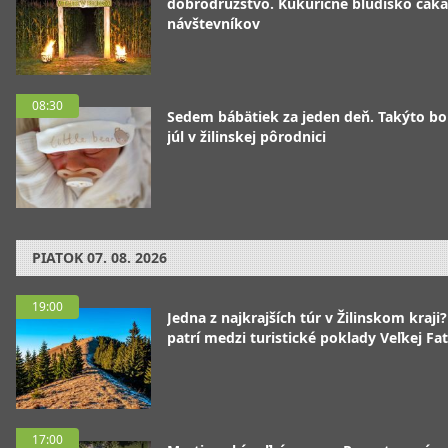
dobrodružstvo. Kukuričné bludisko čaká
návštevníkov
08:30
Sedem bábätiek za jeden deň. Takýto bo
júl v žilinskej pôrodnici
PIATOK
07. 08. 2026
19:00
Jedna z najkrajších túr v Žilinskom kraji
patrí medzi turistické poklady Veľkej Fa
17:00