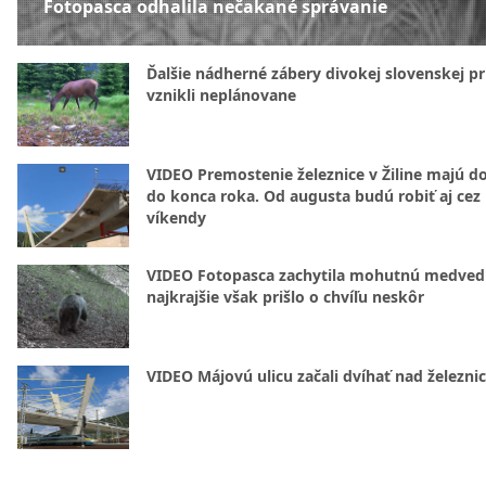
Fotopasca odhalila nečakané správanie
Ďalšie nádherné zábery divokej slovenskej pr
vznikli neplánovane
VIDEO Premostenie železnice v Žiline majú d
do konca roka. Od augusta budú robiť aj cez
víkendy
VIDEO Fotopasca zachytila mohutnú medvedi
najkrajšie však prišlo o chvíľu neskôr
VIDEO Májovú ulicu začali dvíhať nad železni