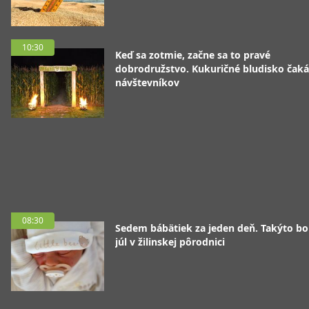
10:30
Keď sa zotmie, začne sa to pravé
dobrodružstvo. Kukuričné bludisko čaká
návštevníkov
08:30
Sedem bábätiek za jeden deň. Takýto bo
júl v žilinskej pôrodnici