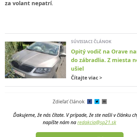
za volant nepatrí
.
SÚVISIACI ČLÁNOK
Opitý vodič na Orave nar
do zábradlia. Z miesta 
ušiel
Čítajte viac
>
Zdieľať článok
Ďakujeme, že nás čítate. V prípade, že ste našli v článku c
napíšte nám na
redakcia@sp21.sk