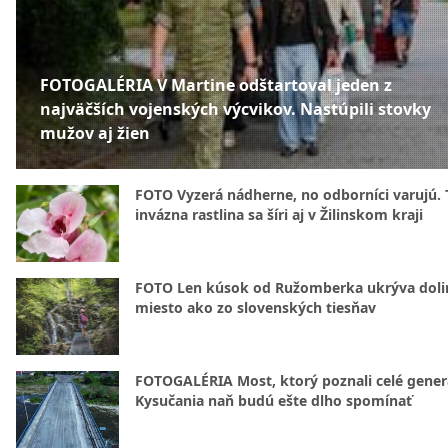
FOTOGALÉRIA V Martine odštartoval jeden z
najväčších vojenských výcvikov. Nastúpili stovky
mužov aj žien
FOTO Vyzerá nádherne, no odborníci varujú. 
invázna rastlina sa šíri aj v Žilinskom kraji
FOTO Len kúsok od Ružomberka ukrýva doli
miesto ako zo slovenských tiesňav
FOTOGALÉRIA Most, ktorý poznali celé gener
Kysučania naň budú ešte dlho spomínať