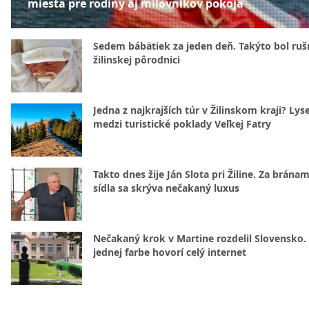
miesta pre rodiny aj milovníkov pokoja
Sedem bábätiek za jeden deň. Takýto bol rušn
žilinskej pôrodnici
Jedna z najkrajších túr v Žilinskom kraji? Lyse
medzi turistické poklady Veľkej Fatry
Takto dnes žije Ján Slota pri Žiline. Za bránam
sídla sa skrýva nečakaný luxus
Nečakaný krok v Martine rozdelil Slovensko.
jednej farbe hovorí celý internet