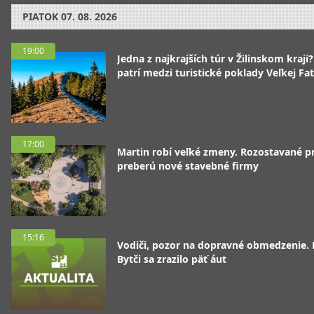
PIATOK
07. 08. 2026
19:00
Jedna z najkrajších túr v Žilinskom kraji
patrí medzi turistické poklady Veľkej Fa
17:00
Martin robí veľké zmeny. Rozostavané p
preberú nové stavebné firmy
15:16
Vodiči, pozor na dopravné obmedzenie. 
Bytči sa zrazilo päť áut