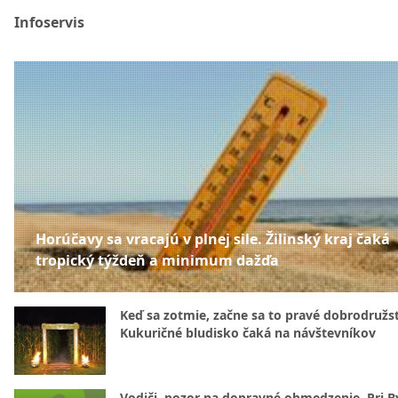
Infoservis
Horúčavy sa vracajú v plnej sile. Žilinský kraj čaká
tropický týždeň a minimum dažďa
Keď sa zotmie, začne sa to pravé dobrodružs
Kukuričné bludisko čaká na návštevníkov
Vodiči, pozor na dopravné obmedzenie. Pri By