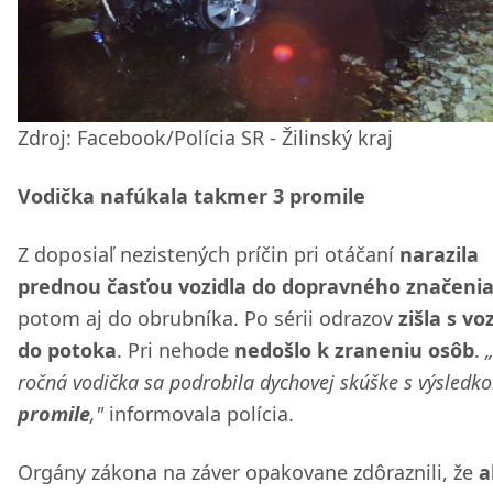
Zdroj: Facebook/Polícia SR - Žilinský kraj
Vodička nafúkala takmer 3 promile
Z doposiaľ nezistených príčin pri otáčaní
narazila
prednou časťou vozidla do dopravného značeni
potom aj do obrubníka. Po sérii odrazov
zišla s v
do potoka
. Pri nehode
nedošlo k zraneniu osôb
.
ročná vodička sa podrobila dychovej skúške s výsled
promile
,"
informovala polícia.
Orgány zákona na záver opakovane zdôraznili, že
a