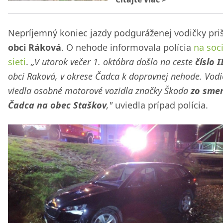
Nepríjemný koniec jazdy podguráženej vodičky pri
obci Ráková
. O nehode informovala polícia
na soci
sieti
.
„V utorok večer 1. októbra došlo na ceste
číslo I
obci Raková, v okrese Čadca k dopravnej nehode. Vod
viedla osobné motorové vozidla značky Škoda
zo sme
Čadca na obec Staškov
,"
uviedla prípad polícia.