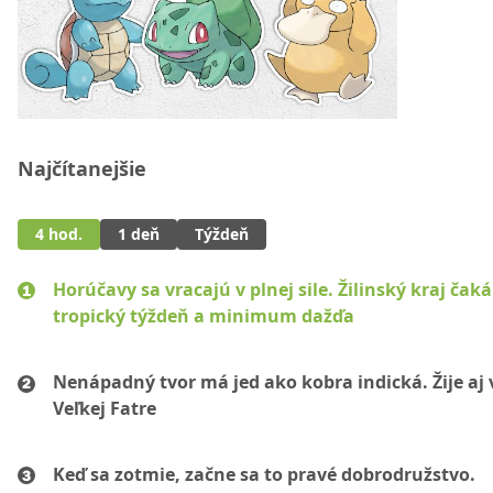
Najčítanejšie
4 hod.
1 deň
Týždeň
Horúčavy sa vracajú v plnej sile. Žilinský kraj čaká
tropický týždeň a minimum dažďa
Nenápadný tvor má jed ako kobra indická. Žije aj 
Veľkej Fatre
Keď sa zotmie, začne sa to pravé dobrodružstvo.