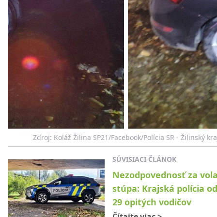
Zdroj: Koláž Žilina SP21/Facebook/Polícia SR - Žilinský kra
SÚVISIACI ČLÁNOK
Nezodpovednosť za vol
stúpa: Krajská polícia od
29 opitých vodičov
Čítajte viac
>