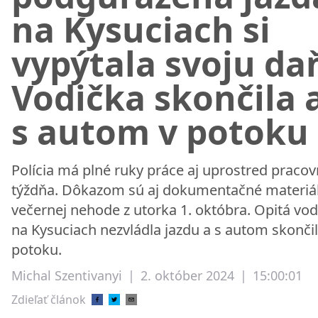
na Kysuciach si
vypýtala svoju da
Vodička skončila 
s autom v potoku
Polícia má plné ruky práce aj uprostred praco
týždňa. Dôkazom sú aj dokumentačné materiál
večernej nehode z utorka 1. októbra. Opitá vod
na Kysuciach nezvládla jazdu a s autom skončil
potoku.
Michal Szentivanyi
|
2. október 2024
|
15:00:01
Zdieľať článok