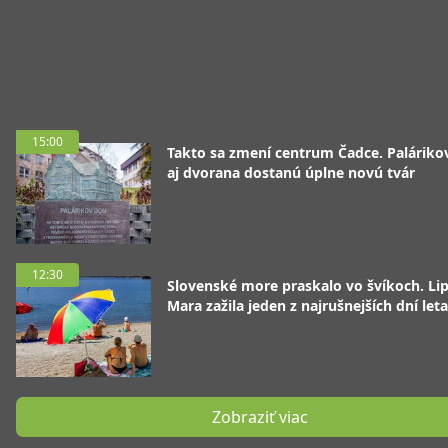
15:00
Takto sa zmení centrum Čadce. Palárik
aj dvorana dostanú úplne novú tvár
12:30
Slovenské more praskalo vo švíkoch. Li
Mara zažila jeden z najrušnejších dní leta
Zobraziť viac