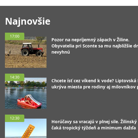
Najnovšie
17:00
Pozor na nepríjemný zápach v Žiline.
Obyvatelia pri Sconte sa mu najbližšie d
nevyhnú
14:30
Chcete ísť cez víkend k vode? Liptovská
ukrýva miesta pre rodiny aj milovníkov
12:30
Horúčavy sa vracajú v plnej sile. Žilinský
čaká tropický týždeň a minimum dažďa