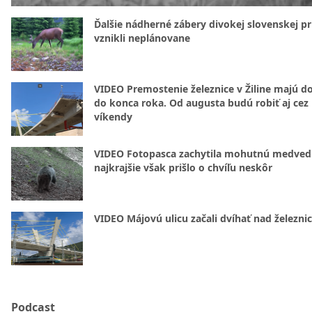
Ďalšie nádherné zábery divokej slovenskej pr
vznikli neplánovane
VIDEO Premostenie železnice v Žiline majú d
do konca roka. Od augusta budú robiť aj cez
víkendy
VIDEO Fotopasca zachytila mohutnú medvedi
najkrajšie však prišlo o chvíľu neskôr
VIDEO Májovú ulicu začali dvíhať nad železni
Podcast