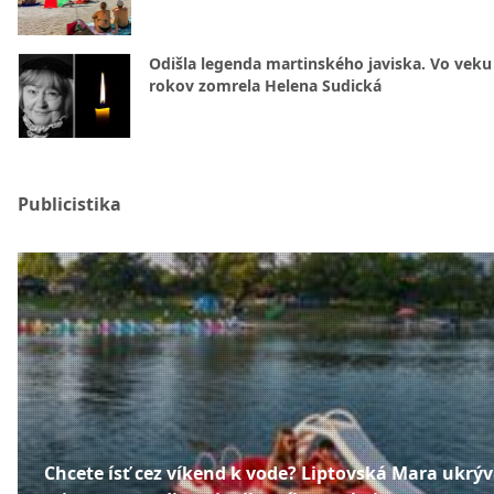
Odišla legenda martinského javiska. Vo veku
rokov zomrela Helena Sudická
Publicistika
Chcete ísť cez víkend k vode? Liptovská Mara ukrý