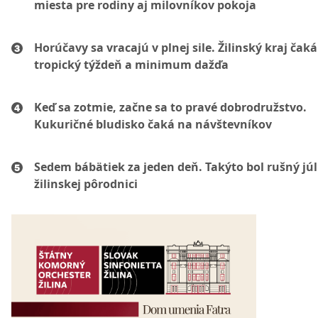
miesta pre rodiny aj milovníkov pokoja
Horúčavy sa vracajú v plnej sile. Žilinský kraj čaká
tropický týždeň a minimum dažďa
Keď sa zotmie, začne sa to pravé dobrodružstvo.
Kukuričné bludisko čaká na návštevníkov
Sedem bábätiek za jeden deň. Takýto bol rušný júl
žilinskej pôrodnici