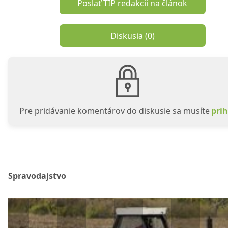
Poslať TIP redakcii na článok
Diskusia (
0
)
Pre pridávanie komentárov do diskusie sa musíte
prih
Spravodajstvo