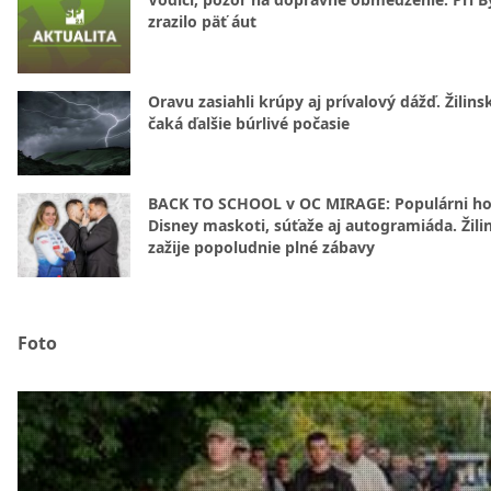
zrazilo päť áut
Oravu zasiahli krúpy aj prívalový dážď. Žilins
čaká ďalšie búrlivé počasie
BACK TO SCHOOL v OC MIRAGE: Populárni hos
Disney maskoti, súťaže aj autogramiáda. Žili
zažije popoludnie plné zábavy
Foto