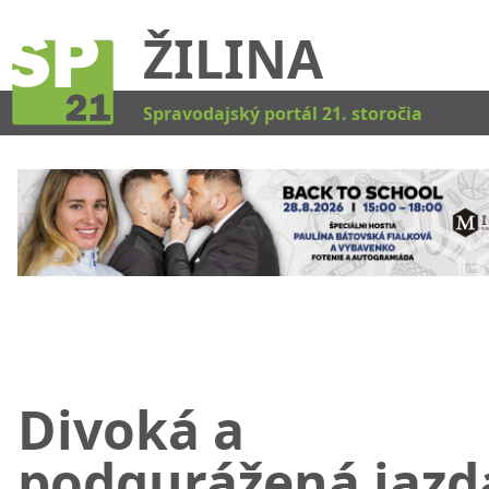
ŽILINA
Kat
Spravodajský portál 21. storočia
Divoká a
podgurážená jazd