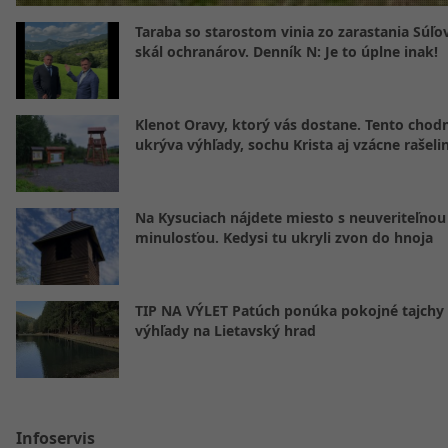
Taraba so starostom vinia zo zarastania Súľ
skál ochranárov. Denník N: Je to úplne inak!
Klenot Oravy, ktorý vás dostane. Tento chod
ukrýva výhľady, sochu Krista aj vzácne rašeli
Na Kysuciach nájdete miesto s neuveriteľnou
minulosťou. Kedysi tu ukryli zvon do hnoja
TIP NA VÝLET Patúch ponúka pokojné tajchy 
výhľady na Lietavský hrad
Infoservis