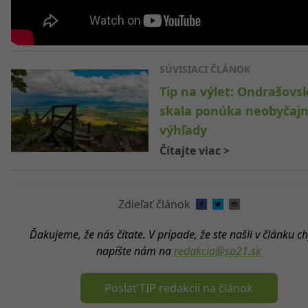
SÚVISIACI ČLÁNOK
Tip na výlet: Ondrašovs
skala ponúka neobyčaj
výhľady
Čítajte viac
>
Zdieľať článok
Ďakujeme, že nás čítate. V prípade, že ste našli v článku c
napíšte nám na
redakcia@sp21.sk
Poslať TIP redakcii na článok