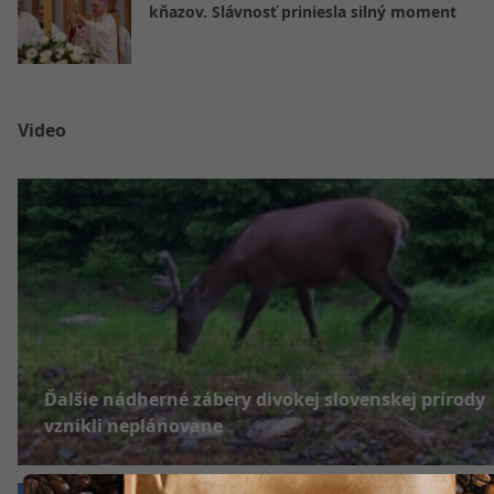
kňazov. Slávnosť priniesla silný moment
Video
Ďalšie nádherné zábery divokej slovenskej prírody
vznikli neplánovane
VIDEO Premostenie železnice v Žiline majú d