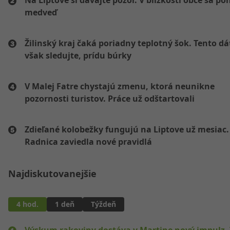
medveď
Žilinský kraj čaká poriadny teplotný šok. Tento d
však sledujte, prídu búrky
V Malej Fatre chystajú zmenu, ktorá neunikne
pozornosti turistov. Práce už odštartovali
Zdieľané kolobežky fungujú na Liptove už mesiac.
Radnica zaviedla nové pravidlá
Najdiskutovanejšie
4 hod.
1 deň
Týždeň
Výskum rakoviny dostáva v Martine nový impulz. 