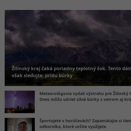
Žilinský kraj čaká poriadny teplotný šok. Tento dá
však sledujte, prídu búrky
Meteorológovia vydali výstrahu pre Žilinský k
Dnes môžu udrieť silné búrky s vetrom aj kr
Športujete v horúčavách? Zapamätajte si tiet
odborníka, ktoré určite využijete