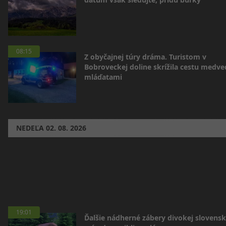
08:15
Z obyčajnej túry dráma. Turistom v
Bobroveckej doline skrížila cestu medve
mláďatami
NEDEĽA
02. 08. 2026
19:01
Ďalšie nádherné zábery divokej slovensk