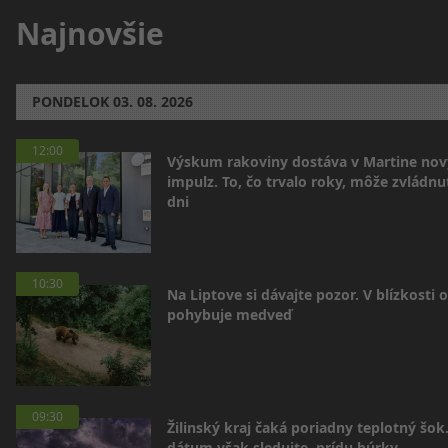
Najnovšie
PONDELOK
03. 08. 2026
12:00
Výskum rakoviny dostáva v Martine nov
impulz. To, čo trvalo roky, môže zvládnu
dni
10:30
Na Liptove si dávajte pozor. V blízkosti 
pohybuje medveď
09:30
Žilinský kraj čaká poriadny teplotný šok
dátum však sledujte, prídu búrky