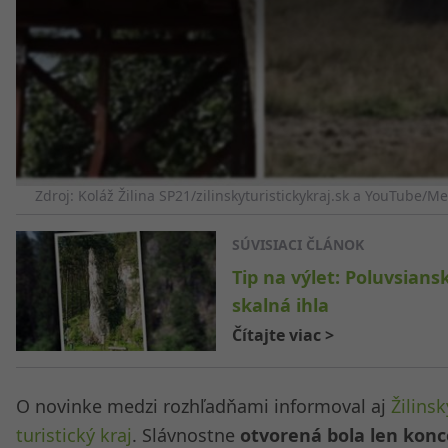
Zdroj: Koláž Žilina SP21/zilinskyturistickykraj.sk a YouTube/M
SÚVISIACI ČLÁNOK
Tip na výlet: Poluvsians
skalná ihla
Čítajte viac
>
O novinke medzi rozhľadňami informoval aj
Žilinsk
turistický kraj
. Slávnostne
otvorená bola len kon