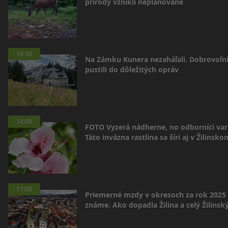
prírody vznikli neplánovane
16:30
Na Zámku Kunera nezaháľali. Dobrovoľní
pustili do dôležitých opráv
14:00
FOTO Vyzerá nádherne, no odborníci var
Táto invázna rastlina sa šíri aj v Žilinsko
11:00
Priemerné mzdy v okresoch za rok 2025
známe. Ako dopadla Žilina a celý Žilinský