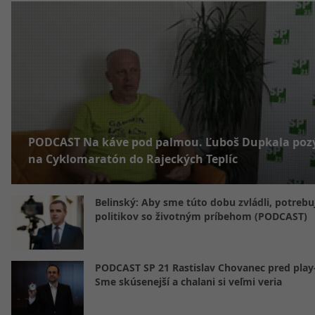
PODCAST Na káve pod palmou. Ľuboš Dupkala poz
na Cyklomaratón do Rajeckých Teplíc
Belinský: Aby sme túto dobu zvládli, potreb
politikov so životným príbehom (PODCAST)
PODCAST SP 21 Rastislav Chovanec pred play-
Sme skúsenejší a chalani si veľmi veria