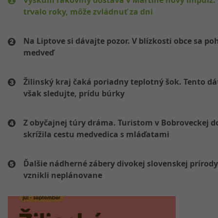
trvalo roky, môže zvládnuť za dni
Na Liptove si dávajte pozor. V blízkosti obce sa po
medveď
Žilinský kraj čaká poriadny teplotný šok. Tento d
však sledujte, prídu búrky
Z obyčajnej túry dráma. Turistom v Bobroveckej d
skrížila cestu medvedica s mláďatami
Ďalšie nádherné zábery divokej slovenskej prírody
vznikli neplánovane