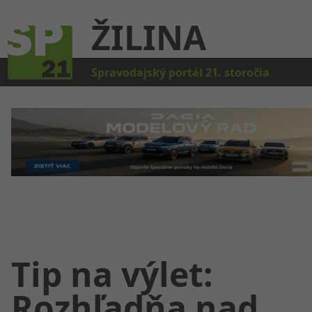
ŽILINA
Kat
Spravodajský portál 21. storočia
Tip na výlet:
Rozhľadňa nad