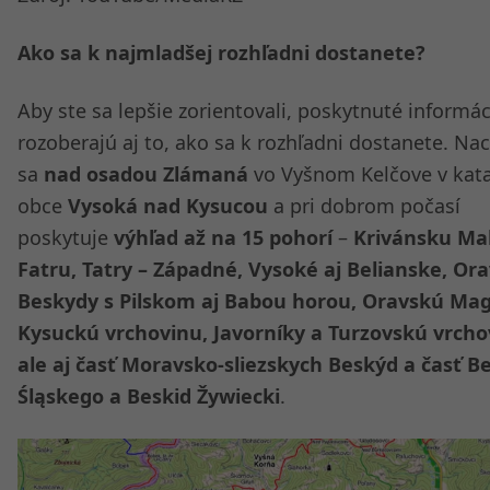
Ako sa k najmladšej rozhľadni dostanete?
Aby ste sa lepšie zorientovali, poskytnuté informác
rozoberajú aj to, ako sa k rozhľadni dostanete. Na
sa
nad osadou Zlámaná
vo Vyšnom Kelčove v kata
obce
Vysoká nad Kysucou
a pri dobrom počasí
poskytuje
výhľad až na 15 pohorí
–
Krivánsku Ma
Fatru, Tatry – Západné, Vysoké aj Belianske, Or
Beskydy s Pilskom aj Babou horou, Oravskú Ma
Kysuckú vrchovinu, Javorníky a Turzovskú vrcho
ale aj časť Moravsko-sliezskych Beskýd a časť B
Śląskego a Beskid Žywiecki
.