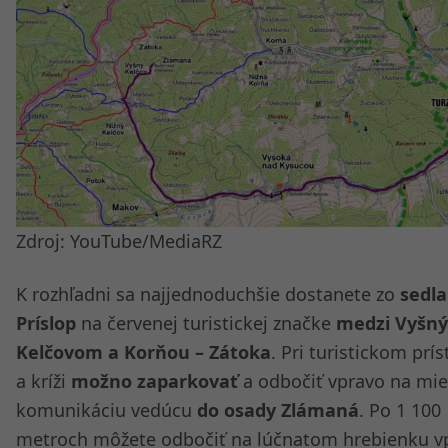
Zdroj: YouTube/MediaRZ
K rozhľadni sa najjednoduchšie dostanete zo
sedla
Príslop
na červenej turistickej značke
medzi Vyšn
Kelčovom a Korňou – Zátoka
. Pri turistickom prí
a kríži
možno zaparkovať
a odbočiť vpravo na mi
komunikáciu vedúcu
do osady Zlámaná
. Po 1 100
metroch môžete odbočiť na lúčnatom hrebienku v