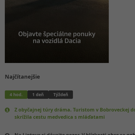
Najčítanejšie
4 hod.
1 deň
Týždeň
Z obyčajnej túry dráma. Turistom v Bobroveckej d
skrížila cestu medvedica s mláďatami
Na Liptove si dávajte pozor. V blízkosti obce sa po