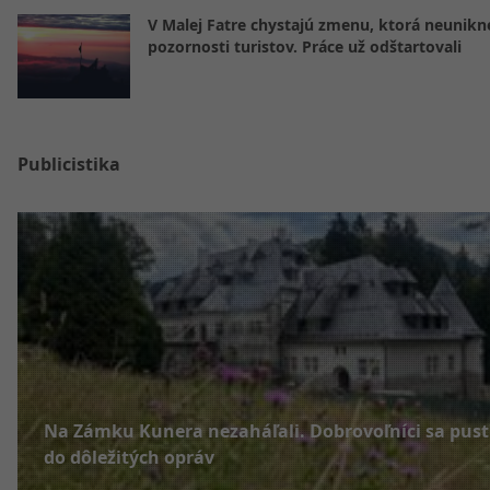
V Malej Fatre chystajú zmenu, ktorá neunikn
pozornosti turistov. Práce už odštartovali
Publicistika
Na Zámku Kunera nezaháľali. Dobrovoľníci sa pusti
do dôležitých opráv