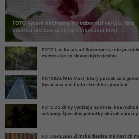
FOTO Vyzerá nádherne, no odborníci varujú. Táto
invázna rastlina sa šíri aj v Žilinskom kraji
FOTO Len kúsok od Ružomberka ukrýva doli
miesto ako zo slovenských tiesňav
FOTOGALÉRIA Most, ktorý poznali celé gener
Kysučania naň budú ešte dlho spomínať
FOTO Zo Žiliny vyrážajú na misie, kde rozhod
sekundy. Špeciálne jednotky ukázali náročný
FOTOGALÉRIA Žilinská diecéza má šiestich n