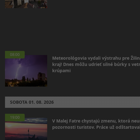
08:00
Meteorológovia vydali výstrahu pre Žili
kraj! Dnes môžu udrieť silné búrky s vet
krúpami
SOBOTA
01. 08. 2026
19:00
V Malej Fatre chystajú zmenu, ktorá ne
pozornosti turistov. Práce už odštartoval