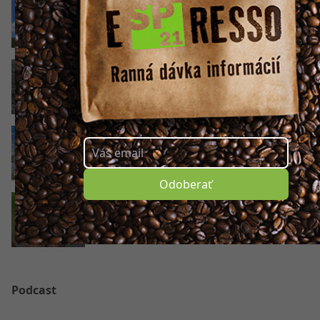
do konca roka. Od augusta budú robiť aj cez
víkendy
VIDEO Fotopasca zachytila mohutnú medvedi
najkrajšie však prišlo o chvíľu neskôr
VIDEO Májovú ulicu začali dvíhať nad železni
Odoberať
VIDEO V lesoch Veľkej Fatry sa práve odohrá
výnimočné divadlo. Málokto ho má šancu vid
Podcast