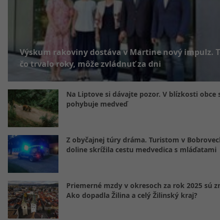
Výskum rakoviny dostáva v Martine nový impulz. T
čo trvalo roky, môže zvládnuť za dni
Na Liptove si dávajte pozor. V blízkosti obce 
pohybuje medveď
Z obyčajnej túry dráma. Turistom v Bobrovec
doline skrížila cestu medvedica s mláďatami
Priemerné mzdy v okresoch za rok 2025 sú 
Ako dopadla Žilina a celý Žilinský kraj?