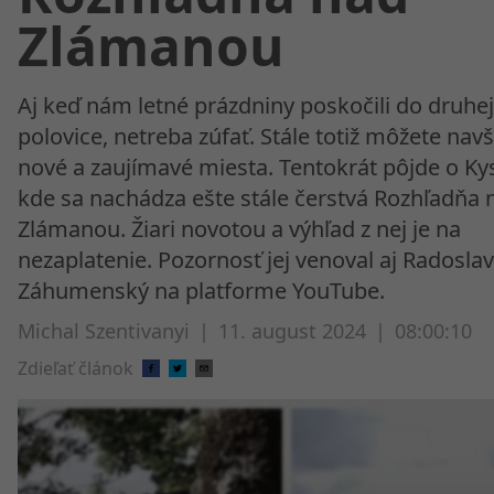
Zlámanou
Aj keď nám letné prázdniny poskočili do druhej
polovice, netreba zúfať. Stále totiž môžete navšt
nové a zaujímavé miesta. Tentokrát pôjde o Ky
kde sa nachádza ešte stále čerstvá Rozhľadňa 
Zlámanou. Žiari novotou a výhľad z nej je na
nezaplatenie. Pozornosť jej venoval aj Radoslav
Záhumenský na platforme YouTube.
Michal Szentivanyi
|
11. august 2024
|
08:00:10
Zdieľať článok