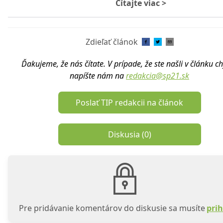
Čítajte viac
>
Zdieľať článok
Ďakujeme, že nás čítate. V prípade, že ste našli v článku c
napíšte nám na
redakcia@sp21.sk
Poslať TIP redakcii na článok
Diskusia (
0
)
Pre pridávanie komentárov do diskusie sa musíte
prih