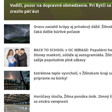
Vodiči, pozor na dopravné obmedzenie. Pri Bytči sa
zrazilo päť áut
Oravu zasiahli krúpy aj prívalový dážď. Žilins
čaká ďalšie búrlivé počasie
BACK TO SCHOOL v OC MIRAGE: Populárni hos
Disney maskoti, súťaže aj autogramiáda. Žili
zažije popoludnie plné zábavy
Extrémne teplo vyvrcholí, v Žilinskom kraji s
pripravte na búrky!
Horúčavy útočia, Žilina ponúka únik. Zimný 
sa otvára verejnosti