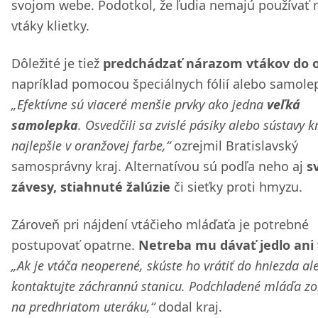
svojom webe. Podotkol, že ľudia nemajú používať 
vtáky klietky.
Dôležité je tiež
predchádzať nárazom vtákov do 
napríklad pomocou špeciálnych fólií alebo samolep
„Efektívne sú viaceré menšie prvky ako jedna
veľká
samolepka
. Osvedčili sa zvislé pásiky alebo sústavy k
najlepšie v oranžovej farbe,“
ozrejmil Bratislavský
samosprávny kraj. Alternatívou sú podľa neho aj
s
závesy, stiahnuté žalúzie
či sieťky proti hmyzu.
Zároveň pri nájdení vtáčieho mláďaťa je potrebné
postupovať opatrne.
Netreba mu dávať jedlo ani
„Ak je vtáča neoperené, skúste ho vrátiť do hniezda al
kontaktujte záchrannú stanicu. Podchladené mláďa zo
na predhriatom uteráku,“
dodal kraj.