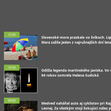
12:30
Slovenské more praskalo vo švíkoch. Li
Mara zažila jeden z najrušnejších dní leta
10:30
Odišla legenda martinského javiska. Vo
94 rokov zomrela Helena Sudická
09:00
Medveď naháňal auto aj cyklistov pri Raj
Lesnej. Za všetkým stojí šokujúci nález p