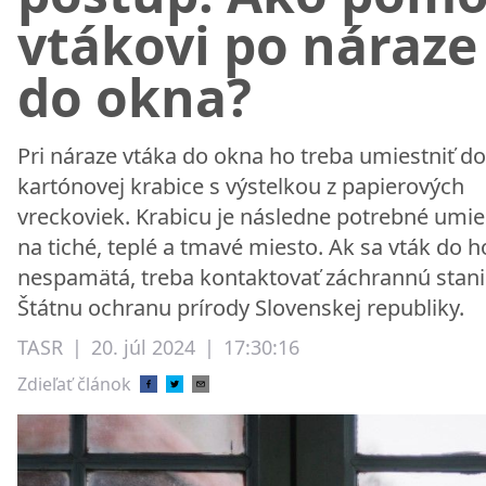
vtákovi po náraze
do okna?
Pri náraze vtáka do okna ho treba umiestniť do
kartónovej krabice s výstelkou z papierových
vreckoviek. Krabicu je následne potrebné umie
na tiché, teplé a tmavé miesto. Ak sa vták do 
nespamätá, treba kontaktovať záchrannú stani
Štátnu ochranu prírody Slovenskej republiky.
TASR
|
20. júl 2024
|
17:30:16
Zdieľať článok