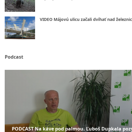
VIDEO Májovú ulicu začali dvíhať nad železni
Podcast
PODCAST Na káve pod palmou. Ľuboš Dupkala poz