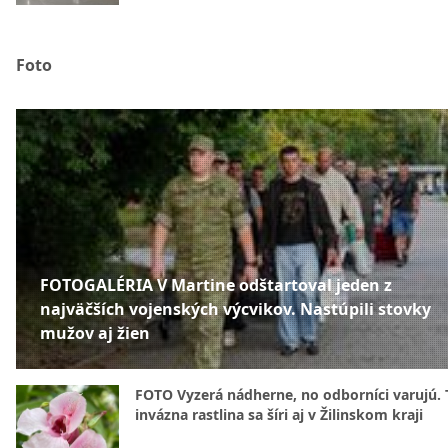
Foto
FOTOGALÉRIA V Martine odštartoval jeden z
najväčších vojenských výcvikov. Nastúpili stovky
mužov aj žien
FOTO Vyzerá nádherne, no odborníci varujú. 
invázna rastlina sa šíri aj v Žilinskom kraji