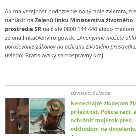
Ak má verejnosť podozrenie na týranie zvieraťa, tr
nahlásiť na
Zelenú linku Ministerstva životného
prostredia SR
na čísle 0800 144 440 alebo mailom
zelena.linka@enviro.gov.sk.
„Anonymne môžete ohlás
porušovanie zákonov na ochranu životného prostredia
uviedol Bratislavský samosprávny kraj.
SÚVISIACI ČLÁNOK
Nenechajte zlodejom ž
príležitosť. Polícia radí, 
ochrániť majetok pred
odchodom na dovolenk