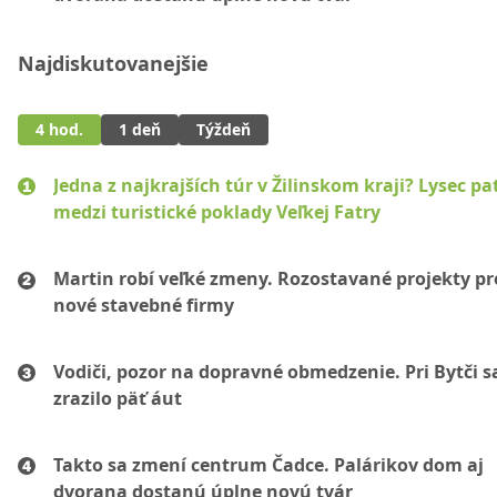
Najdiskutovanejšie
4 hod.
1 deň
Týždeň
Jedna z najkrajších túr v Žilinskom kraji? Lysec pat
medzi turistické poklady Veľkej Fatry
Martin robí veľké zmeny. Rozostavané projekty p
nové stavebné firmy
Vodiči, pozor na dopravné obmedzenie. Pri Bytči s
zrazilo päť áut
Takto sa zmení centrum Čadce. Palárikov dom aj
dvorana dostanú úplne novú tvár