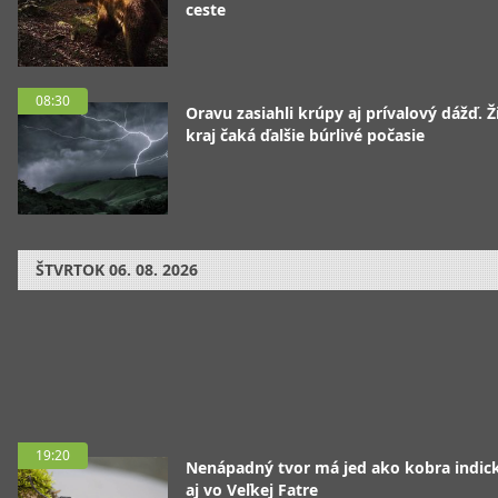
ceste
08:30
Oravu zasiahli krúpy aj prívalový dážď. Ž
kraj čaká ďalšie búrlivé počasie
ŠTVRTOK
06. 08. 2026
19:20
Nenápadný tvor má jed ako kobra indická
aj vo Veľkej Fatre