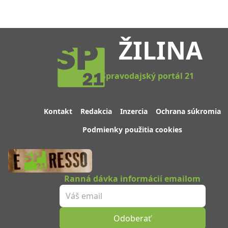
ŽILINA
Spravodajský portál 21
Kontakt
Redakcia
Inzercia
Ochrana súkromia
Podmienky použitia cookies
Ranná dávka informácií emailom
Odoberať