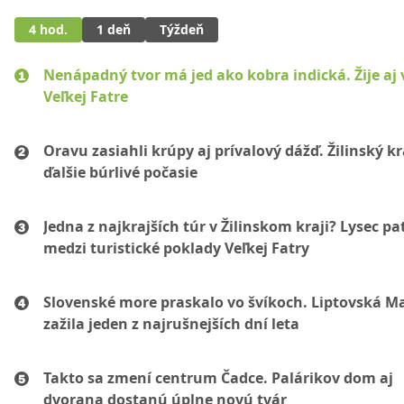
4 hod.
1 deň
Týždeň
Nenápadný tvor má jed ako kobra indická. Žije aj 
Veľkej Fatre
Oravu zasiahli krúpy aj prívalový dážď. Žilinský k
ďalšie búrlivé počasie
Jedna z najkrajších túr v Žilinskom kraji? Lysec pat
medzi turistické poklady Veľkej Fatry
Slovenské more praskalo vo švíkoch. Liptovská M
zažila jeden z najrušnejších dní leta
Takto sa zmení centrum Čadce. Palárikov dom aj
dvorana dostanú úplne novú tvár