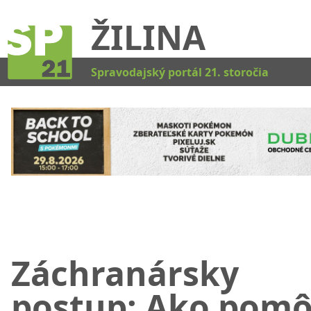
ŽILINA
Kat
Spravodajský portál 21. storočia
Záchranársky
postup: Ako pomô