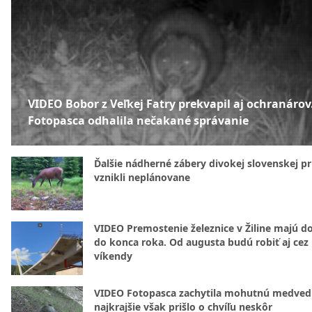
VIDEO Bobor z Veľkej Fatry prekvapil aj ochranárov
Fotopasca odhalila nečakané správanie
Ďalšie nádherné zábery divokej slovenskej pr
vznikli neplánovane
VIDEO Premostenie železnice v Žiline majú d
do konca roka. Od augusta budú robiť aj cez
víkendy
VIDEO Fotopasca zachytila mohutnú medvedi
najkrajšie však prišlo o chvíľu neskôr