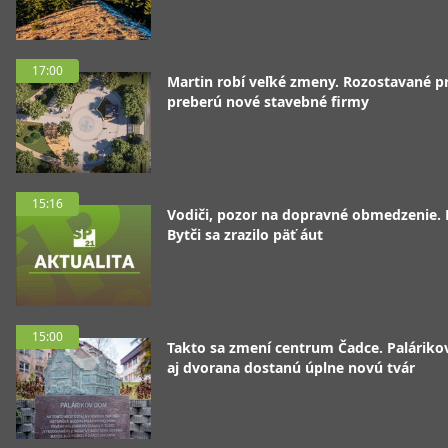
17:00
Martin robí veľké zmeny. Rozostavané p
preberú nové stavebné firmy
15:16
Vodiči, pozor na dopravné obmedzenie. 
Bytči sa zrazilo päť áut
15:00
Takto sa zmení centrum Čadce. Palárik
aj dvorana dostanú úplne novú tvár