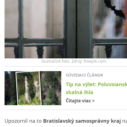
Ilustračné foto. Zdroj: freepik.com
SÚVISIACI ČLÁNOK
Tip na výlet: Poluvsians
skalná ihla
Čítajte viac
>
Upozornil na to
Bratislavský samosprávny kraj
n