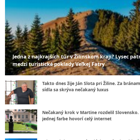
Jedna z najkrajších túr v Žilinskom kraji? Lysec patr
medzi turistické poklady Veľkej Fatry
Takto dnes žije Ján Slota pri Žiline. Za bránam
sídla sa skrýva nečakaný luxus
Nečakaný krok v Martine rozdelil Slovensko.
jednej farbe hovorí celý internet