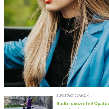
SÚVISIACI ČLÁNOK
Buďte obozretní! Opäto