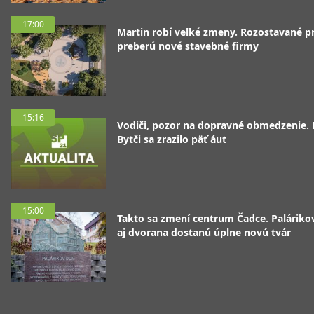
17:00
Martin robí veľké zmeny. Rozostavané p
preberú nové stavebné firmy
15:16
Vodiči, pozor na dopravné obmedzenie. 
Bytči sa zrazilo päť áut
15:00
Takto sa zmení centrum Čadce. Palárik
aj dvorana dostanú úplne novú tvár