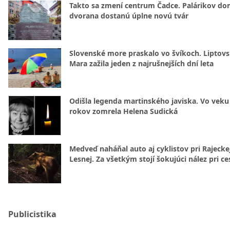
Takto sa zmení centrum Čadce. Palárikov do
dvorana dostanú úplne novú tvár
Slovenské more praskalo vo švíkoch. Liptov
Mara zažila jeden z najrušnejších dní leta
Odišla legenda martinského javiska. Vo veku
rokov zomrela Helena Sudická
Medveď naháňal auto aj cyklistov pri Rajecke
Lesnej. Za všetkým stojí šokujúci nález pri ce
Publicistika