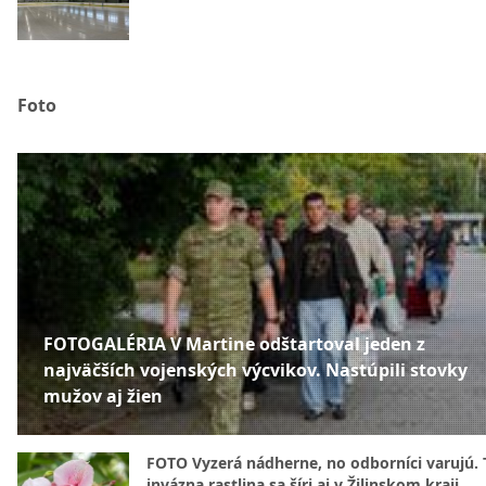
Foto
FOTOGALÉRIA V Martine odštartoval jeden z
najväčších vojenských výcvikov. Nastúpili stovky
mužov aj žien
FOTO Vyzerá nádherne, no odborníci varujú. 
invázna rastlina sa šíri aj v Žilinskom kraji