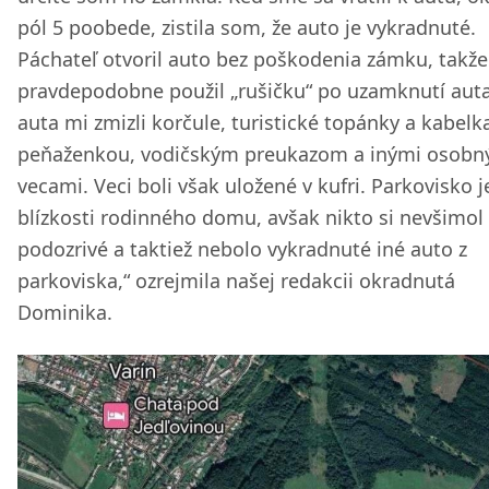
pól 5 poobede, zistila som, že auto je vykradnuté.
Páchateľ otvoril auto bez poškodenia zámku, takže
pravdepodobne použil „rušičku“ po uzamknutí auta
auta mi zmizli korčule, turistické topánky a kabelk
peňaženkou, vodičským preukazom a inými osobn
vecami. Veci boli však uložené v kufri. Parkovisko j
blízkosti rodinného domu, avšak nikto si nevšimol 
podozrivé a taktiež nebolo vykradnuté iné auto z
parkoviska,“ ozrejmila našej redakcii okradnutá
Dominika.