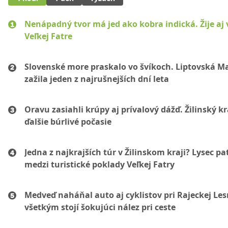
Nenápadný tvor má jed ako kobra indická. Žije aj 
Veľkej Fatre
Slovenské more praskalo vo švíkoch. Liptovská M
zažila jeden z najrušnejších dní leta
Oravu zasiahli krúpy aj prívalový dážď. Žilinský k
ďalšie búrlivé počasie
Jedna z najkrajších túr v Žilinskom kraji? Lysec pat
medzi turistické poklady Veľkej Fatry
Medveď naháňal auto aj cyklistov pri Rajeckej Les
všetkým stojí šokujúci nález pri ceste