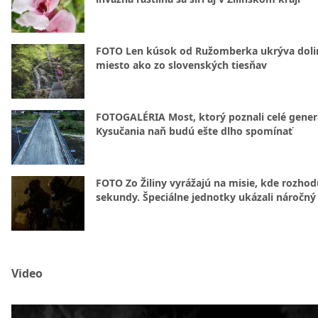
FOTO Len kúsok od Ružomberka ukrýva doli
miesto ako zo slovenských tiesňav
FOTOGALÉRIA Most, ktorý poznali celé gener
Kysučania naň budú ešte dlho spomínať
FOTO Zo Žiliny vyrážajú na misie, kde rozhod
sekundy. Špeciálne jednotky ukázali náročný
Video