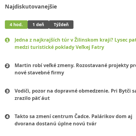
Najdiskutovanejšie
4 hod.
1 deň
Týždeň
Jedna z najkrajších túr v Žilinskom kraji? Lysec pat
medzi turistické poklady Veľkej Fatry
Martin robí veľké zmeny. Rozostavané projekty p
nové stavebné firmy
Vodiči, pozor na dopravné obmedzenie. Pri Bytči s
zrazilo päť áut
Takto sa zmení centrum Čadce. Palárikov dom aj
dvorana dostanú úplne novú tvár