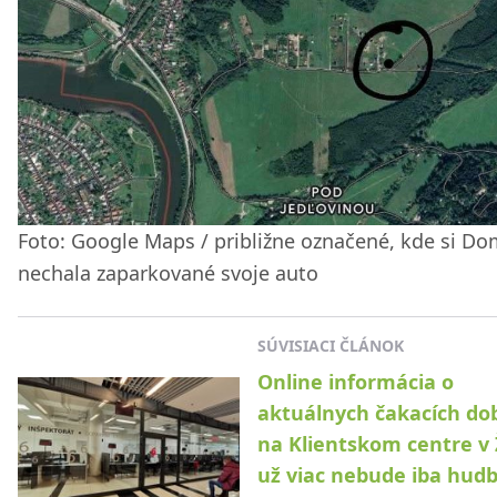
Foto: Google Maps / približne označené, kde si Do
nechala zaparkované svoje auto
SÚVISIACI ČLÁNOK
Online informácia o
aktuálnych čakacích do
na Klientskom centre v 
už viac nebude iba hud