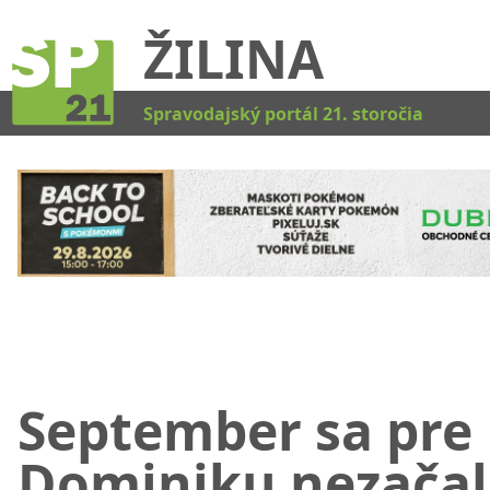
ŽILINA
Kat
Spravodajský portál 21. storočia
September sa pre
Dominiku nezačal