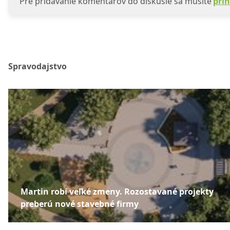
Pre pridávanie komentárov do diskusie sa musíte
prih
Spravodajstvo
Martin robí veľké zmeny. Rozostavané projekty
preberú nové stavebné firmy