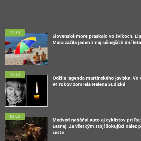
12:30
Slovenské more praskalo vo švíkoch. Li
Mara zažila jeden z najrušnejších dní leta
10:30
Odišla legenda martinského javiska. Vo
94 rokov zomrela Helena Sudická
09:00
Medveď naháňal auto aj cyklistov pri Raj
Lesnej. Za všetkým stojí šokujúci nález p
ceste