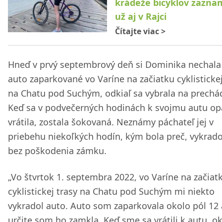
krádeže bicyklov zazna
už aj v Rajci
Čítajte viac
>
Hneď v prvý septembrový deň si Dominika nechala
auto zaparkované vo Varíne na začiatku cyklistickej
na Chatu pod Suchým, odkiaľ sa vybrala na prechá
Keď sa v podvečerných hodinách k svojmu autu op
vrátila, zostala šokovaná. Neznámy páchateľ jej v
priebehu niekoľkých hodín, kým bola preč, vykrado
bez poškodenia zámku.
„Vo štvrtok 1. septembra 2022, vo Varíne na začiat
cyklistickej trasy na Chatu pod Suchým mi niekto
vykradol auto. Auto som zaparkovala okolo pól 12 
určite som ho zamkla. Keď sme sa vrátili k autu, o