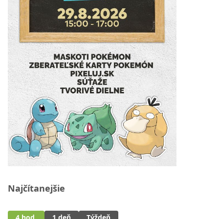
Najčítanejšie
4 hod.
1 deň
Týždeň