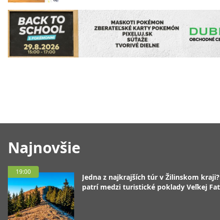
Najnovšie
19:00
Jedna z najkrajších túr v Žilinskom kraji
patrí medzi turistické poklady Veľkej Fa