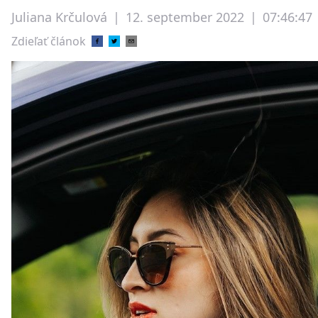
Juliana Krčulová
|
12. september 2022
|
07:46:47
Zdieľať článok