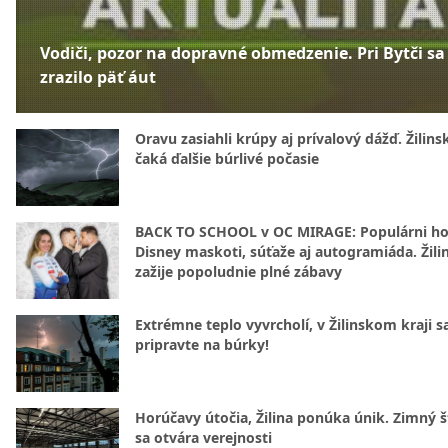
Vodiči, pozor na dopravné obmedzenie. Pri Bytči sa
zrazilo päť áut
Oravu zasiahli krúpy aj prívalový dážď. Žilins
čaká ďalšie búrlivé počasie
BACK TO SCHOOL v OC MIRAGE: Populárni hos
Disney maskoti, súťaže aj autogramiáda. Žili
zažije popoludnie plné zábavy
Extrémne teplo vyvrcholí, v Žilinskom kraji s
pripravte na búrky!
Horúčavy útočia, Žilina ponúka únik. Zimný 
sa otvára verejnosti