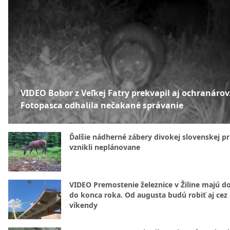
VIDEO Bobor z Veľkej Fatry prekvapil aj ochranárov
Fotopasca odhalila nečakané správanie
Ďalšie nádherné zábery divokej slovenskej pr
vznikli neplánovane
VIDEO Premostenie železnice v Žiline majú d
do konca roka. Od augusta budú robiť aj cez
víkendy