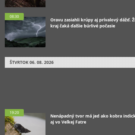
08:30
Oravu zasiahli krúpy aj prívalový dážď. Ž
kraj čaká ďalšie búrlivé počasie
ŠTVRTOK
06. 08. 2026
19:20
Nenápadný tvor má jed ako kobra indická
aj vo Veľkej Fatre