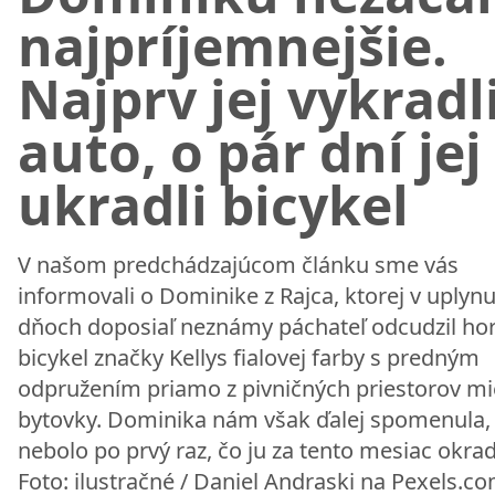
najpríjemnejšie.
Najprv jej vykradl
auto, o pár dní jej
ukradli bicykel
V našom predchádzajúcom článku sme vás
informovali o Dominike z Rajca, ktorej v uplyn
dňoch doposiaľ neznámy páchateľ odcudzil ho
bicykel značky Kellys fialovej farby s predným
odpružením priamo z pivničných priestorov mi
bytovky. Dominika nám však ďalej spomenula, 
nebolo po prvý raz, čo ju za tento mesiac okradl
Foto: ilustračné / Daniel Andraski na Pexels.c