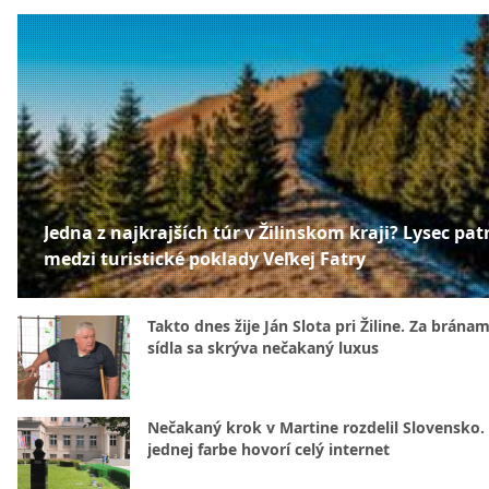
Jedna z najkrajších túr v Žilinskom kraji? Lysec patr
medzi turistické poklady Veľkej Fatry
Takto dnes žije Ján Slota pri Žiline. Za bránam
sídla sa skrýva nečakaný luxus
Nečakaný krok v Martine rozdelil Slovensko.
jednej farbe hovorí celý internet