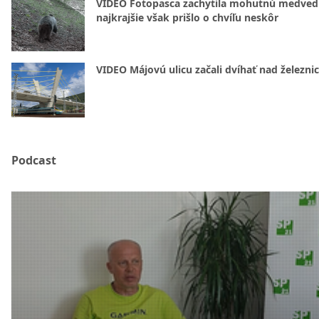
VIDEO Fotopasca zachytila mohutnú medvedi
najkrajšie však prišlo o chvíľu neskôr
VIDEO Májovú ulicu začali dvíhať nad železni
Podcast