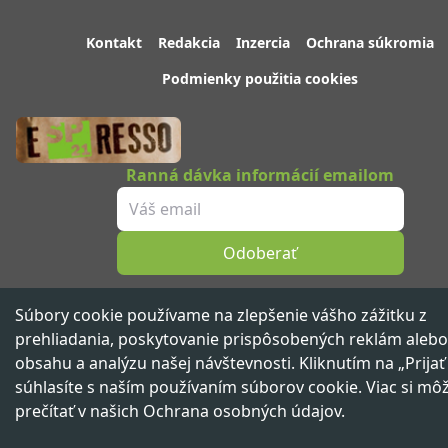
Kontakt
Redakcia
Inzercia
Ochrana súkromia
Podmienky použitia cookies
Ranná dávka informácií emailom
Odoberať
Sledujte nás
Súbory cookie používame na zlepšenie vášho zážitku z
prehliadania, poskytovanie prispôsobených reklám alebo
obsahu a analýzu našej návštevnosti. Kliknutím na „Prijať
súhlasíte s naším používaním súborov cookie. Viac si mô
Spravodajský portál 21. storočia ™ ©
2026
Všetky práva vyhradené
prečítať v našich
Ochrana osobných údajov
.
Vydáva
beNOW media group,
člen skupiny