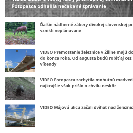
Fotopasca odhalila nečakané správanie
Ďalšie nádherné zábery divokej slovenskej pr
vznikli neplánovane
VIDEO Premostenie železnice v Žiline majú d
do konca roka. Od augusta budú robiť aj cez
víkendy
VIDEO Fotopasca zachytila mohutnú medvedi
najkrajšie však prišlo o chvíľu neskôr
VIDEO Májovú ulicu začali dvíhať nad železni