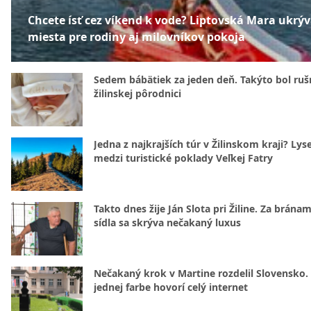
Chcete ísť cez víkend k vode? Liptovská Mara ukrý
miesta pre rodiny aj milovníkov pokoja
Sedem bábätiek za jeden deň. Takýto bol rušn
žilinskej pôrodnici
Jedna z najkrajších túr v Žilinskom kraji? Lyse
medzi turistické poklady Veľkej Fatry
Takto dnes žije Ján Slota pri Žiline. Za bránam
sídla sa skrýva nečakaný luxus
Nečakaný krok v Martine rozdelil Slovensko.
jednej farbe hovorí celý internet