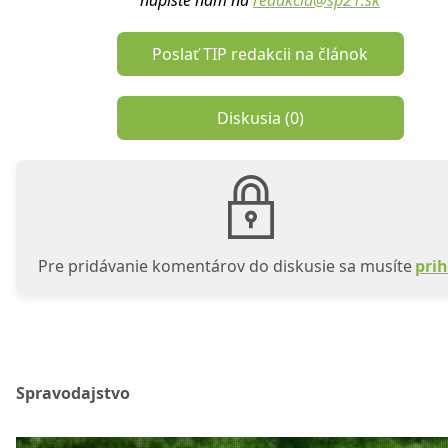
napíšte nám na
redakcia@sp21.sk
Poslať TIP redakcii na článok
Diskusia (
0
)
Pre pridávanie komentárov do diskusie sa musíte
prih
Spravodajstvo