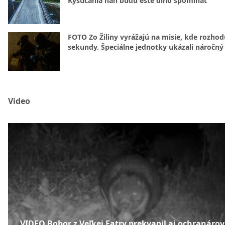
Kysučania naň budú ešte dlho spomínať
FOTO Zo Žiliny vyrážajú na misie, kde rozhod
sekundy. Špeciálne jednotky ukázali náročný
Video
VIDEO Bobor z Veľkej Fatry prekvapil aj ochranárov