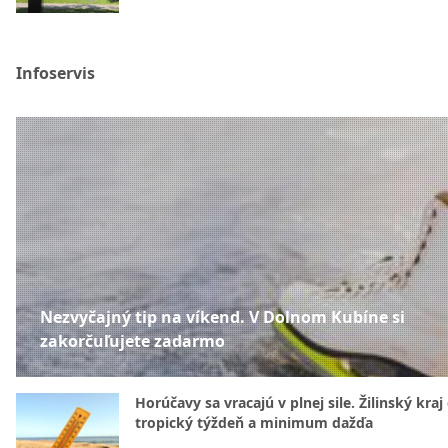
Infoservis
Nezvyčajný tip na víkend. V Dolnom Kubíne si
zakorčuľujete zadarmo
Horúčavy sa vracajú v plnej sile. Žilinský kraj
tropický týždeň a minimum dažďa