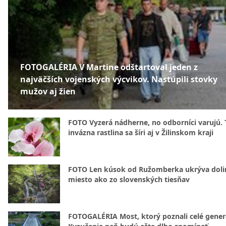
FOTOGALÉRIA V Martine odštartoval jeden z
najväčších vojenských výcvikov. Nastúpili stovky
mužov aj žien
FOTO Vyzerá nádherne, no odborníci varujú. 
invázna rastlina sa šíri aj v Žilinskom kraji
FOTO Len kúsok od Ružomberka ukrýva doli
miesto ako zo slovenských tiesňav
FOTOGALÉRIA Most, ktorý poznali celé gener