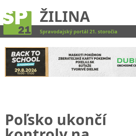
ŽILINA
Kat
Spravodajský portál 21. storočia
Poľsko ukončí
kontroly na