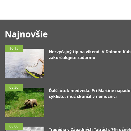
Najnovšie
10:15
Nezvyčajný tip na víkend. V Dolnom Kubí
zakorčuľujete zadarmo
08:30
Ďalší útok medveďa. Pri Martine napado
cyklistu, muž skončil v nemocnici
08:00
Tragédia v Západných Tatrách. 76-ročné