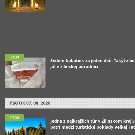
08:30
Sedem bábätiek za jeden deň. Takýto bo
júl v žilinskej pôrodnici
PIATOK
07. 08. 2026
19:00
Jedna z najkrajších túr v Žilinskom kraji
patrí medzi turistické poklady Veľkej Fa