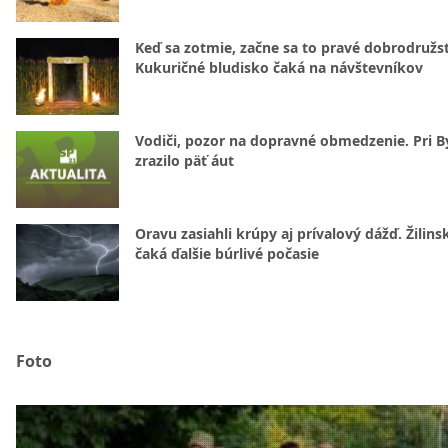
Keď sa zotmie, začne sa to pravé dobrodružs
Kukuričné bludisko čaká na návštevníkov
Vodiči, pozor na dopravné obmedzenie. Pri By
zrazilo päť áut
Oravu zasiahli krúpy aj prívalový dážď. Žilins
čaká ďalšie búrlivé počasie
Foto