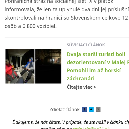
Pohraničná stráž na sociálnej sieti X v piatok
informovala, že len za uplynulé dva dni jej príslušní
skontrolovali na hranici so Slovenskom celkovo 12
osôb a 6 800 vozidiel.
SÚVISIACI ČLÁNOK
Dvaja starší turisti boli
dezorientovaní v Malej 
Pomohli im až horskí
záchranári
Čítajte viac
>
Zdieľať článok
Ďakujeme, že nás čítate. V prípade, že ste našli v článku c