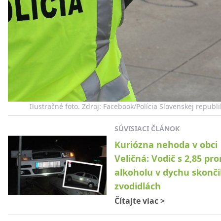
Ilustračné foto. Zdroj: Facebook/Polícia Slovenskej republi
SÚVISIACI ČLÁNOK
Kuriózna nehoda v obci
Veličná: Vodič s 2,85 pr
alkoholu v dychu skonči
zvodidlách
Čítajte viac
>