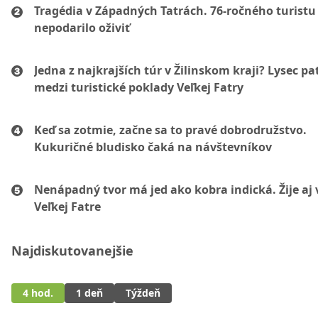
Tragédia v Západných Tatrách. 76-ročného turistu
nepodarilo oživiť
Jedna z najkrajších túr v Žilinskom kraji? Lysec pat
medzi turistické poklady Veľkej Fatry
Keď sa zotmie, začne sa to pravé dobrodružstvo.
Kukuričné bludisko čaká na návštevníkov
Nenápadný tvor má jed ako kobra indická. Žije aj 
Veľkej Fatre
Najdiskutovanejšie
4 hod.
1 deň
Týždeň