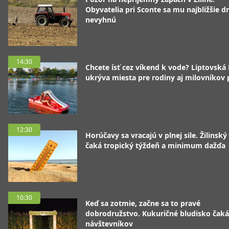
Obyvatelia pri Sconte sa mu najbližšie d
nevyhnú
14:30
Chcete ísť cez víkend k vode? Liptovská
ukrýva miesta pre rodiny aj milovníkov
12:30
Horúčavy sa vracajú v plnej sile. Žilinský
čaká tropický týždeň a minimum dažďa
10:30
Keď sa zotmie, začne sa to pravé
dobrodružstvo. Kukuričné bludisko čaká
návštevníkov