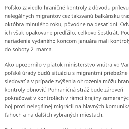
Poľsko zaviedlo hraničné kontroly z dôvodu prílevu
nelegálnych migrantov cez takzvanú balkánsku tra
októbra minulého roku, pôvodne na desať dní. Od
ich však opakovane predĺžilo, celkovo šesťkrát. Po
nariadenia vydaného koncom januára mali kontroly
do soboty 2. marca.
Ako upozornilo v piatok ministerstvo vnútra vo Var
poľské úrady budú situáciu s migrantmi priebežne
sledovať a v prípade zvýšenia ohrozenia môžu hran
kontroly obnoviť. Pohraničná stráž bude zároveň
pokračovať v kontrolách v rámci krajiny zameraný
boj proti nelegálnej migrácii na hlavných komuni
ťahoch a na ďalších vybraných miestach.