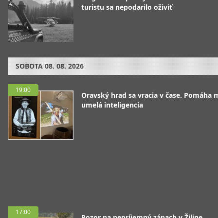
turistu sa nepodarilo oživiť
SOBOTA
08. 08. 2026
19:00
Oravský hrad sa vracia v čase. Pomáha 
umelá inteligencia
17:00
Pozor na nepríjemný zápach v Žiline.