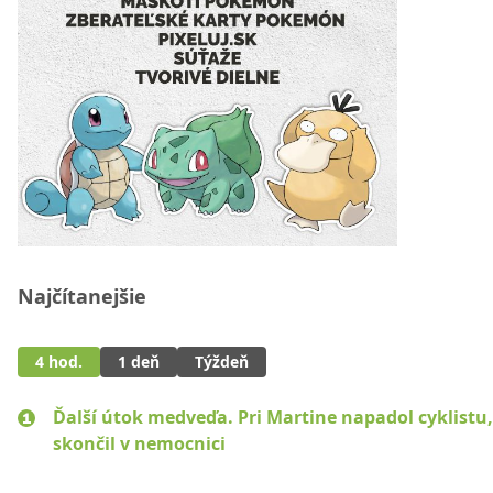
Najčítanejšie
4 hod.
1 deň
Týždeň
Ďalší útok medveďa. Pri Martine napadol cyklistu
skončil v nemocnici