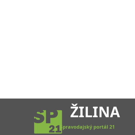
ŽILINA
Spravodajský portál 21