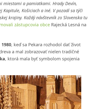
i miestami a pamiatkami. Hrady Devín,
j Kapitule, Košiciach a iné. V pozadí sa týči
skej krajiny. Každý návštevník zo Slovenska tu
rmovali zástupcovia obce
Rajecká Lesná na
 1980
, keď sa Pekara rozhodol dať život
reva a mal zobrazovať nielen tradičné
eka
, ktorá mala byť symbolom spojenia