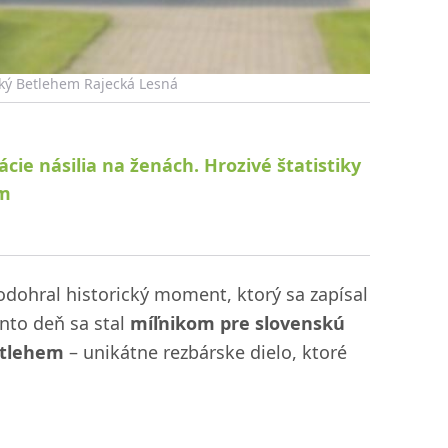
ský Betlehem Rajecká Lesná
cie násilia na ženách. Hrozivé štatistiky
ém
dohral historický moment, ktorý sa zapísal
ento deň sa stal
míľnikom pre slovenskú
etlehem
– unikátne rezbárske dielo, ktoré