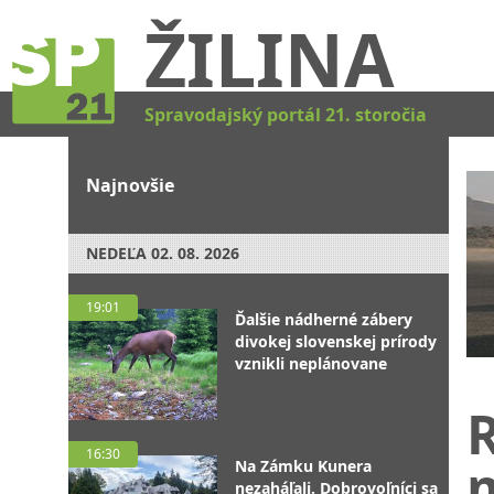
ŽILINA
Spravodajský portál 21. storočia
Najnovšie
NEDEĽA
02. 08. 2026
19:01
Ďalšie nádherné zábery
divokej slovenskej prírody
vznikli neplánovane
R
16:30
Na Zámku Kunera
nezaháľali. Dobrovoľníci sa