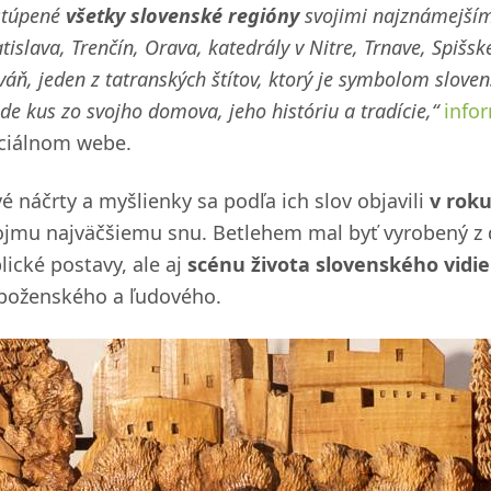
stúpené
všetky slovenské regióny
svojimi najznámejším
tislava, Trenčín, Orava, katedrály v Nitre, Trnave, Spišske
váň, jeden z tatranských štítov, ktorý je symbolom sloven
de kus zo svojho domova, jeho históriu a tradície,“
info
iciálnom webe.
vé náčrty a myšlienky sa podľa ich slov objavili
v roku
ojmu najväčšiemu snu. Betlehem mal byť vyrobený z d
lické postavy, ale aj
scénu života slovenského vidi
boženského a ľudového.