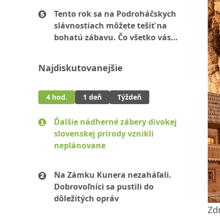
Tento rok sa na Podroháčskych
slávnostiach môžete tešiť na
bohatú zábavu. Čo všetko vás
čaká? (PROGRAM)
Najdiskutovanejšie
4 hod.
1 deň
Týždeň
Ďalšie nádherné zábery divokej
slovenskej prírody vznikli
neplánovane
Na Zámku Kunera nezaháľali.
Dobrovoľníci sa pustili do
dôležitých opráv
Zd