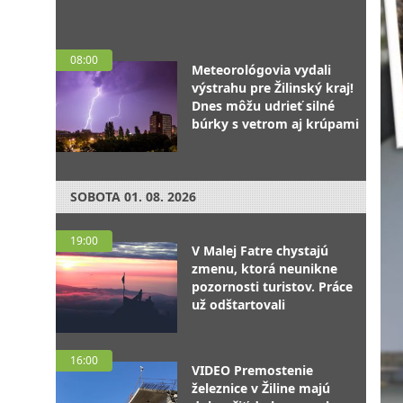
08:00
Meteorológovia vydali
výstrahu pre Žilinský kraj!
Dnes môžu udrieť silné
búrky s vetrom aj krúpami
SOBOTA
01. 08. 2026
19:00
V Malej Fatre chystajú
zmenu, ktorá neunikne
pozornosti turistov. Práce
už odštartovali
16:00
VIDEO Premostenie
železnice v Žiline majú