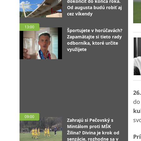
dokončiť do konca roka.
Od augusta budú robiť aj
cez víkendy
13:00
Športujete v horúčavách?
Zapamätajte si tieto rady
odborníka, ktoré určite
využijete
26
do
ku
09:00
sv
Zahrajú si Pečovský s
Mintálom proti MŠK
Žilina? Divina je krok od
Pr
senzácie, rozhodne sa v