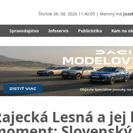
Štvrtok
06. 08. 2026 11:40:07
| Meniny má
Joze
Spravodajstvo
Infoservis
Publicistika
Kam na o
ajecká Lesná a jej 
moment: Slovenský