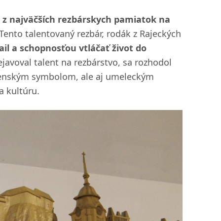
 z najväčších rezbárskych pamiatok na
 Tento talentovaný rezbár, rodák z Rajeckých
l a schopnosťou vtláčať život do
rejavoval talent na rezbárstvo, sa rozhodol
oženským symbolom, ale aj umeleckým
a kultúru.