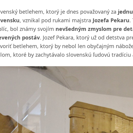
ovenský betlehem, ktorý je dnes považovaný za
jednu
ovensku
, vznikal pod rukami majstra
Jozefa Pekaru
.
plíc, bol známy svojím
nevšedným zmyslom pre detai
evených postáv
. Jozef Pekara, ktorý už od detstva p
tvoriť betlehem, ktorý by nebol len obyčajným náb
elom, ktoré by zachytávalo slovenskú ľudovú tradíciu 