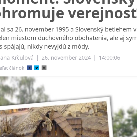
ohromuje verejnosť
sal sa 26. november 1995 a Slovenský betlehem v
elen miestom duchovného obohatenia, ale aj symb
s spájajú, nikdy nevyjdú z módy.
liana Krčulová
|
26. november 2024
|
14:00:06
eľať článok