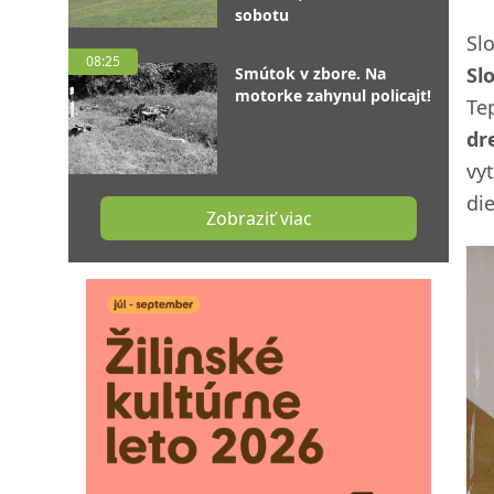
sobotu
Sl
08:25
Sl
Smútok v zbore. Na
motorke zahynul policajt!
Te
dr
vy
di
Zobraziť viac