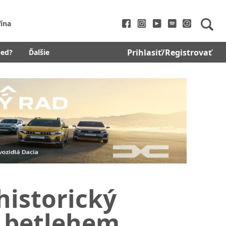
fína
Prihlasiť/Registrovať
bed?
Ďalšie
historický
 betlehem