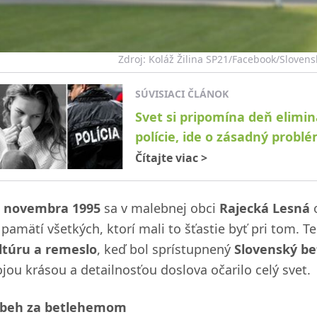
Zdroj: Koláž Žilina SP21/Facebook/Sloven
SÚVISIACI ČLÁNOK
Svet si pripomína deň eliminá
polície, ide o zásadný probl
Čítajte viac
>
. novembra 1995
sa v malebnej obci
Rajecká Lesná
o
 pamätí všetkých, ktorí mali to šťastie byť pri tom. T
ltúru a remeslo
, keď bol sprístupnený
Slovenský b
ojou krásou a detailnosťou doslova očarilo celý svet.
íbeh za betlehemom