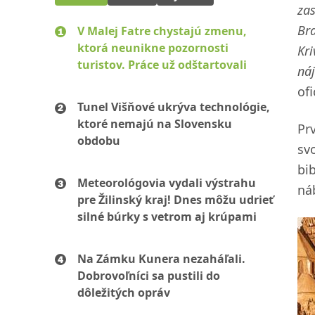
za
Bra
V Malej Fatre chystajú zmenu,
ktorá neunikne pozornosti
Kri
turistov. Práce už odštartovali
náj
of
Tunel Višňové ukrýva technológie,
ktoré nemajú na Slovensku
Pr
obdobu
sv
bib
Meteorológovia vydali výstrahu
ná
pre Žilinský kraj! Dnes môžu udrieť
silné búrky s vetrom aj krúpami
Na Zámku Kunera nezaháľali.
Dobrovoľníci sa pustili do
dôležitých opráv