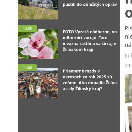
pustili do dôležitých opráv
Pí
14:00
FOTO Vyzerá nádherne, no
ni
odborníci varujú. Táto
invázna rastlina sa šíri aj v
ná
Žilinskom kraji
Ju
Zdi
11:00
Priemerné mzdy v
okresoch za rok 2025 sú
známe. Ako dopadla Žilina
a celý Žilinský kraj?