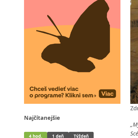
Zd
Najčítanejšie
„My
Scé
4 hod.
1 deň
Týždeň