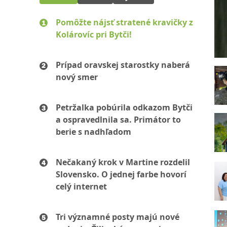
Pomôžte nájsť stratené kravičky z
Kolárovíc pri Bytči!
Prípad oravskej starostky naberá
nový smer
Petržalka pobúrila odkazom Bytči
a ospravedlnila sa. Primátor to
berie s nadhľadom
Nečakaný krok v Martine rozdelil
Slovensko. O jednej farbe hovorí
celý internet
Tri významné posty majú nové