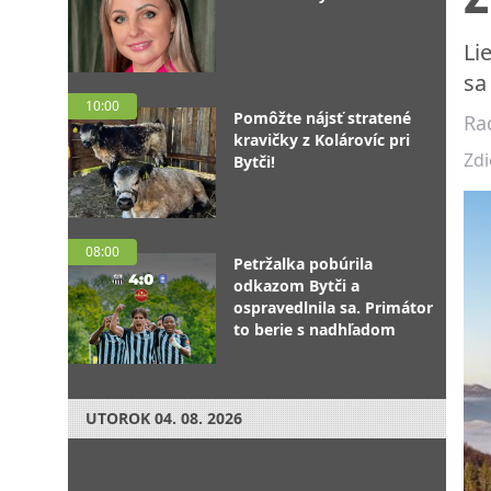
Li
sa
10:00
Pomôžte nájsť stratené
Ra
kravičky z Kolárovíc pri
Zdi
Bytči!
08:00
Petržalka pobúrila
odkazom Bytči a
ospravedlnila sa. Primátor
to berie s nadhľadom
UTOROK
04. 08. 2026