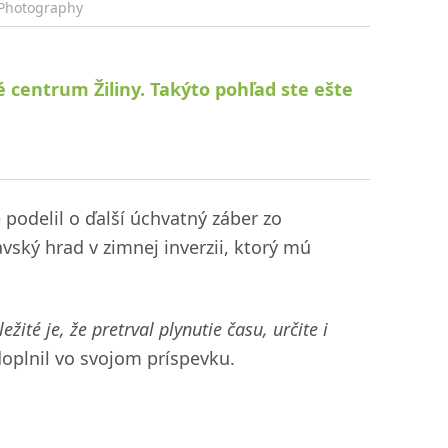
 Photography
 centrum Žiliny. Takýto pohľad ste ešte
podelil o ďalší úchvatný záber zo
avský hrad v zimnej inverzii, ktorý mú
ežité je, že pretrval plynutie času, určite i
oplnil vo svojom príspevku.