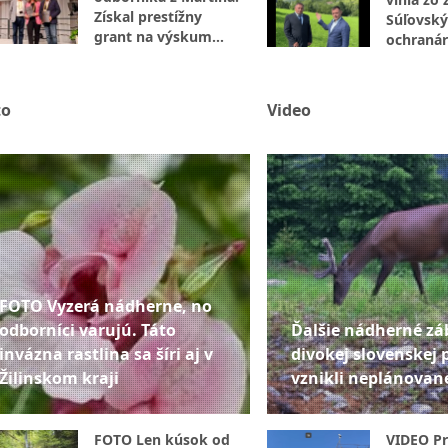
Získal prestížny
Súľovský
grant na výskum
ochranár
hematológie
N: Je to 
to
Video
FOTO Vyzerá nádherne, no
odborníci varujú. Táto
Ďalšie nádherné zá
invázna rastlina sa šíri aj v
divokej slovenskej 
Žilinskom kraji
vznikli neplánovan
FOTO Len kúsok od
VIDEO P