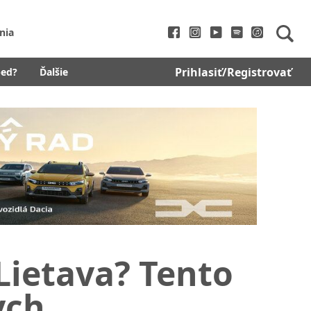
nia
Prihlasiť/Registrovať
bed?
Ďalšie
 Lietava? Tento
ych