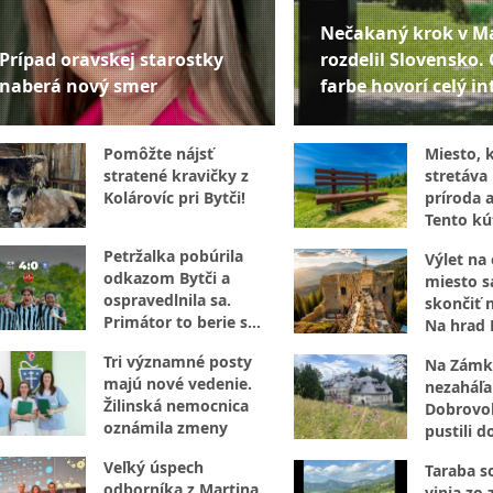
Nečakaný krok v M
Prípad oravskej starostky
rozdelil Slovensko. 
naberá nový smer
farbe hovorí celý in
Pomôžte nájsť
Miesto, 
stratené kravičky z
stretáva 
Kolárovíc pri Bytči!
príroda a
Tento kú
za návšt
Petržalka pobúrila
Výlet na
odkazom Bytči a
miesto 
ospravedlnila sa.
skončiť 
Primátor to berie s
Na hrad 
nadhľadom
nevstupu
Tri významné posty
Na Zámk
majú nové vedenie.
nezaháľal
Žilinská nemocnica
Dobrovoľ
oznámila zmeny
pustili d
opráv
Veľký úspech
Taraba s
odborníka z Martina.
vinia zo 