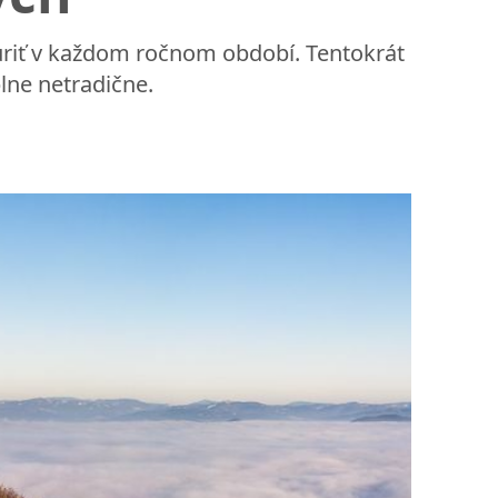
húriť v každom ročnom období. Tentokrát
plne netradične.