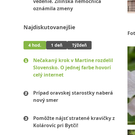
vedenie. Žilinská nemocnica
oznámila zmeny
Najdiskutovanejšie
Fo
4 hod.
1 deň
Týždeň
Nečakaný krok v Martine rozdelil
Slovensko. O jednej farbe hovorí
celý internet
Prípad oravskej starostky naberá
nový smer
Pomôžte nájsť stratené kravičky z
Kolárovíc pri Bytči!