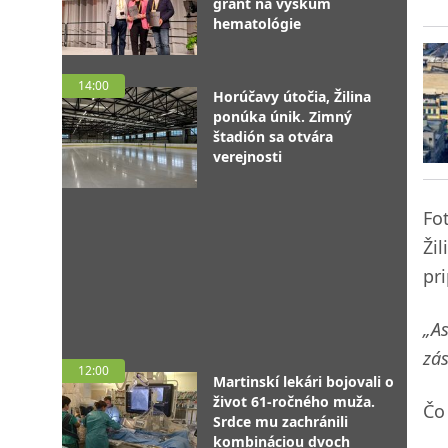
grant na výskum
hematológie
14:00
Horúčavy útočia, Žilina
ponúka únik. Zimný
štadión sa otvára
verejnosti
Fo
Ži
pr
„As
zás
12:00
Martinskí lekári bojovali o
život 61-ročného muža.
Čo 
Srdce mu zachránili
kombináciou dvoch