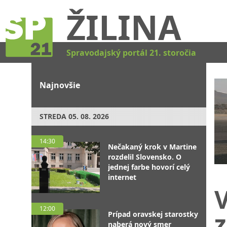
ŽILINA
Spravodajský portál 21. storočia
Najnovšie
STREDA
05. 08. 2026
14:30
Nečakaný krok v Martine
rozdelil Slovensko. O
jednej farbe hovorí celý
internet
V
12:00
Prípad oravskej starostky
naberá nový smer