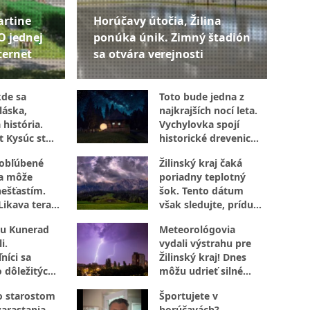
artine
Horúčavy útočia, Žilina
O jednej
ponúka únik. Zimný štadión
ternet
sa otvára verejnosti
kde sa
Toto bude jedna z
láska,
najkrajších nocí leta.
 história.
Vychylovka spojí
t Kysúc stojí
historické drevenice
evu
s vesmírom
 obľúbené
Žilinský kraj čaká
sa môže
poriadny teplotný
nešťastím.
šok. Tento dátum
Likava teraz
však sledujte, prídu
jte
búrky
u Kunerad
Meteorológovia
i.
vydali výstrahu pre
níci sa
Žilinský kraj! Dnes
o dôležitých
môžu udrieť silné
búrky s vetrom aj
o starostom
Športujete v
krúpami
zarastania
horúčavách?