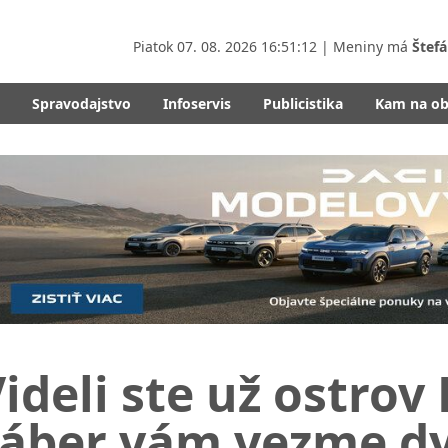
Piatok
07. 08. 2026 16:51:14
| Meniny má
Štefá
Spravodajstvo
Infoservis
Publicistika
Kam na o
ideli ste už ostrov
záber vám vezme d