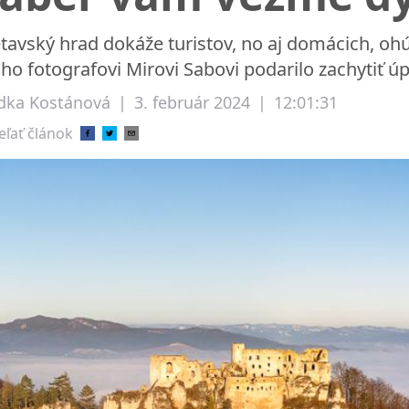
etavský hrad dokáže turistov, no aj domácich, o
 ho fotografovi Mirovi Sabovi podarilo zachytiť ú
dka Kostánová
|
3. február 2024
|
12:01:31
eľať článok