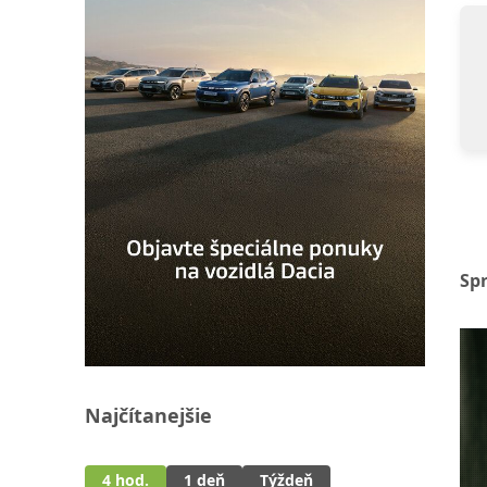
Sp
Najčítanejšie
4 hod.
1 deň
Týždeň