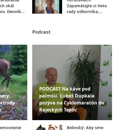
ch skál
Zapamätajte si tieto
ov. Denník
rady odborníka,
úplne inak!
ktoré určite využijete
Podcast
PODCAST Na káve pod
bery
palmou. Ľuboš Dupkala
prírody
pozýva na Cyklomaratón do
e
Rajeckých Teplíc
remostenie
Belinský: Aby sme