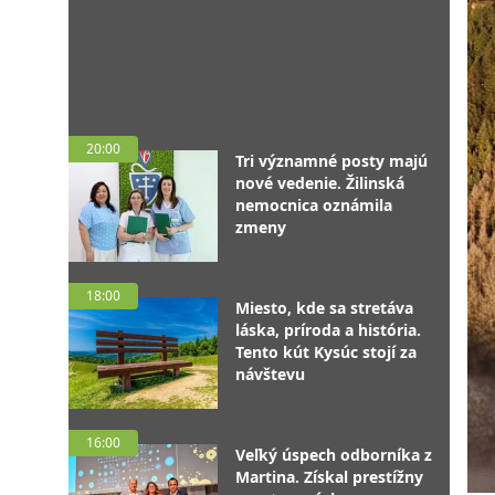
20:00
Tri významné posty majú
nové vedenie. Žilinská
nemocnica oznámila
zmeny
18:00
Miesto, kde sa stretáva
láska, príroda a história.
Tento kút Kysúc stojí za
návštevu
16:00
Veľký úspech odborníka z
Martina. Získal prestížny