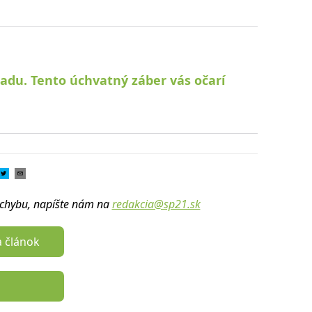
du. Tento úchvatný záber vás očarí
u chybu, napíšte nám na
redakcia@sp21.sk
a článok