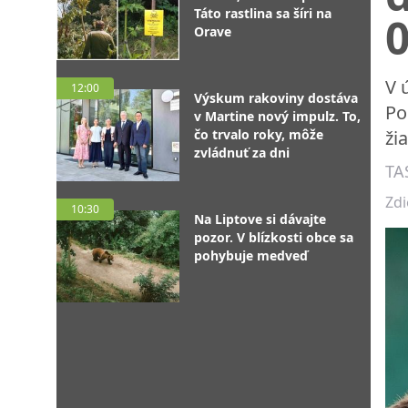
Táto rastlina sa šíri na
0
Orave
V 
12:00
Výskum rakoviny dostáva
Po
v Martine nový impulz. To,
čo trvalo roky, môže
ži
zvládnuť za dni
TA
Zdi
10:30
Na Liptove si dávajte
pozor. V blízkosti obce sa
pohybuje medveď