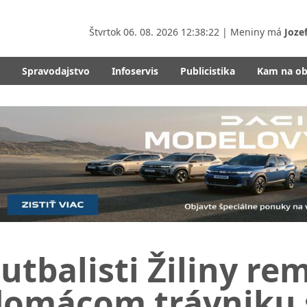
Štvrtok
06. 08. 2026 12:38:24
| Meniny má
Joze
Spravodajstvo
Infoservis
Publicistika
Kam na o
utbalisti Žiliny re
domácom trávniku 