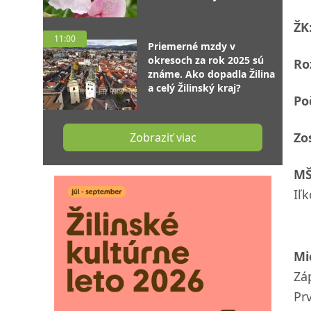
ŽK
11:00
Priemerné mzdy v
okresoch za rok 2025 sú
Ro
známe. Ako dopadla Žilina
a celý Žilinský kraj?
Po
Zo
Zobraziť viac
MŠ
Iľk
Mi
Zá
Pr