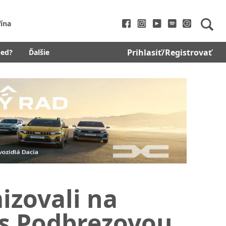
fína
Prihlasiť/Registrovať
bed?
Ďalšie
mizovali na
s Podbrezovou