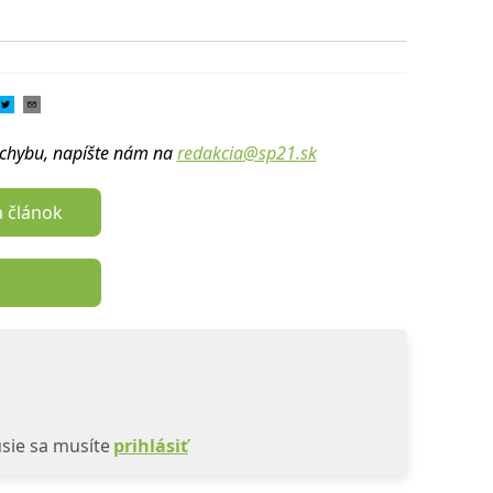
u chybu, napíšte nám na
redakcia@sp21.sk
a článok
sie sa musíte
prihlásiť