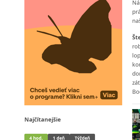
Ná
pr
na
Št
ro
lo
ko
do
zá
Bo
Najčítanejšie
4 hod.
1 deň
Týždeň