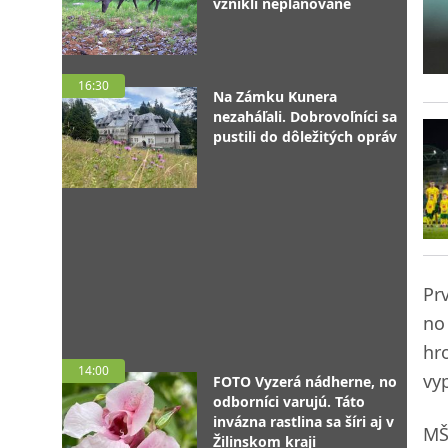
vznikli neplánovane
16:30
Na Zámku Kunera
nezaháľali. Dobrovoľníci sa
pustili do dôležitých opráv
Pr
no
hr
14:00
vyp
FOTO Vyzerá nádherne, no
odborníci varujú. Táto
invázna rastlina sa šíri aj v
MŠ
Žilinskom kraji