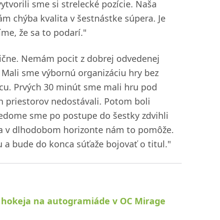
tvorili sme si strelecké pozície. Naša
ám chýba kvalita v šestnástke súpera. Je
me, že sa to podarí."
čne. Nemám pocit z dobrej odvedenej
. Mali sme výbornú organizáciu hry bez
ancu. Prvých 30 minút sme mali hru pod
 priestorov nedostávali. Potom boli
vedome sme po postupe do šestky zdvihli
ti a v dlhodobom horizonte nám to pomôže.
u a bude do konca súťaže bojovať o titul."
o hokeja na autogramiáde v OC Mirage