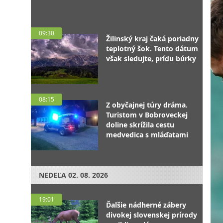
09:30
Žilinský kraj čaká poriadny
teplotný šok. Tento dátum
však sledujte, prídu búrky
08:15
Z obyčajnej túry dráma.
Turistom v Bobroveckej
doline skrížila cestu
medvedica s mláďatami
NEDEĽA
02. 08. 2026
19:01
Ďalšie nádherné zábery
divokej slovenskej prírody