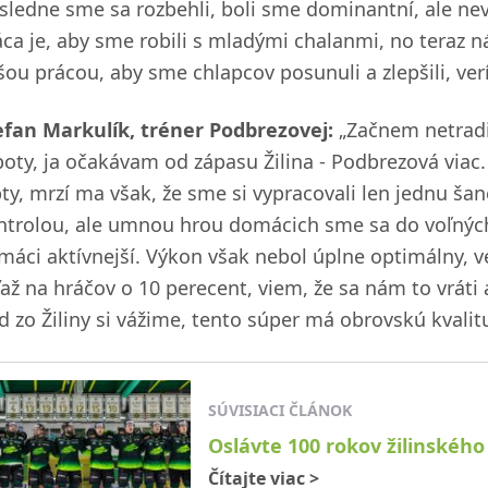
sledne sme sa rozbehli, boli sme dominantní, ale nevy
áca je, aby sme robili s mladými chalanmi, no teraz n
šou prácou, aby sme chlapcov posunuli a zlepšili, verí
efan Markulík, tréner Podbrezovej:
„Začnem netradi
boty, ja očakávam od zápasu Žilina - Podbrezová viac
pty, mrzí ma však, že sme si vypracovali len jednu š
ntrolou, ale umnou hrou domácich sme sa do voľných
máci aktívnejší. Výkon však nebol úplne optimálny, 
ťaž na hráčov o 10 perecent, viem, že sa nám to vrá
d zo Žiliny si vážime, tento súper má obrovskú kvalit
SÚVISIACI ČLÁNOK
Oslávte 100 rokov žilinskéh
Čítajte viac
>