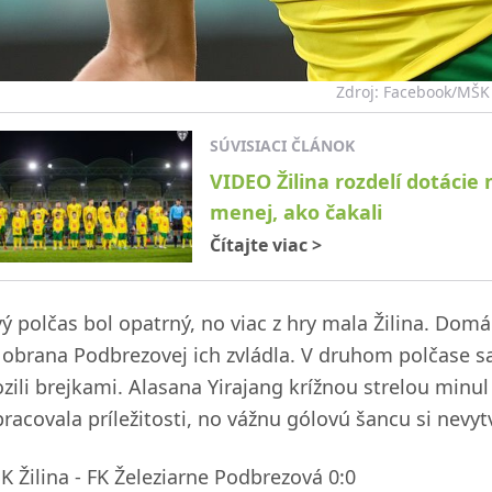
Zdroj: Facebook/MŠK 
SÚVISIACI ČLÁNOK
VIDEO Žilina rozdelí dotácie
menej, ako čakali
Čítajte viac
>
vý polčas bol opatrný, no viac z hry mala Žilina. Domá
 obrana Podbrezovej ich zvládla. V druhom polčase sa o
ozili brejkami. Alasana Yirajang krížnou strelou minul
racovala príležitosti, no vážnu gólovú šancu si nevytv
K Žilina - FK Železiarne Podbrezová 0:0