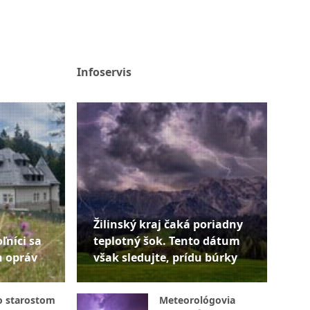
Infoservis
Žilinský kraj čaká poriadny
ľníci sa
teplotný šok. Tento dátum
h opráv
však sledujte, prídu búrky
o starostom
Meteorológovia