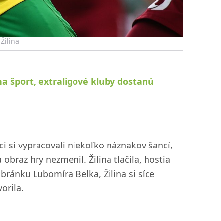
Žilina
 na šport, extraligové kluby dostanú
ci si vypracovali niekoľko náznakov šancí,
braz hry nezmenil. Žilina tlačila, hostia
 bránku Ľubomíra Belka, Žilina si síce
orila.