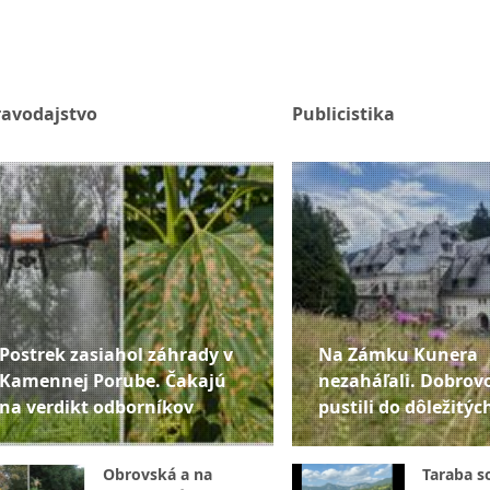
ravodajstvo
Publicistika
Postrek zasiahol záhrady v
Na Zámku Kunera
Kamennej Porube. Čakajú
nezaháľali. Dobrovo
na verdikt odborníkov
pustili do dôležitýc
Obrovská a na
Taraba s