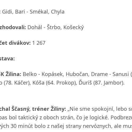
:
Gidi, Bari - Smékal, Chyla
zhodovali:
Dohál - Štrbo, Košecký
čet divákov:
1 267
stava:
K Žilina:
Belko - Kopásek, Hubočan, Drame - Sanusi (64
o (78. Káčer), Kóša (64. Prokop), Ďuriš (87. Jambor).
chal Ščasný, tréner Žiliny:
„Nie sme spokojní, lebo sm
pas bol taktický z oboch strán, čo je logické. Podbrez
vých 30 minút bolo z našej strany nervóznych, ale mus