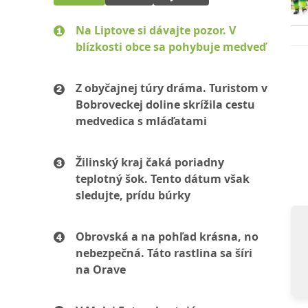
Na Liptove si dávajte pozor. V
blízkosti obce sa pohybuje medveď
Z obyčajnej túry dráma. Turistom v
Bobroveckej doline skrížila cestu
medvedica s mláďatami
Žilinský kraj čaká poriadny
teplotný šok. Tento dátum však
sledujte, prídu búrky
Obrovská a na pohľad krásna, no
nebezpečná. Táto rastlina sa šíri
na Orave