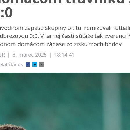
:0
úvodnom zápase skupiny o titul remizovali futbal
dbrezovou 0:0. V jarnej časti súťaže tak zverenci
adnom domácom zápase zo zisku troch bodov.
SR
|
8. marec 2025
|
18:14:41
eľať článok