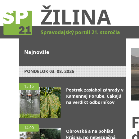
ŽILINA
Spravodajský portál 21. storočia
Najnovšie
PONDELOK
03. 08. 2026
15:15
Postrek zasiahol záhrady v
Kamennej Porube. Čakajú
na verdikt odborníkov
F
14:00
Obrovská a na pohľad
krásna, no nebezpečná.