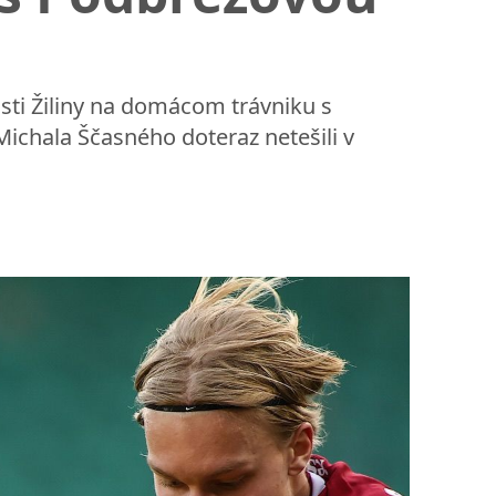
isti Žiliny na domácom trávniku s
 Michala Ščasného doteraz netešili v