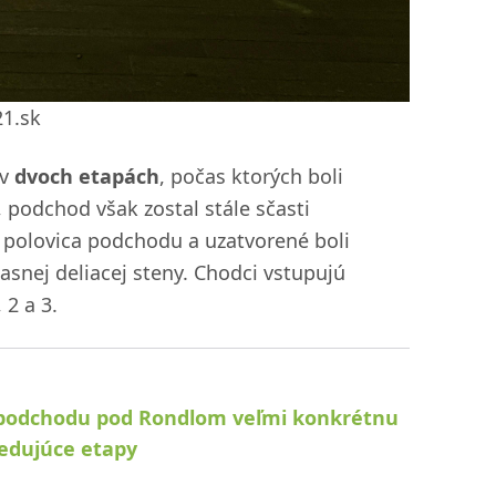
21.sk
 v
dvoch etapách
, počas ktorých boli
podchod však zostal stále sčasti
 polovica podchodu a uzatvorené boli
snej deliacej steny. Chodci vstupujú
2 a 3.
 podchodu pod Rondlom veľmi konkrétnu
ledujúce etapy