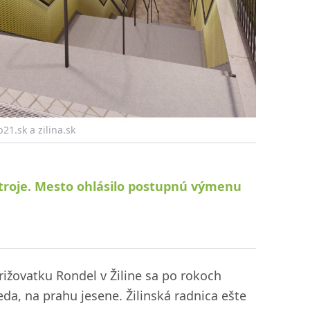
p21.sk a zilina.sk
é stroje. Mesto ohlásilo postupnú výmenu
ižovatku Rondel v Žiline sa po rokoch
eda, na prahu jesene. Žilinská radnica ešte