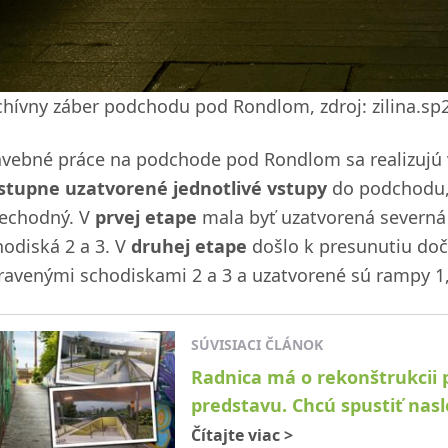
chívny záber podchodu pod Rondlom, zdroj: zilina.sp
avebné práce na podchode pod Rondlom sa realizujú
stupne uzatvorené jednotlivé vstupy
do podchodu, 
iechodný. V
prvej etape
mala byť uzatvorená severná
hodiská 2 a 3. V
druhej etape
došlo k presunutiu doča
ravenými schodiskami 2 a 3 a uzatvorené sú rampy 1, 
SÚVISIACI ČLÁNOK
Radnica má o rekonštrukcii
predstavu. Chcú spustiť nas
Čítajte viac
>