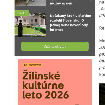
na
mužov aj žien
„R
14:30
dl
Nečakaný krok v Martine
rozdelil Slovensko. O
jednej farbe hovorí celý
Re
internet
Me
Zobraziť viac
„U
po
úd
pr
ko