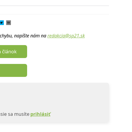
u chybu, napíšte nám na
redakcia@sp21.sk
a článok
sie sa musíte
prihlásiť