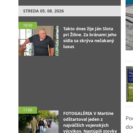
STREDA
05. 08. 2026
19:30
Takto dnes žije Ján Slota
pri Žiline. Za bránami jeho
sídla sa skrýva nečakaný
luxus
17:00
FOTOGALÉRIA V Martine
Po
odštartoval jeden z
najväčších vojenských
do
výcvikov. Nastúpili stovky