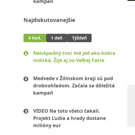
kampaň
Najdiskutovanejšie
4 hod.
1 deň
Týždeň
Nenápadný tvor má jed ako kobra
indická. Žije aj vo Veľkej Fatre
Medvede v Žilinskom kraji sú pod
drobnohľadom. Začala sa dôležitá
kampaň
VIDEO Na toto všetci čakali.
Projekt Ľudia a hrady dostane
milióny eur