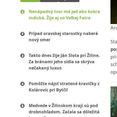
Nenápadný tvor má jed ako kobra
indická. Žije aj vo Veľkej Fatre
Ar
Prípad oravskej starostky naberá
nový smer
St
po
Takto dnes žije Ján Slota pri Žiline.
pr
Za bránami jeho sídla sa skrýva
sc
nečakaný luxus
op
Pomôžte nájsť stratené kravičky z
Kolárovíc pri Bytči!
Medvede v Žilinskom kraji sú pod
drobnohľadom. Začala sa dôležitá