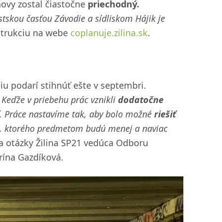
novy zostal čiastočne
priechodný.
skou časťou Závodie a sídliskom Hájik je
trukciu na webe
coplanuje.zilina.sk
.
iu podarí stihnúť ešte v septembri.
. Keďže v priebehu prác vznikli
dodatočne
. Práce nastavíme tak, aby bolo možné
riešiť
ok, ktorého predmetom budú menej a naviac
 otázky Žilina SP21 vedúca Odboru
rína Gazdíková.