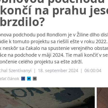
končí na prahu jes
brzdilo?
nova podchodu pod Rondlom je v Žiline dlho di
údie k tomuto projektu sa riešili ešte v roku 202
k neskôr sa čakalo na spustenie verejného obstar
áce na podchode v máji 2024. Tie mali končiť v se
ončenie celého projektu sa ešte zdrží.
chal Szentivanyi
|
18. september 2024
|
06:00:04
eľať článok