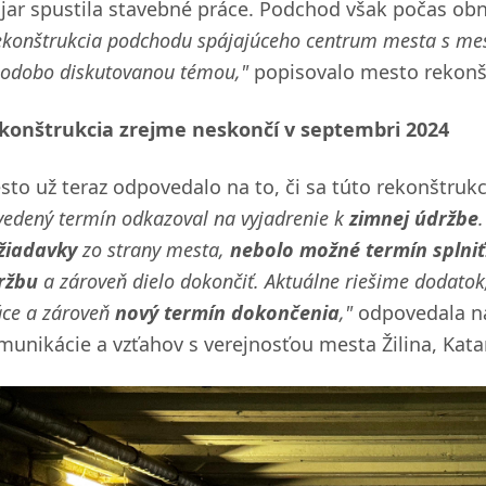
 jar spustila stavebné práce. Podchod však počas ob
ekonštrukcia podchodu spájajúceho centrum mesta s mest
hodobo diskutovanou témou,"
popisovalo mesto rekonš
konštrukcia zrejme neskončí v septembri 2024
sto už teraz odpovedalo na to, či sa túto rekonštrukc
vedený termín odkazoval na vyjadrenie k
zimnej údržbe
žiadavky
zo strany mesta,
nebolo možné termín splniť
ržbu
a zároveň dielo dokončiť. Aktuálne riešime dodat
áce a zároveň
nový termín dokončenia
,"
odpovedala na
munikácie a vzťahov s verejnosťou mesta Žilina, Kata