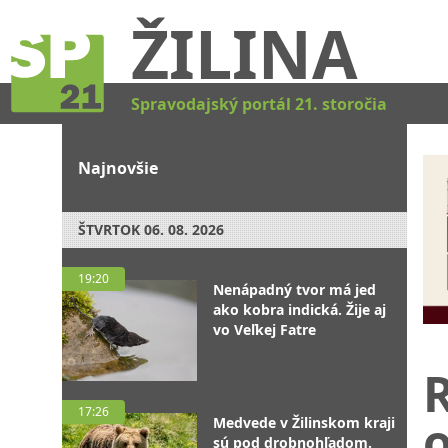
ŽILINA
Spravodajský portál 21. storočia
Najnovšie
ŠTVRTOK
06. 08. 2026
19:20
Nenápadný tvor má jed
ako kobra indická. Žije aj
vo Veľkej Fatre
R
17:26
Medvede v Žilinskom kraji
sú pod drobnohľadom.