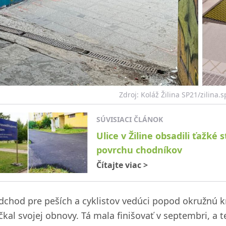
Zdroj: Koláž Žilina SP21/zilina.s
SÚVISIACI ČLÁNOK
Ulice v Žiline obsadili ťažk
povrchu chodníkov
Čítajte viac
>
dchod pre peších a cyklistov vedúci popod okružnú kr
čkal svojej obnovy. Tá mala finišovať v septembri, a t