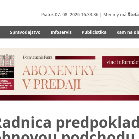
Piatok
07. 08. 2026 16:33:38
| Meniny má
Štefá
Spravodajstvo
Infoservis
Publicistika
Kam na o
adnica predpoklada
obnovou podchodu