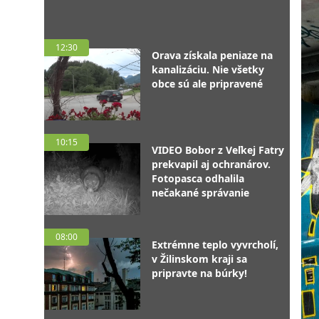
12:30
Orava získala peniaze na
kanalizáciu. Nie všetky
obce sú ale pripravené
10:15
VIDEO Bobor z Veľkej Fatry
prekvapil aj ochranárov.
Fotopasca odhalila
nečakané správanie
08:00
Extrémne teplo vyvrcholí,
v Žilinskom kraji sa
pripravte na búrky!