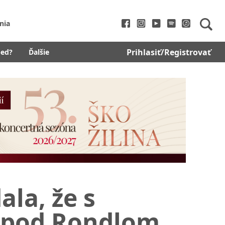
nia
Prihlasiť/Registrovať
bed?
Ďalšie
la, že s
 pod Rondlom