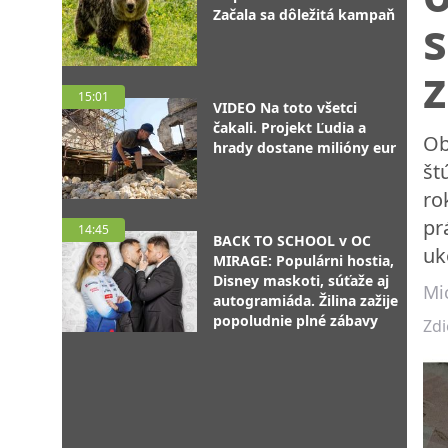
Začala sa dôležitá kampaň
s
z
15:01
VIDEO Na toto všetci
čakali. Projekt Ľudia a
Ob
hrady dostane milióny eur
št
ro
pr
14:45
BACK TO SCHOOL v OC
uk
MIRAGE: Populárni hostia,
Disney maskoti, súťaže aj
Mi
autogramiáda. Žilina zažije
popoludnie plné zábavy
Zdi