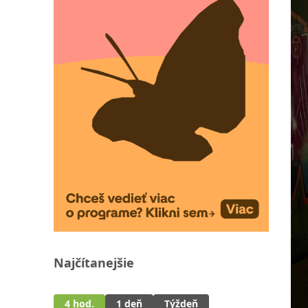
Najčítanejšie
4 hod.
1 deň
Týždeň