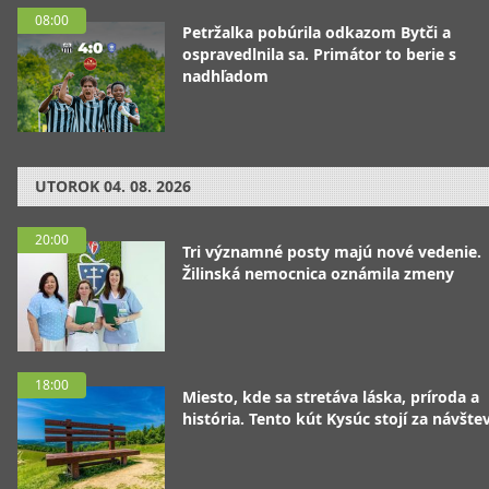
08:00
Petržalka pobúrila odkazom Bytči a
ospravedlnila sa. Primátor to berie s
nadhľadom
UTOROK
04. 08. 2026
20:00
Tri významné posty majú nové vedenie.
Žilinská nemocnica oznámila zmeny
18:00
Miesto, kde sa stretáva láska, príroda a
história. Tento kút Kysúc stojí za návšte