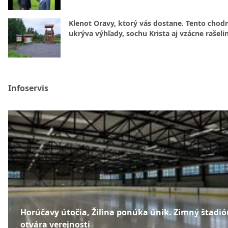
Klenot Oravy, ktorý vás dostane. Tento chod
ukrýva výhľady, sochu Krista aj vzácne rašeli
Infoservis
Horúčavy útočia, Žilina ponúka únik. Zimný štadió
otvára verejnosti