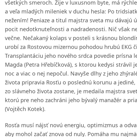
všetkých smeroch. Žije v luxusnom byte, má rýchle
a veľa mladých mileniek v duchu hesla: Po tridsiat
nežením! Peniaze a titul majstra sveta mu dávajú 
pocit nedotknuteľnosti a nadradenosti. Nič však n
večne. Nečakaný kolaps v posteli s krásnou blond
urobí za Rostovou mizernou pohodou hrubú EKG či
Transplantáciu jeho nového srdca povedie prísna l
Magda (Petra Hřebíčková), s ktorou kedysi strávil j
noc a viac o nej nepočul. Navyše dlhy z jeho zhýra
života pripravia Rosťu o poslednú korunu a jediné
zo slávneho života zostane, je medaila majstra sve
ktorú pre neho zachráni jeho bývalý manažér a pria
(Vojtěch Kotek).
Rosťa musí nájsť novú energiu, optimizmus a odva
aby mohol začať znova od nuly. Pomáha mu najmä