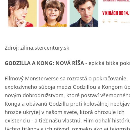
Zdroj: zilina.stercentury.sk
GODZILLA A KONG: NOVÁ RÍŠA
- epická bitka pok
Filmový Monsterverse sa rozrastá o pokračovanie
explozívneho súboja medzi Godzillou a Kongom ú
novým dobrodružstvom, ktoré postaví všemocnéh
Konga a obávanú Godzillu proti kolosálnej neobjav
hrozbe ukrytej v našom svete, ktorá ohrozuje ich
existenciu - a tiež našu vlastnú. Film odhalí históri
týchto titánov a ich pôvod, rovnako ako aj tajomst