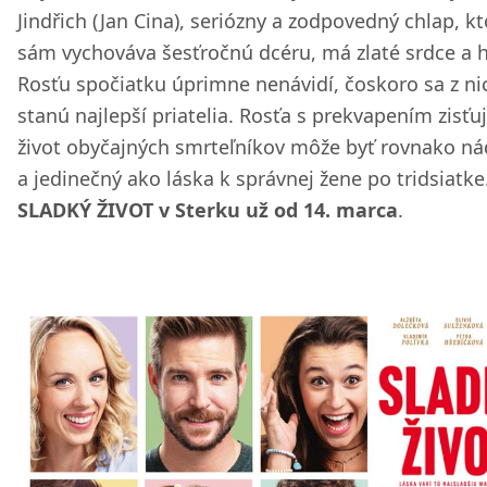
Jindřich (Jan Cina), seriózny a zodpovedný chlap, kt
sám vychováva šesťročnú dcéru, má zlaté srdce a 
Rosťu spočiatku úprimne nenávidí, čoskoro sa z ni
stanú najlepší priatelia. Rosťa s prekvapením zisťuj
život obyčajných smrteľníkov môže byť rovnako n
a jedinečný ako láska k správnej žene po tridsiatk
SLADKÝ ŽIVOT v Sterku už od 14. marca
.