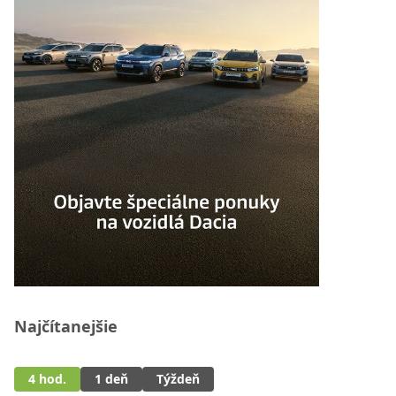
Najčítanejšie
4 hod.
1 deň
Týždeň