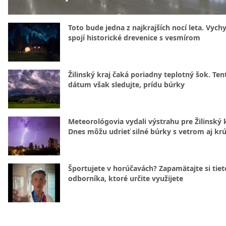
Toto bude jedna z najkrajších nocí leta. Vych
spojí historické drevenice s vesmírom
Žilinský kraj čaká poriadny teplotný šok. Ten
dátum však sledujte, prídu búrky
Meteorológovia vydali výstrahu pre Žilinský k
Dnes môžu udrieť silné búrky s vetrom aj kr
Športujete v horúčavách? Zapamätajte si tiet
odborníka, ktoré určite využijete