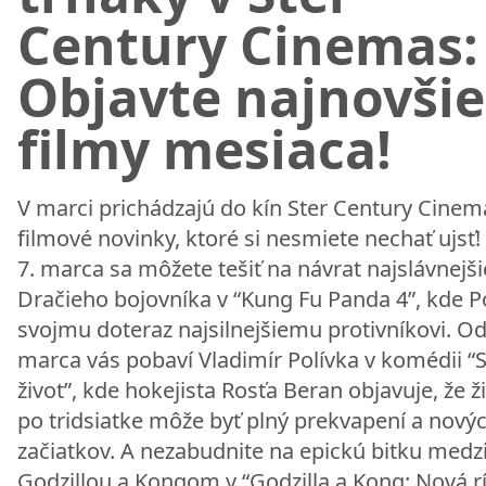
Century Cinemas:
Objavte najnovšie
filmy mesiaca!
V marci prichádzajú do kín Ster Century Cinem
filmové novinky, ktoré si nesmiete nechať ujsť!
7. marca sa môžete tešiť na návrat najslávnejš
Dračieho bojovníka v “Kung Fu Panda 4”, kde Po
svojmu doteraz najsilnejšiemu protivníkovi. Od
marca vás pobaví Vladimír Polívka v komédii “
život”, kde hokejista Rosťa Beran objavuje, že ž
po tridsiatke môže byť plný prekvapení a nový
začiatkov. A nezabudnite na epickú bitku medz
Godzillou a Kongom v “Godzilla a Kong: Nová rí