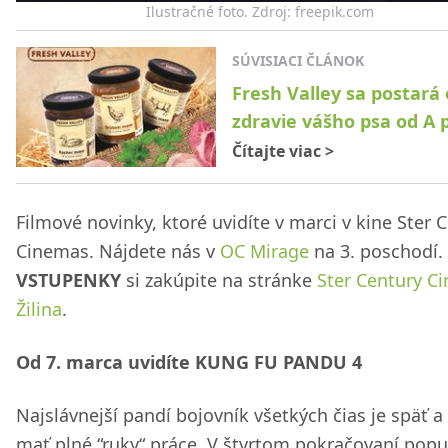
Ilustračné foto. Zdroj: freepik.com
SÚVISIACI ČLÁNOK
Fresh Valley sa postará 
zdravie vášho psa od A 
Čítajte viac
>
Filmové novinky, ktoré uvidíte v marci v kine Ster 
Cinemas. Nájdete nás v
OC Mirage
na 3. poschodí.
VSTUPENKY
si zakúpite na stránke
Ster Century C
Žilina
.
Od 7. marca uvidíte KUNG FU PANDU 4
Najslávnejší pandí bojovník všetkých čias je späť 
mať plné “ruky“ práce. V štvrtom pokračovaní popu