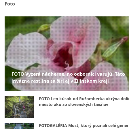
Foto
FOTO Vyzerá nádherne, no odborníci varujú. Táto
invázna rastlina sa šíri aj v Žilinskom kraji
FOTO Len kúsok od Ružomberka ukrýva doli
miesto ako zo slovenských tiesňav
FOTOGALÉRIA Most, ktorý poznali celé gener