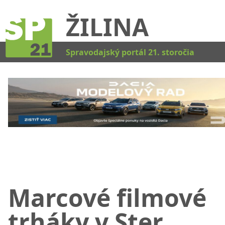
ŽILINA
Kat
Spravodajský portál 21. storočia
Marcové filmové
trháky v Ster