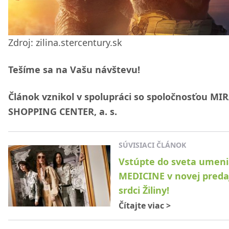
Zdroj: zilina.stercentury.sk
Tešíme sa na Vašu návštevu!
Článok vznikol v spolupráci so spoločnosťou MI
SHOPPING CENTER, a. s.
SÚVISIACI ČLÁNOK
Vstúpte do sveta umen
MEDICINE v novej predaj
srdci Žiliny!
Čítajte viac
>