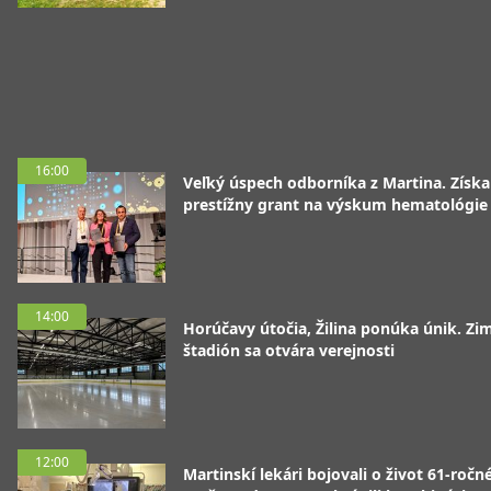
16:00
Veľký úspech odborníka z Martina. Získa
prestížny grant na výskum hematológie
14:00
Horúčavy útočia, Žilina ponúka únik. Zi
štadión sa otvára verejnosti
12:00
Martinskí lekári bojovali o život 61-ročn