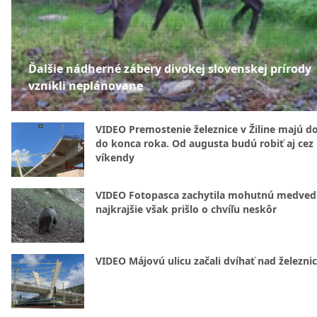
Ďalšie nádherné zábery divokej slovenskej prírody
vznikli neplánovane
VIDEO Premostenie železnice v Žiline majú d
do konca roka. Od augusta budú robiť aj cez
víkendy
VIDEO Fotopasca zachytila mohutnú medvedi
najkrajšie však prišlo o chvíľu neskôr
VIDEO Májovú ulicu začali dvíhať nad železni