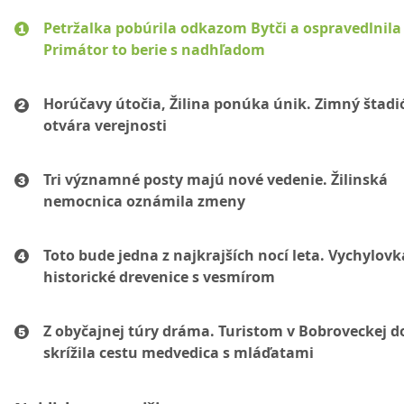
Petržalka pobúrila odkazom Bytči a ospravedlnila 
Primátor to berie s nadhľadom
Horúčavy útočia, Žilina ponúka únik. Zimný štadi
otvára verejnosti
Tri významné posty majú nové vedenie. Žilinská
nemocnica oznámila zmeny
Toto bude jedna z najkrajších nocí leta. Vychylovk
historické drevenice s vesmírom
Z obyčajnej túry dráma. Turistom v Bobroveckej d
skrížila cestu medvedica s mláďatami