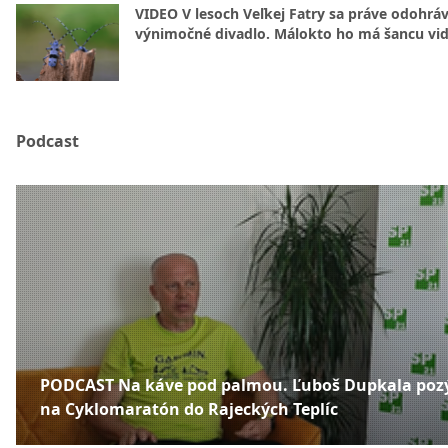
VIDEO V lesoch Veľkej Fatry sa práve odohrá
výnimočné divadlo. Málokto ho má šancu vid
Podcast
PODCAST Na káve pod palmou. Ľuboš Dupkala poz
na Cyklomaratón do Rajeckých Teplíc