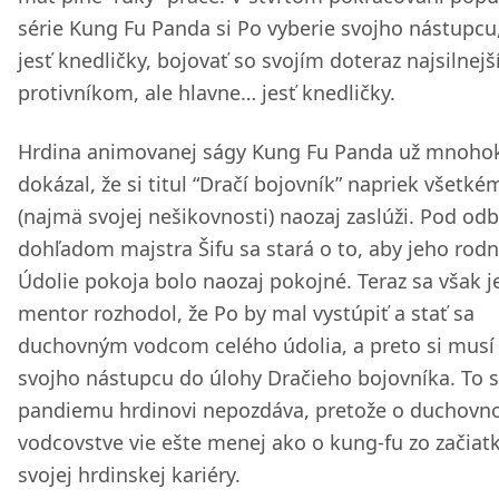
série Kung Fu Panda si Po vyberie svojho nástupcu
jesť knedličky, bojovať so svojím doteraz najsilnej
protivníkom, ale hlavne… jesť knedličky.
Hrdina animovanej ságy Kung Fu Panda už mnoho
dokázal, že si titul “Dračí bojovník” napriek všetké
(najmä svojej nešikovnosti) naozaj zaslúži. Pod o
dohľadom majstra Šifu sa stará o to, aby jeho rod
Údolie pokoja bolo naozaj pokojné. Teraz sa však 
mentor rozhodol, že Po by mal vystúpiť a stať sa
duchovným vodcom celého údolia, a preto si musí 
svojho nástupcu do úlohy Dračieho bojovníka. To 
pandiemu hrdinovi nepozdáva, pretože o duchov
vodcovstve vie ešte menej ako o kung-fu zo začiat
svojej hrdinskej kariéry.