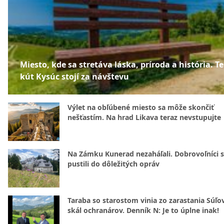
Miesto, kde sa stretáva láska, príroda a história. T
kút Kysúc stojí za návštevu
Výlet na obľúbené miesto sa môže skončiť
nešťastím. Na hrad Likava teraz nevstupujte
Na Zámku Kunerad nezaháľali. Dobrovoľníci 
pustili do dôležitých opráv
Taraba so starostom vinia zo zarastania Súľ
skál ochranárov. Denník N: Je to úplne inak!