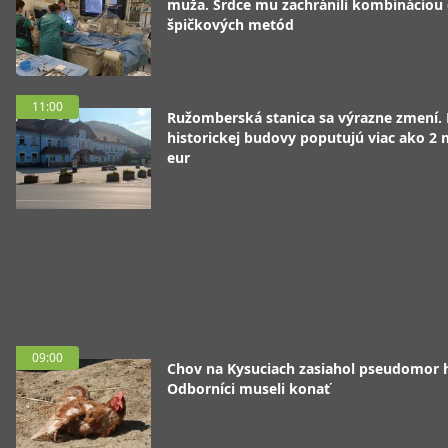
muža. Srdce mu zachránili kombináciou
špičkových metód
11:00
Ružomberská stanica sa výrazne zmení.
historickej budovy poputujú viac ako 2 
eur
09:00
Chov na Kysuciach zasiahol pseudomor 
Odborníci museli konať