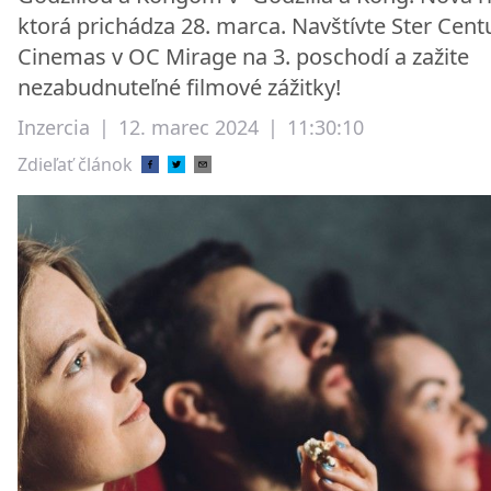
ktorá prichádza 28. marca. Navštívte Ster Cent
Cinemas v OC Mirage na 3. poschodí a zažite
nezabudnuteľné filmové zážitky!
Inzercia
|
12. marec 2024
|
11:30:10
Zdieľať článok