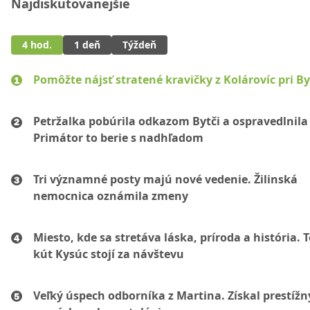
Najdiskutovanejšie
4 hod.
1 deň
Týždeň
Pomôžte nájsť stratené kravičky z Kolárovíc pri By
Petržalka pobúrila odkazom Bytči a ospravedlnila 
Primátor to berie s nadhľadom
Tri významné posty majú nové vedenie. Žilinská
nemocnica oznámila zmeny
Miesto, kde sa stretáva láska, príroda a história. 
kút Kysúc stojí za návštevu
Veľký úspech odborníka z Martina. Získal prestížn