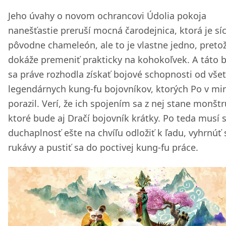
Jeho úvahy o novom ochrancovi Údolia pokoja
nanešťastie preruší mocná čarodejnica, ktorá je sí
pôvodne chameleón, ale to je vlastne jedno, preto
dokáže premeniť prakticky na kohokoľvek. A táto b
sa práve rozhodla získať bojové schopnosti od vše
legendárnych kung-fu bojovníkov, ktorých Po v min
porazil. Verí, že ich spojením sa z nej stane monšt
ktoré bude aj Dračí bojovník krátky. Po teda musí 
duchaplnosť ešte na chvíľu odložiť k ľadu, vyhrnúť 
rukávy a pustiť sa do poctivej kung-fu práce.