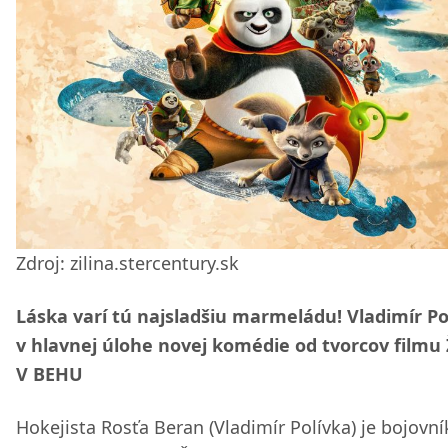
Zdroj: zilina.stercentury.sk
Láska varí tú najsladšiu marmeládu! Vladimír Po
v hlavnej úlohe novej komédie od tvorcov filmu
V BEHU
Hokejista Rosťa Beran (Vladimír Polívka) je bojovní