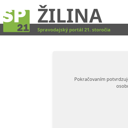
ŽILINA
Spravodajský portál 21. storočia
Pokračovaním potvrdzuje
osobn