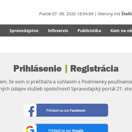
Piatok
07. 08. 2026 18:04:04
| Meniny má
Štefá
Spravodajstvo
Infoservis
Publicistika
Kam na o
Prihlásenie
|
Registrácia
m, že som si prečítal/a a súhlasím s Podmienky používania
ých údajov služieb spoločnosťi Spravodajský portál 21. sto