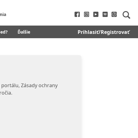
nia
Prihlasiť/Registrovať
bed?
Ďalšie
 portálu, Zásady ochrany
ročia.