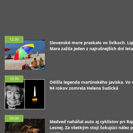
12:30
Slovenské more praskalo vo švíkoch. Li
Mara zažila jeden z najrušnejších dní leta
10:30
Odišla legenda martinského javiska. Vo
94 rokov zomrela Helena Sudická
09:00
Medveď naháňal auto aj cyklistov pri Raj
Lesnej. Za všetkým stojí šokujúci nález p