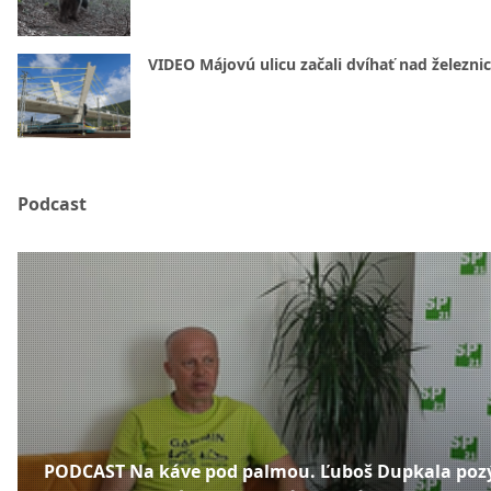
VIDEO Májovú ulicu začali dvíhať nad železni
Podcast
PODCAST Na káve pod palmou. Ľuboš Dupkala poz