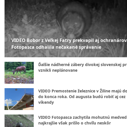
VIDEO Bobor z Veľkej Fatry prekvapil aj ochranárov
Fotopasca odhalila nečakané správanie
Ďalšie nádherné zábery divokej slovenskej pr
vznikli neplánovane
VIDEO Premostenie železnice v Žiline majú d
do konca roka. Od augusta budú robiť aj cez
víkendy
VIDEO Fotopasca zachytila mohutnú medvedi
najkrajšie však prišlo o chvíľu neskôr