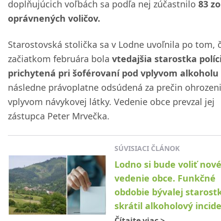
doplňujúcich voľbách sa podľa nej zúčastnilo
83 zo
oprávnených voličov.
Starostovská stolička sa v Lodne uvoľnila po tom, 
začiatkom februára bola
vtedajšia starostka políc
prichytená pri šoférovaní pod vplyvom alkoholu
následne právoplatne odsúdená za prečin ohrozen
vplyvom návykovej látky. Vedenie obce prevzal jej
zástupca Peter Mrvečka.
SÚVISIACI ČLÁNOK
Lodno si bude voliť nov
vedenie obce. Funkčné
obdobie bývalej starost
skrátil alkoholový incid
Čítajte viac
>