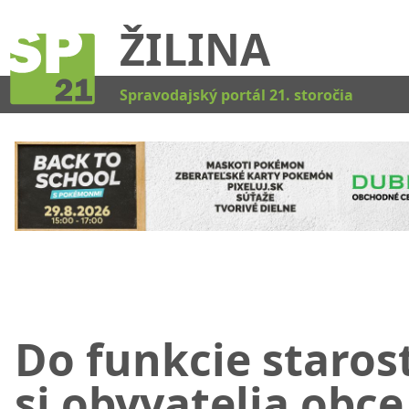
ŽILINA
Kat
Spravodajský portál 21. storočia
Do funkcie staros
si obyvatelia obce