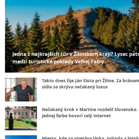
Jedna z najkrajších túr v Žilinskom kraji? Lysec patr
medzi turistické poklady Veľkej Fatry
Takto dnes žije Ján Slota pri Žiline. Za bránam
sídla sa skrýva nečakaný luxus
Nečakaný krok v Martine rozdelil Slovensko.
jednej farbe hovorí celý internet
Miesto, kde sa stretáva láska, príroda a histó