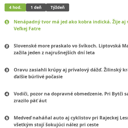
4 hod.
1 deň
Týždeň
Nenápadný tvor má jed ako kobra indická. Žije aj 
Veľkej Fatre
Slovenské more praskalo vo švíkoch. Liptovská M
zažila jeden z najrušnejších dní leta
Oravu zasiahli krúpy aj prívalový dážď. Žilinský k
ďalšie búrlivé počasie
Vodiči, pozor na dopravné obmedzenie. Pri Bytči s
zrazilo päť áut
Medveď naháňal auto aj cyklistov pri Rajeckej Les
všetkým stojí šokujúci nález pri ceste