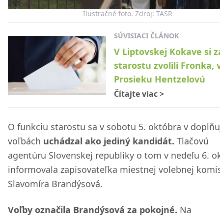
Ilustračné foto. Zdroj: TASR
SÚVISIACI ČLÁNOK
V Liptovskej Kokave si z
starostu zvolili Fronka, 
Prosieku Hentzelovú
Čítajte viac
>
O funkciu starostu sa v sobotu 5. októbra v doplňu
voľbách
uchádzal ako jediný kandidát.
Tlačovú
agentúru Slovenskej republiky o tom v nedeľu 6. o
informovala zapisovateľka miestnej volebnej komi
Slavomíra Brandýsová.
Voľby označila Brandýsová za pokojné.
Na