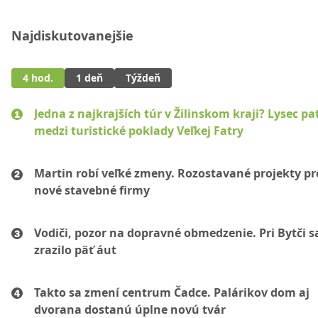
Najdiskutovanejšie
4 hod.
1 deň
Týždeň
Jedna z najkrajších túr v Žilinskom kraji? Lysec pat
medzi turistické poklady Veľkej Fatry
Martin robí veľké zmeny. Rozostavané projekty p
nové stavebné firmy
Vodiči, pozor na dopravné obmedzenie. Pri Bytči s
zrazilo päť áut
Takto sa zmení centrum Čadce. Palárikov dom aj
dvorana dostanú úplne novú tvár