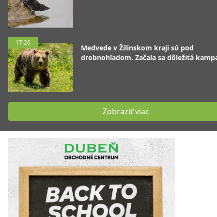
17:26
Medvede v Žilinskom kraji sú pod
drobnohľadom. Začala sa dôležitá kamp
Zobraziť viac