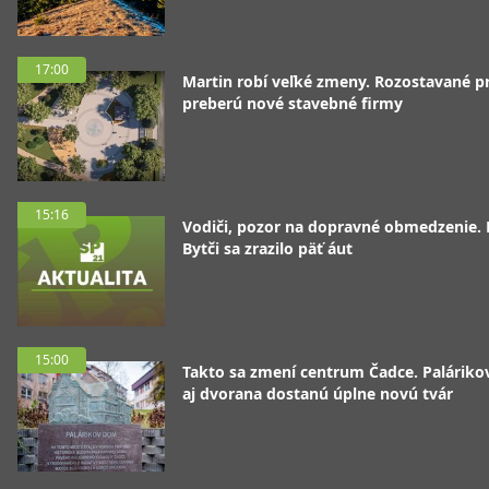
17:00
Martin robí veľké zmeny. Rozostavané p
preberú nové stavebné firmy
15:16
Vodiči, pozor na dopravné obmedzenie. 
Bytči sa zrazilo päť áut
15:00
Takto sa zmení centrum Čadce. Palárik
aj dvorana dostanú úplne novú tvár