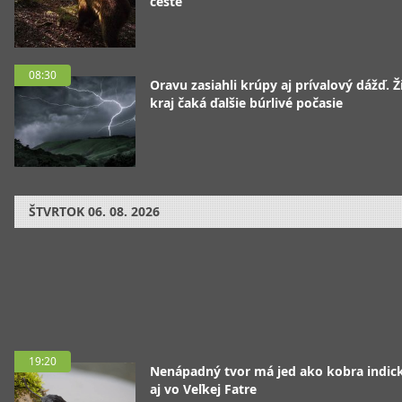
ceste
08:30
Oravu zasiahli krúpy aj prívalový dážď. Ž
kraj čaká ďalšie búrlivé počasie
ŠTVRTOK
06. 08. 2026
19:20
Nenápadný tvor má jed ako kobra indická
aj vo Veľkej Fatre