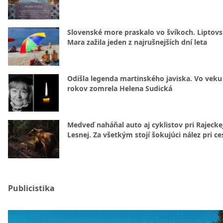
Slovenské more praskalo vo švíkoch. Liptov
Mara zažila jeden z najrušnejších dní leta
Odišla legenda martinského javiska. Vo veku
rokov zomrela Helena Sudická
Medveď naháňal auto aj cyklistov pri Rajecke
Lesnej. Za všetkým stojí šokujúci nález pri ce
Publicistika