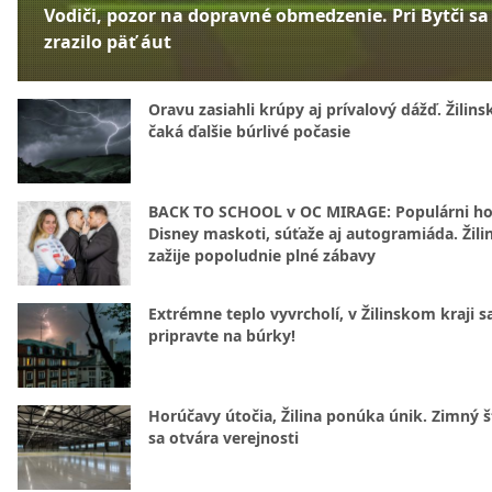
Vodiči, pozor na dopravné obmedzenie. Pri Bytči sa
zrazilo päť áut
Oravu zasiahli krúpy aj prívalový dážď. Žilins
čaká ďalšie búrlivé počasie
BACK TO SCHOOL v OC MIRAGE: Populárni hos
Disney maskoti, súťaže aj autogramiáda. Žili
zažije popoludnie plné zábavy
Extrémne teplo vyvrcholí, v Žilinskom kraji s
pripravte na búrky!
Horúčavy útočia, Žilina ponúka únik. Zimný 
sa otvára verejnosti