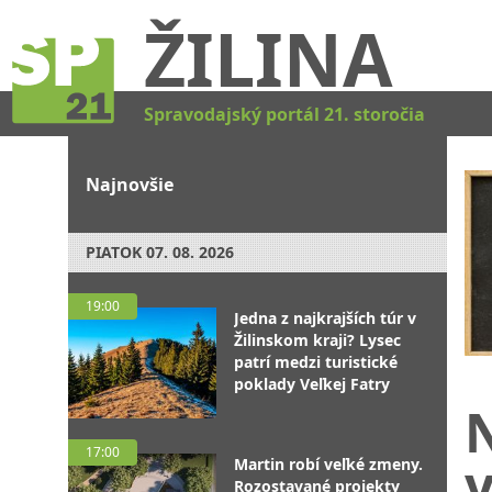
ŽILINA
Spravodajský portál 21. storočia
Najnovšie
PIATOK
07. 08. 2026
19:00
Jedna z najkrajších túr v
Žilinskom kraji? Lysec
patrí medzi turistické
poklady Veľkej Fatry
17:00
Martin robí veľké zmeny.
Rozostavané projekty