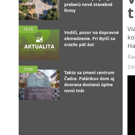
preberú nové stavebné
t
firmy
Vi
15:16
Vodiči, pozor na dopravné
ko
obmedzenie. Pri Bytči sa
zrazilo päť áut
Ha
Ra
Zdi
15:00
Takto sa zmení centrum
Čadce. Palárikov dom aj
dvorana dostanú úplne
novú tvár