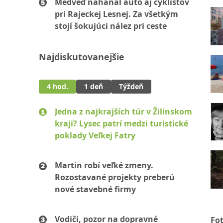
Medveď naháňal auto aj cyklistov
pri Rajeckej Lesnej. Za všetkým
stojí šokujúci nález pri ceste
Najdiskutovanejšie
4 hod.
1 deň
Týždeň
Jedna z najkrajších túr v Žilinskom
kraji? Lysec patrí medzi turistické
poklady Veľkej Fatry
Martin robí veľké zmeny.
Rozostavané projekty preberú
nové stavebné firmy
Vodiči, pozor na dopravné
Fo