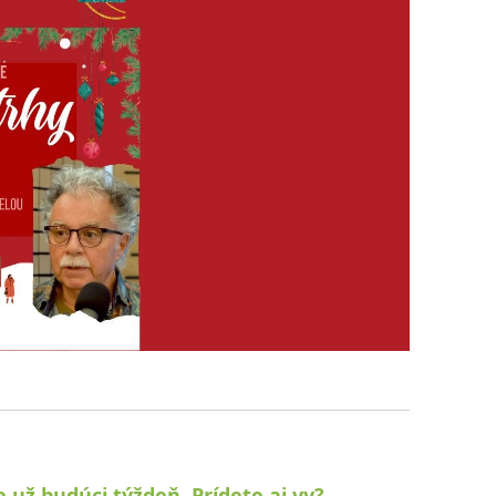
e už budúci týždeň. Prídete aj vy?