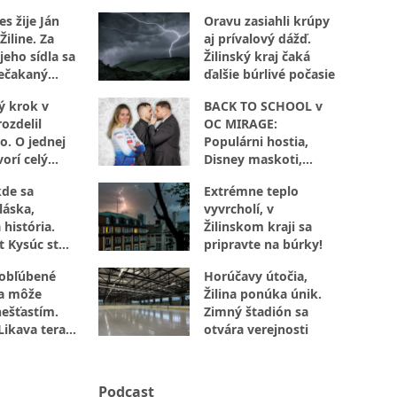
s žije Ján
Oravu zasiahli krúpy
Žiline. Za
aj prívalový dážď.
jeho sídla sa
Žilinský kraj čaká
ečakaný
ďalšie búrlivé počasie
ý krok v
BACK TO SCHOOL v
ozdelil
OC MIRAGE:
o. O jednej
Populárni hostia,
orí celý
Disney maskoti,
súťaže aj
kde sa
Extrémne teplo
autogramiáda. Žilina
láska,
vyvrcholí, v
zažije popoludnie
 história.
Žilinskom kraji sa
plné zábavy
t Kysúc stojí
pripravte na búrky!
evu
 obľúbené
Horúčavy útočia,
sa môže
Žilina ponúka únik.
nešťastím.
Zimný štadión sa
Likava teraz
otvára verejnosti
jte
Podcast