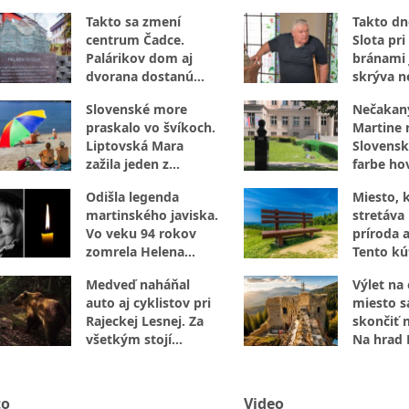
Takto sa zmení
Takto dne
centrum Čadce.
Slota pri 
Palárikov dom aj
bránami 
dvorana dostanú
skrýva n
úplne novú tvár
luxus
Slovenské more
Nečakan
praskalo vo švíkoch.
Martine r
Liptovská Mara
Slovensk
zažila jeden z
farbe hov
najrušnejších dní leta
internet
Odišla legenda
Miesto, 
martinského javiska.
stretáva 
Vo veku 94 rokov
príroda a
zomrela Helena
Tento kú
Sudická
za návšt
Medveď naháňal
Výlet na
auto aj cyklistov pri
miesto 
Rajeckej Lesnej. Za
skončiť 
všetkým stojí
Na hrad 
šokujúci nález pri
nevstupu
ceste
to
Video