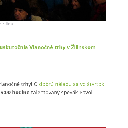
 Žilina
 uskutočnia Vianočné trhy v Žilinskom
vianočné trhy! O
dobrú náladu sa vo štvrtok
19:00 hodine
talentovaný spevák Pavol