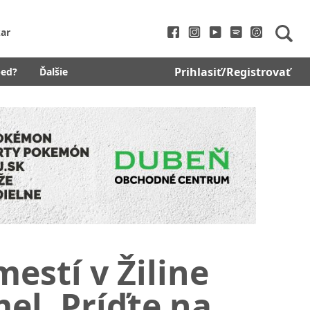
ar
Prihlasiť/Registrovať
bed?
Ďalšie
stí v Žiline
el. Príďte na