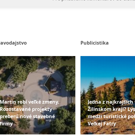
ravodajstvo
Publicistika
Martin robí veľké zmeny.
Jedna z najkrajších 
Rozostavané projekty
Žilinskom kraji? Lys
preberú nové stavebné
medzi turistické po
firmy
Veľkej Fatry