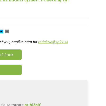
u chybu, napíšte nám na
redakcia@sp21.sk
a článok
sie sa musíte
prihlásiť