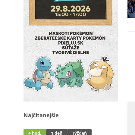
Najčítanejšie
4 hod.
1 deň
Týždeň