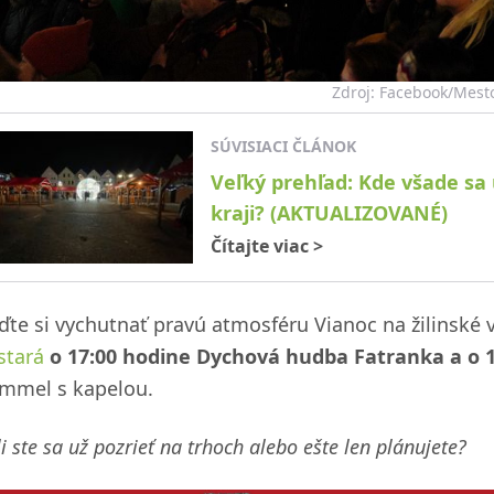
Zdroj: Facebook/Mesto
SÚVISIACI ČLÁNOK
Veľký prehľad: Kde všade sa
kraji? (AKTUALIZOVANÉ)
Čítajte viac
>
íďte si vychutnať pravú atmosféru Vianoc na žilinské 
stará
o 17:00 hodine Dychová hudba Fatranka a o 
mmel s kapelou.
i ste sa už pozrieť na trhoch alebo ešte len plánujete?