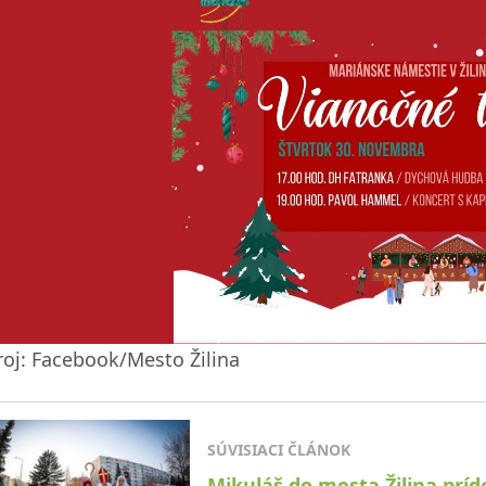
roj: Facebook/Mesto Žilina
SÚVISIACI ČLÁNOK
Mikuláš do mesta Žilina príd