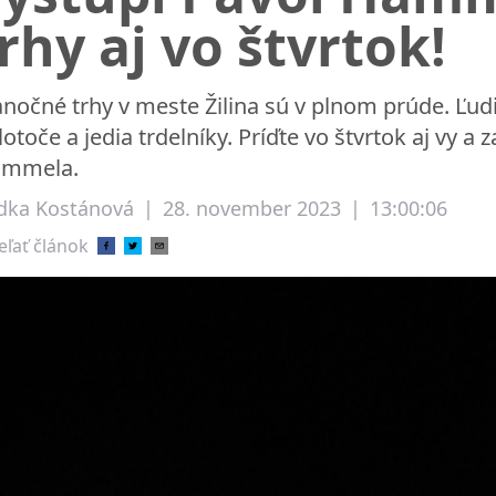
rhy aj vo štvrtok!
anočné trhy v meste Žilina sú v plnom prúde. Ľudi
lotoče a jedia trdelníky. Príďte vo štvrtok aj vy a
mmela.
dka Kostánová
|
28. november 2023
|
13:00:06
eľať článok