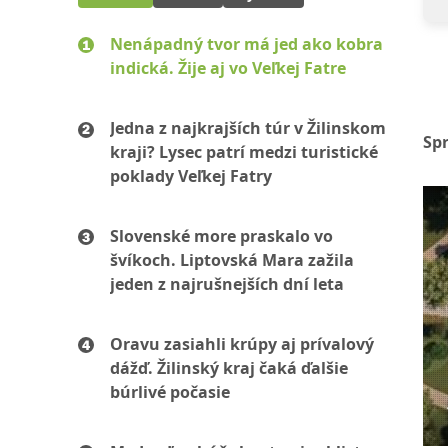
Nenápadný tvor má jed ako kobra
indická. Žije aj vo Veľkej Fatre
Jedna z najkrajších túr v Žilinskom
Sp
kraji? Lysec patrí medzi turistické
poklady Veľkej Fatry
Slovenské more praskalo vo
švíkoch. Liptovská Mara zažila
jeden z najrušnejších dní leta
Oravu zasiahli krúpy aj prívalový
dážď. Žilinský kraj čaká ďalšie
búrlivé počasie