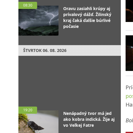
08:30
Oravu zasiahli krúpy aj
prívalový dážď. Žilinský
kraj čaká ďalšie búrlivé
počasie
ŠTVRTOK
06. 08. 2026
Pr
po
Ha
19:20
Nenápadný tvor má jed
ako kobra indická. Žije aj
Bol
vo Veľkej Fatre