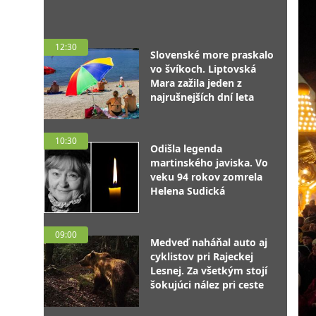
12:30
Slovenské more praskalo
vo švíkoch. Liptovská
Mara zažila jeden z
najrušnejších dní leta
10:30
Odišla legenda
martinského javiska. Vo
veku 94 rokov zomrela
Helena Sudická
09:00
Medveď naháňal auto aj
cyklistov pri Rajeckej
Lesnej. Za všetkým stojí
šokujúci nález pri ceste