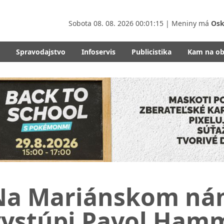
Sobota
08. 08. 2026 00:01:17
| Meniny má
Osk
Spravodajstvo
Infoservis
Publicistika
Kam na o
Na Mariánskom náme
vystúpi Pavol Hamm