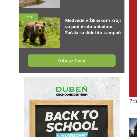
17:26
Medvede v Žilinskom kraji
sú pod drobnohľadom.
Začala sa dôležitá kampaň
Zobraziť viac
Zd