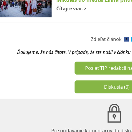
Čítajte viac
>
Zdieľať článok
Ďakujeme, že nás čítate. V prípade, že ste našli v článk
Poslať TIP redakcii n
Diskusia (
0
)
Pre pridávanie komentárov do disku