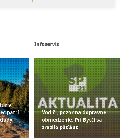
Infoservis
túr v
ec patrí
Vodiči, pozor na dopravné
klady
obmedzenie. Pri Bytči sa
zrazilo päť áut