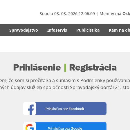
Sobota
08. 08. 2026 12:06:09
| Meniny má
Osk
Spravodajstvo
Infoservis
Publicistika
Kam na o
Prihlásenie
|
Registrácia
m, že som si prečítal/a a súhlasím s Podmienky používania
ých údajov služieb spoločnosťi Spravodajský portál 21. sto