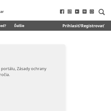
ar
Prihlasiť/Registrovať
bed?
Ďalšie
 portálu, Zásady ochrany
ročia.