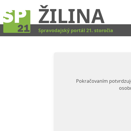
ŽILINA
Spravodajský portál 21. storočia
Pokračovaním potvrdzuje
osobn