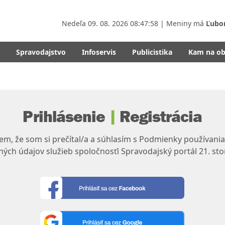
Nedeľa
09. 08. 2026 08:47:58
| Meniny má
Ľubo
Spravodajstvo
Infoservis
Publicistika
Kam na o
Prihlásenie
|
Registrácia
m, že som si prečítal/a a súhlasím s Podmienky používania
ých údajov služieb spoločnosťi Spravodajský portál 21. sto