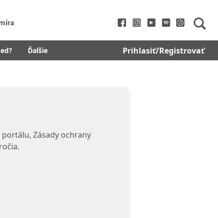
míra
Prihlasiť/Registrovať
bed?
Ďalšie
 portálu, Zásady ochrany
ročia.