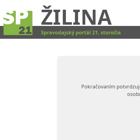
ŽILINA
Spravodajský portál 21. storočia
Pokračovaním potvrdzuje
osobn