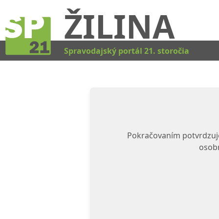
ŽILINA
Spravodajský portál 21. storočia
Pokračovaním potvrdzuje
osobn