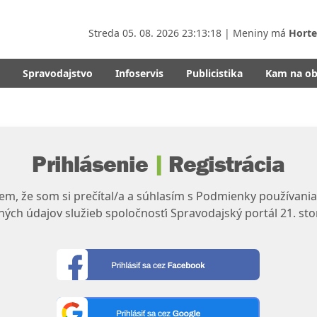
Streda
05. 08. 2026 23:13:18
| Meniny má
Horte
Spravodajstvo
Infoservis
Publicistika
Kam na o
Prihlásenie
|
Registrácia
m, že som si prečítal/a a súhlasím s Podmienky používania
ých údajov služieb spoločnosťi Spravodajský portál 21. sto