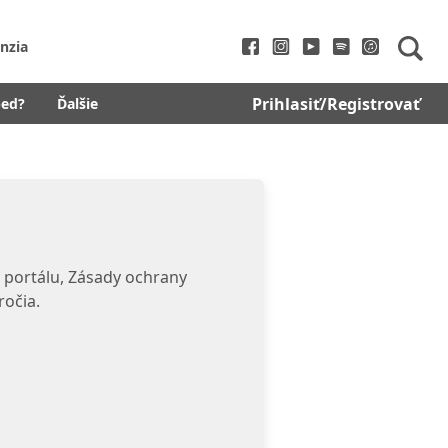
nzia
Prihlasiť/Registrovať
bed?
Ďalšie
 portálu, Zásady ochrany
ročia.