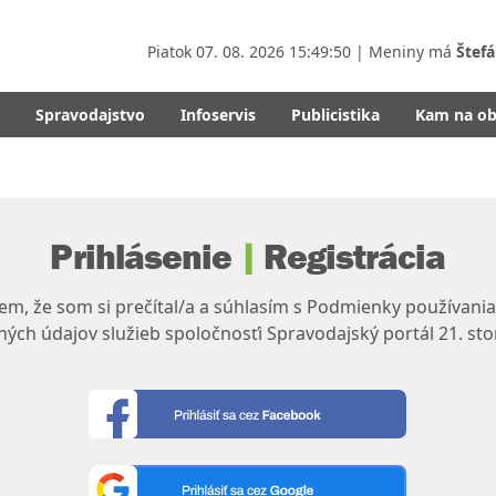
Piatok
07. 08. 2026 15:49:50
| Meniny má
Štefá
Spravodajstvo
Infoservis
Publicistika
Kam na o
Prihlásenie
|
Registrácia
m, že som si prečítal/a a súhlasím s Podmienky používania
ých údajov služieb spoločnosťi Spravodajský portál 21. sto