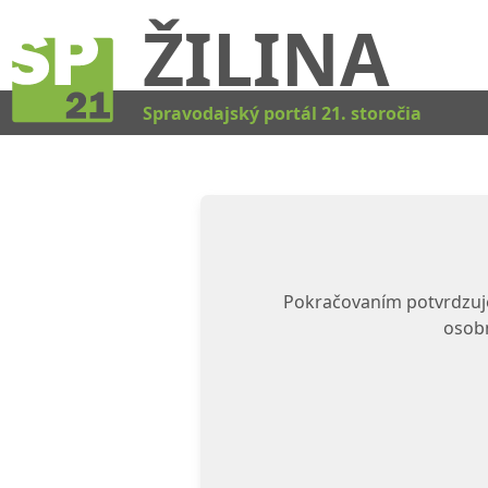
ŽILINA
Spravodajský portál 21. storočia
Pokračovaním potvrdzuje
osobn