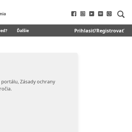
nia
Prihlasiť/Registrovať
bed?
Ďalšie
 portálu, Zásady ochrany
ročia.