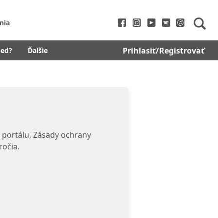
nia
Prihlasiť/Registrovať
bed?
Ďalšie
 portálu, Zásady ochrany
ročia.