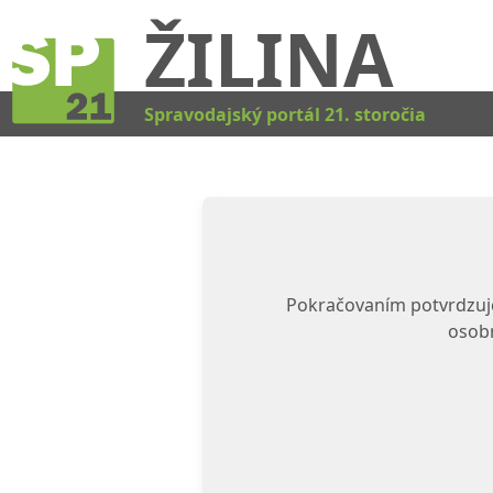
ŽILINA
Spravodajský portál 21. storočia
Pokračovaním potvrdzuje
osobn