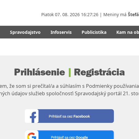
Piatok
07. 08. 2026 16:27:26
| Meniny má
Štefá
Spravodajstvo
Infoservis
Publicistika
Kam na o
Prihlásenie
|
Registrácia
m, že som si prečítal/a a súhlasím s Podmienky používania
ých údajov služieb spoločnosťi Spravodajský portál 21. sto