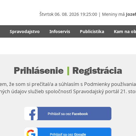
Štvrtok
06. 08. 2026 19:25:01
| Meniny má
Joze
Spravodajstvo
Infoservis
Publicistika
Kam na o
Prihlásenie
|
Registrácia
m, že som si prečítal/a a súhlasím s Podmienky používania
ých údajov služieb spoločnosťi Spravodajský portál 21. sto