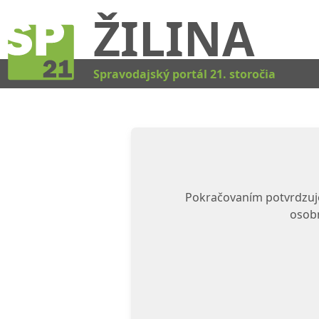
ŽILINA
Spravodajský portál 21. storočia
Pokračovaním potvrdzuje
osobn