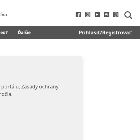
fína
Prihlasiť/Registrovať
bed?
Ďalšie
 portálu, Zásady ochrany
ročia.