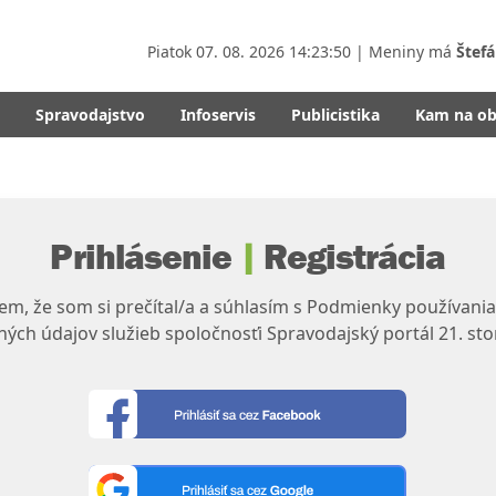
Piatok
07. 08. 2026 14:23:50
| Meniny má
Štefá
Spravodajstvo
Infoservis
Publicistika
Kam na o
Prihlásenie
|
Registrácia
m, že som si prečítal/a a súhlasím s Podmienky používania
ých údajov služieb spoločnosťi Spravodajský portál 21. sto