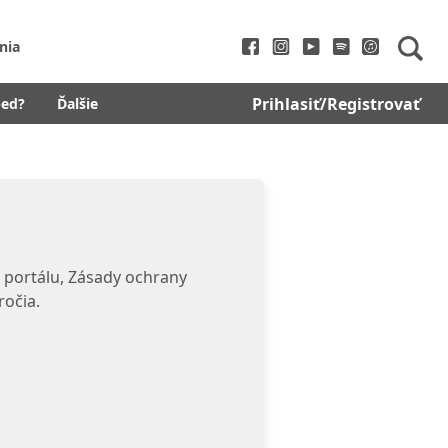
nia
Prihlasiť/Registrovať
bed?
Ďalšie
 portálu, Zásady ochrany
ročia.