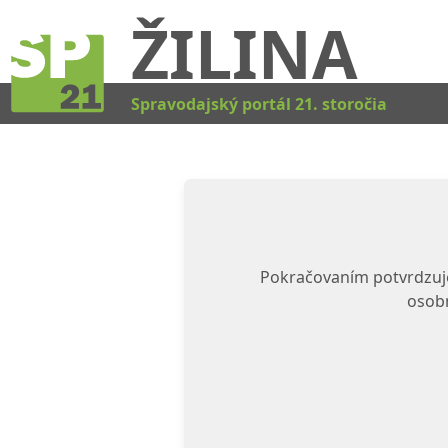
ŽILINA
Spravodajský portál 21. storočia
Pokračovaním potvrdzuje
osobn