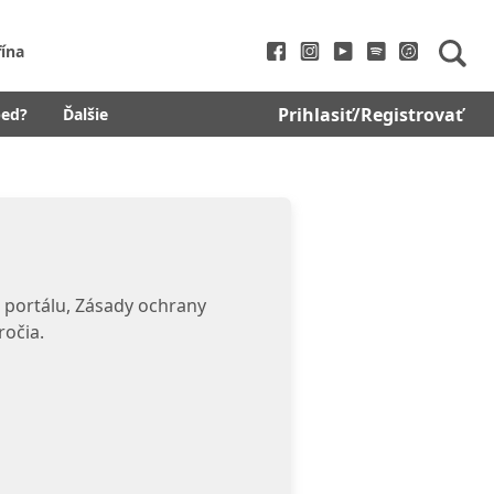
fína
Prihlasiť/Registrovať
bed?
Ďalšie
 portálu, Zásady ochrany
ročia.