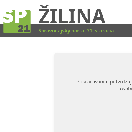
ŽILINA
Spravodajský portál 21. storočia
Pokračovaním potvrdzuje
osobn