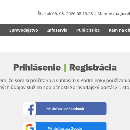
Štvrtok
06. 08. 2026 08:15:28
| Meniny má
Joze
Spravodajstvo
Infoservis
Publicistika
Kam na o
Prihlásenie
|
Registrácia
m, že som si prečítal/a a súhlasím s Podmienky používania
ých údajov služieb spoločnosťi Spravodajský portál 21. sto