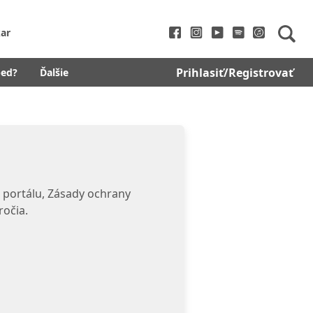
ar
Prihlasiť/Registrovať
bed?
Ďalšie
 portálu, Zásady ochrany
ročia.