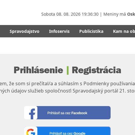
Sobota
08. 08. 2026 19:36:31
| Meniny má
Osk
Spravodajstvo
Infoservis
Publicistika
Kam na o
Prihlásenie
|
Registrácia
m, že som si prečítal/a a súhlasím s Podmienky používania
ých údajov služieb spoločnosťi Spravodajský portál 21. sto