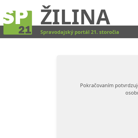
ŽILINA
Spravodajský portál 21. storočia
Pokračovaním potvrdzuje
osobn