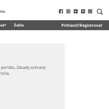
nia
Prihlasiť/Registrovať
bed?
Ďalšie
 portálu, Zásady ochrany
ročia.