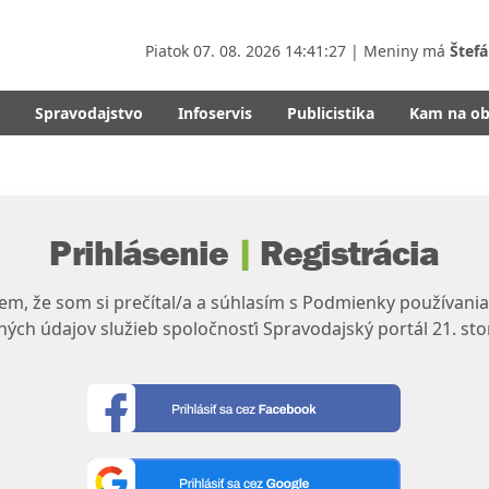
Piatok
07. 08. 2026 14:41:28
| Meniny má
Štefá
Spravodajstvo
Infoservis
Publicistika
Kam na o
Prihlásenie
|
Registrácia
m, že som si prečítal/a a súhlasím s Podmienky používania
ých údajov služieb spoločnosťi Spravodajský portál 21. sto