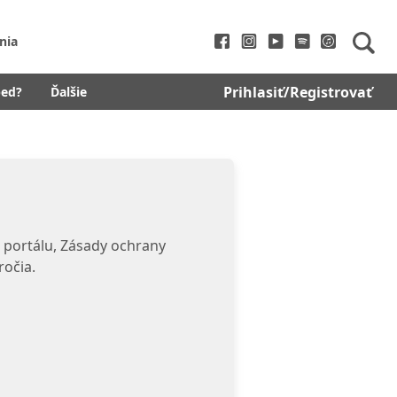
nia
Prihlasiť/Registrovať
bed?
Ďalšie
 portálu, Zásady ochrany
ročia.