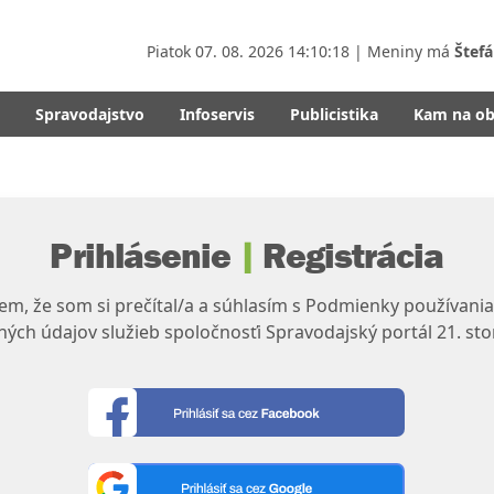
Piatok
07. 08. 2026 14:10:18
| Meniny má
Štefá
Spravodajstvo
Infoservis
Publicistika
Kam na o
Prihlásenie
|
Registrácia
m, že som si prečítal/a a súhlasím s Podmienky používania
ých údajov služieb spoločnosťi Spravodajský portál 21. sto