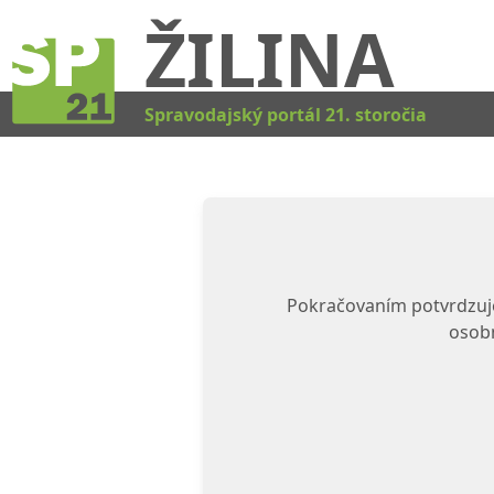
ŽILINA
Spravodajský portál 21. storočia
Pokračovaním potvrdzuje
osobn