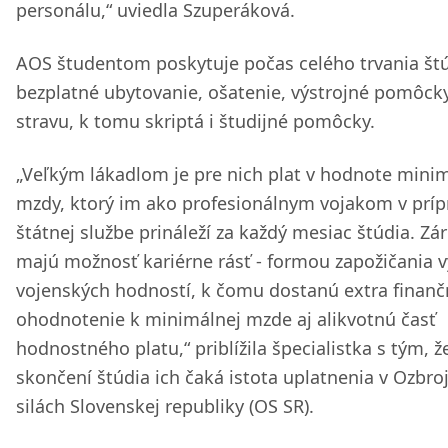
personálu,“ uviedla Szuperáková.
AOS študentom poskytuje počas celého trvania št
bezplatné ubytovanie, ošatenie, výstrojné pomôck
stravu, k tomu skriptá i študijné pomôcky.
„Veľkým lákadlom je pre nich plat v hodnote mini
mzdy, ktorý im ako profesionálnym vojakom v príp
štátnej službe prináleží za každý mesiac štúdia. Zá
majú možnosť kariérne rásť - formou zapožičania v
vojenských hodností, k čomu dostanú extra finanč
ohodnotenie k minimálnej mzde aj alikvotnú časť
hodnostného platu,“ priblížila špecialistka s tým, ž
skončení štúdia ich čaká istota uplatnenia v Ozbro
silách Slovenskej republiky (OS SR).