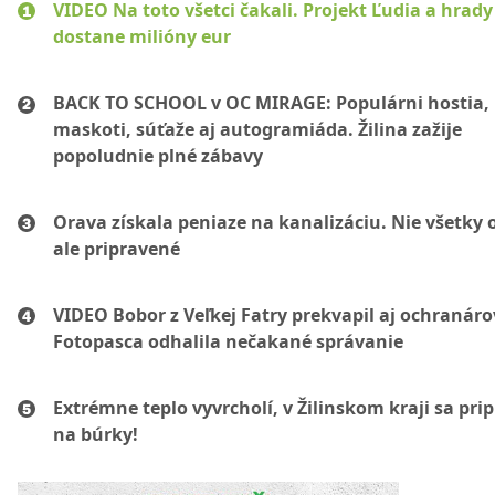
VIDEO Na toto všetci čakali. Projekt Ľudia a hrady
dostane milióny eur
BACK TO SCHOOL v OC MIRAGE: Populárni hostia,
maskoti, súťaže aj autogramiáda. Žilina zažije
popoludnie plné zábavy
Orava získala peniaze na kanalizáciu. Nie všetky 
ale pripravené
VIDEO Bobor z Veľkej Fatry prekvapil aj ochranáro
Fotopasca odhalila nečakané správanie
Extrémne teplo vyvrcholí, v Žilinskom kraji sa pri
na búrky!