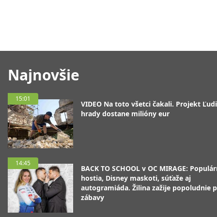
Najnovšie
15:01
VIDEO Na toto všetci čakali. Projekt Ľudi
hrady dostane milióny eur
14:45
BACK TO SCHOOL v OC MIRAGE: Populár
hostia, Disney maskoti, súťaže aj
autogramiáda. Žilina zažije popoludnie p
zábavy