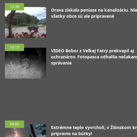
12:30
Orava získala peniaze na kanalizáciu. Ni
všetky obce sú ale pripravené
10:15
VIDEO Bobor z Veľkej Fatry prekvapil aj
ochranárov. Fotopasca odhalila nečakan
správanie
08:00
Extrémne teplo vyvrcholí, v Žilinskom kr
pripravte na búrky!