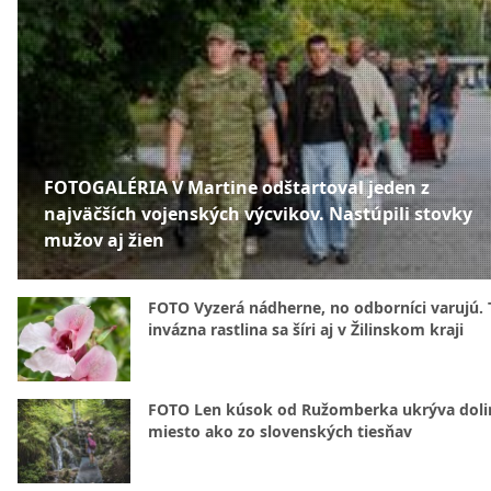
FOTOGALÉRIA V Martine odštartoval jeden z
najväčších vojenských výcvikov. Nastúpili stovky
mužov aj žien
FOTO Vyzerá nádherne, no odborníci varujú. 
invázna rastlina sa šíri aj v Žilinskom kraji
FOTO Len kúsok od Ružomberka ukrýva doli
miesto ako zo slovenských tiesňav