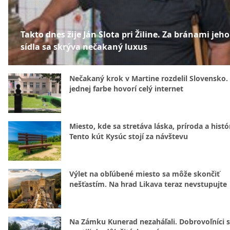
Takto dnes žije Ján Slota pri Žiline. Za bránami jeho
sídla sa skrýva nečakaný luxus
Nečakaný krok v Martine rozdelil Slovensko.
jednej farbe hovorí celý internet
Miesto, kde sa stretáva láska, príroda a histó
Tento kút Kysúc stojí za návštevu
Výlet na obľúbené miesto sa môže skončiť
nešťastím. Na hrad Likava teraz nevstupujte
Na Zámku Kunerad nezaháľali. Dobrovoľníci 