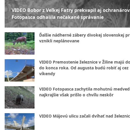
VIDEO Bobor z Veľkej Fatry prekvapil aj ochranárov
Fotopasca odhalila nečakané správanie
Ďalšie nádherné zábery divokej slovenskej pr
vznikli neplánovane
VIDEO Premostenie železnice v Žiline majú d
do konca roka. Od augusta budú robiť aj cez
víkendy
VIDEO Fotopasca zachytila mohutnú medvedi
najkrajšie však prišlo o chvíľu neskôr
VIDEO Májovú ulicu začali dvíhať nad železni