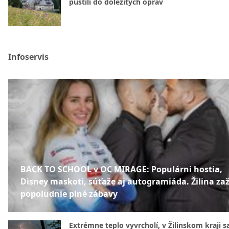
pustili do dôležitých opráv
Infoservis
BACK TO SCHOOL v OC MIRAGE: Populárni hostia,
Disney maskoti, súťaže aj autogramiáda. Žilina zaž
popoludnie plné zábavy
Extrémne teplo vyvrcholí, v Žilinskom kraji s