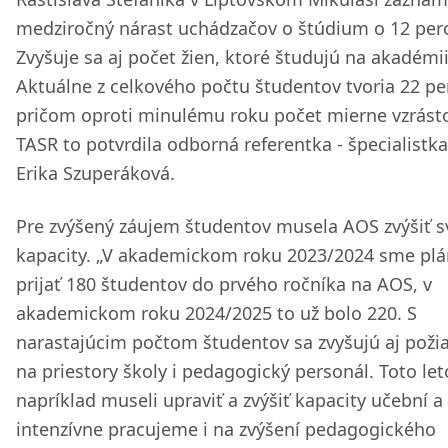
medziročný nárast uchádzačov o štúdium o 12 per
Zvyšuje sa aj počet žien, ktoré študujú na akadémii
Aktuálne z celkového počtu študentov tvoria 22 pe
pričom oproti minulému roku počet mierne vzrásto
TASR to potvrdila odborná referentka - špecialistk
Erika Szuperáková.
Pre zvýšený záujem študentov musela AOS zvýšiť s
kapacity. „V akademickom roku 2023/2024 sme plá
prijať 180 študentov do prvého ročníka na AOS, v
akademickom roku 2024/2025 to už bolo 220. S
narastajúcim počtom študentov sa zvyšujú aj poži
na priestory školy i pedagogický personál. Toto le
napríklad museli upraviť a zvýšiť kapacity učební a
intenzívne pracujeme i na zvýšení pedagogického