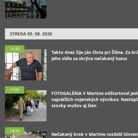
STREDA
05. 08. 2026
19:30
Takto dnes žije Ján Slota pri Žiline. Za b
jeho sídla sa skrýva nečakaný luxus
17:00
FOTOGALÉRIA V Martine odštartoval jed
najväčších vojenských výcvikov. Nastúpil
stovky mužov aj žien
14:30
Nečakaný krok v Martine rozdelil Sloven