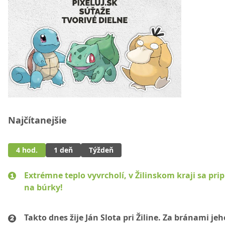
Najčítanejšie
4 hod.
1 deň
Týždeň
Extrémne teplo vyvrcholí, v Žilinskom kraji sa pri
na búrky!
Takto dnes žije Ján Slota pri Žiline. Za bránami jeh