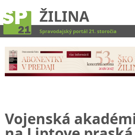
ŽILINA
Kat
Spravodajský portál 21. storočia
Vojenská akadém
na Liptove praská