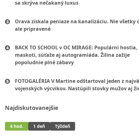
sa skrýva nečakaný luxus
Orava získala peniaze na kanalizáciu. Nie všetky 
ale pripravené
BACK TO SCHOOL v OC MIRAGE: Populárni hostia,
maskoti, súťaže aj autogramiáda. Žilina zažije
popoludnie plné zábavy
FOTOGALÉRIA V Martine odštartoval jeden z najvä
vojenských výcvikov. Nastúpili stovky mužov aj ži
Najdiskutovanejšie
4 hod.
1 deň
Týždeň