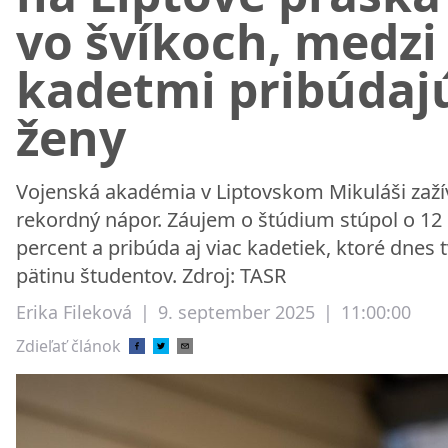
vo švíkoch, medzi
kadetmi pribúdaj
ženy
Vojenská akadémia v Liptovskom Mikuláši zaží
rekordný nápor. Záujem o štúdium stúpol o 12
percent a pribúda aj viac kadetiek, ktoré dnes t
pätinu študentov. Zdroj: TASR
Erika Fileková
|
9. september 2025
|
11:00:00
Zdieľať článok