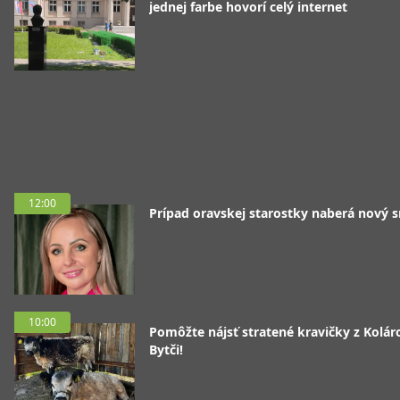
jednej farbe hovorí celý internet
12:00
Prípad oravskej starostky naberá nový 
10:00
Pomôžte nájsť stratené kravičky z Koláro
Bytči!