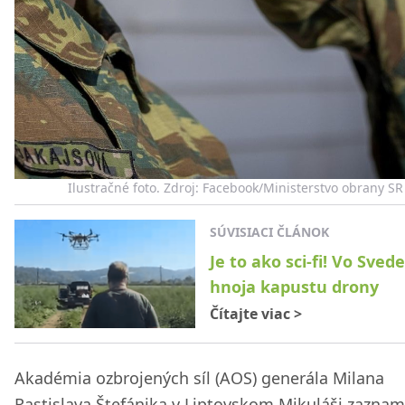
Ilustračné foto. Zdroj: Facebook/Ministerstvo obrany SR
SÚVISIACI ČLÁNOK
Je to ako sci-fi! Vo Sved
hnoja kapustu drony
Čítajte viac
>
Akadémia ozbrojených síl (AOS) generála Milana
Rastislava Štefánika v Liptovskom Mikuláši zazna