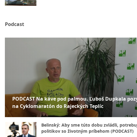
Podcast
PODCAST Na káve pod palmou. Ľuboš Dupkala poz
na Cyklomaratón do Rajeckých Teplíc
Belinský: Aby sme túto dobu zvládli, potreb
politikov so životným príbehom (PODCAST)